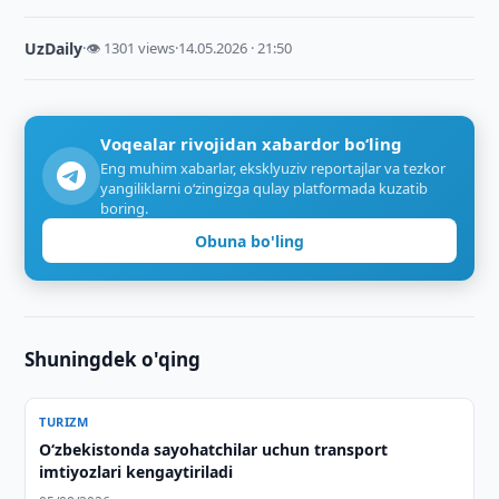
UzDaily
·
👁 1301 views
·
14.05.2026 · 21:50
Voqealar rivojidan xabardor bo‘ling
Eng muhim xabarlar, eksklyuziv reportajlar va tezkor
yangiliklarni o‘zingizga qulay platformada kuzatib
boring.
Obuna bo'ling
Shuningdek o'qing
TURIZM
Oʻzbekistonda sayohatchilar uchun transport
imtiyozlari kengaytiriladi