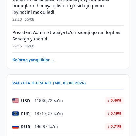
huquqlarni himoya qilish to'g'risidagi qonun
loyihasini ma'qulladi
22:20 · 06/08
Prezident Administratsiya to'g'risidagi qonun loyihasi
Senatga yuborildi
22:15 · 06/08
Ko'proq yangiliklar →
VALYUTA KURSLARI (MB, 06.08.2026)
USD
11886,72 so'm
↓ 0.46%
EUR
13717,27 so'm
↓ 0.19%
RUB
146,37 so'm
↓ 0.71%