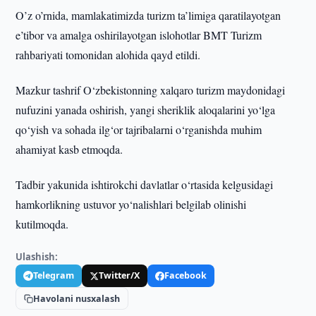
O’z o’rnida, mamlakatimizda turizm ta’limiga qaratilayotgan
e’tibor va amalga oshirilayotgan islohotlar BMT Turizm
rahbariyati tomonidan alohida qayd etildi.
Mazkur tashrif O‘zbekistonning xalqaro turizm maydonidagi
nufuzini yanada oshirish, yangi sheriklik aloqalarini yo‘lga
qo‘yish va sohada ilg‘or tajribalarni o‘rganishda muhim
ahamiyat kasb etmoqda.
Tadbir yakunida ishtirokchi davlatlar o‘rtasida kelgusidagi
hamkorlikning ustuvor yo‘nalishlari belgilab olinishi
kutilmoqda.
Ulashish:
Telegram
Twitter/X
Facebook
Havolani nusxalash