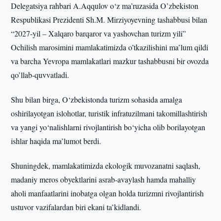
Delegatsiya rahbari A.Aqqulov o‘z ma’ruzasida O’zbekiston
Respublikasi Prezidenti Sh.M. Mirziyoyevning tashabbusi bilan
“2027-yil – Xalqaro barqaror va yashovchan turizm yili”
Ochilish marosimini mamlakatimizda o’tkazilishini ma’lum qildi
va barcha Yevropa mamlakatlari mazkur tashabbusni bir ovozda
qo’llab-quvvatladi.
Shu bilan birga, O‘zbekistonda turizm sohasida amalga
oshirilayotgan islohotlar, turistik infratuzilmani takomillashtirish
va yangi yo‘nalishlarni rivojlantirish bo‘yicha olib borilayotgan
ishlar haqida ma’lumot berdi.
Shuningdek, mamlakatimizda ekologik muvozanatni saqlash,
madaniy meros obyektlarini asrab-avaylash hamda mahalliy
aholi manfaatlarini inobatga olgan holda turizmni rivojlantirish
ustuvor vazifalardan biri ekani ta’kidlandi.