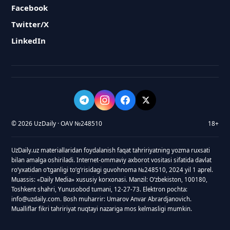
Facebook
Twitter/X
LinkedIn
© 2026 UzDaily · OAV №248510
18+
UzDaily.uz materiallaridan foydalanish faqat tahririyatning yozma ruxsati
bilan amalga oshiriladi. Internet-ommaviy axborot vositasi sifatida davlat
roʻyxatidan oʻtganligi toʻgʻrisidagi guvohnoma №248510, 2024 yil 1 aprel.
Muassis: «Daily Media» xususiy korxonasi. Manzil: Oʻzbekiston, 100180,
Toshkent shahri, Yunusobod tumani, 12-27-73. Elektron pochta:
info@uzdaily.com. Bosh muharrir: Umarov Anvar Abrardjanovich.
Mualliflar fikri tahririyat nuqtayi nazariga mos kelmasligi mumkin.