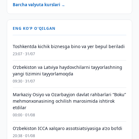
Barcha valyuta kurslari →
ENG KO'P O'QILGAN
Toshkentda kichik biznesga bino va yer bepul beriladi
23:07 · 31/07
Oʻzbekiston va Latviya haydovchilarni tayyorlashning
yangi tizimini tayyorlamoqda
09:30 · 31/07
Markaziy Osiyo va Ozarbayjon davlat rahbarlari “Boku”
mehmonxonasining ochilish marosimida ishtirok
etdilar
00:00 · 01/08
O‘zbekiston ICCA xalqaro assotsiatsiyasiga aʼzo bo‘ldi
20:38 · 01/08