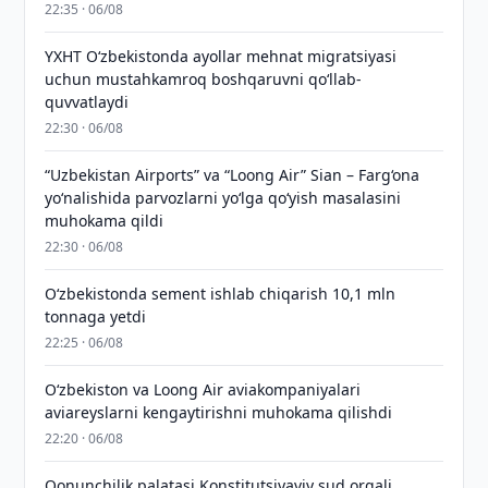
22:35 · 06/08
YXHT O‘zbekistonda ayollar mehnat migratsiyasi
uchun mustahkamroq boshqaruvni qo‘llab-
quvvatlaydi
22:30 · 06/08
“Uzbekistan Airports” va “Loong Air” Sian – Farg‘ona
yo‘nalishida parvozlarni yo‘lga qo‘yish masalasini
muhokama qildi
22:30 · 06/08
O‘zbekistonda sement ishlab chiqarish 10,1 mln
tonnaga yetdi
22:25 · 06/08
Oʻzbekiston va Loong Air aviakompaniyalari
aviareyslarni kengaytirishni muhokama qilishdi
22:20 · 06/08
Qonunchilik palatasi Konstitutsiyaviy sud orqali