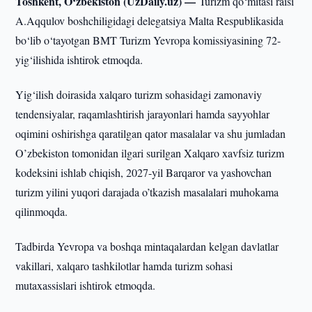
Toshkent, O‘zbekiston (UzDaily.uz) —
Turizm qo‘mitasi raisi
A.Aqqulov boshchiligidagi delegatsiya Malta Respublikasida
bo‘lib o‘tayotgan BMT Turizm Yevropa komissiyasining 72-
yig‘ilishida ishtirok etmoqda.
Yig‘ilish doirasida xalqaro turizm sohasidagi zamonaviy
tendensiyalar, raqamlashtirish jarayonlari hamda sayyohlar
oqimini oshirishga qaratilgan qator masalalar va shu jumladan
O’zbekiston tomonidan ilgari surilgan Xalqaro xavfsiz turizm
kodeksini ishlab chiqish, 2027-yil Barqaror va yashovchan
turizm yilini yuqori darajada o’tkazish masalalari muhokama
qilinmoqda.
Tadbirda Yevropa va boshqa mintaqalardan kelgan davlatlar
vakillari, xalqaro tashkilotlar hamda turizm sohasi
mutaxassislari ishtirok etmoqda.