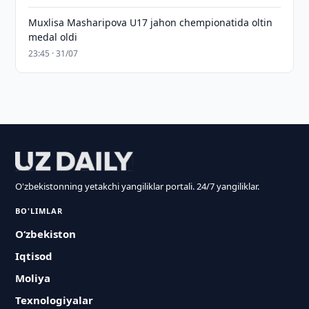
Muxlisa Masharipova U17 jahon chempionatida oltin
medal oldi
23:45 · 31/07
O'zbekistonning yetakchi yangiliklar portali. 24/7 yangiliklar.
BO'LIMLAR
O‘zbekiston
Iqtisod
Moliya
Texnologiyalar