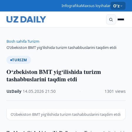
Infografika
Maxsus loyihalar
O'z
Bosh sahifa
Turizm
›
›
Oʻzbekiston BMT yigʻilishida turizm tashabbuslarini taqdim etdi
TURIZM
Oʻzbekiston BMT yigʻilishida turizm
tashabbuslarini taqdim etdi
UzDaily
·
14.05.2026
·
21:50
·
1301 views
Oʻzbekiston BMT yigʻilishida turizm tashabbuslarini taqdim etdi