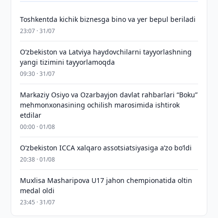
Toshkentda kichik biznesga bino va yer bepul beriladi
23:07 · 31/07
Oʻzbekiston va Latviya haydovchilarni tayyorlashning
yangi tizimini tayyorlamoqda
09:30 · 31/07
Markaziy Osiyo va Ozarbayjon davlat rahbarlari “Boku”
mehmonxonasining ochilish marosimida ishtirok
etdilar
00:00 · 01/08
O‘zbekiston ICCA xalqaro assotsiatsiyasiga aʼzo bo‘ldi
20:38 · 01/08
Muxlisa Masharipova U17 jahon chempionatida oltin
medal oldi
23:45 · 31/07