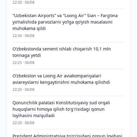
22:30 · 06/08
“Uzbekistan Airports” va “Loong Air” Sian – Farg‘ona
yo‘nalishida parvozlarni yo‘lga qo‘yish masalasini
muhokama qildi
22:30 · 06/08
O‘zbekistonda sement ishlab chiqarish 10,1 mln
tonnaga yetdi
22:25 · 06/08
Oʻzbekiston va Loong Air aviakompaniyalari
aviareyslarni kengaytirishni muhokama qilishdi
22:20 · 06/08
Qonunchilik palatasi Konstitutsiyaviy sud orqali
huquqlarni himoya qilish to'g'risidagi qonun
loyihasini ma'qulladi
22:20 · 06/08
Prezident Administratsiya to'g'risidagi qonun loyihasi