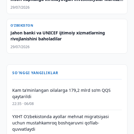
Osiyo bilan strategik sheriklikning asosiga
29/07/2026
aylanmoqda
O‘ZBEKISTON
Jahon banki va UNICEF ijtimoiy xizmatlarning
rivojlanishini baholadilar
29/07/2026
SO'NGGI YANGILIKLAR
Kam taʼminlangan oilalarga 179,2 mlrd so‘m QQS
qaytarildi
22:35 · 06/08
YXHT O‘zbekistonda ayollar mehnat migratsiyasi
uchun mustahkamroq boshqaruvni qo‘llab-
quvvatlaydi