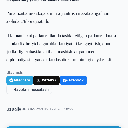
Parlamentlararo aloqalarni rivojlantirish masalalariga ham
alohida eʼtibor qaratildi.
Ikki mamlakat parlamentlarida tashkil etilgan parlamentlararo
hamkorlik boʻyicha guruhlar faoliyatini kengaytirish, qonun
ijodkorligi sohasida tajriba almashish va parlament
diplomatiyasini yanada faollashtirish muhimligi qayd etildi.
Ulashish:
Telegram
Twitter/X
Facebook
Havolani nusxalash
UzDaily
·
👁 804 views
·
05.06.2026 · 18:55