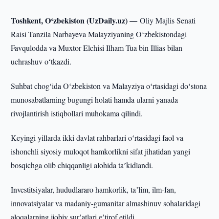
Toshkent, O‘zbekiston (UzDaily.uz) —
Oliy Majlis Senati
Raisi Tanzila Narbayeva Malayziyaning Oʻzbekistondagi
Favqulodda va Muxtor Elchisi Ilham Tua bin Illias bilan
uchrashuv oʻtkazdi.
Suhbat chogʻida Oʻzbekiston va Malayziya oʻrtasidagi doʻstona
munosabatlarning bugungi holati hamda ularni yanada
rivojlantirish istiqbollari muhokama qilindi.
Keyingi yillarda ikki davlat rahbarlari oʻrtasidagi faol va
ishonchli siyosiy muloqot hamkorlikni sifat jihatidan yangi
bosqichga olib chiqqanligi alohida taʼkidlandi.
Investitsiyalar, hududlararo hamkorlik, taʼlim, ilm-fan,
innovatsiyalar va madaniy-gumanitar almashinuv sohalaridagi
aloqalarning ijobiy surʼatlari eʼtirof etildi.