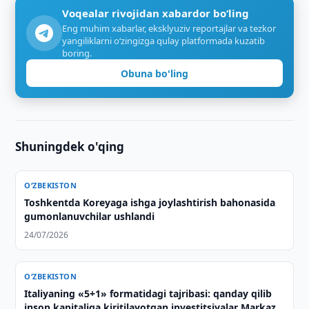
Voqealar rivojidan xabardor bo‘ling
Eng muhim xabarlar, eksklyuziv reportajlar va tezkor
yangiliklarni o‘zingizga qulay platformada kuzatib
boring.
Obuna bo'ling
Shuningdek o'qing
O‘ZBEKISTON
Toshkentda Koreyaga ishga joylashtirish bahonasida
gumonlanuvchilar ushlandi
24/07/2026
O‘ZBEKISTON
Italiyaning «5+1» formatidagi tajribasi: qanday qilib
inson kapitaliga kiritilayotgan investitsiyalar Markaziy