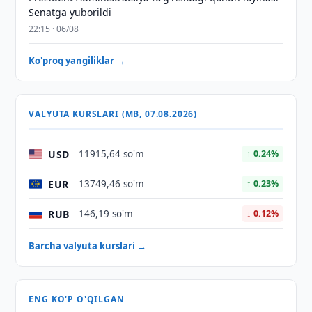
Senatga yuborildi
22:15 · 06/08
Ko'proq yangiliklar →
VALYUTA KURSLARI (MB, 07.08.2026)
USD
11915,64 so'm
↑ 0.24%
EUR
13749,46 so'm
↑ 0.23%
RUB
146,19 so'm
↓ 0.12%
Barcha valyuta kurslari →
ENG KO'P O'QILGAN