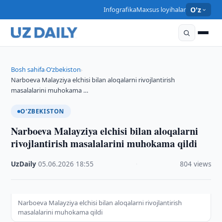
Infografika
Maxsus loyihalar
O'z
Bosh sahifa
O‘zbekiston
›
›
Narboeva Malayziya elchisi bilan aloqalarni rivojlantirish
masalalarini muhokama …
O‘ZBEKISTON
Narboeva Malayziya elchisi bilan aloqalarni
rivojlantirish masalalarini muhokama qildi
UzDaily
·
05.06.2026
·
18:55
·
804 views
Narboeva Malayziya elchisi bilan aloqalarni rivojlantirish
masalalarini muhokama qildi