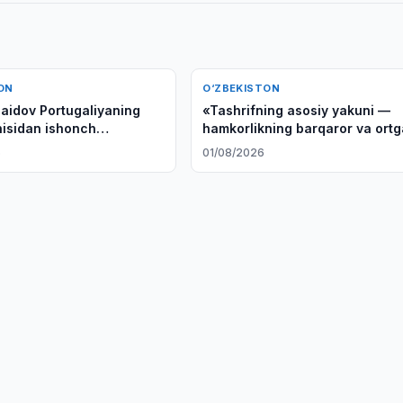
ON
O‘ZBEKISTON
Saidov Portugaliyaning
«Tashrifning asosiy yakuni —
hisidan ishonch
hamkorlikning barqaror va ortg
i qabul qildi
qaytmas modelini shakllantiris
6
01/08/2026