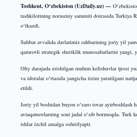
Toshkent, O‘zbekiston (UzDaily.uz) —
Oʻzbekisto
tashkilotining norasmiy sammiti doirasida Turkiya 
oʻtkazdi.
Suhbat avvalida davlatimiz rahbarining joriy yil ya
qamrovli strategik sheriklik munosabatlarini yangi, 
Oliy darajada erishilgan muhim kelishuvlar ijrosi y
va idoralar oʻrtasida yangicha tizim yaratilgani nati
etildi.
Joriy yil boshidan buyon oʻzaro tovar ayirboshlash 
aviaqatnovlarning soni jadal oʻsib bormoqda. Turk kom
ishlar izchil amalga oshirilyapti.