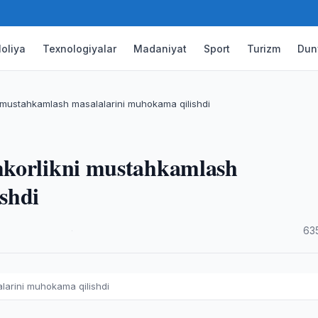
oliya
Texnologiyalar
Madaniyat
Sport
Turizm
Dun
 mustahkamlash masalalarini muhokama qilishdi
mkorlikni mustahkamlash
shdi
·
63
larini muhokama qilishdi