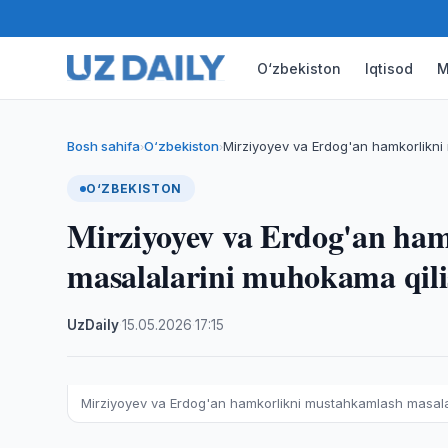
O‘zbekiston
Iqtisod
M
Bosh sahifa
O‘zbekiston
Mirziyoyev va Erdog'an hamkorlikni
›
›
O‘ZBEKISTON
Mirziyoyev va Erdog'an ha
masalalarini muhokama qili
UzDaily
·
15.05.2026
·
17:15
Mirziyoyev va Erdog'an hamkorlikni mustahkamlash masala