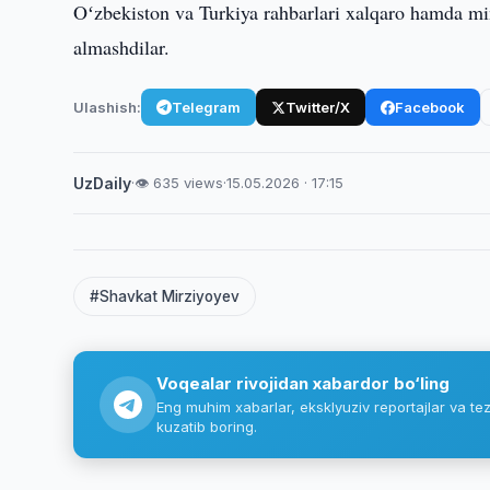
Oʻzbekiston va Turkiya rahbarlari xalqaro hamda mi
almashdilar.
Ulashish:
Telegram
Twitter/X
Facebook
UzDaily
·
👁 635 views
·
15.05.2026 · 17:15
#Shavkat Mirziyoyev
Voqealar rivojidan xabardor bo‘ling
Eng muhim xabarlar, eksklyuziv reportajlar va tez
kuzatib boring.