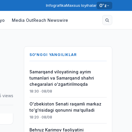
Infografika
Maxsus loyihalar
O'z
yo
Media OutReach Newswire
SO'NGGI YANGILIKLAR
Samarqand viloyatining ayrim
tumanlari va Samarqand shahri
chegaralari oʻzgartirilmoqda
18:30 · 08/08
5 views
Oʻzbekiston Senati raqamli markaz
toʻgʻrisidagi qonunni maʼqulladi
18:20 · 08/08
Behruz Karimov faoliyatini