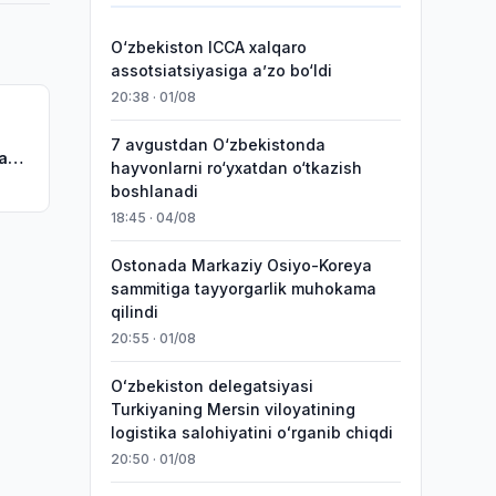
O‘zbekiston ICCA xalqaro
assotsiatsiyasiga aʼzo bo‘ldi
20:38 · 01/08
7 avgustdan O‘zbekistonda
a
hayvonlarni ro‘yxatdan o‘tkazish
h»
boshlanadi
18:45 · 04/08
Ostonada Markaziy Osiyo-Koreya
sammitiga tayyorgarlik muhokama
qilindi
20:55 · 01/08
Oʻzbekiston delegatsiyasi
Turkiyaning Mersin viloyatining
logistika salohiyatini oʻrganib chiqdi
20:50 · 01/08