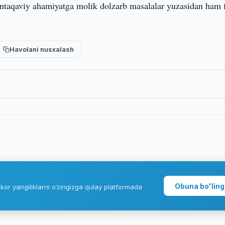
ntaqaviy ahamiyatga molik dolzarb masalalar yuzasidan ham f
Havolani nusxalash
Obuna bo'ling
kor yangiliklarni o‘zingizga qulay platformada