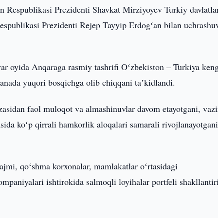
n Respublikasi Prezidenti Shavkat Mirziyoyev Turkiy davlatla
Respublikasi Prezidenti Rejep Tayyip Erdogʻan bilan uchrashu
nvar oyida Anqaraga rasmiy tashrifi Oʻzbekiston – Turkiya ken
yanada yuqori bosqichga olib chiqqani taʼkidlandi.
uzasidan faol muloqot va almashinuvlar davom etayotgani, vazi
jasida koʻp qirrali hamkorlik aloqalari samarali rivojlanayotgan
hajmi, qoʻshma korxonalar, mamlakatlar oʻrtasidagi
paniyalari ishtirokida salmoqli loyihalar portfeli shakllantiri