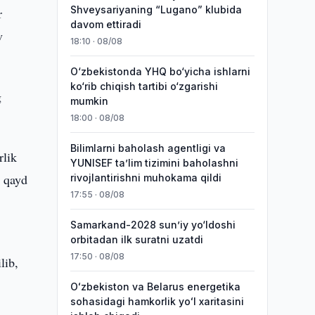
Shveysariyaning “Lugano” klubida
r
davom ettiradi
v
18:10 · 08/08
O‘zbekistonda YHQ bo‘yicha ishlarni
ko‘rib chiqish tartibi o‘zgarishi
g
mumkin
18:00 · 08/08
Bilimlarni baholash agentligi va
rlik
YUNISEF taʼlim tizimini baholashni
i qayd
rivojlantirishni muhokama qildi
17:55 · 08/08
Samarkand-2028 sunʼiy yo‘ldoshi
orbitadan ilk suratni uzatdi
17:50 · 08/08
lib,
Oʻzbekiston va Belarus energetika
sohasidagi hamkorlik yoʻl xaritasini