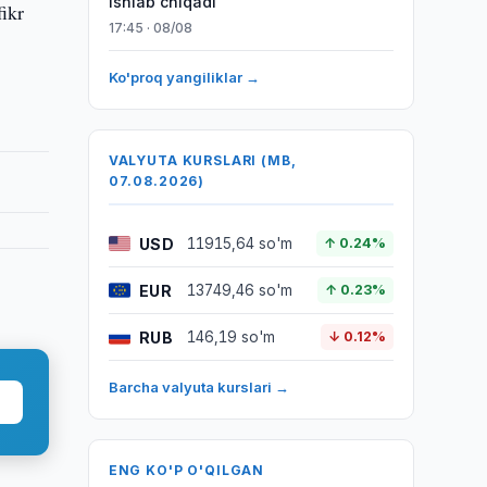
ishlab chiqadi
ikr
17:45 · 08/08
Ko'proq yangiliklar →
VALYUTA KURSLARI (MB,
07.08.2026)
USD
11915,64 so'm
↑ 0.24%
EUR
13749,46 so'm
↑ 0.23%
RUB
146,19 so'm
↓ 0.12%
Barcha valyuta kurslari →
ENG KO'P O'QILGAN