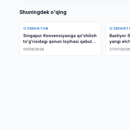
Shuningdek o'qing
O‘ZBEKISTON
O‘ZBEKIST
Singapur Konvensiyasiga qo'shilish
Baxtiyor 
to'g'risidagi qonun loyihasi qabul
yangi elc
qilindi
yorliqlarin
05/08/2026
27/07/202