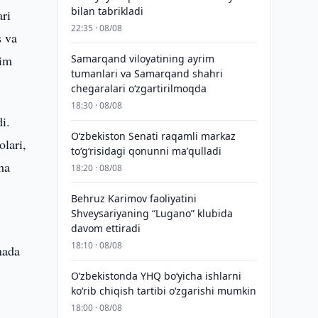
bilan tabrikladi
ri
22:35 · 08/08
s va
dim
Samarqand viloyatining ayrim
tumanlari va Samarqand shahri
chegaralari oʻzgartirilmoqda
18:30 · 08/08
i.
Oʻzbekiston Senati raqamli markaz
lari,
toʻgʻrisidagi qonunni maʼqulladi
ha
18:20 · 08/08
Behruz Karimov faoliyatini
Shveysariyaning “Lugano” klubida
davom ettiradi
18:10 · 08/08
nada
O‘zbekistonda YHQ bo‘yicha ishlarni
ko‘rib chiqish tartibi o‘zgarishi mumkin
18:00 · 08/08