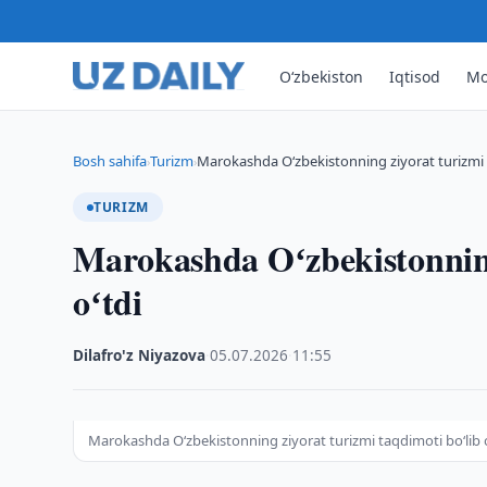
O‘zbekiston
Iqtisod
Mo
Bosh sahifa
Turizm
Marokashda Oʻzbekistonning ziyorat turizmi t
›
›
TURIZM
Marokashda Oʻzbekistonning
oʻtdi
Dilafro'z Niyazova
·
05.07.2026
·
11:55
Marokashda Oʻzbekistonning ziyorat turizmi taqdimoti boʻlib o