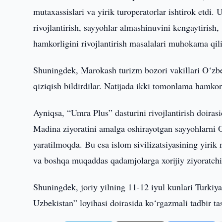
mutaxassislari va yirik turoperatorlar ishtirok etdi.
rivojlantirish, sayyohlar almashinuvini kengaytirish,
hamkorligini rivojlantirish masalalari muhokama qilin
Shuningdek, Marokash turizm bozori vakillari O‘zbe
qiziqish bildirdilar. Natijada ikki tomonlama hamkor
Ayniqsa, “Umra Plus” dasturini rivojlantirish doi
Madina ziyoratini amalga oshirayotgan sayyohlarni 
yaratilmoqda. Bu esa islom sivilizatsiyasining yiri
va boshqa muqaddas qadamjolarga xorijiy ziyoratchila
Shuningdek, joriy yilning 11-12 iyul kunlari Turkiy
Uzbekistan” loyihasi doirasida ko‘rgazmali tadbir tash