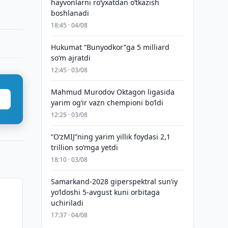
hayvonlarni ro‘yxatdan o‘tkazish
boshlanadi
18:45 · 04/08
Hukumat “Bunyodkor”ga 5 milliard
so‘m ajratdi
12:45 · 03/08
Mahmud Murodov Oktagon ligasida
yarim og‘ir vazn chempioni bo‘ldi
12:25 · 03/08
“O‘zMIJ”ning yarim yillik foydasi 2,1
trillion so‘mga yetdi
18:10 · 03/08
Samarkand-2028 giperspektral sun’iy
yo‘ldoshi 5-avgust kuni orbitaga
uchiriladi
17:37 · 04/08