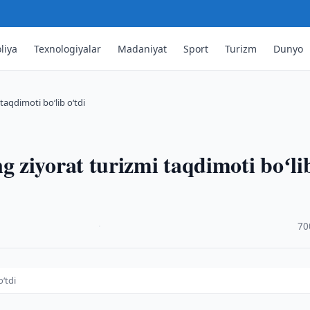
liya
Texnologiyalar
Madaniyat
Sport
Turizm
Dunyo
aqdimoti boʻlib oʻtdi
 ziyorat turizmi taqdimoti boʻli
·
70
ʻtdi