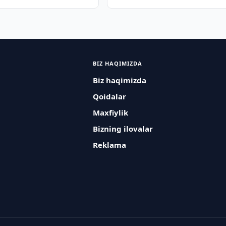
marosimida ishtirok etdilar
BIZ HAQIMIZDA
Biz haqimizda
Qoidalar
Maxfiylik
Bizning ilovalar
Reklama