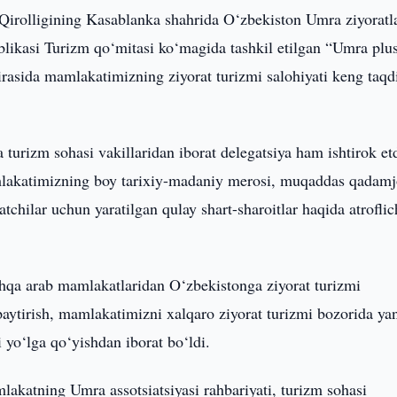
irolligining Kasablanka shahrida O‘zbekiston Umra ziyoratla
blikasi Turizm qo‘mitasi ko‘magida tashkil etilgan “Umra plu
irasida mamlakatimizning ziyorat turizmi salohiyati keng taq
 turizm sohasi vakillaridan iborat delegatsiya ham ishtirok etd
lakatimizning boy tarixiy-madaniy merosi, muqaddas qadamjo
tchilar uchun yaratilgan qulay shart-sharoitlar haqida atroflic
qa arab mamlakatlaridan O‘zbekistonga ziyorat turizmi
‘paytirish, mamlakatimizni xalqaro ziyorat turizmi bozorida ya
i yo‘lga qo‘yishdan iborat bo‘ldi.
lakatning Umra assotsiatsiyasi rahbariyati, turizm sohasi