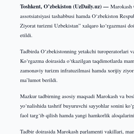
Toshkent, O’zbekiston (UzDaily.uz) —
Marokash Q
assotsiatsiyasi tashabbusi hamda O‘zbekiston Respu
Ziyorat turizmi Uzbekistan” xalqaro ko‘rgazmasi do
etildi.
Tadbirda O‘zbekistonning yetakchi turoperatorlari va
Ko‘rgazma doirasida o‘tkazilgan taqdimotlarda mam
zamonaviy turizm infratuzilmasi hamda xorijiy ziyora
ma’lumot berildi.
Mazkur tadbirning asosiy maqsadi Marokash va bosh
yo‘nalishida tashrif buyuruvchi sayyohlar sonini ko
faol targ‘ib qilish hamda yangi hamkorlik aloqalarin
Tadbir doirasida Marokash parlamenti vakillari, mam