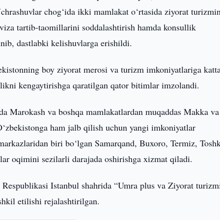
 Uchrashuvlar chog‘ida ikki mamlakat o‘rtasida ziyorat turizmi
 viza tartib-taomillarini soddalashtirish hamda konsullik
ib, dastlabki kelishuvlarga erishildi.
kistonning boy ziyorat merosi va turizm imkoniyatlariga katt
likni kengaytirishga qaratilgan qator bitimlar imzolandi.
rasida Marokash va boshqa mamlakatlardan muqaddas Makka va
O‘zbekistonga ham jalb qilish uchun yangi imkoniyatlar
k markazlaridan biri bo‘lgan Samarqand, Buxoro, Termiz, Tosh
r oqimini sezilarli darajada oshirishga xizmat qiladi.
a Respublikasi Istanbul shahrida “Umra plus va Ziyorat turizm
kil etilishi rejalashtirilgan.