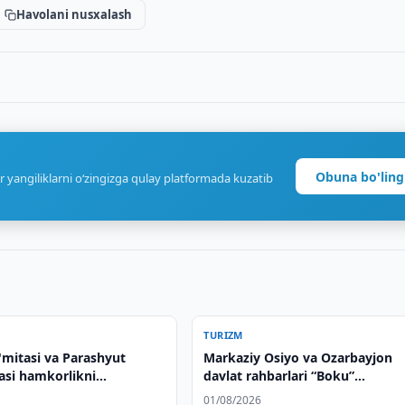
Havolani nusxalash
Obuna bo'ling
r yangiliklarni o‘zingizga qulay platformada kuzatib
TURIZM
'mitasi va Parashyut
Markaziy Osiyo va Ozarbayjon
asi hamkorlikni
davlat rahbarlari “Boku”
 qildi
mehmonxonasining ochilish
01/08/2026