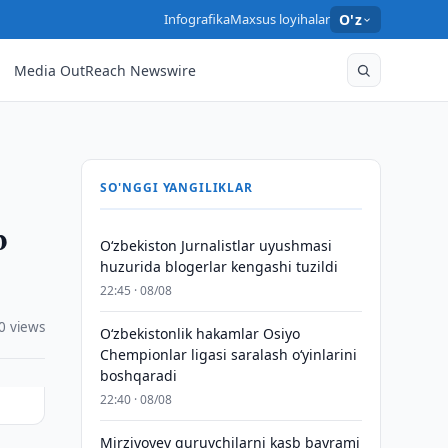
Infografika
Maxsus loyihalar
O'z
Media OutReach Newswire
SO'NGGI YANGILIKLAR
b
O‘zbekiston Jurnalistlar uyushmasi
huzurida blogerlar kengashi tuzildi
22:45 · 08/08
0 views
O‘zbekistonlik hakamlar Osiyo
Chempionlar ligasi saralash o‘yinlarini
boshqaradi
22:40 · 08/08
Mirziyoyev quruvchilarni kasb bayrami