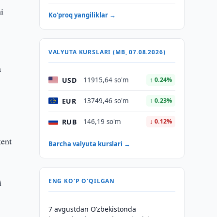
ni
Ko'proq yangiliklar →
VALYUTA KURSLARI (MB, 07.08.2026)
a
USD
11915,64 so'm
↑ 0.24%
EUR
13749,46 so'm
↑ 0.23%
RUB
146,19 so'm
↓ 0.12%
kent
Barcha valyuta kurslari →
i
ENG KO'P O'QILGAN
7 avgustdan O‘zbekistonda