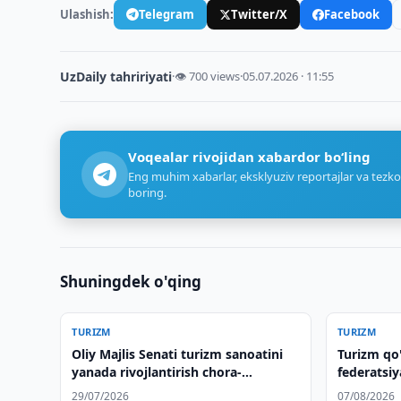
Ulashish:
Telegram
Twitter/X
Facebook
UzDaily tahririyati
·
👁 700 views
·
05.07.2026 · 11:55
Voqealar rivojidan xabardor bo‘ling
Eng muhim xabarlar, eksklyuziv reportajlar va tezko
boring.
Shuningdek o'qing
TURIZM
TURIZM
Oliy Majlis Senati turizm sanoatini
Turizm qo
yanada rivojlantirish chora-
federatsiy
tadbirlarini muhokama qildi
muhokama
29/07/2026
07/08/2026