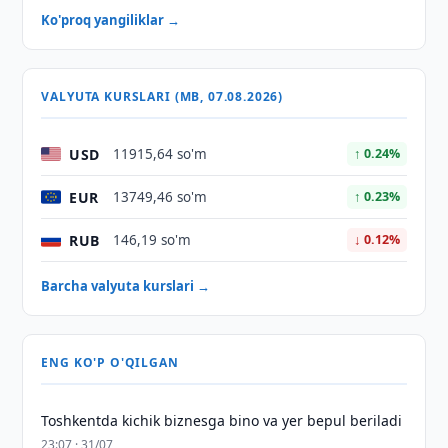
Ko'proq yangiliklar →
VALYUTA KURSLARI (MB, 07.08.2026)
USD
11915,64 so'm
↑ 0.24%
EUR
13749,46 so'm
↑ 0.23%
RUB
146,19 so'm
↓ 0.12%
Barcha valyuta kurslari →
ENG KO'P O'QILGAN
Toshkentda kichik biznesga bino va yer bepul beriladi
23:07 · 31/07