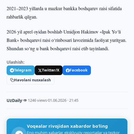
2021–2023 yillarda u mazkur bankka boshqaruv raisi sifatida
rahbarlik qilgan.
2026 yil aprel oyidan boshlab Umidjon Hakimov «Ipak Yo‘li
Bank» boshqaruvi raisi o‘rinbosari lavozimida faoliyat yuritgan.
Shundan so‘ng u bank boshqaruvi raisi etib tayinlandi.
Ulashish:
Telegram
Twitter/X
Facebook
Havolani nusxalash
UzDaily
·
👁 1246 views
·
01.06.2026 · 21:45
Voqealar rivojidan xabardor bo‘ling
Eng muhim xabarlar, eksklyuziv reportajlar va tezkor