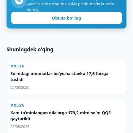
yangiliklarni o‘zingizga qulay platformada kuzatib
boring.
Obuna bo'ling
Shuningdek o'qing
MOLIYA
So‘mdagi omonatlar bo‘yicha stavka 17,6 foizga
tushdi
05/08/2026
MOLIYA
Kam taʼminlangan oilalarga 179,2 mlrd so‘m QQS
qaytarildi
06/08/2026