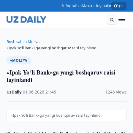
Infografika
Maxsus loyihalar
O'z
Bosh sahifa
Moliya
›
›
«Ipak Yo‘li Bank»ga yangi boshqaruv raisi tayinlandi
MOLIYA
«Ipak Yo‘li Bank»ga yangi boshqaruv raisi
tayinlandi
UzDaily
·
01.06.2026
·
21:45
·
1246 views
«Ipak Yo‘li Bank»ga yangi boshqaruv raisi tayinlandi