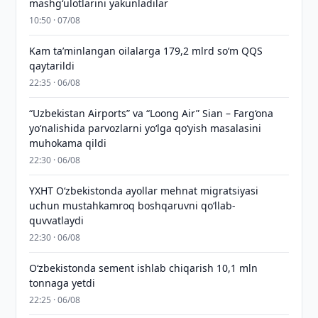
mashgʻulotlarini yakunladilar
10:50 · 07/08
Kam taʼminlangan oilalarga 179,2 mlrd so‘m QQS
qaytarildi
22:35 · 06/08
“Uzbekistan Airports” va “Loong Air” Sian – Farg‘ona
yo‘nalishida parvozlarni yo‘lga qo‘yish masalasini
muhokama qildi
22:30 · 06/08
YXHT O‘zbekistonda ayollar mehnat migratsiyasi
uchun mustahkamroq boshqaruvni qo‘llab-
quvvatlaydi
22:30 · 06/08
O‘zbekistonda sement ishlab chiqarish 10,1 mln
tonnaga yetdi
22:25 · 06/08