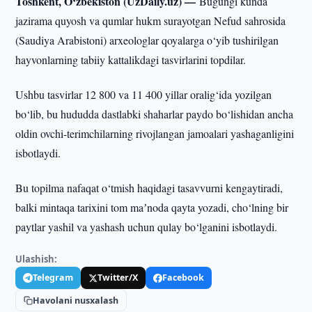
Toshkent, O‘zbekiston (UzDaily.uz) —
Bugungi kunda
jazirama quyosh va qumlar hukm surayotgan Nefud sahrosida
(Saudiya Arabistoni) arxeologlar qoyalarga o‘yib tushirilgan
hayvonlarning tabiiy kattalikdagi tasvirlarini topdilar.
Ushbu tasvirlar 12 800 va 11 400 yillar oralig‘ida yozilgan
bo‘lib, bu hududda dastlabki shaharlar paydo bo‘lishidan ancha
oldin ovchi-terimchilarning rivojlangan jamoalari yashaganligini
isbotlaydi.
Bu topilma nafaqat o‘tmish haqidagi tasavvurni kengaytiradi,
balki mintaqa tarixini tom maʼnoda qayta yozadi, cho‘lning bir
paytlar yashil va yashash uchun qulay bo‘lganini isbotlaydi.
Ulashish:
Telegram
Twitter/X
Facebook
Havolani nusxalash