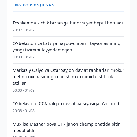
ENG KO'P O'QILGAN
Toshkentda kichik biznesga bino va yer bepul beriladi
23:07 · 31/07
Oʻzbekiston va Latviya haydovchilarni tayyorlashning
yangi tizimini tayyorlamoqda
09:30 · 31/07
Markaziy Osiyo va Ozarbayjon davlat rahbarlari “Boku”
mehmonxonasining ochilish marosimida ishtirok
etdilar
00:00 · 01/08
O‘zbekiston ICCA xalqaro assotsiatsiyasiga aʼzo bo‘ldi
20:38 · 01/08
Muxlisa Masharipova U17 jahon chempionatida oltin
medal oldi