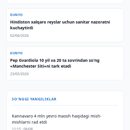
DUNYO
Hindiston xalqaro reyslar uchun sanitar nazoratni
kuchaytirdi
02/06/2026
DUNYO
Pep Gvardiola 10 yil va 20 ta sovrindan so‘ng
«Manchester Siti»ni tark etadi
23/05/2026
SO'NGGI YANGILIKLAR
Kannavaro 4 mln yevro maosh haqidagi mish-
mishlarni rad etdi
11:15 · 06/08