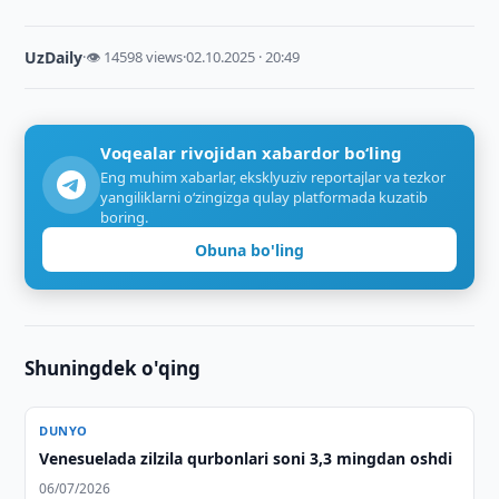
UzDaily
·
👁 14598 views
·
02.10.2025 · 20:49
Voqealar rivojidan xabardor bo‘ling
Eng muhim xabarlar, eksklyuziv reportajlar va tezkor
yangiliklarni o‘zingizga qulay platformada kuzatib
boring.
Obuna bo'ling
Shuningdek o'qing
DUNYO
Venesuelada zilzila qurbonlari soni 3,3 mingdan oshdi
06/07/2026