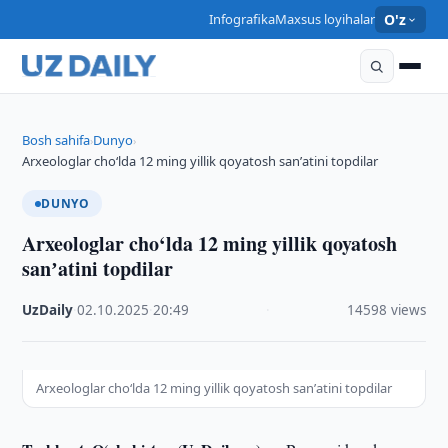
Infografika
Maxsus loyihalar
O'z
Bosh sahifa
Dunyo
›
›
Arxeologlar cho‘lda 12 ming yillik qoyatosh sanʼatini topdilar
DUNYO
Arxeologlar cho‘lda 12 ming yillik qoyatosh
sanʼatini topdilar
UzDaily
·
02.10.2025
·
20:49
·
14598 views
Arxeologlar cho‘lda 12 ming yillik qoyatosh sanʼatini topdilar