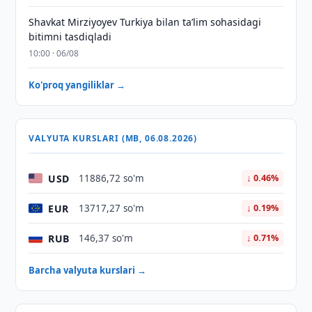
Shavkat Mirziyoyev Turkiya bilan taʼlim sohasidagi
bitimni tasdiqladi
10:00 · 06/08
Ko'proq yangiliklar →
VALYUTA KURSLARI (MB, 06.08.2026)
USD
11886,72 so'm
↓ 0.46%
EUR
13717,27 so'm
↓ 0.19%
RUB
146,37 so'm
↓ 0.71%
Barcha valyuta kurslari →