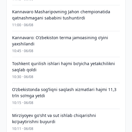
Kannavaro Masharipovning Jahon chempionatida
qatnashmagani sababini tushuntirdi
11:00 · 06/08
Kannavaro: O‘zbekiston terma jamoasining o‘yini
yaxshilandi
10:45 · 06/08
Toshkent qurilish ishlari hajmi bo‘yicha yetakchilikni
saqlab qoldi
10:30 · 06/08
O‘zbekistonda sog‘liqni saqlash xizmatlari hajmi 11,3
trln so‘mga yetdi
10:15 · 06/08
Mirziyoyev go'sht va sut ishlab chiqarishni
ko'paytirishni buyurdi
10:11 · 06/08