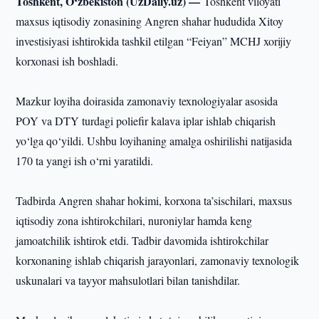
Toshkent, O‘zbekiston (UzDaily.uz) —
Toshkent viloyati
maxsus iqtisodiy zonasining Angren shahar hududida Xitoy
investisiyasi ishtirokida tashkil etilgan “Feiyan” MCHJ xorijiy
korxonasi ish boshladi.
Mazkur loyiha doirasida zamonaviy texnologiyalar asosida
POY va DTY turdagi poliefir kalava iplar ishlab chiqarish
yo‘lga qo‘yildi. Ushbu loyihaning amalga oshirilishi natijasida
170 ta yangi ish o‘rni yaratildi.
Tadbirda Angren shahar hokimi, korxona ta’sischilari, maxsus
iqtisodiy zona ishtirokchilari, nuroniylar hamda keng
jamoatchilik ishtirok etdi. Tadbir davomida ishtirokchilar
korxonaning ishlab chiqarish jarayonlari, zamonaviy texnologik
uskunalari va tayyor mahsulotlari bilan tanishdilar.