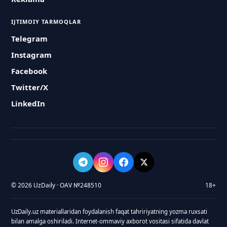
IJTIMOIY TARMOQLAR
Telegram
Instagram
Facebook
Twitter/X
LinkedIn
© 2026 UzDaily · OAV №248510
18+
UzDaily.uz materiallaridan foydalanish faqat tahririyatning yozma ruxsati
bilan amalga oshiriladi. Internet-ommaviy axborot vositasi sifatida davlat