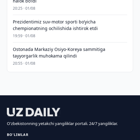
halok bo‘ldi
20:25 · 01/08
Prezidentimiz suv-motor sporti bo‘yicha
chempionatning ochilishida ishtirok etdi
19:59 · 01/08
Ostonada Markaziy Osiyo-Koreya sammitiga
tayyorgarlik muhokama qilindi
20:55 · 01/08
O'zbekistonning yetakchi yangiliklar portali. 24/7 yangiliklar.
BO'LIMLAR