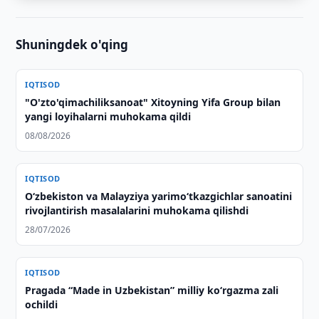
Shuningdek o'qing
IQTISOD
"O'zto'qimachiliksanoat" Xitoyning Yifa Group bilan
yangi loyihalarni muhokama qildi
08/08/2026
IQTISOD
Oʻzbekiston va Malayziya yarimoʻtkazgichlar sanoatini
rivojlantirish masalalarini muhokama qilishdi
28/07/2026
IQTISOD
Pragada “Made in Uzbekistan” milliy ko‘rgazma zali
ochildi