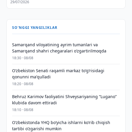
29/07/2026
SO'NGGI YANGILIKLAR
Samarqand viloyatining ayrim tumanlari va
Samarqand shahri chegaralari oʻzgartirilmoqda
18:30 · 08/08
Oʻzbekiston Senati raqamli markaz toʻgʻrisidagi
qonunni maʼqulladi
18:20 · 08/08
Behruz Karimov faoliyatini Shveysariyaning “Lugano”
klubida davom ettiradi
18:10 · 08/08
O‘zbekistonda YHQ bo‘yicha ishlarni ko‘rib chiqish
tartibi o‘zgarishi mumkin