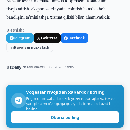
Mazkur loyiha mamlakatimizda to‘qimachilik sanoatini
rivojlantirish, eksport salohiyatini oshirish hamda aholi
bandligini ta’minlashga xizmat qilishi bilan ahamiyatlidir.
Ulashish:
Telegram
Twitter/X
Facebook
Havolani nusxalash
UzDaily
·
👁 699 views
·
05.06.2026 · 19:05
Voqealar rivojidan xabardor bo‘ling
Eng muhim xabarlar, eksklyuziv reportajlar va tezkor
yangiliklarni o‘zingizga qulay platformada kuzatib
boring.
Obuna bo'ling