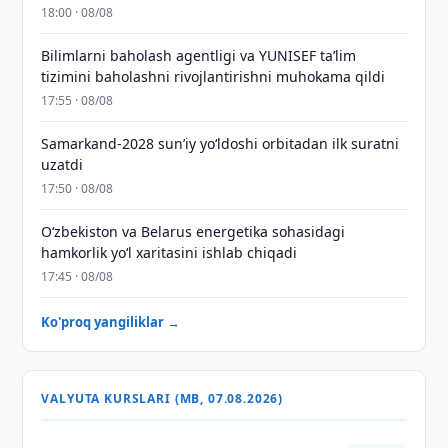
18:00 · 08/08
Bilimlarni baholash agentligi va YUNISEF taʼlim
tizimini baholashni rivojlantirishni muhokama qildi
17:55 · 08/08
Samarkand-2028 sunʼiy yo‘ldoshi orbitadan ilk suratni
uzatdi
17:50 · 08/08
Oʻzbekiston va Belarus energetika sohasidagi
hamkorlik yoʻl xaritasini ishlab chiqadi
17:45 · 08/08
Ko'proq yangiliklar →
VALYUTA KURSLARI (MB, 07.08.2026)