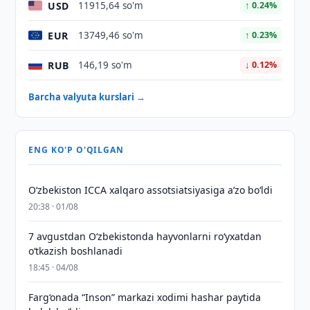
USD
11915,64 so'm
↑ 0.24%
EUR
13749,46 so'm
↑ 0.23%
RUB
146,19 so'm
↓ 0.12%
Barcha valyuta kurslari →
ENG KO'P O'QILGAN
O‘zbekiston ICCA xalqaro assotsiatsiyasiga aʼzo bo‘ldi
20:38 · 01/08
7 avgustdan O‘zbekistonda hayvonlarni ro‘yxatdan
o‘tkazish boshlanadi
18:45 · 04/08
Farg‘onada “Inson” markazi xodimi hashar paytida