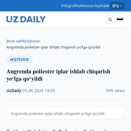
Infografika
Maxsus loyihalar
O'z
Bosh sahifa
Iqtisod
›
›
Angrenda poliester iplar ishlab chiqarish yo‘lga qo‘yildi
IQTISOD
Angrenda poliester iplar ishlab chiqarish
yo‘lga qo‘yildi
UzDaily
·
05.06.2026
·
19:05
·
699 views
Angrenda poliester iplar ishlab chiqarish yo‘lga qo‘yildi