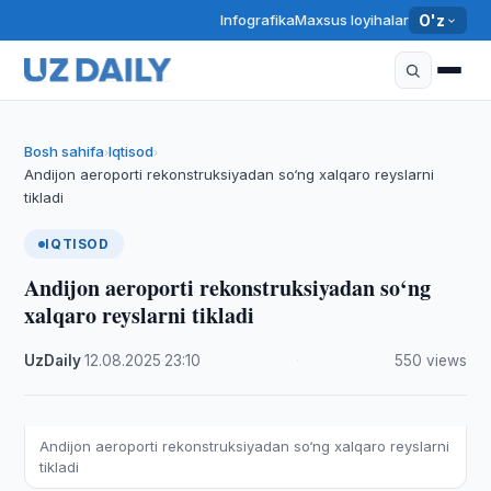
Infografika
Maxsus loyihalar
O'z
Bosh sahifa
Iqtisod
›
›
Andijon aeroporti rekonstruksiyadan so‘ng xalqaro reyslarni
tikladi
IQTISOD
Andijon aeroporti rekonstruksiyadan so‘ng
xalqaro reyslarni tikladi
UzDaily
·
12.08.2025
·
23:10
·
550 views
Andijon aeroporti rekonstruksiyadan so‘ng xalqaro reyslarni
tikladi