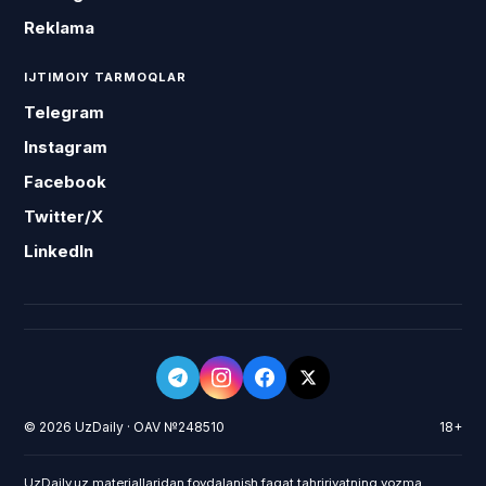
Reklama
IJTIMOIY TARMOQLAR
Telegram
Instagram
Facebook
Twitter/X
LinkedIn
© 2026 UzDaily · OAV №248510
18+
UzDaily.uz materiallaridan foydalanish faqat tahririyatning yozma