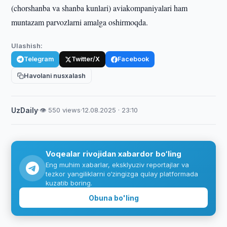
(chorshanba va shanba kunlari) aviakompaniyalari ham
muntazam parvozlarni amalga oshirmoqda.
Ulashish:
Telegram
Twitter/X
Facebook
Havolani nusxalash
UzDaily
·
👁 550 views
·
12.08.2025 · 23:10
Voqealar rivojidan xabardor bo‘ling
Eng muhim xabarlar, eksklyuziv reportajlar va
tezkor yangiliklarni o‘zingizga qulay platformada
kuzatib boring.
Obuna bo'ling