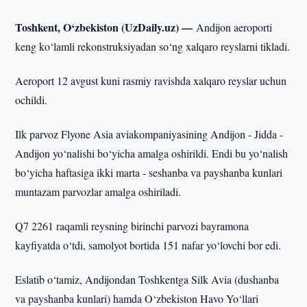
Toshkent, O‘zbekiston (UzDaily.uz) —
Andijon aeroporti
keng ko‘lamli rekonstruksiyadan so‘ng xalqaro reyslarni tikladi.
Aeroport 12 avgust kuni rasmiy ravishda xalqaro reyslar uchun
ochildi.
Ilk parvoz Flyone Asia aviakompaniyasining Andijon - Jidda -
Andijon yo‘nalishi bo‘yicha amalga oshirildi. Endi bu yo‘nalish
bo‘yicha haftasiga ikki marta - seshanba va payshanba kunlari
muntazam parvozlar amalga oshiriladi.
Q7 2261 raqamli reysning birinchi parvozi bayramona
kayfiyatda o‘tdi, samolyot bortida 151 nafar yo‘lovchi bor edi.
Eslatib o‘tamiz, Andijondan Toshkentga Silk Avia (dushanba
va payshanba kunlari) hamda O‘zbekiston Havo Yo‘llari