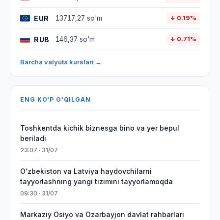
EUR
13717,27 so'm
↓ 0.19%
RUB
146,37 so'm
↓ 0.71%
Barcha valyuta kurslari →
ENG KO'P O'QILGAN
Toshkentda kichik biznesga bino va yer bepul
beriladi
23:07 · 31/07
Oʻzbekiston va Latviya haydovchilarni
tayyorlashning yangi tizimini tayyorlamoqda
09:30 · 31/07
Markaziy Osiyo va Ozarbayjon davlat rahbarlari