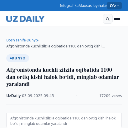
Infografika
Maxsus loyihalar
O'z
Bosh sahifa
Dunyo
›
›
Afg‘onistonda kuchli zilzila oqibatida 1100 dan ortiq kishi …
DUNYO
Afg‘onistonda kuchli zilzila oqibatida 1100
dan ortiq kishi halok bo‘ldi, minglab odamlar
yaralandi
UzDaily
·
03.09.2025
·
09:45
·
17209 views
Afg‘onistonda kuchli zilzila oqibatida 1100 dan ortiq kishi halok
bo‘ldi, minglab odamlar yaralandi