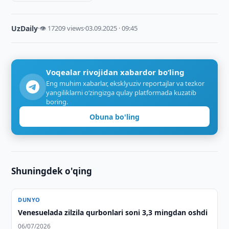
UzDaily
·
👁 17209 views
·
03.09.2025 · 09:45
Voqealar rivojidan xabardor bo‘ling
Eng muhim xabarlar, eksklyuziv reportajlar va tezkor
yangiliklarni o‘zingizga qulay platformada kuzatib
boring.
Obuna bo'ling
Shuningdek o'qing
DUNYO
Venesuelada zilzila qurbonlari soni 3,3 mingdan oshdi
06/07/2026