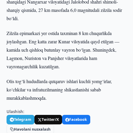
sharqidagi Nangarxar viloyatidagi Jalolobod shahri shimoli-
sharqiy qismida, 27 km masofada 6,0 magnitudali zilzila sodir
bo‘ldi.
Zilzila epimarkazi yer ostida taxminan 8 km chuqurlikda
joylashgan. Eng katta zarar Kunar viloyatida qayd etilgan —
kamida uch qishloq butunlay vayron bo‘lgan. Shuningdek,
Lagmon, Nuriston va Panjsher viloyatlarida ham
vayronagarchilik kuzatilgan.
Olis tog‘li hududlarda qutqaruv ishlari kuchli yomg‘irlar,
ko‘chkilar va infratuzilmaning shikastlanishi sabab
murakkablashmoqda.
Ulashish:
Telegram
Twitter/X
Facebook
Havolani nusxalash