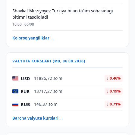
Shavkat Mirziyoyev Turkiya bilan taʼlim sohasidagi
bitimni tasdiqladi
10:00 · 06/08
Ko'proq yangiliklar →
VALYUTA KURSLARI (MB, 06.08.2026)
USD
11886,72 so'm
↓ 0.46%
EUR
13717,27 so'm
↓ 0.19%
RUB
146,37 so'm
↓ 0.71%
Barcha valyuta kurslari →