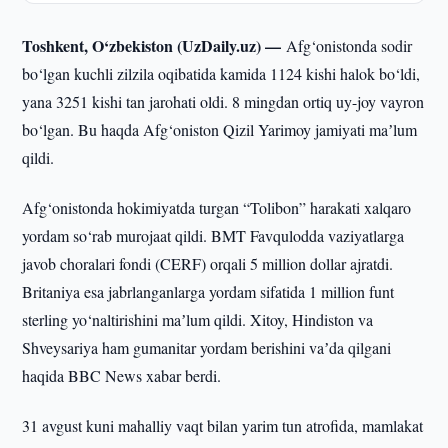
Toshkent, O‘zbekiston (UzDaily.uz) —
Afg‘onistonda sodir
bo‘lgan kuchli zilzila oqibatida kamida 1124 kishi halok bo‘ldi,
yana 3251 kishi tan jarohati oldi. 8 mingdan ortiq uy-joy vayron
bo‘lgan. Bu haqda Afg‘oniston Qizil Yarimoy jamiyati maʼlum
qildi.
Afg‘onistonda hokimiyatda turgan “Tolibon” harakati xalqaro
yordam so‘rab murojaat qildi. BMT Favqulodda vaziyatlarga
javob choralari fondi (CERF) orqali 5 million dollar ajratdi.
Britaniya esa jabrlanganlarga yordam sifatida 1 million funt
sterling yo‘naltirishini maʼlum qildi. Xitoy, Hindiston va
Shveysariya ham gumanitar yordam berishini vaʼda qilgani
haqida BBC News xabar berdi.
31 avgust kuni mahalliy vaqt bilan yarim tun atrofida, mamlakat