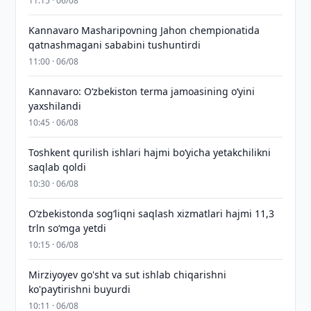
11:15 · 06/08
Kannavaro Masharipovning Jahon chempionatida
qatnashmagani sababini tushuntirdi
11:00 · 06/08
Kannavaro: O‘zbekiston terma jamoasining o‘yini
yaxshilandi
10:45 · 06/08
Toshkent qurilish ishlari hajmi bo‘yicha yetakchilikni
saqlab qoldi
10:30 · 06/08
O‘zbekistonda sog‘liqni saqlash xizmatlari hajmi 11,3
trln so‘mga yetdi
10:15 · 06/08
Mirziyoyev go'sht va sut ishlab chiqarishni
ko'paytirishni buyurdi
10:11 · 06/08