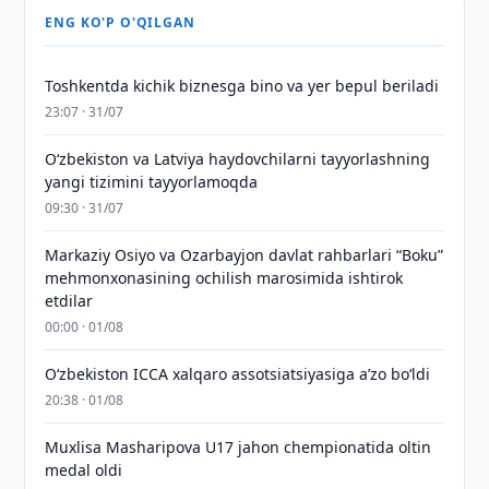
ENG KO'P O'QILGAN
Toshkentda kichik biznesga bino va yer bepul beriladi
23:07 · 31/07
Oʻzbekiston va Latviya haydovchilarni tayyorlashning
yangi tizimini tayyorlamoqda
09:30 · 31/07
Markaziy Osiyo va Ozarbayjon davlat rahbarlari “Boku”
mehmonxonasining ochilish marosimida ishtirok
etdilar
00:00 · 01/08
O‘zbekiston ICCA xalqaro assotsiatsiyasiga aʼzo bo‘ldi
20:38 · 01/08
Muxlisa Masharipova U17 jahon chempionatida oltin
medal oldi