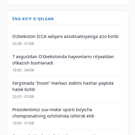
ENG KO'P O'QILGAN
O‘zbekiston ICCA xalqaro assotsiatsiyasiga aʼzo bo‘ldi
20:38 · 01/08
7 avgustdan O‘zbekistonda hayvonlarni ro‘yxatdan
o‘tkazish boshlanadi
18:45 · 04/08
Farg‘onada “Inson” markazi xodimi hashar paytida
halok bo‘ldi
20:25 · 01/08
Prezidentimiz suv-motor sporti bo‘yicha
chempionatning ochilishida ishtirok etdi
19:59 · 01/08