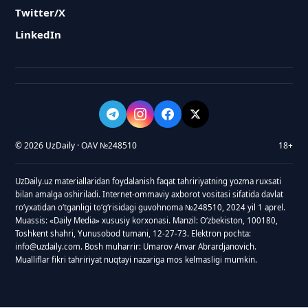
Twitter/X
LinkedIn
© 2026 UzDaily · OAV №248510
18+
UzDaily.uz materiallaridan foydalanish faqat tahririyatning yozma ruxsati
bilan amalga oshiriladi. Internet-ommaviy axborot vositasi sifatida davlat
roʻyxatidan oʻtganligi toʻgʻrisidagi guvohnoma №248510, 2024 yil 1 aprel.
Muassis: «Daily Media» xususiy korxonasi. Manzil: Oʻzbekiston, 100180,
Toshkent shahri, Yunusobod tumani, 12-27-73. Elektron pochta:
info@uzdaily.com. Bosh muharrir: Umarov Anvar Abrardjanovich.
Mualliflar fikri tahririyat nuqtayi nazariga mos kelmasligi mumkin.