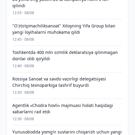
qilindi
12:55 · 08/08
"O'zto'qimachiliksanoat" Xitoyning Yifa Group bilan
yangi loyihalarni muhokama qildi
12:45 · 08/08
Toshkentda 400 mln so‘mlik deklaratsiya qilinmagan
dorilar olib qo‘yildi
12:40 · 08/08
Rossiya Sanoat va savdo vazirligi delegatsiyasi
Chirchiq texnoparkiga tashrif buyurdi
12:30 · 08/08
Agentlik «Chodra hovli» majmuasi holati haqidagi
xabarlarni rad etdi
12:30 · 08/08
Yunusobodda yomg‘ir suvlarini chiqarish uchun yangi