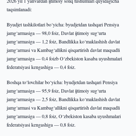
2026 yil 1 yanvardan ijtimoiy soliq tushumlari quyidagicha
taqsimlanadi:
Byudjet tashkilotlari bo‘yicha: byudjetdan tashqari Pensiya
jamg‘armasiga — 98,0 foiz, Davlat ijtimoiy sug‘urta
jamg‘armasiga — 1,2 foiz, Bandlikka ko‘maklashish davlat
jamg‘armasi va Kambag‘allikni qisqartirish davlat maqsadli
jamg‘armasiga — 0,4 foizb O‘zbekiston kasaba uyushmalari
federatsiyasi kengashiga — 0,4 foiz.
Boshqa to‘lovchilar bo‘yicha: byudjetdan tashqari Pensiya
jamg‘armasiga — 95,9 foiz, Davlat ijtimoiy sug‘urta
jamg‘armasiga — 2,5 foiz, Bandlikka ko‘maklashish davlat
jamg‘armasi va Kambag‘allikni qisqartirish davlat maqsadli
jamg‘armasiga — 0,8 foiz, O‘zbekiston kasaba uyushmalari
federatsiyasi kengashiga — 0,8 foiz.