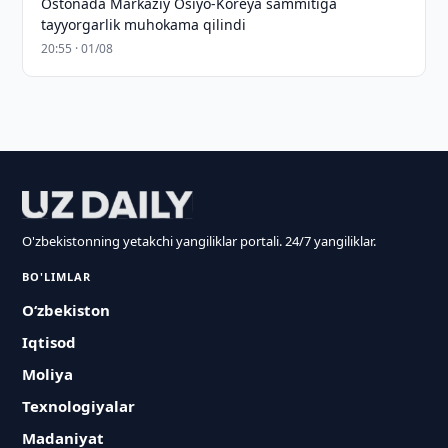
Ostonada Markaziy Osiyo-Koreya sammitiga
tayyorgarlik muhokama qilindi
20:55 · 01/08
O'zbekistonning yetakchi yangiliklar portali. 24/7 yangiliklar.
BO'LIMLAR
O‘zbekiston
Iqtisod
Moliya
Texnologiyalar
Madaniyat