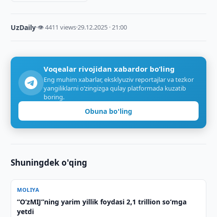
UzDaily
·
👁 4411 views
·
29.12.2025 · 21:00
Voqealar rivojidan xabardor bo‘ling
Eng muhim xabarlar, eksklyuziv reportajlar va tezkor
yangiliklarni o‘zingizga qulay platformada kuzatib
boring.
Obuna bo'ling
Shuningdek o'qing
MOLIYA
“O‘zMIJ”ning yarim yillik foydasi 2,1 trillion so‘mga
yetdi