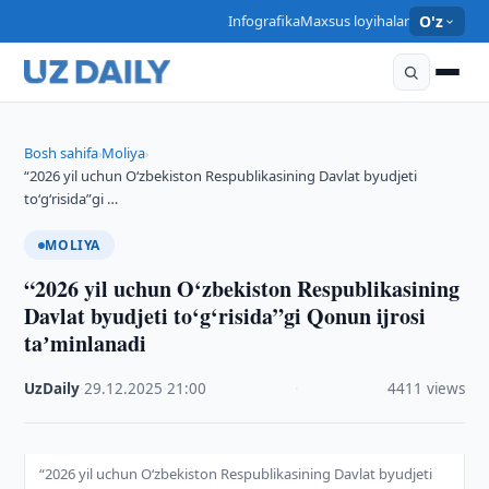
Infografika
Maxsus loyihalar
O'z
Bosh sahifa
Moliya
›
›
“2026 yil uchun O‘zbekiston Respublikasining Davlat byudjeti
to‘g‘risida”gi …
MOLIYA
“2026 yil uchun O‘zbekiston Respublikasining
Davlat byudjeti to‘g‘risida”gi Qonun ijrosi
taʼminlanadi
UzDaily
·
29.12.2025
·
21:00
·
4411 views
“2026 yil uchun O‘zbekiston Respublikasining Davlat byudjeti