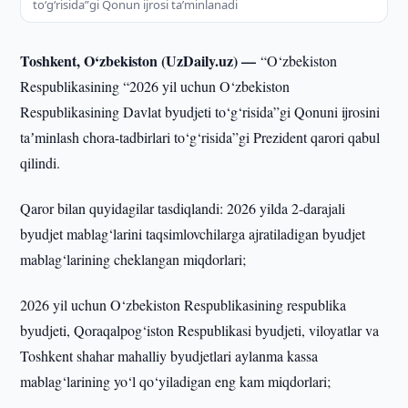
to‘g‘risida”gi Qonun ijrosi taʼminlanadi
Toshkent, O‘zbekiston (UzDaily.uz) —
“O‘zbekiston
Respublikasining “2026 yil uchun O‘zbekiston
Respublikasining Davlat byudjeti to‘g‘risida”gi Qonuni ijrosini
taʼminlash chora-tadbirlari to‘g‘risida”gi Prezident qarori qabul
qilindi.
Qaror bilan quyidagilar tasdiqlandi: 2026 yilda 2-darajali
byudjet mablag‘larini taqsimlovchilarga ajratiladigan byudjet
mablag‘larining cheklangan miqdorlari;
2026 yil uchun O‘zbekiston Respublikasining respublika
byudjeti, Qoraqalpog‘iston Respublikasi byudjeti, viloyatlar va
Toshkent shahar mahalliy byudjetlari aylanma kassa
mablag‘larining yo‘l qo‘yiladigan eng kam miqdorlari;