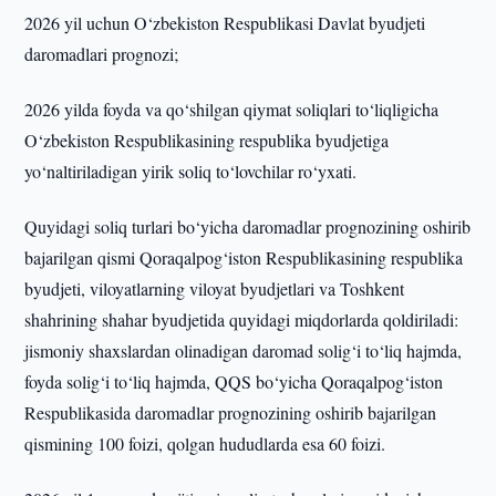
2026 yil uchun O‘zbekiston Respublikasi Davlat byudjeti
daromadlari prognozi;
2026 yilda foyda va qo‘shilgan qiymat soliqlari to‘liqligicha
O‘zbekiston Respublikasining respublika byudjetiga
yo‘naltiriladigan yirik soliq to‘lovchilar ro‘yxati.
Quyidagi soliq turlari bo‘yicha daromadlar prognozining oshirib
bajarilgan qismi Qoraqalpog‘iston Respublikasining respublika
byudjeti, viloyatlarning viloyat byudjetlari va Toshkent
shahrining shahar byudjetida quyidagi miqdorlarda qoldiriladi:
jismoniy shaxslardan olinadigan daromad solig‘i to‘liq hajmda,
foyda solig‘i to‘liq hajmda, QQS bo‘yicha Qoraqalpog‘iston
Respublikasida daromadlar prognozining oshirib bajarilgan
qismining 100 foizi, qolgan hududlarda esa 60 foizi.