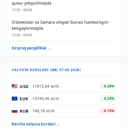
quvur yotqizilmoqda
10:50 · 08/08
Oʻzbekiston va Samara viloyati biznes hamkorligini
kengaytirmoqda
10:40 · 08/08
Ko'proq yangiliklar →
VALYUTA KURSLARI (MB, 07.08.2026)
USD
11915,64 so'm
↑ 0.24%
EUR
13749,46 so'm
↑ 0.23%
RUB
146,19 so'm
↓ 0.12%
Barcha valyuta kurslari →