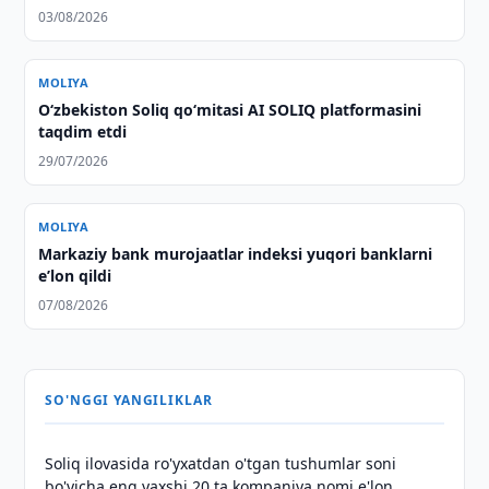
03/08/2026
MOLIYA
O‘zbekiston Soliq qo‘mitasi AI SOLIQ platformasini
taqdim etdi
29/07/2026
MOLIYA
Markaziy bank murojaatlar indeksi yuqori banklarni
eʼlon qildi
07/08/2026
SO'NGGI YANGILIKLAR
Soliq ilovasida ro'yxatdan o'tgan tushumlar soni
bo'yicha eng yaxshi 20 ta kompaniya nomi e'lon