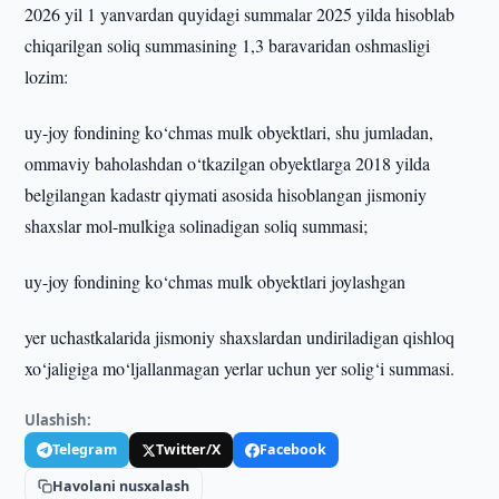
2026 yil 1 yanvardan quyidagi summalar 2025 yilda hisoblab
chiqarilgan soliq summasining 1,3 baravaridan oshmasligi
lozim:
uy-joy fondining ko‘chmas mulk obyektlari, shu jumladan,
ommaviy baholashdan o‘tkazilgan obyektlarga 2018 yilda
belgilangan kadastr qiymati asosida hisoblangan jismoniy
shaxslar mol-mulkiga solinadigan soliq summasi;
uy-joy fondining ko‘chmas mulk obyektlari joylashgan
yer uchastkalarida jismoniy shaxslardan undiriladigan qishloq
xo‘jaligiga mo‘ljallanmagan yerlar uchun yer solig‘i summasi.
Ulashish:
Telegram
Twitter/X
Facebook
Havolani nusxalash