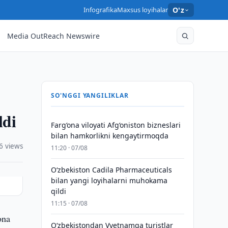
Infografika
Maxsus loyihalar
O'z
Media OutReach Newswire
SO'NGGI YANGILIKLAR
ldi
Farg‘ona viloyati Afg‘oniston bizneslari
bilan hamkorlikni kengaytirmoqda
6 views
11:20 · 07/08
Oʻzbekiston Cadila Pharmaceuticals
bilan yangi loyihalarni muhokama
qildi
11:15 · 07/08
ona
O‘zbekistondan Vyetnamga turistlar