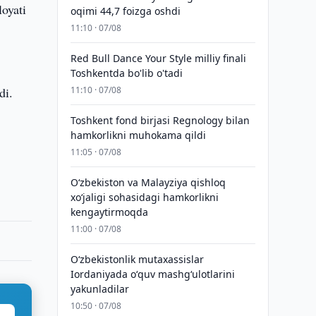
loyati
oqimi 44,7 foizga oshdi
11:10 · 07/08
Red Bull Dance Your Style milliy finali
Toshkentda bo'lib o'tadi
zdi.
11:10 · 07/08
Toshkent fond birjasi Regnology bilan
hamkorlikni muhokama qildi
11:05 · 07/08
Oʻzbekiston va Malayziya qishloq
xoʻjaligi sohasidagi hamkorlikni
kengaytirmoqda
11:00 · 07/08
Oʻzbekistonlik mutaxassislar
Iordaniyada oʻquv mashgʻulotlarini
yakunladilar
10:50 · 07/08