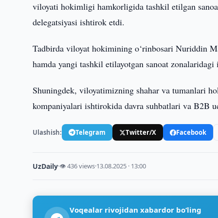
viloyati hokimligi hamkorligida tashkil etilgan sano
delegatsiyasi ishtirok etdi.
Tadbirda viloyat hokimining o‘rinbosari Nuriddin M
hamda yangi tashkil etilayotgan sanoat zonalaridagi 
Shuningdek, viloyatimizning shahar va tumanlari hok
kompaniyalari ishtirokida davra suhbatlari va B2B u
Ulashish:
Telegram
Twitter/X
Facebook
UzDaily
·
👁 436 views
·
13.08.2025 · 13:00
Voqealar rivojidan xabardor bo‘ling