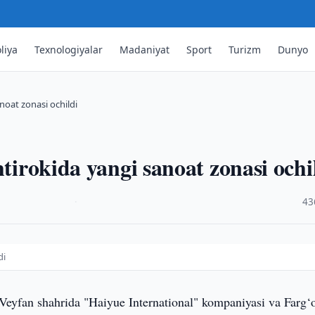
liya
Texnologiyalar
Madaniyat
Sport
Turizm
Dunyo
anoat zonasi ochildi
htirokida yangi sanoat zonasi ochi
·
43
di
Veyfan shahrida "Haiyue International" kompaniyasi va Farg‘