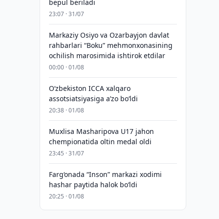
bepul beriladi
23:07 · 31/07
Markaziy Osiyo va Ozarbayjon davlat
rahbarlari “Boku” mehmonxonasining
ochilish marosimida ishtirok etdilar
00:00 · 01/08
O‘zbekiston ICCA xalqaro
assotsiatsiyasiga aʼzo bo‘ldi
20:38 · 01/08
Muxlisa Masharipova U17 jahon
chempionatida oltin medal oldi
23:45 · 31/07
Farg‘onada “Inson” markazi xodimi
hashar paytida halok bo‘ldi
20:25 · 01/08