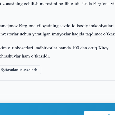
at zonasining ochilish marosimi bo‘lib o‘tdi. Unda Farg‘ona vi
amajonov Farg‘ona viloyatining savdo-iqtisodiy imkoniyatlari
investorlar uchun yaratilgan imtiyozlar haqida taqdimot o‘tka
im o‘rinbosarlari, tadbirkorlar hamda 100 dan ortiq Xitoy
chrashuvlar ham o‘tkazildi.
Havolani nusxalash