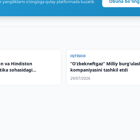
Obuna bo'ling
r yangiliklarni o‘zingizga qulay platformada kuzatib
IQTISOD
on va Hindiston
“Oʻzbekneftgaz” Milliy burgʻulas
tika sohasidagi
kompaniyasini tashkil etdi
ni kengaytiradi
29/07/2026