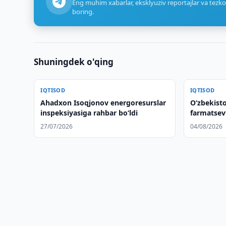
Eng muhim xabarlar, eksklyuziv reportajlar va tezko
boring.
Shuningdek o'qing
IQTISOD
IQTISOD
Ahadxon Isoqjonov energoresurslar
Oʻzbekist
inspeksiyasiga rahbar bo‘ldi
farmatsev
hamkorlik
27/07/2026
04/08/2026