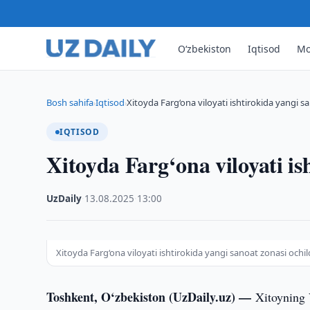
O‘zbekiston
Iqtisod
Mo
Bosh sahifa
Iqtisod
Xitoyda Farg‘ona viloyati ishtirokida yangi s
›
›
IQTISOD
Xitoyda Farg‘ona viloyati is
UzDaily
·
13.08.2025
·
13:00
Xitoyda Farg‘ona viloyati ishtirokida yangi sanoat zonasi ochil
Toshkent, O‘zbekiston (UzDaily.uz) —
Xitoyning 