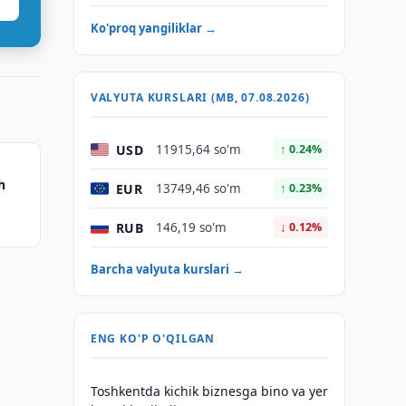
Ko'proq yangiliklar →
VALYUTA KURSLARI (MB, 07.08.2026)
USD
11915,64 so'm
↑ 0.24%
h
EUR
13749,46 so'm
↑ 0.23%
RUB
146,19 so'm
↓ 0.12%
Barcha valyuta kurslari →
ENG KO'P O'QILGAN
Toshkentda kichik biznesga bino va yer