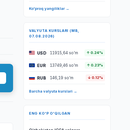
Ko'proq yangiliklar →
VALYUTA KURSLARI (MB,
07.08.2026)
USD
11915,64 so'm
↑ 0.24%
EUR
13749,46 so'm
↑ 0.23%
RUB
146,19 so'm
↓ 0.12%
Barcha valyuta kurslari →
ENG KO'P O'QILGAN