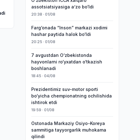
O‘zbekiston ICCA xalqaro
assotsiatsiyasiga aʼzo bo‘ldi
adi
20:38 · 01/08
Farg‘onada “Inson” markazi xodimi
hashar paytida halok bo‘ldi
20:25 · 01/08
7 avgustdan O‘zbekistonda
hayvonlarni ro‘yxatdan o‘tkazish
boshlanadi
18:45 · 04/08
Prezidentimiz suv-motor sporti
bo‘yicha chempionatning ochilishida
ishtirok etdi
19:59 · 01/08
Ostonada Markaziy Osiyo-Koreya
sammitiga tayyorgarlik muhokama
qilindi