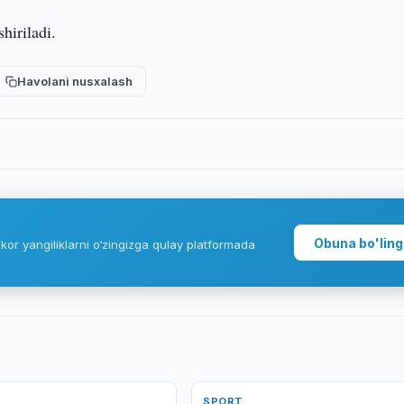
hiriladi.
Havolani nusxalash
Obuna bo'ling
kor yangiliklarni o‘zingizga qulay platformada
SPORT