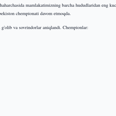
haharchasida mamlakatimizning barcha hududlaridan eng kuc
'zbekiston chempionati davom etmoqda.
 g'olib va ​​sovrindorlar aniqlandi. Chempionlar: