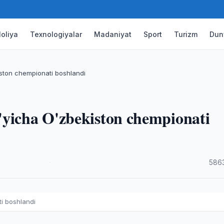
oliya
Texnologiyalar
Madaniyat
Sport
Turizm
Dun
ston chempionati boshlandi
'yicha O'zbekiston chempionati
·
5863
i boshlandi