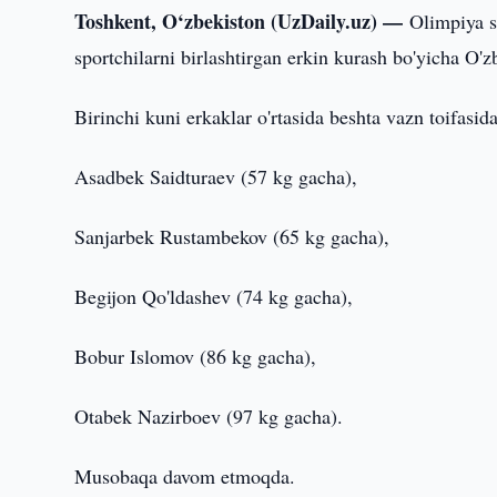
Toshkent, O‘zbekiston (UzDaily.uz) —
Olimpiya s
sportchilarni birlashtirgan erkin kurash bo'yicha O
Birinchi kuni erkaklar o'rtasida beshta vazn toifasida
Asadbek Saidturaev (57 kg gacha),
Sanjarbek Rustambekov (65 kg gacha),
Begijon Qo'ldashev (74 kg gacha),
Bobur Islomov (86 kg gacha),
Otabek Nazirboev (97 kg gacha).
Musobaqa davom etmoqda.