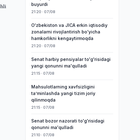
buyurdi
hli
21:20 · 07/08
Oʻzbekiston va JICA erkin iqtisodiy
zonalarni rivojlantirish boʻyicha
hamkorlikni kengaytirmoqda
21:20 · 07/08
Senat harbiy pensiyalar to'g'risidagi
yangi qonunni ma'qulladi
21:15 · 07/08
Mahsulotlarning xavfsizligini
taʼminlashda yangi tizim joriy
qilinmoqda
21:15 · 07/08
Senat bozor nazorati to'g'risidagi
qonunni ma'qulladi
21:10 · 07/08