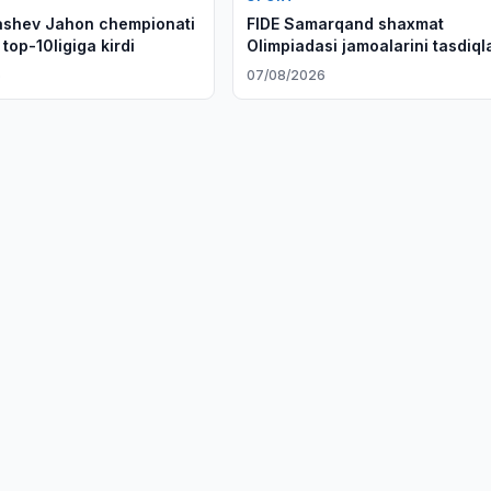
tashev Jahon chempionati
FIDE Samarqand shaxmat
top-10ligiga kirdi
Olimpiadasi jamoalarini tasdiql
6
07/08/2026