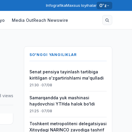
Infografika
Maxsus loyihalar
O'z
yo
Media OutReach Newswire
SO'NGGI YANGILIKLAR
Senat pensiya tayinlash tartibiga
kiritilgan o'zgartirishlarni ma'qulladi
21:30 · 07/08
 views
Samarqandda yuk mashinasi
haydovchisi YTHda halok bo‘ldi
21:25 · 07/08
Toshkent metropoliteni delegatsiyasi
Xitoydagi NARINCO zavodiga tashrif