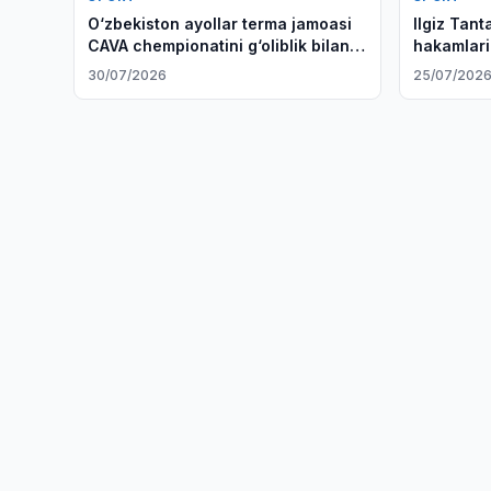
O‘zbekiston ayollar terma jamoasi
Ilgiz Tan
CAVA chempionatini g‘oliblik bilan
hakamlari 
yakunladi
30/07/2026
25/07/202