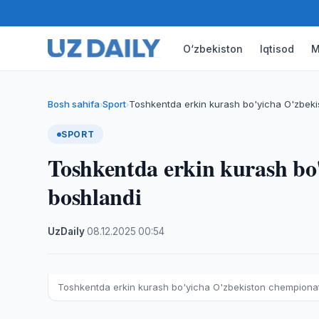
O‘zbekiston
Iqtisod
M
Bosh sahifa
Sport
Toshkentda erkin kurash bo'yicha O'zbeki
›
›
SPORT
Toshkentda erkin kurash bo
boshlandi
UzDaily
·
08.12.2025
·
00:54
Toshkentda erkin kurash bo'yicha O'zbekiston chempionat