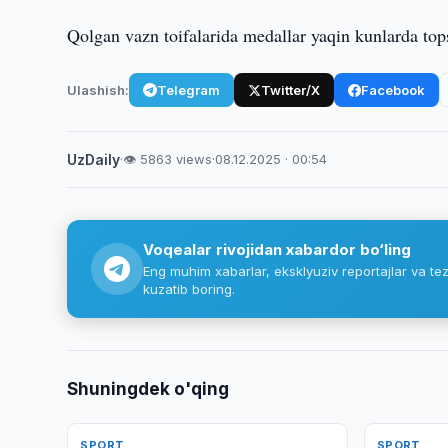
Qolgan vazn toifalarida medallar yaqin kunlarda tops
Ulashish:
Telegram
Twitter/X
Facebook
UzDaily
·
👁 5863 views
·
08.12.2025 · 00:54
Voqealar rivojidan xabardor bo‘ling
Eng muhim xabarlar, eksklyuziv reportajlar va tez
kuzatib boring.
Shuningdek o'qing
SPORT
SPORT