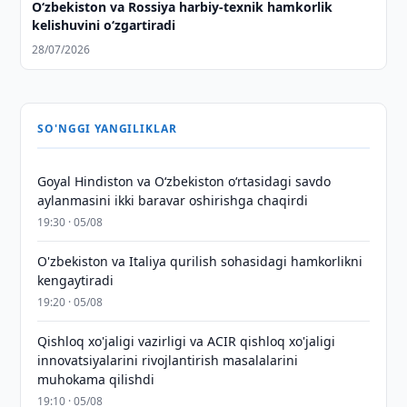
O‘zbekiston va Rossiya harbiy-texnik hamkorlik
kelishuvini o‘zgartiradi
28/07/2026
SO'NGGI YANGILIKLAR
Goyal Hindiston va Oʻzbekiston oʻrtasidagi savdo
aylanmasini ikki baravar oshirishga chaqirdi
19:30 · 05/08
O'zbekiston va Italiya qurilish sohasidagi hamkorlikni
kengaytiradi
19:20 · 05/08
Qishloq xo'jaligi vazirligi va ACIR qishloq xo'jaligi
innovatsiyalarini rivojlantirish masalalarini
muhokama qilishdi
19:10 · 05/08