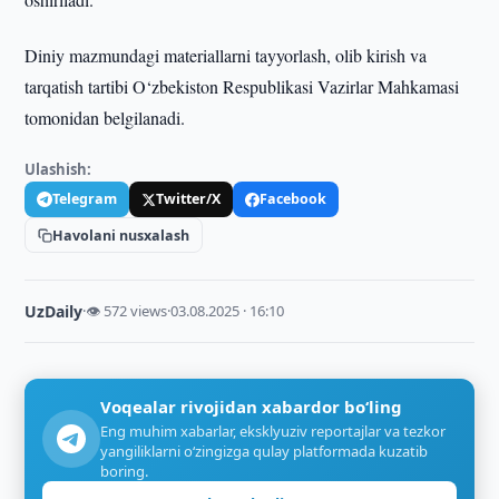
Diniy mazmundagi materiallarni tayyorlash, olib kirish va
tarqatish tartibi O‘zbekiston Respublikasi Vazirlar Mahkamasi
tomonidan belgilanadi.
Ulashish:
Telegram
Twitter/X
Facebook
Havolani nusxalash
UzDaily
·
👁 572 views
·
03.08.2025 · 16:10
Voqealar rivojidan xabardor bo‘ling
Eng muhim xabarlar, eksklyuziv reportajlar va tezkor
yangiliklarni o‘zingizga qulay platformada kuzatib
boring.