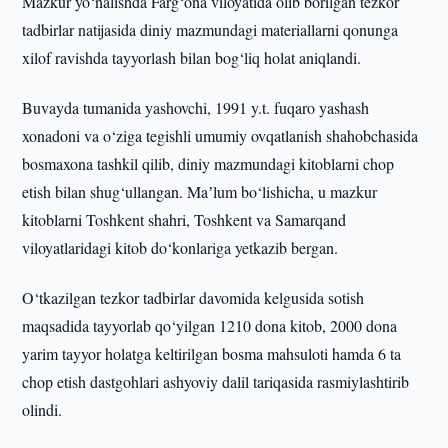
Mazkur yo‘nalishda Farg‘ona viloyatida olib borilgan tezkor
tadbirlar natijasida diniy mazmundagi materiallarni qonunga
xilof ravishda tayyorlash bilan bog‘liq holat aniqlandi.
Buvayda tumanida yashovchi, 1991 y.t. fuqaro yashash
xonadoni va o‘ziga tegishli umumiy ovqatlanish shahobchasida
bosmaxona tashkil qilib, diniy mazmundagi kitoblarni chop
etish bilan shug‘ullangan. Maʼlum bo‘lishicha, u mazkur
kitoblarni Toshkent shahri, Toshkent va Samarqand
viloyatlaridagi kitob do‘konlariga yetkazib bergan.
O‘tkazilgan tezkor tadbirlar davomida kelgusida sotish
maqsadida tayyorlab qo‘yilgan 1210 dona kitob, 2000 dona
yarim tayyor holatga keltirilgan bosma mahsuloti hamda 6 ta
chop etish dastgohlari ashyoviy dalil tariqasida rasmiylashtirib
olindi.