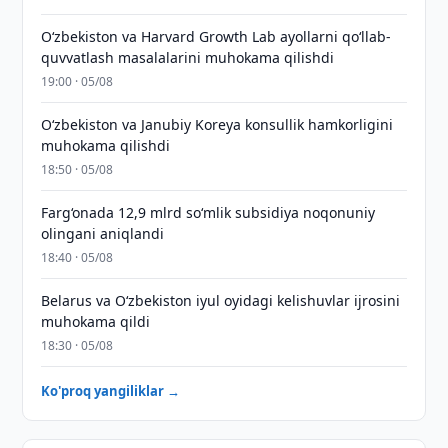
Oʻzbekiston va Harvard Growth Lab ayollarni qoʻllab-
quvvatlash masalalarini muhokama qilishdi
19:00 · 05/08
Oʻzbekiston va Janubiy Koreya konsullik hamkorligini
muhokama qilishdi
18:50 · 05/08
Farg‘onada 12,9 mlrd so‘mlik subsidiya noqonuniy
olingani aniqlandi
18:40 · 05/08
Belarus va O‘zbekiston iyul oyidagi kelishuvlar ijrosini
muhokama qildi
18:30 · 05/08
Ko'proq yangiliklar →