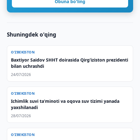
Obuna bo'ling
Shuningdek o'qing
O‘ZBEKISTON
Baxtiyor Saidov SHHT doirasida Qirg‘iziston prezidenti
bilan uchrashdi
24/07/2026
O‘ZBEKISTON
Ichimlik suvi taʼminoti va oqova suv tizimi yanada
yaxshilanadi
28/07/2026
O‘ZBEKISTON