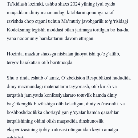
Taʼkidlash lozimki, ushbu shaxs 2024 yilning iyul oyida
muqaddam diniy mazmundagi kitoblarni qonunga xilof
ravishda chop etgani uchun Maʼmuriy javobgarlik to‘g‘risidagi
Kodeksning tegishli moddasi bilan jarimaga tortilgan bo‘lsa-da,
yana noqonuniy harakatlarini davom ettirgan.
Hozirda, mazkur shaxsga nisbatan jinoyat ishi qo‘zg‘atilib,
tergov harakatlari olib borilmoqda.
Shu o‘rinda eslatib o‘tamiz, O‘zbekiston Respublikasi hududida
diniy mazmundagi materiallarni tayyorlash, olib kirish va
tarqatish jamiyatda konfessiyalararo totuvlik hamda diniy
bag‘rikenglik buzilishiga olib keladigan, diniy zo‘ravonlik va
boshboshdoqlikka chorlaydigan g‘oyalar hamda qarashlar
tarqalishining oldini olish maqsadida dinshunoslik
ekspertizasining ijobiy xulosasi olinganidan keyin amalga
oshiriladi.