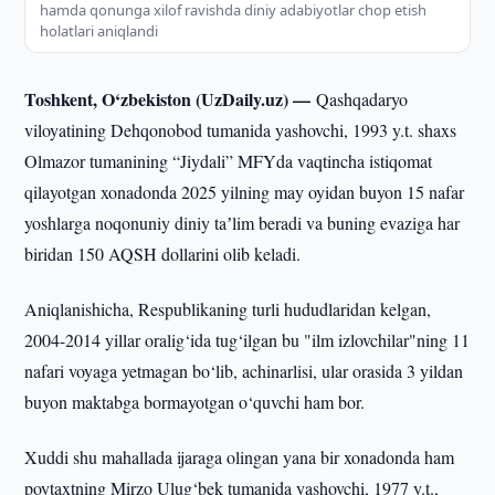
hamda qonunga xilof ravishda diniy adabiyotlar chop etish
holatlari aniqlandi
Toshkent, O‘zbekiston (UzDaily.uz) —
Qashqadaryo
viloyatining Dehqonobod tumanida yashovchi, 1993 y.t. shaxs
Olmazor tumanining “Jiydali” MFYda vaqtincha istiqomat
qilayotgan xonadonda 2025 yilning may oyidan buyon 15 nafar
yoshlarga noqonuniy diniy taʼlim beradi va buning evaziga har
biridan 150 AQSH dollarini olib keladi.
Aniqlanishicha, Respublikaning turli hududlaridan kelgan,
2004-2014 yillar oralig‘ida tug‘ilgan bu "ilm izlovchilar"ning 11
nafari voyaga yetmagan bo‘lib, achinarlisi, ular orasida 3 yildan
buyon maktabga bormayotgan o‘quvchi ham bor.
Xuddi shu mahallada ijaraga olingan yana bir xonadonda ham
poytaxtning Mirzo Ulug‘bek tumanida yashovchi, 1977 y.t.,