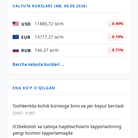
VALYUTA KURSLARI (MB, 06.08.2026)
USD
11886,72 so'm
↓ 0.46%
EUR
13717,27 so'm
↓ 0.19%
RUB
146,37 so'm
↓ 0.71%
Barcha valyuta kurslari →
ENG KO'P O'QILGAN
Toshkentda kichik biznesga bino va yer bepul beriladi
23:07 · 31/07
Oʻzbekiston va Latviya haydovchilarni tayyorlashning
yangi tizimini tayyorlamoqda