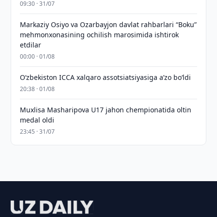
09:30 · 31/07
Markaziy Osiyo va Ozarbayjon davlat rahbarlari “Boku”
mehmonxonasining ochilish marosimida ishtirok
etdilar
00:00 · 01/08
O‘zbekiston ICCA xalqaro assotsiatsiyasiga aʼzo bo‘ldi
20:38 · 01/08
Muxlisa Masharipova U17 jahon chempionatida oltin
medal oldi
23:45 · 31/07