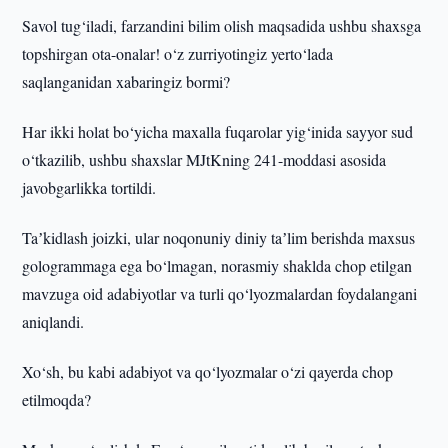
Savol tug‘iladi, farzandini bilim olish maqsadida ushbu shaxsga
topshirgan ota-onalar! o‘z zurriyotingiz yerto‘lada
saqlanganidan xabaringiz bormi?
Har ikki holat bo‘yicha maxalla fuqarolar yig‘inida sayyor sud
o‘tkazilib, ushbu shaxslar MJtKning 241-moddasi asosida
javobgarlikka tortildi.
Taʼkidlash joizki, ular noqonuniy diniy taʼlim berishda maxsus
gologrammaga ega bo‘lmagan, norasmiy shaklda chop etilgan
mavzuga oid adabiyotlar va turli qo‘lyozmalardan foydalangani
aniqlandi.
Xo‘sh, bu kabi adabiyot va qo‘lyozmalar o‘zi qayerda chop
etilmoqda?