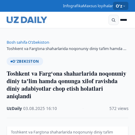
Infografika
Maxsus loyihalar
O'z
Bosh sahifa
O‘zbekiston
›
›
Toshkent va Farg‘ona shaharlarida noqonuniy diniy taʼlim hamda …
O‘ZBEKISTON
Toshkent va Farg‘ona shaharlarida noqonuniy
diniy taʼlim hamda qonunga xilof ravishda
diniy adabiyotlar chop etish holatlari
aniqlandi
UzDaily
·
03.08.2025
·
16:10
·
572 views
Toshkent va Farg‘ona shaharlarida noqonuniy diniy taʼlim