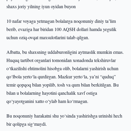
shaxs joriy yilning iyun oyidan buyon
10 nafar voyaga yetmagan bolalarga noqonuniy diniy taʼlim
berib, evaziga har biridan 100 AQSH dollari hamda yegulik
uchun oziq-ovqat maxsulotlarini talab qilgan.
Albatta, bu shaxsning uddaburonligini aytmaslik mumkin emas.
Huquq tartibot organlari tomonidan xonadonda tekshiruvlar
o‘tkazilishi ehtimolini hisobga olib, bolalarni yashirish uchun
qo‘lbola yerto‘la qurdirgan. Mazkur yerto‘la, yaʼni “quduq”
temir qopqoq bilan yopilib, tosh va qum bilan berkitilgan. Bu
bilan u bolalarning hayotini qanchalik xavf ostiga
qo‘yayotganini xatto o‘ylab ham ko‘rmagan.
Bu noqonuniy harakatni shu yo‘sinda yashirishga urinishi hech
bir qolipga sig‘maydi.