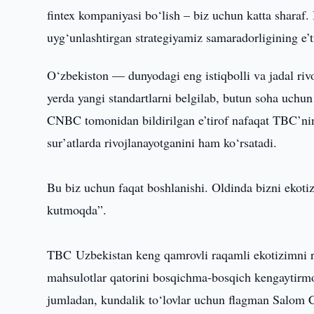
fintex kompaniyasi bo‘lish – biz uchun katta sharaf.
uyg‘unlashtirgan strategiyamiz samaradorligining e’ti
O‘zbekiston — dunyodagi eng istiqbolli va jadal riv
yerda yangi standartlarni belgilab, butun soha uchu
CNBC tomonidan bildirilgan e’tirof nafaqat TBC’nin
sur’atlarda rivojlanayotganini ham ko‘rsatadi.
Bu biz uchun faqat boshlanishi. Oldinda bizni ekotiz
kutmoqda”.
TBC Uzbekistan keng qamrovli raqamli ekotizimni ri
mahsulotlar qatorini bosqichma-bosqich kengaytirmo
jumladan, kundalik to‘lovlar uchun flagman Salom C