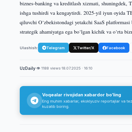
biznes-banking va kreditlash xizmati, shuningdek, T
ishga tushirdi va kengaytirdi. 2025-yil iyun oyida 
qiluvchi O‘zbekistondagi yetakchi SaaS platformasi 
strategik ahamiyatga ega bo‘lgan kichik va o‘rta 
Ulashish:
Telegram
Twitter/X
Facebook
UzDaily
·
👁 1188 views
·
18.07.2025 · 16:10
Voqealar rivojidan xabardor bo‘ling
Eng muhim xabarlar, eksklyuziv reportajlar va tez
kuzatib boring.