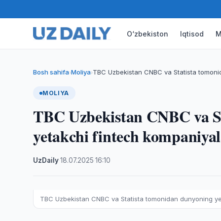
O‘zbekiston
Iqtisod
M
Bosh sahifa
Moliya
TBC Uzbekistan CNBC va Statista tomoni
›
›
MOLIYA
TBC Uzbekistan CNBC va St
yetakchi fintech kompaniyala
UzDaily
·
18.07.2025
·
16:10
TBC Uzbekistan CNBC va Statista tomonidan dunyoning yetak