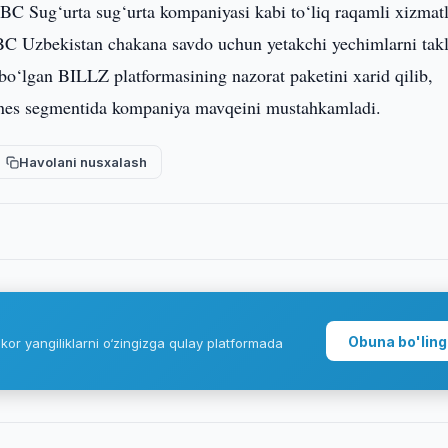
BC Sug‘urta sug‘urta kompaniyasi kabi to‘liq raqamli xizmatl
TBC Uzbekistan chakana savdo uchun yetakchi yechimlarni takl
bo‘lgan BILLZ platformasining nazorat paketini xarid qilib,
biznes segmentida kompaniya mavqeini mustahkamladi.
Havolani nusxalash
Obuna bo'ling
kor yangiliklarni o‘zingizga qulay platformada