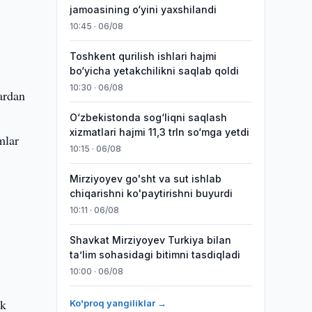
jamoasining o‘yini yaxshilandi
10:45 · 06/08
Toshkent qurilish ishlari hajmi
bo‘yicha yetakchilikni saqlab qoldi
10:30 · 06/08
ardan
O‘zbekistonda sog‘liqni saqlash
xizmatlari hajmi 11,3 trln so‘mga yetdi
mlar
10:15 · 06/08
Mirziyoyev go'sht va sut ishlab
chiqarishni ko'paytirishni buyurdi
10:11 · 06/08
Shavkat Mirziyoyev Turkiya bilan
taʼlim sohasidagi bitimni tasdiqladi
10:00 · 06/08
lk
Ko'proq yangiliklar →