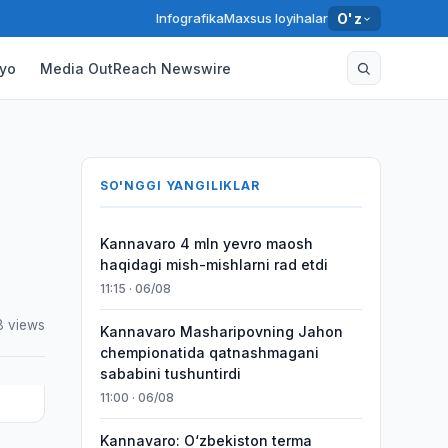
Infografika
Maxsus loyihalar
O'z
yo
Media OutReach Newswire
SO'NGGI YANGILIKLAR
Kannavaro 4 mln yevro maosh
haqidagi mish-mishlarni rad etdi
11:15 · 06/08
8 views
Kannavaro Masharipovning Jahon
chempionatida qatnashmagani
sababini tushuntirdi
11:00 · 06/08
Kannavaro: O‘zbekiston terma