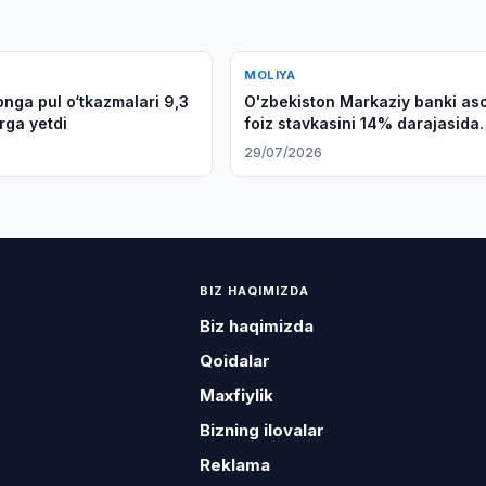
MOLIYA
onga pul o‘tkazmalari 9,3
O'zbekiston Markaziy banki as
rga yetdi
foiz stavkasini 14% darajasida
saqlab qoldi
6
29/07/2026
BIZ HAQIMIZDA
Biz haqimizda
Qoidalar
Maxfiylik
Bizning ilovalar
Reklama