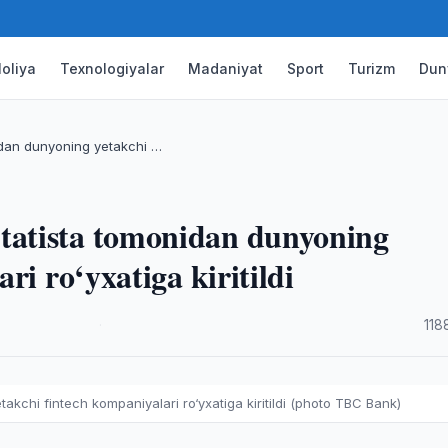
oliya
Texnologiyalar
Madaniyat
Sport
Turizm
Dun
dan dunyoning yetakchi …
atista tomonidan dunyoning
ri ro‘yxatiga kiritildi
·
118
chi fintech kompaniyalari ro‘yxatiga kiritildi (photo TBC Bank)