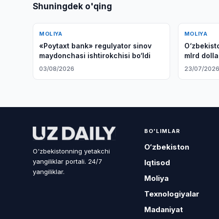
Shuningdek o'qing
MOLIYA
MOLIYA
«Poytaxt bank» regulyator sinov
O‘zbekist
maydonchasi ishtirokchisi bo‘ldi
mlrd dolla
03/08/2026
23/07/202
BO'LIMLAR
O‘zbekiston
O'zbekistonning yetakchi
yangiliklar portali. 24/7
Iqtisod
yangiliklar.
Moliya
Texnologiyalar
Madaniyat