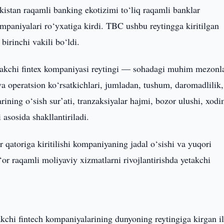
stan raqamli banking ekotizimi to‘liq raqamli banklar
mpaniyalari ro‘yxatiga kirdi. TBC ushbu reytingga kiritilgan
irinchi vakili bo‘ldi.
takchi fintex kompaniyasi reytingi — sohadagi muhim mezonl
va operatsion ko‘rsatkichlari, jumladan, tushum, daromadlilik,
arining o‘sish sur’ati, tranzaksiyalar hajmi, bozor ulushi, xodi
 asosida shakllantiriladi.
atoriga kiritilishi kompaniyaning jadal o‘sishi va yuqori
‘or raqamli moliyaviy xizmatlarni rivojlantirishda yetakchi
chi fintech kompaniyalarining dunyoning reytingiga kirgan i