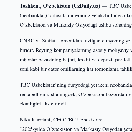
Toshkent, O‘zbekiston (UzDaily.uz) —
TBC Uzbeki
(neobanklar) toifasida dunyoning yetakchi fintech ko
O‘zbekiston va Markaziy Osiyodagi ushbu sohaning b
CNBC va Statista tomonidan tuzilgan dunyoning ye
biridir. Reyting kompaniyalarning asosiy moliyaviy 
mijozlar bazasining hajmi, kredit va depozit portfell
soni kabi bir qator omillarning har tomonlama tahlili
TBC Uzbekistan’ning dunyodagi yetakchi neobanklar q
rentabelligini, shuningdek, O‘zbekiston bozorida ilg
ekanligini aks ettiradi.
Nika Kurdiani, CEO TBC Uzbekistan:
“2025-yilda O‘zbekiston va Markaziy Osiyodan yetak