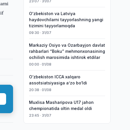
23:07 · 31/07
arni
if
Oʻzbekiston va Latviya
haydovchilarni tayyorlashning yangi
tizimini tayyorlamoqda
09:30 · 31/07
Markaziy Osiyo va Ozarbayjon davlat
rahbarlari “Boku” mehmonxonasining
ochilish marosimida ishtirok etdilar
00:00 · 01/08
O‘zbekiston ICCA xalqaro
assotsiatsiyasiga aʼzo bo‘ldi
20:38 · 01/08
Muxlisa Masharipova U17 jahon
chempionatida oltin medal oldi
23:45 · 31/07