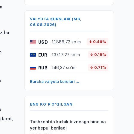
an
VALYUTA KURSLARI (MB,
06.08.2026)
iz bu
USD
11886,72 so'm
↓ 0.46%
z
EUR
13717,27 so'm
↓ 0.19%
RUB
146,37 so'm
↓ 0.71%
h
Barcha valyuta kurslari →
ENG KO'P O'QILGAN
a
larni,
Toshkentda kichik biznesga bino va
yer bepul beriladi