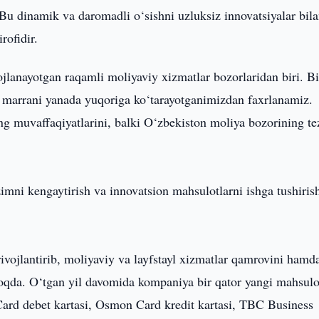
 Bu dinamik va daromadli o‘sishni uzluksiz innovatsiyalar bil
rofidir.
ojlanayotgan raqamli moliyaviy xizmatlar bozorlaridan biri. B
n marrani yanada yuqoriga ko‘tarayotganimizdan faxrlanamiz.
g muvaffaqiyatlarini, balki O‘zbekiston moliya bozorining te
imni kengaytirish va innovatsion mahsulotlarni ishga tushiris
vojlantirib, moliyaviy va layfstayl xizmatlar qamrovini hamd
qda. O‘tgan yil davomida kompaniya bir qator yangi mahsulot
ard debet kartasi, Osmon Card kredit kartasi, TBC Business