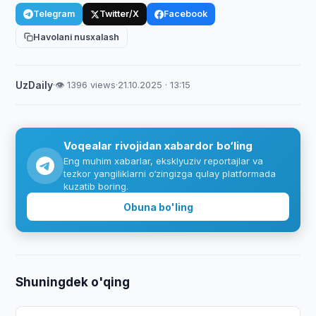
Telegram
Twitter/X
Facebook
Havolani nusxalash
UzDaily
·
👁 1396 views
·
21.10.2025 · 13:15
Voqealar rivojidan xabardor bo‘ling
Eng muhim xabarlar, eksklyuziv reportajlar va
tezkor yangiliklarni o‘zingizga qulay platformada
kuzatib boring.
Obuna bo'ling
Shuningdek o'qing