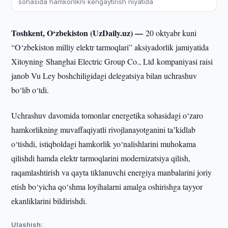
sohasida hamkorlikni kengaytirish niyatida
Toshkent, O‘zbekiston (UzDaily.uz) —
20 oktyabr kuni
“O‘zbekiston milliy elektr tarmoqlari” aksiyadorlik jamiyatida
Xitoyning Shanghai Electric Group Co., Ltd kompaniyasi raisi
janob Vu Ley boshchiligidagi delegatsiya bilan uchrashuv
bo‘lib o‘tdi.
Uchrashuv davomida tomonlar energetika sohasidagi o‘zaro
hamkorlikning muvaffaqiyatli rivojlanayotganini taʼkidlab
o‘tishdi, istiqboldagi hamkorlik yo‘nalishlarini muhokama
qilishdi hamda elektr tarmoqlarini modernizatsiya qilish,
raqamlashtirish va qayta tiklanuvchi energiya manbalarini joriy
etish bo‘yicha qo‘shma loyihalarni amalga oshirishga tayyor
ekanliklarini bildirishdi.
Ulashish: