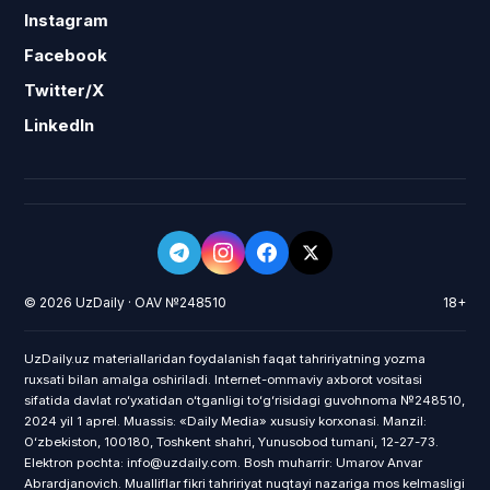
Instagram
Facebook
Twitter/X
LinkedIn
© 2026 UzDaily · OAV №248510
18+
UzDaily.uz materiallaridan foydalanish faqat tahririyatning yozma
ruxsati bilan amalga oshiriladi. Internet-ommaviy axborot vositasi
sifatida davlat roʻyxatidan oʻtganligi toʻgʻrisidagi guvohnoma №248510,
2024 yil 1 aprel. Muassis: «Daily Media» xususiy korxonasi. Manzil:
Oʻzbekiston, 100180, Toshkent shahri, Yunusobod tumani, 12-27-73.
Elektron pochta: info@uzdaily.com. Bosh muharrir: Umarov Anvar
Abrardjanovich. Mualliflar fikri tahririyat nuqtayi nazariga mos kelmasligi