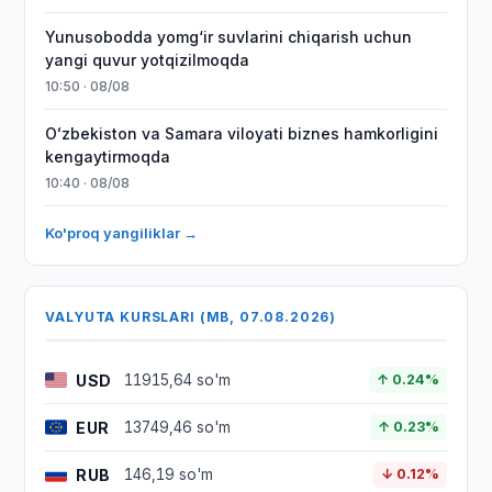
Yunusobodda yomg‘ir suvlarini chiqarish uchun
yangi quvur yotqizilmoqda
10:50 · 08/08
Oʻzbekiston va Samara viloyati biznes hamkorligini
kengaytirmoqda
10:40 · 08/08
Ko'proq yangiliklar →
VALYUTA KURSLARI (MB, 07.08.2026)
USD
11915,64 so'm
↑ 0.24%
EUR
13749,46 so'm
↑ 0.23%
RUB
146,19 so'm
↓ 0.12%