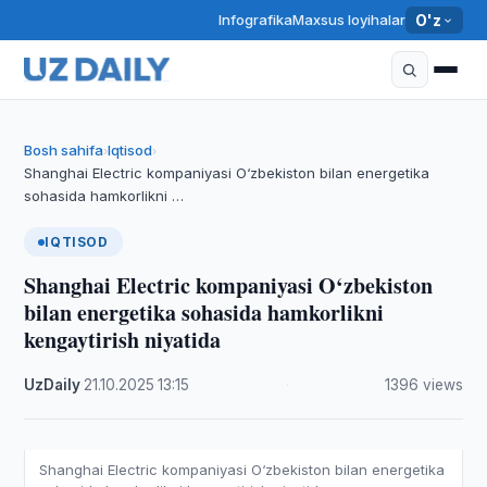
Infografika
Maxsus loyihalar
O'z
Bosh sahifa
Iqtisod
›
›
Shanghai Electric kompaniyasi O‘zbekiston bilan energetika
sohasida hamkorlikni …
IQTISOD
Shanghai Electric kompaniyasi O‘zbekiston
bilan energetika sohasida hamkorlikni
kengaytirish niyatida
UzDaily
·
21.10.2025
·
13:15
·
1396 views
Shanghai Electric kompaniyasi O‘zbekiston bilan energetika