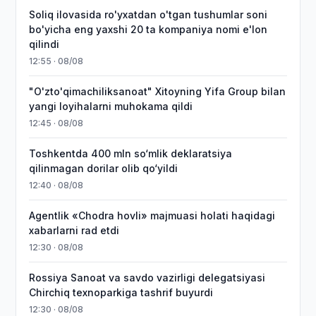
Soliq ilovasida ro'yxatdan o'tgan tushumlar soni
bo'yicha eng yaxshi 20 ta kompaniya nomi e'lon
qilindi
12:55 · 08/08
"O'zto'qimachiliksanoat" Xitoyning Yifa Group bilan
yangi loyihalarni muhokama qildi
12:45 · 08/08
Toshkentda 400 mln so‘mlik deklaratsiya
qilinmagan dorilar olib qo‘yildi
12:40 · 08/08
Agentlik «Chodra hovli» majmuasi holati haqidagi
xabarlarni rad etdi
12:30 · 08/08
Rossiya Sanoat va savdo vazirligi delegatsiyasi
Chirchiq texnoparkiga tashrif buyurdi
12:30 · 08/08