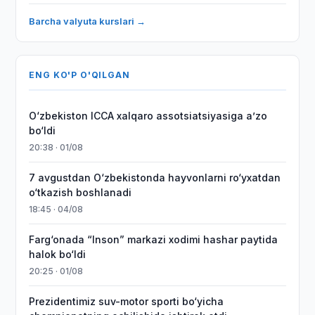
Barcha valyuta kurslari →
ENG KO'P O'QILGAN
O‘zbekiston ICCA xalqaro assotsiatsiyasiga aʼzo
bo‘ldi
20:38 · 01/08
7 avgustdan O‘zbekistonda hayvonlarni ro‘yxatdan
o‘tkazish boshlanadi
18:45 · 04/08
Farg‘onada “Inson” markazi xodimi hashar paytida
halok bo‘ldi
20:25 · 01/08
Prezidentimiz suv-motor sporti bo‘yicha