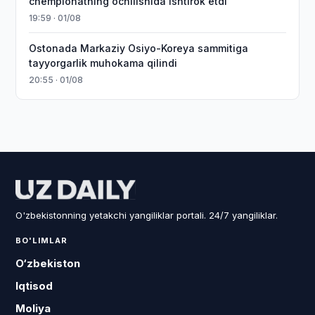
chempionatning ochilishida ishtirok etdi
19:59 · 01/08
Ostonada Markaziy Osiyo-Koreya sammitiga
tayyorgarlik muhokama qilindi
20:55 · 01/08
O'zbekistonning yetakchi yangiliklar portali. 24/7 yangiliklar.
BO'LIMLAR
O‘zbekiston
Iqtisod
Moliya