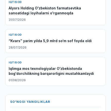
IQTISOD
Alyors Holding O'zbekiston farmatsevtika
sanoatidagi loyihalarni o'rganmoqda
31/07/2026
IQTISOD
“Kvars” yarim yilda 5,9 mlrd so‘m sof foyda oldi
28/07/2026
IQTISOD
Iqlimga mos texnologiyalar O'zbekistonda
bog'dorchilikning barqarorligini mustahkamlaydi
01/08/2026
SO'NGGI YANGILIKLAR