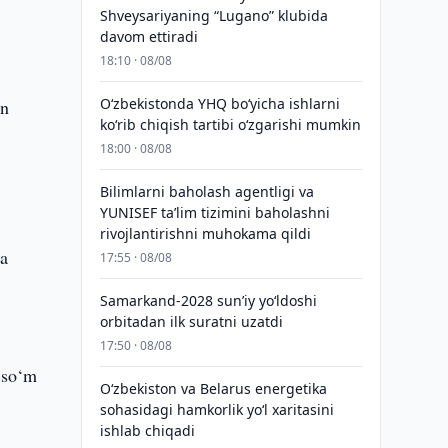
Shveysariyaning “Lugano” klubida
davom ettiradi
18:10 · 08/08
O‘zbekistonda YHQ bo‘yicha ishlarni
an
ko‘rib chiqish tartibi o‘zgarishi mumkin
18:00 · 08/08
Bilimlarni baholash agentligi va
YUNISEF taʼlim tizimini baholashni
rivojlantirishni muhokama qildi
ha
17:55 · 08/08
Samarkand-2028 sunʼiy yo‘ldoshi
orbitadan ilk suratni uzatdi
17:50 · 08/08
n so‘m
Oʻzbekiston va Belarus energetika
sohasidagi hamkorlik yoʻl xaritasini
ishlab chiqadi