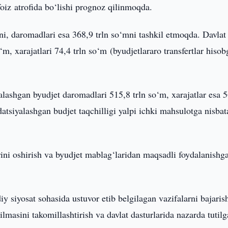
foiz atrofida bo‘lishi prognoz qilinmoqda.
mni, daromadlari esa 368,9 trln so‘mni tashkil etmoqda. Davlat
m, xarajatlari 74,4 trln so‘m (byudjetlararo transfertlar hisob
ashgan byudjet daromadlari 515,8 trln so‘m, xarajatlar esa 
atsiyalashgan budjet taqchilligi yalpi ichki mahsulotga nisbat
ni oshirish va byudjet mablag‘laridan maqsadli foydalanishg
y siyosat sohasida ustuvor etib belgilagan vazifalarni bajaris
lmasini takomillashtirish va davlat dasturlarida nazarda tutil