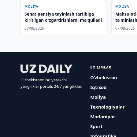
MOLIYA
MOLIYA
Senat pensiya tayinlash tartibiga
Mahsulotla
kiritilgan o'zgartirishlarni ma'qulladi
taʼminlash
qilinmoqd
07/08/2026
07/08/2026
BO'LIMLAR
O‘zbekiston
O'zbekistonning yetakchi
yangiliklar portali. 24/7 yangiliklar.
Iqtisod
Moliya
Texnologiyalar
Madaniyat
Sport
Infografika