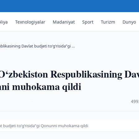
liya
Texnologiyalar
Madaniyat
Sport
Turizm
Dunyo
likasining Davlat budjeti to‘g‘risida”gi …
O‘zbekiston Respublikasining Dav
unni muhokama qildi
·
499
at budjeti to‘g‘risida”gi Qonunni muhokama qildi