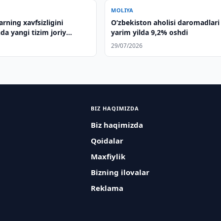
MOLIYA
rning xavfsizligini
O‘zbekiston aholisi daromadlari
da yangi tizim joriy
yarim yilda 9,2% oshdi
a
29/07/2026
BIZ HAQIMIZDA
Biz haqimizda
Qoidalar
Maxfiylik
Bizning ilovalar
Reklama