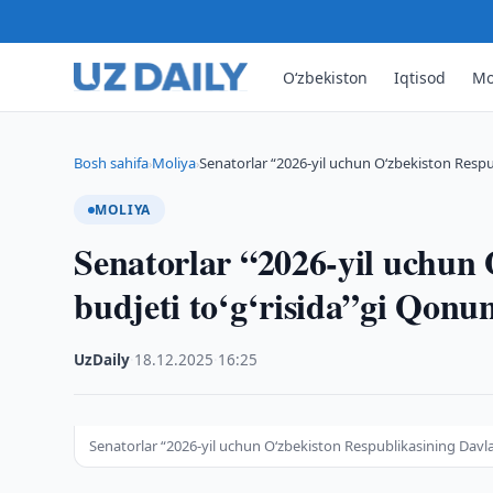
O‘zbekiston
Iqtisod
Mo
Bosh sahifa
Moliya
Senatorlar “2026-yil uchun O‘zbekiston Respub
›
›
MOLIYA
Senatorlar “2026-yil uchun 
budjeti to‘g‘risida”gi Qon
UzDaily
·
18.12.2025
·
16:25
Senatorlar “2026-yil uchun O‘zbekiston Respublikasining Davl