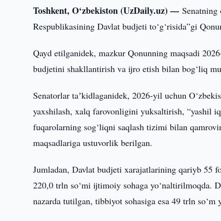
Toshkent, O‘zbekiston (UzDaily.uz) —
Senatning 
Respublikasining Davlat budjeti to‘g‘risida”gi Qonun
Qayd etilganidek, mazkur Qonunning maqsadi 2026-y
budjetini shakllantirish va ijro etish bilan bog‘liq m
Senatorlar taʼkidlaganidek, 2026-yil uchun O‘zbekis
yaxshilash, xalq farovonligini yuksaltirish, “yashil i
fuqarolarning sog‘liqni saqlash tizimi bilan qamrovin
maqsadlariga ustuvorlik berilgan.
Jumladan, Davlat budjeti xarajatlarining qariyb 55 fo
220,0 trln so‘mi ijtimoiy sohaga yo‘naltirilmoqda. Da
nazarda tutilgan, tibbiyot sohasiga esa 49 trln so‘m 