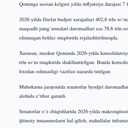
Qonunga asosan kelgusi yilda inflyatsiya darajasi 7 
2026-yilda Davlat budjeti xarajatlari 402,6 trln so‘
maqsadli jamg‘armalari daromadlari esa 78,6 trln so‘
olinmagan holda) miqdorida rejalashtirilmoqda.
Xususan, mazkur Qonunda 2026-yilda konsolidatsiyal
trln so‘m miqdorida shakllantirilgan. Bunda konsolid
foizdan oshmasligi vazifasi nazarda tutilgan.
Muhokama jarayonida senatorlar byudjet daromadlari
alohida eʼtibor qaratdi.
Senatorlar o‘z chiqishlarida 2026-yilda makroiqtisodi
ijtimoiy muammolarni hal qilish, mahallalar infratuzi