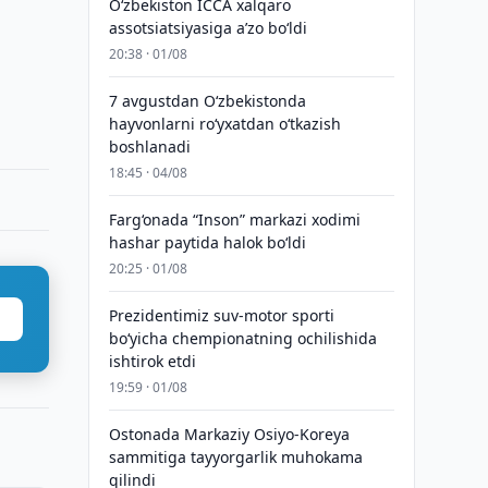
O‘zbekiston ICCA xalqaro
assotsiatsiyasiga aʼzo bo‘ldi
20:38 · 01/08
7 avgustdan O‘zbekistonda
hayvonlarni ro‘yxatdan o‘tkazish
boshlanadi
18:45 · 04/08
Farg‘onada “Inson” markazi xodimi
hashar paytida halok bo‘ldi
20:25 · 01/08
Prezidentimiz suv-motor sporti
bo‘yicha chempionatning ochilishida
ishtirok etdi
19:59 · 01/08
Ostonada Markaziy Osiyo-Koreya
sammitiga tayyorgarlik muhokama
qilindi