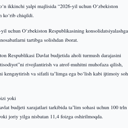
o‘n ikkinchi yalpi majlisida “2026-yil uchun O‘zbekiston
 ko‘rib chiqildi.
il uchun O‘zbekiston Respublikasining konsolidatsiyalashg
unosabatlarni tartibga solishdan iborat.
ton Respublikasi Davlat budjetida aholi turmush darajasini
qtisodiyot”ni rivojlantirish va atrof-muhitni muhofaza qilish,
i kengaytirish va sifatli taʼlimga ega bo‘lish kabi ijtimoiy so
izi yoki
vlat budjeti xarajatlari tarkibida taʼlim sohasi uchun 100 trl
yoki joriy yilga nisbatan 11,4 foizga oshirilmoqda.