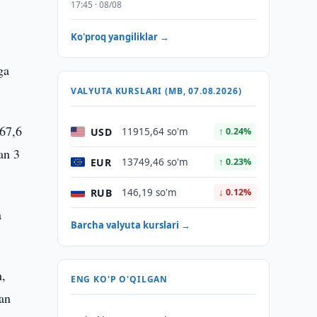
17:45 · 08/08
Ko'proq yangiliklar →
ga
VALYUTA KURSLARI (MB, 07.08.2026)
567,6
USD
11915,64 so'm
↑ 0.24%
an 3
EUR
13749,46 so'm
↑ 0.23%
RUB
146,19 so'm
↓ 0.12%
a
Barcha valyuta kurslari →
h,
ENG KO'P O'QILGAN
gan