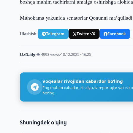
boshqa muhim tadbirlarni amalga oshirishga alohida e
Muhokama yakunida senatorlar Qonunni maʼqulladi
Ulashish:
Telegram
Twitter/X
Facebook
UzDaily
·
👁 4993 views
·
18.12.2025 · 16:25
Voqealar rivojidan xabardor bo‘ling
Eng muhim xabarlar, eksklyuziv reportajlar va tezko
boring.
Shuningdek o'qing