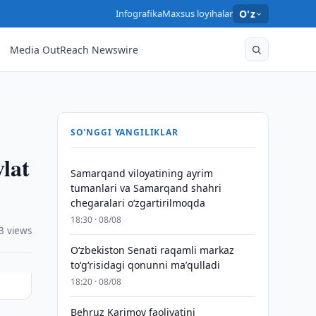
Infografika
Maxsus loyihalar
O'z
Media OutReach Newswire
SO'NGGI YANGILIKLAR
lat
Samarqand viloyatining ayrim
tumanlari va Samarqand shahri
chegaralari oʻzgartirilmoqda
18:30 · 08/08
3 views
Oʻzbekiston Senati raqamli markaz
toʻgʻrisidagi qonunni maʼqulladi
18:20 · 08/08
Behruz Karimov faoliyatini