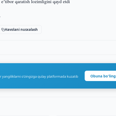
ʼtibor qaratish lozimligini qayd etdi
.
Havolani nusxalash
Obuna bo'ling
r yangiliklarni o‘zingizga qulay platformada kuzatib