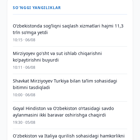
SO'NGGI YANGILIKLAR
O‘zbekistonda sog‘liqni saqlash xizmatlari hajmi 11,3
trln so‘mga yetdi
10:15 · 06/08
Mirziyoyev go'sht va sut ishlab chiqarishni
ko'paytirishni buyurdi
10:11 · 06/08
Shavkat Mirziyoyev Turkiya bilan taʼlim sohasidagi
bitimni tasdiqladi
10:00 · 06/08
Goyal Hindiston va Oʻzbekiston oʻrtasidagi savdo
aylanmasini ikki baravar oshirishga chaqirdi
19:30 · 05/08
O'zbekiston va Italiya qurilish sohasidagi hamkorlikni