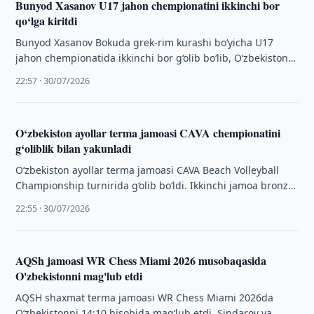
Bunyod Xasanov U17 jahon chempionatini ikkinchi bor
qo‘lga kiritdi
Bunyod Xasanov Bokuda grek-rim kurashi bo‘yicha U17
jahon chempionatida ikkinchi bor g‘olib bo‘lib, O‘zbekiston
tarixida rekord o‘rnatdi.
22:57 · 30/07/2026
O‘zbekiston ayollar terma jamoasi CAVA chempionatini
g‘oliblik bilan yakunladi
O‘zbekiston ayollar terma jamoasi CAVA Beach Volleyball
Championship turnirida g‘olib bo‘ldi. Ikkinchi jamoa bronza
medalini qo‘lga kiritdi.
22:55 · 30/07/2026
AQSh jamoasi WR Chess Miami 2026 musobaqasida
O'zbekistonni mag'lub etdi
AQSH shaxmat terma jamoasi WR Chess Miami 2026da
O‘zbekistonni 14:10 hisobida mag‘lub etdi. Sindarov va