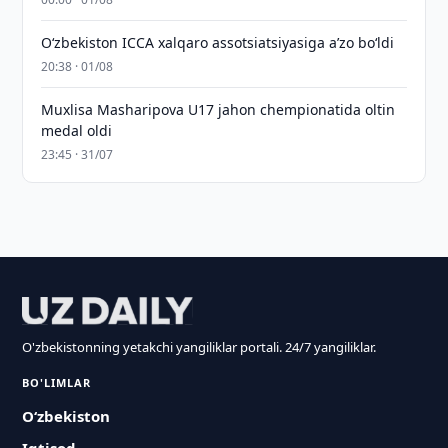
O‘zbekiston ICCA xalqaro assotsiatsiyasiga aʼzo bo‘ldi
20:38 · 01/08
Muxlisa Masharipova U17 jahon chempionatida oltin
medal oldi
23:45 · 31/07
O'zbekistonning yetakchi yangiliklar portali. 24/7 yangiliklar.
BO'LIMLAR
O‘zbekiston