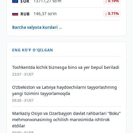
EUR
13717,27 so'm
↓ 0.19%
RUB
146,37 so'm
↓ 0.71%
Barcha valyuta kurslari →
ENG KO'P O'QILGAN
Toshkentda kichik biznesga bino va yer bepul beriladi
23:07 · 31/07
Oʻzbekiston va Latviya haydovchilarni tayyorlashning
yangi tizimini tayyorlamoqda
09:30 · 31/07
Markaziy Osiyo va Ozarbayjon davlat rahbarlari “Boku”
mehmonxonasining ochilish marosimida ishtirok
etdilar
00:00 · 01/08