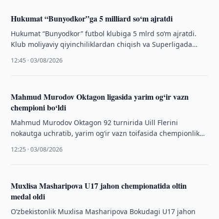
Hukumat “Bunyodkor”ga 5 milliard so‘m ajratdi
Hukumat “Bunyodkor” futbol klubiga 5 mlrd so‘m ajratdi.
Klub moliyaviy qiyinchiliklardan chiqish va Superligada
ishtirokni davom ettirishga tayyorlanmoqda.
12:45 · 03/08/2026
Mahmud Murodov Oktagon ligasida yarim og‘ir vazn
chempioni bo‘ldi
Mahmud Murodov Oktagon 92 turnirida Uill Flerini
nokautga uchratib, yarim og‘ir vazn toifasida chempionlik
kamarini qo‘lga kiritdi.
12:25 · 03/08/2026
Muxlisa Masharipova U17 jahon chempionatida oltin
medal oldi
O‘zbekistonlik Muxlisa Masharipova Bokudagi U17 jahon