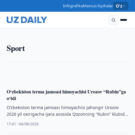
Infografika
Maxsus loyihalar
O'z
SPORT
Sport
“Neftchi” Fransiya Ligasi himoyachisini o‘z safiga
qo‘shib oldi
12:35 · 05/08/2026
O‘zbekiston terma jamoasi himoyachisi Urozov “Rubin”ga
o‘tdi
O‘zbekiston terma jamoasi himoyachisi Jahongir Urozov
2026 yil oxirigacha ijara asosida Qozonning “Rubin” klubida
faoliyat olib boradi.
17:41 · 04/08/2026