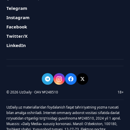
Telegram
Instagram
Facebook
Twitter/X
LinkedIn
© 2026 UzDaily · OAV №248510
18+
UzDaily.uz materiallaridan foydalanish faqat tahririyatning yozma ruxsati
bilan amalga oshiriladi. Internet-ommaviy axborot vositasi sifatida davlat
roʻyxatidan oʻtganligi toʻgʻrisidagi guvohnoma №248510, 2024 yil 1 aprel.
Muassis: «Daily Media» xususiy korxonasi. Manzil: Oʻzbekiston, 100180,
Toshkent shahri, Yunusobod tumani, 12-27-73. Elektron pochta: