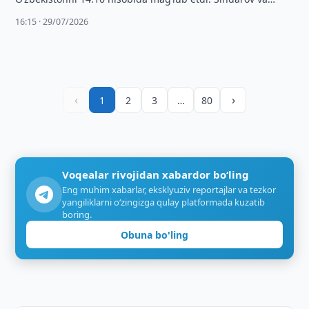
Abdusattorov bir qator g‘alabalarni qayd …
16:15 · 29/07/2026
‹
›
1
2
3
…
80
Voqealar rivojidan xabardor bo‘ling
Eng muhim xabarlar, eksklyuziv reportajlar va tezkor
yangiliklarni o‘zingizga qulay platformada kuzatib
boring.
Obuna bo'ling