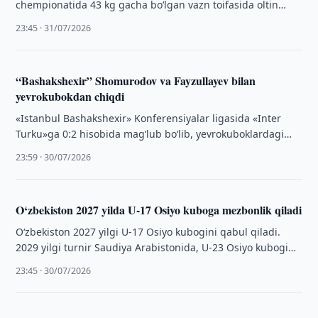
chempionatida 43 kg gacha bo‘lgan vazn toifasida oltin
medalni qo‘lga kiritdi.
23:45 · 31/07/2026
“Bashakshexir” Shomurodov va Fayzullayev bilan
yevrokubokdan chiqdi
«Istanbul Bashakshexir» Konferensiyalar ligasida «Inter
Turku»ga 0:2 hisobida mag‘lub bo‘lib, yevrokuboklardagi
ishtirokini yakunladi.
23:59 · 30/07/2026
O‘zbekiston 2027 yilda U-17 Osiyo kuboga mezbonlik qiladi
O‘zbekiston 2027 yilgi U-17 Osiyo kubogini qabul qiladi.
2029 yilgi turnir Saudiya Arabistonida, U-23 Osiyo kubogi
esa Yaponiyada o‘tadi.
23:45 · 30/07/2026