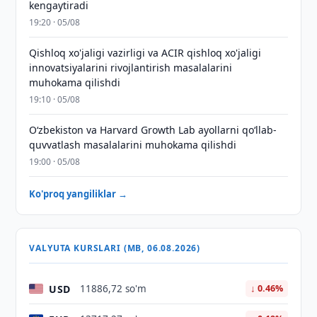
kengaytiradi
19:20 · 05/08
Qishloq xo'jaligi vazirligi va ACIR qishloq xo'jaligi
innovatsiyalarini rivojlantirish masalalarini
muhokama qilishdi
19:10 · 05/08
Oʻzbekiston va Harvard Growth Lab ayollarni qoʻllab-
quvvatlash masalalarini muhokama qilishdi
19:00 · 05/08
Ko'proq yangiliklar →
VALYUTA KURSLARI (MB, 06.08.2026)
USD
11886,72 so'm
↓ 0.46%