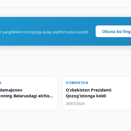
Obuna bo'ling
r yangiliklarni o‘zingizga qulay platformada kuzatib
N
O‘ZBEKISTON
 Mamajonov
Oʻzbekiston Prezidenti
nning Belarusdagi elchisi
Qozogʻistonga keldi
landi
29/07/2026