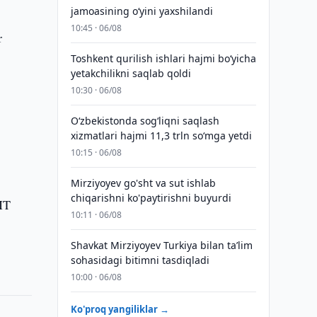
jamoasining o‘yini yaxshilandi
10:45 · 06/08
r
Toshkent qurilish ishlari hajmi bo‘yicha
yetakchilikni saqlab qoldi
10:30 · 06/08
O‘zbekistonda sog‘liqni saqlash
xizmatlari hajmi 11,3 trln so‘mga yetdi
10:15 · 06/08
Mirziyoyev go'sht va sut ishlab
chiqarishni ko'paytirishni buyurdi
MT
10:11 · 06/08
Shavkat Mirziyoyev Turkiya bilan taʼlim
sohasidagi bitimni tasdiqladi
10:00 · 06/08
Ko'proq yangiliklar →