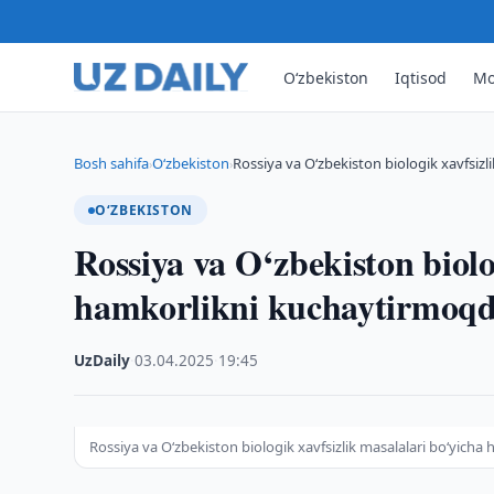
O‘zbekiston
Iqtisod
Mo
Bosh sahifa
O‘zbekiston
Rossiya va O‘zbekiston biologik xavfsizl
›
›
O‘ZBEKISTON
Rossiya va O‘zbekiston biolo
hamkorlikni kuchaytirmoq
UzDaily
·
03.04.2025
·
19:45
Rossiya va O‘zbekiston biologik xavfsizlik masalalari bo‘yich