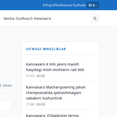
Infografika
Maxsus loyihalar
O'z
Media OutReach Newswire
SO'NGGI YANGILIKLAR
a
Kannavaro 4 mln yevro maosh
haqidagi mish-mishlarni rad etdi
11:15 · 06/08
2 views
Kannavaro Masharipovning Jahon
chempionatida qatnashmagani
sababini tushuntirdi
11:00 · 06/08
Kannavaro: O‘zbekiston terma