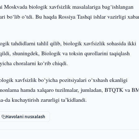
ni Moskvada biologik xavfsizlik masalalariga bag‘ishlangan
i bo‘lib o‘tdi. Bu haqda Rossiya Tashqi ishlar vazirligi xaba
k tahdidlarni tahlil qilib, biologik xavfsizlik sohasida ikki
ldi, shuningdek, Biologik va toksin qurollarini taqiqlash
cha choralarni ko‘rib chiqdi.
ogik xavfsizlik bo‘yicha pozitsiyalari o‘xshash ekanligi
i tomonlama hamda xalqaro tuzilmalar, jumladan, BTQTK va B
-da kuchaytirish zarurligi taʼkidlandi.
Havolani nusxalash