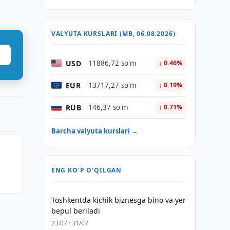
VALYUTA KURSLARI (MB, 06.08.2026)
USD
11886,72 so'm
↓ 0.46%
EUR
13717,27 so'm
↓ 0.19%
RUB
146,37 so'm
↓ 0.71%
Barcha valyuta kurslari →
ENG KO'P O'QILGAN
Toshkentda kichik biznesga bino va yer
bepul beriladi
23:07 · 31/07