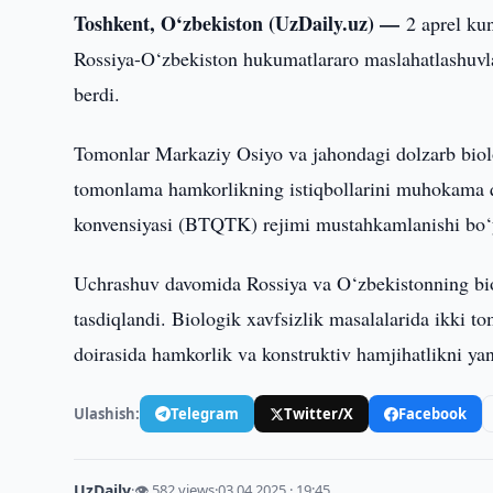
Toshkent, O‘zbekiston (UzDaily.uz) —
2 aprel ku
Rossiya-O‘zbekiston hukumatlararo maslahatlashuvlar
berdi.
Tomonlar Markaziy Osiyo va jahondagi dolzarb biologi
tomonlama hamkorlikning istiqbollarini muhokama qi
konvensiyasi (BTQTK) rejimi mustahkamlanishi bo‘yi
Uchrashuv davomida Rossiya va O‘zbekistonning biol
tasdiqlandi. Biologik xavfsizlik masalalarida ikk
doirasida hamkorlik va konstruktiv hamjihatlikni yana
Ulashish:
Telegram
Twitter/X
Facebook
UzDaily
·
👁 582 views
·
03.04.2025 · 19:45