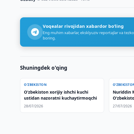
Voqealar rivojidan xabardor bo‘ling
Eng muhim xabarlar, eksklyuziv reportajlar va tezko
boring.
Shuningdek o'qing
O‘ZBEKISTON
O‘ZBEKISTO
Oʻzbekiston xorijiy ishchi kuchi
Nuriddin
ustidan nazoratni kuchaytirmoqchi
O‘zbekisto
etib tayin
28/07/2026
27/07/2026