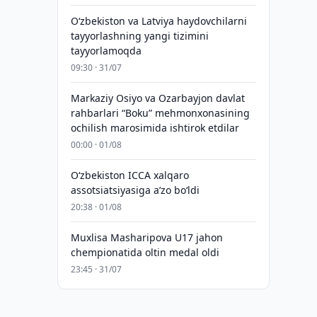
Oʻzbekiston va Latviya haydovchilarni
tayyorlashning yangi tizimini
tayyorlamoqda
09:30 · 31/07
Markaziy Osiyo va Ozarbayjon davlat
rahbarlari “Boku” mehmonxonasining
ochilish marosimida ishtirok etdilar
00:00 · 01/08
O‘zbekiston ICCA xalqaro
assotsiatsiyasiga aʼzo bo‘ldi
20:38 · 01/08
Muxlisa Masharipova U17 jahon
chempionatida oltin medal oldi
23:45 · 31/07