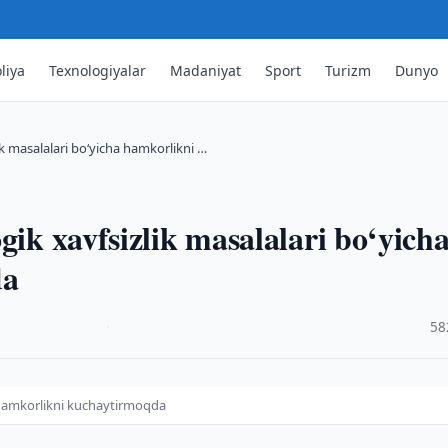
liya
Texnologiyalar
Madaniyat
Sport
Turizm
Dunyo
ik masalalari bo‘yicha hamkorlikni …
gik xavfsizlik masalalari bo‘yich
da
·
58
a hamkorlikni kuchaytirmoqda