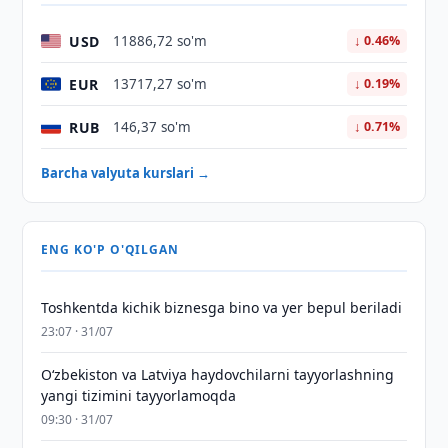
USD
11886,72 so'm
↓ 0.46%
EUR
13717,27 so'm
↓ 0.19%
RUB
146,37 so'm
↓ 0.71%
Barcha valyuta kurslari →
ENG KO'P O'QILGAN
Toshkentda kichik biznesga bino va yer bepul beriladi
23:07 · 31/07
Oʻzbekiston va Latviya haydovchilarni tayyorlashning
yangi tizimini tayyorlamoqda
09:30 · 31/07