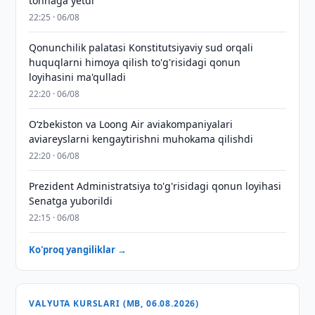
tonnaga yetdi
22:25 · 06/08
Qonunchilik palatasi Konstitutsiyaviy sud orqali
huquqlarni himoya qilish to'g'risidagi qonun
loyihasini ma'qulladi
22:20 · 06/08
Oʻzbekiston va Loong Air aviakompaniyalari
aviareyslarni kengaytirishni muhokama qilishdi
22:20 · 06/08
Prezident Administratsiya to'g'risidagi qonun loyihasi
Senatga yuborildi
22:15 · 06/08
Ko'proq yangiliklar →
VALYUTA KURSLARI (MB, 06.08.2026)