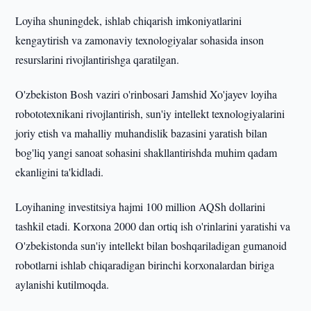
Loyiha shuningdek, ishlab chiqarish imkoniyatlarini
kengaytirish va zamonaviy texnologiyalar sohasida inson
resurslarini rivojlantirishga qaratilgan.
O'zbekiston Bosh vaziri o'rinbosari Jamshid Xo'jayev loyiha
robototexnikani rivojlantirish, sun'iy intellekt texnologiyalarini
joriy etish va mahalliy muhandislik bazasini yaratish bilan
bog'liq yangi sanoat sohasini shakllantirishda muhim qadam
ekanligini ta'kidladi.
Loyihaning investitsiya hajmi 100 million AQSh dollarini
tashkil etadi. Korxona 2000 dan ortiq ish o'rinlarini yaratishi va
O'zbekistonda sun'iy intellekt bilan boshqariladigan gumanoid
robotlarni ishlab chiqaradigan birinchi korxonalardan biriga
aylanishi kutilmoqda.