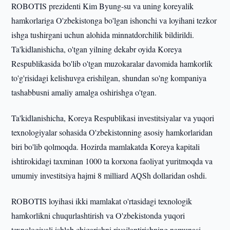
ROBOTIS prezidenti Kim Byung-su va uning koreyalik
hamkorlariga O'zbekistonga bo'lgan ishonchi va loyihani tezkor
ishga tushirgani uchun alohida minnatdorchilik bildirildi.
Ta'kidlanishicha, o'tgan yilning dekabr oyida Koreya
Respublikasida bo'lib o'tgan muzokaralar davomida hamkorlik
to'g'risidagi kelishuvga erishilgan, shundan so'ng kompaniya
tashabbusni amaliy amalga oshirishga o'tgan.
Ta'kidlanishicha, Koreya Respublikasi investitsiyalar va yuqori
texnologiyalar sohasida O'zbekistonning asosiy hamkorlaridan
biri bo'lib qolmoqda. Hozirda mamlakatda Koreya kapitali
ishtirokidagi taxminan 1000 ta korxona faoliyat yuritmoqda va
umumiy investitsiya hajmi 8 milliard AQSh dollaridan oshdi.
ROBOTIS loyihasi ikki mamlakat o'rtasidagi texnologik
hamkorlikni chuqurlashtirish va O'zbekistonda yuqori
texnologiyali ishlab chiqarishni rivojlantirishning namunasi