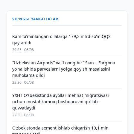
SO'NGGI YANGILIKLAR
Kam taʼminlangan oilalarga 179,2 mlrd so‘m QQS
qaytarildi
22:35 · 06/08
“Uzbekistan Airports” va “Loong Air” Sian – Farg‘ona
yo‘nalishida parvozlarni yo‘lga qo‘yish masalasini
muhokama qildi
22:30 · 06/08
YXHT O‘zbekistonda ayollar mehnat migratsiyasi
uchun mustahkamroq boshqaruvni qo‘llab-
quvvatlaydi
22:30 · 06/08
O‘zbekistonda sement ishlab chiqarish 10,1 mln