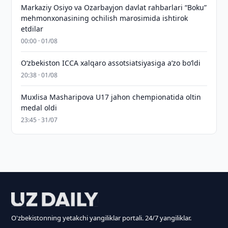
Markaziy Osiyo va Ozarbayjon davlat rahbarlari “Boku”
mehmonxonasining ochilish marosimida ishtirok
etdilar
00:00 · 01/08
O‘zbekiston ICCA xalqaro assotsiatsiyasiga aʼzo bo‘ldi
20:38 · 01/08
Muxlisa Masharipova U17 jahon chempionatida oltin
medal oldi
23:45 · 31/07
O'zbekistonning yetakchi yangiliklar portali. 24/7 yangiliklar.