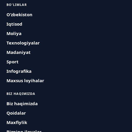
BO'LIMLAR
O‘zbekiston
Iqtisod
Moliya
Texnologiyalar
Madaniyat
Sport
Infografika
Maxsus loyihalar
BIZ HAQIMIZDA
Biz haqimizda
Qoidalar
Maxfiylik
Bizning ilovalar