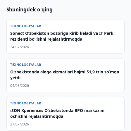
Shuningdek o'qing
TEXNOLOGIYALAR
Sonect Oʻzbekiston bozoriga kirib keladi va IT Park
rezidenti boʻlishni rejalashtirmoqda
24/07/2026
TEXNOLOGIYALAR
O‘zbekistonda aloqa xizmatlari hajmi 51,9 trln so‘mga
yetdi
04/08/2026
TEXNOLOGIYALAR
iSON Xperiences Oʻzbekistonda BPO markazini
ochishni rejalashtirmoqda
27/07/2026