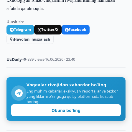
sifatida qaralmoqda.
Ulashish:
Telegram
Twitter/X
Facebook
Havolani nusxalash
UzDaily
·
👁 889 views
·
16.06.2026 · 23:40
Voqealar rivojidan xabardor bo‘ling
Eng muhim xabarlar, eksklyuziv reportajlar va tezkor
yangiliklarni o‘zingizga qulay platformada kuzatib
boring.
Obuna bo'ling