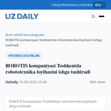
Infografika
Maxsus loyihalar
O'z
Bosh sahifa
Texnologiyalar
›
›
ROBOTIS kompaniyasi Toshkentda robototexnika loyihasini ishga
tushiradi
TEXNOLOGIYALAR
ROBOTIS kompaniyasi Toshkentda
robototexnika loyihasini ishga tushiradi
UzDaily
·
16.06.2026
·
23:40
·
889 views
ROBOTIS kompaniyasi Toshkentda robototexnika loyihasini
ishga tushiradi