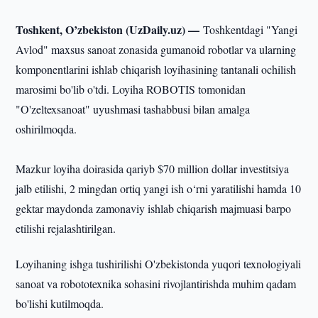
Toshkent, O’zbekiston (UzDaily.uz) —
Toshkentdagi "Yangi
Avlod" maxsus sanoat zonasida gumanoid robotlar va ularning
komponentlarini ishlab chiqarish loyihasining tantanali ochilish
marosimi bo'lib o'tdi. Loyiha ROBOTIS tomonidan
"O'zeltexsanoat" uyushmasi tashabbusi bilan amalga
oshirilmoqda.
Mazkur loyiha doirasida qariyb $70 million dollar investitsiya
jalb etilishi, 2 mingdan ortiq yangi ish o‘rni yaratilishi hamda 10
gektar maydonda zamonaviy ishlab chiqarish majmuasi barpo
etilishi rejalashtirilgan.
Loyihaning ishga tushirilishi O'zbekistonda yuqori texnologiyali
sanoat va robototexnika sohasini rivojlantirishda muhim qadam
bo'lishi kutilmoqda.