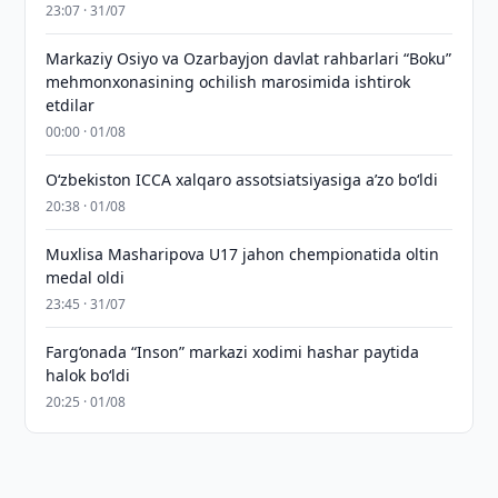
23:07 · 31/07
Markaziy Osiyo va Ozarbayjon davlat rahbarlari “Boku”
mehmonxonasining ochilish marosimida ishtirok
etdilar
00:00 · 01/08
O‘zbekiston ICCA xalqaro assotsiatsiyasiga aʼzo bo‘ldi
20:38 · 01/08
Muxlisa Masharipova U17 jahon chempionatida oltin
medal oldi
23:45 · 31/07
Farg‘onada “Inson” markazi xodimi hashar paytida
halok bo‘ldi
20:25 · 01/08