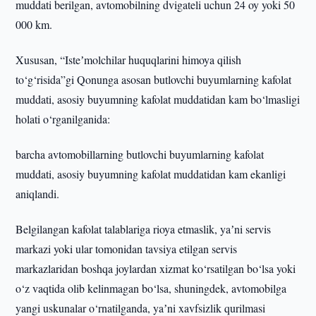
muddati berilgan, avtomobilning dvigateli uchun 24 oy yoki 50
000 km.
Xususan, “Isteʼmolchilar huquqlarini himoya qilish
to‘g‘risida”gi Qonunga asosan butlovchi buyumlarning kafolat
muddati, asosiy buyumning kafolat muddatidan kam bo‘lmasligi
holati o‘rganilganida:
barcha avtomobillarning butlovchi buyumlarning kafolat
muddati, asosiy buyumning kafolat muddatidan kam ekanligi
aniqlandi.
Belgilangan kafolat talablariga rioya etmaslik, yaʼni servis
markazi yoki ular tomonidan tavsiya etilgan servis
markazlaridan boshqa joylardan xizmat ko‘rsatilgan bo‘lsa yoki
o‘z vaqtida olib kelinmagan bo‘lsa, shuningdek, avtomobilga
yangi uskunalar o‘rnatilganda, yaʼni xavfsizlik qurilmasi