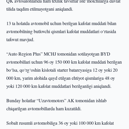
QK avtosalonlarida ham texnik tavsiflar isteʼmolchilarga davlat
tilida taqdim etilmayotgani aniqlandi.
13 ta holatda avtomobil uchun berilgan kafolat muddati bilan
avtomobilning butlovchi qismlari kafolat muddatlari o‘rtasida
tafovut mavjud.
“Auto Region Plus” MCHJ tomonidan sotilayotgan BYD
avtomobillari uchun 96 oy 150 000 km kafolat muddati berilgan
bo‘lsa, qo‘rg‘oshin kislotali starter batareyasiga 12 oy yoki 20
000 km, yarim alohida qayd etilgan ehtiyot qismlariga 48 oy
yoki 120 000 km kafolat muddatlari berilganligi aniqlandi.
Bunday holatlar “Uzavtomotors” AK tomonidan ishlab
chiqarilgan avtomobillarda ham kuzatildi.
Sobalt rusumli avtomobiliga 36 oy yoki 100 000 km kafolat