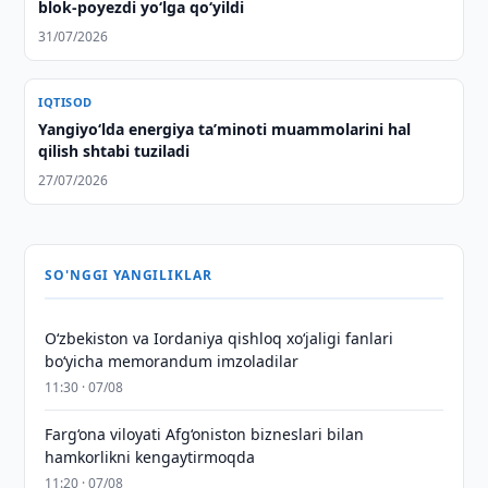
blok-poyezdi yo‘lga qo‘yildi
31/07/2026
IQTISOD
Yangiyo‘lda energiya taʼminoti muammolarini hal
qilish shtabi tuziladi
27/07/2026
SO'NGGI YANGILIKLAR
Oʻzbekiston va Iordaniya qishloq xoʻjaligi fanlari
boʻyicha memorandum imzoladilar
11:30 · 07/08
Farg‘ona viloyati Afg‘oniston bizneslari bilan
hamkorlikni kengaytirmoqda
11:20 · 07/08