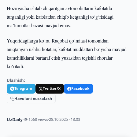
Hozirgacha ishlab chiqarilgan avtomobillarni kafolatda
turganligi yoki kafolatdan chiqib ketganligi to‘g‘risidagi
maʼlumotlar bazasi mavjud emas.
Yuqoridagilarga ko‘ra, Raqobat qo‘mitasi tomonidan
aniqlangan ushbu holatlar, kafolat muddatlari bo‘yicha mavjud
kamchiliklarni bartaraf etish yuzasidan tegishli choralar
ko‘riladi.
Ulashish:
Telegram
Twitter/X
Facebook
Havolani nusxalash
UzDaily
·
👁 1568 views
·
28.10.2025 · 13:03