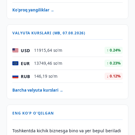
Ko'proq yangiliklar →
VALYUTA KURSLARI (MB, 07.08.2026)
USD
11915,64 so'm
↑ 0.24%
EUR
13749,46 so'm
↑ 0.23%
RUB
146,19 so'm
↓ 0.12%
Barcha valyuta kurslari →
ENG KO'P O'QILGAN
Toshkentda kichik biznesga bino va yer bepul beriladi