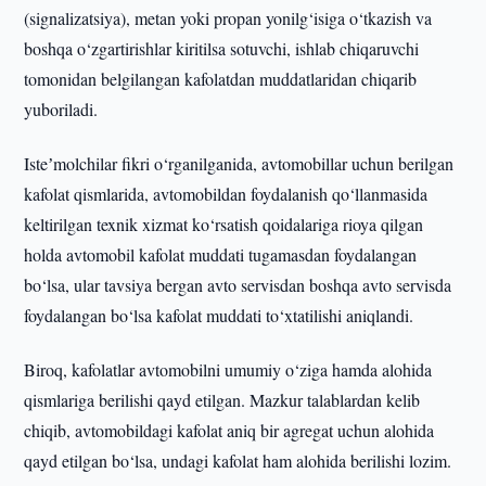
(signalizatsiya), metan yoki propan yonilg‘isiga o‘tkazish va
boshqa o‘zgartirishlar kiritilsa sotuvchi, ishlab chiqaruvchi
tomonidan belgilangan kafolatdan muddatlaridan chiqarib
yuboriladi.
Isteʼmolchilar fikri o‘rganilganida, avtomobillar uchun berilgan
kafolat qismlarida, avtomobildan foydalanish qo‘llanmasida
keltirilgan texnik xizmat ko‘rsatish qoidalariga rioya qilgan
holda avtomobil kafolat muddati tugamasdan foydalangan
bo‘lsa, ular tavsiya bergan avto servisdan boshqa avto servisda
foydalangan bo‘lsa kafolat muddati to‘xtatilishi aniqlandi.
Biroq, kafolatlar avtomobilni umumiy o‘ziga hamda alohida
qismlariga berilishi qayd etilgan. Mazkur talablardan kelib
chiqib, avtomobildagi kafolat aniq bir agregat uchun alohida
qayd etilgan bo‘lsa, undagi kafolat ham alohida berilishi lozim.