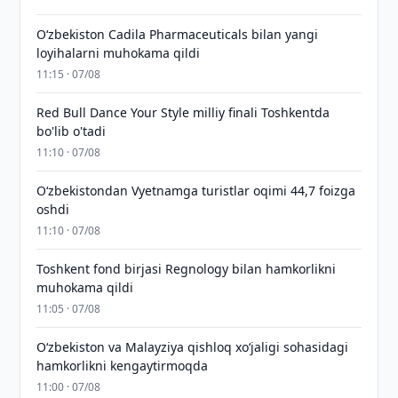
Oʻzbekiston Cadila Pharmaceuticals bilan yangi
loyihalarni muhokama qildi
11:15 · 07/08
Red Bull Dance Your Style milliy finali Toshkentda
bo'lib o'tadi
11:10 · 07/08
O‘zbekistondan Vyetnamga turistlar oqimi 44,7 foizga
oshdi
11:10 · 07/08
Toshkent fond birjasi Regnology bilan hamkorlikni
muhokama qildi
11:05 · 07/08
Oʻzbekiston va Malayziya qishloq xoʻjaligi sohasidagi
hamkorlikni kengaytirmoqda
11:00 · 07/08