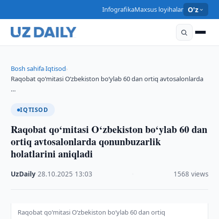
Infografika
Maxsus loyihalar
O'z
Bosh sahifa
Iqtisod
›
›
Raqobat qo‘mitasi O‘zbekiston bo‘ylab 60 dan ortiq avtosalonlarda
…
IQTISOD
Raqobat qo‘mitasi O‘zbekiston bo‘ylab 60 dan
ortiq avtosalonlarda qonunbuzarlik
holatlarini aniqladi
UzDaily
·
28.10.2025
·
13:03
·
1568 views
Raqobat qo‘mitasi O‘zbekiston bo‘ylab 60 dan ortiq