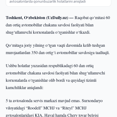
avtosalonlarda qonunbuzarlik holatlarini aniqladi
Toshkent, O‘zbekiston (UzDaily.uz) —
Raqobat qo‘mitasi 60
dan ortiq avtomobillar chakana savdosi faoliyati bilan
shug‘ullanuvchi korxonalarda o‘rganishlar o‘tkazdi.
Qo‘mitaga joriy yilning o‘tgan vaqti davomida kelib tushgan
murojaatlardan 350 dan ortig‘i avtomobillar savdosiga taalluqli.
Ushbu holatlar yuzasidan respublikadagi 60 dan ortiq
avtomobillar chakana savdosi faoliyati bilan shug‘ullanuvchi
korxonalarda o‘rganishlar olib bordi va quyidagi tizimli
kamchiliklar aniqlandi:
5 ta avtosalonda servis markazi mavjud emas. Surxondaryo
viloyatidagi “Roodell” MCHJ va “Riteyl” MCHJ
avtosalonlaridagi KIA, Haval hamda Chery tovar belgisi