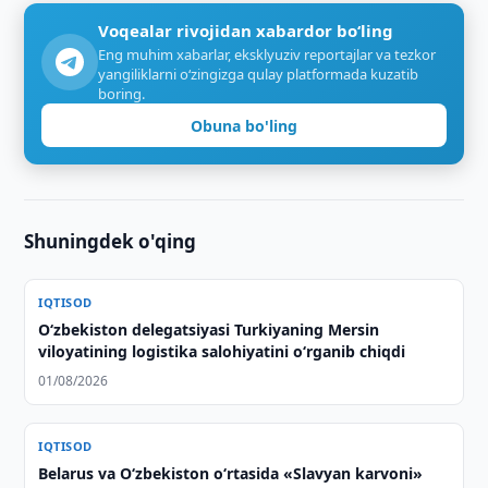
Voqealar rivojidan xabardor bo‘ling
Eng muhim xabarlar, eksklyuziv reportajlar va tezkor
yangiliklarni o‘zingizga qulay platformada kuzatib
boring.
Obuna bo'ling
Shuningdek o'qing
IQTISOD
Oʻzbekiston delegatsiyasi Turkiyaning Mersin
viloyatining logistika salohiyatini oʻrganib chiqdi
01/08/2026
IQTISOD
Belarus va O‘zbekiston o‘rtasida «Slavyan karvoni»