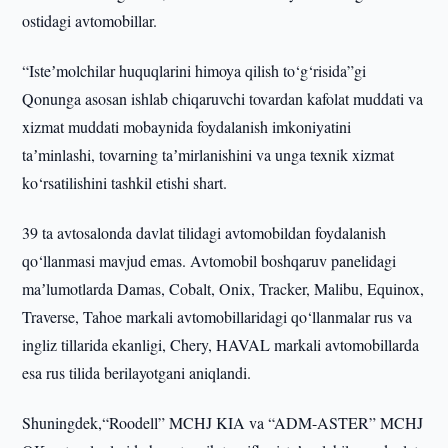
ostidagi avtomobillar.
“Isteʼmolchilar huquqlarini himoya qilish to‘g‘risida”gi
Qonunga asosan ishlab chiqaruvchi tovardan kafolat muddati va
xizmat muddati mobaynida foydalanish imkoniyatini
taʼminlashi, tovarning taʼmirlanishini va unga texnik xizmat
ko‘rsatilishini tashkil etishi shart.
39 ta avtosalonda davlat tilidagi avtomobildan foydalanish
qo‘llanmasi mavjud emas. Avtomobil boshqaruv panelidagi
maʼlumotlarda Damas, Cobalt, Onix, Tracker, Malibu, Equinox,
Traverse, Tahoe markali avtomobillaridagi qo‘llanmalar rus va
ingliz tillarida ekanligi, Chery, HAVAL markali avtomobillarda
esa rus tilida berilayotgani aniqlandi.
Shuningdek,“Roodell” MCHJ KIA va “ADM-ASTER” MCHJ