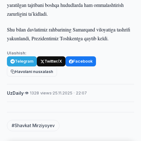
yaratilgan tajribani boshqa hududlarda ham ommalashtirish
zarurligini ta’kidladi.
Shu bilan davlatimiz rahbarining Samarqand viloyatiga tashrifi
yakunlandi, Prezidentimiz Toshkentga qaytib keldi.
Ulashish:
Telegram
Twitter/X
Facebook
Havolani nusxalash
UzDaily
·
👁 1328 views
·
25.11.2025 · 22:07
#Shavkat Mirziyoyev