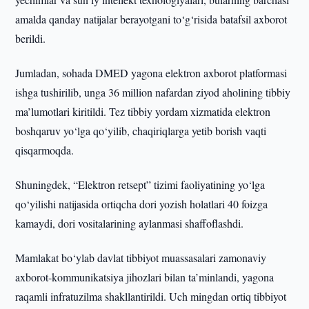
amalda qanday natijalar berayotgani to‘g‘risida batafsil axborot
berildi.
Jumladan, sohada DMED yagona elektron axborot platformasi
ishga tushirilib, unga 36 million nafardan ziyod aholining tibbiy
ma’lumotlari kiritildi. Tez tibbiy yordam xizmatida elektron
boshqaruv yo‘lga qo‘yilib, chaqiriqlarga yetib borish vaqti
qisqarmoqda.
Shuningdek, “Elektron retsept” tizimi faoliyatining yo‘lga
qo‘yilishi natijasida ortiqcha dori yozish holatlari 40 foizga
kamaydi, dori vositalarining aylanmasi shaffoflashdi.
Mamlakat bo‘ylab davlat tibbiyot muassasalari zamonaviy
axborot-kommunikatsiya jihozlari bilan ta’minlandi, yagona
raqamli infratuzilma shakllantirildi. Uch mingdan ortiq tibbiyot