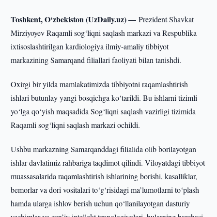
Toshkent, O‘zbekiston (UzDaily.uz) —
Prezident Shavkat
Mirziyoyev Raqamli sog‘liqni saqlash markazi va Respublika
ixtisoslashtirilgan kardiologiya ilmiy-amaliy tibbiyot
markazining Samarqand filiallari faoliyati bilan tanishdi.
Oxirgi bir yilda mamlakatimizda tibbiyotni raqamlashtirish
ishlari butunlay yangi bosqichga ko‘tarildi. Bu ishlarni tizimli
yo‘lga qo‘yish maqsadida Sog‘liqni saqlash vazirligi tizimida
Raqamli sog‘liqni saqlash markazi ochildi.
Ushbu markazning Samarqanddagi filialida olib borilayotgan
ishlar davlatimiz rahbariga taqdimot qilindi. Viloyatdagi tibbiyot
muassasalarida raqamlashtirish ishlarining borishi, kasalliklar,
bemorlar va dori vositalari to‘g‘risidagi ma’lumotlarni to‘plash
hamda ularga ishlov berish uchun qo‘llanilayotgan dasturiy
yechimlar va sun’iy intellekt texnologiyalari, bularning barchasi