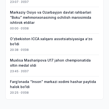
23:07 · 31/07
Markaziy Osiyo va Ozarbayjon davlat rahbarlari
“Boku” mehmonxonasining ochilish marosimida
ishtirok etdilar
00:00 · 01/08
O‘zbekiston ICCA xalqaro assotsiatsiyasiga aʼzo
bo‘ldi
20:38 · 01/08
Muxlisa Masharipova U17 jahon chempionatida
oltin medal oldi
23:45 · 31/07
Farg‘onada “Inson” markazi xodimi hashar paytida
halok bo‘ldi
20:25 · 01/08