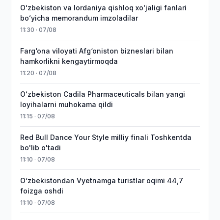
Oʻzbekiston va Iordaniya qishloq xoʻjaligi fanlari
boʻyicha memorandum imzoladilar
11:30 · 07/08
Farg‘ona viloyati Afg‘oniston bizneslari bilan
hamkorlikni kengaytirmoqda
11:20 · 07/08
Oʻzbekiston Cadila Pharmaceuticals bilan yangi
loyihalarni muhokama qildi
11:15 · 07/08
Red Bull Dance Your Style milliy finali Toshkentda
bo'lib o'tadi
11:10 · 07/08
O‘zbekistondan Vyetnamga turistlar oqimi 44,7
foizga oshdi
11:10 · 07/08