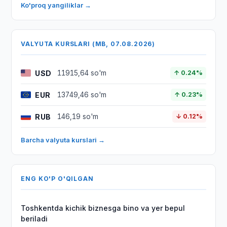
Ko'proq yangiliklar →
VALYUTA KURSLARI (MB, 07.08.2026)
USD
11915,64 so'm
↑ 0.24%
EUR
13749,46 so'm
↑ 0.23%
RUB
146,19 so'm
↓ 0.12%
Barcha valyuta kurslari →
ENG KO'P O'QILGAN
Toshkentda kichik biznesga bino va yer bepul
beriladi