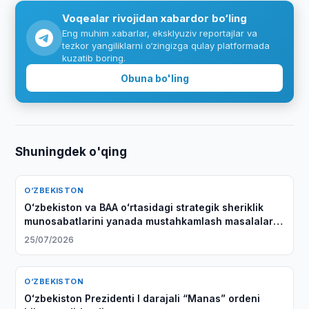
Voqealar rivojidan xabardor bo‘ling
Eng muhim xabarlar, eksklyuziv reportajlar va
tezkor yangiliklarni o‘zingizga qulay platformada
kuzatib boring.
Obuna bo'ling
Shuningdek o'qing
O‘ZBEKISTON
Oʻzbekiston va BAA oʻrtasidagi strategik sheriklik
munosabatlarini yanada mustahkamlash masalalari
muhokama qilindi
25/07/2026
O‘ZBEKISTON
Oʻzbekiston Prezidenti I darajali “Manas” ordeni