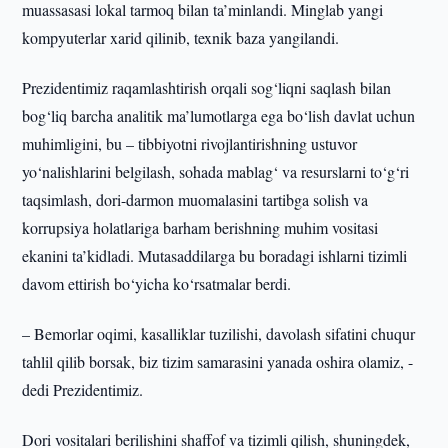
muassasasi lokal tarmoq bilan ta’minlandi. Minglab yangi
kompyuterlar xarid qilinib, texnik baza yangilandi.
Prezidentimiz raqamlashtirish orqali sog‘liqni saqlash bilan
bog‘liq barcha analitik ma’lumotlarga ega bo‘lish davlat uchun
muhimligini, bu – tibbiyotni rivojlantirishning ustuvor
yo‘nalishlarini belgilash, sohada mablag‘ va resurslarni to‘g‘ri
taqsimlash, dori-darmon muomalasini tartibga solish va
korrupsiya holatlariga barham berishning muhim vositasi
ekanini ta’kidladi. Mutasaddilarga bu boradagi ishlarni tizimli
davom ettirish bo‘yicha ko‘rsatmalar berdi.
– Bemorlar oqimi, kasalliklar tuzilishi, davolash sifatini chuqur
tahlil qilib borsak, biz tizim samarasini yanada oshira olamiz, -
dedi Prezidentimiz.
Dori vositalari berilishini shaffof va tizimli qilish, shuningdek,