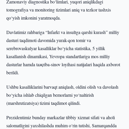
Zamonaviy diagnostika bo‘limlari, yuqori aniqlikdagi
tomografiya va monitoring tizimlari aniq va tezkor tashxis
qo‘yish imkonini yaratmoqda.
Davlatimiz rahbariga “Infarkt va insultga qarshi kurash” milliy
dasturi taqdimoti davomida yurak-qon tomir va
serebrovaskulyar kasalliklar bo‘yicha statistika, 5 yillik
kasallanish dinamikasi, Yevropa standartlariga mos milliy
dasturlar hamda taҗriba-sinov loyihasi natijalari haqida axborot
berildi.
Ushbu kasalliklarini barvaqt aniqlash, oldini olish va davolash
bo‘yicha ishlab chiqilgan bemorlarni yo‘naltirish
(marshrutizatsiya) tizimi taqdimot qilindi.
Prezidentimiz bunday markazlar tibbiy xizmat sifati va aholi
salomatligini yaxshilashda muhim o‘rin tutishi, Samarqandda