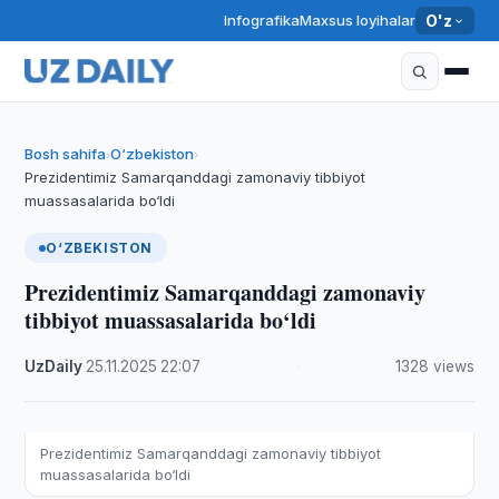
Infografika
Maxsus loyihalar
O'z
Bosh sahifa
O‘zbekiston
›
›
Prezidentimiz Samarqanddagi zamonaviy tibbiyot
muassasalarida bo‘ldi
O‘ZBEKISTON
Prezidentimiz Samarqanddagi zamonaviy
tibbiyot muassasalarida bo‘ldi
UzDaily
·
25.11.2025
·
22:07
·
1328 views
Prezidentimiz Samarqanddagi zamonaviy tibbiyot
muassasalarida bo‘ldi