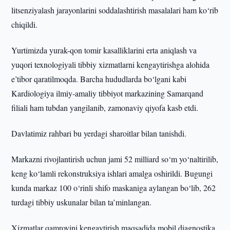
litsenziyalash jarayonlarini soddalashtirish masalalari ham ko‘rib
chiqildi.
Yurtimizda yurak-qon tomir kasalliklarini erta aniqlash va
yuqori texnologiyali tibbiy xizmatlarni kengaytirishga alohida
e’tibor qaratilmoqda. Barcha hududlarda bo‘lgani kabi
Kardiologiya ilmiy-amaliy tibbiyot markazining Samarqand
filiali ham tubdan yangilanib, zamonaviy qiyofa kasb etdi.
Davlatimiz rahbari bu yerdagi sharoitlar bilan tanishdi.
Markazni rivojlantirish uchun jami 52 milliard so‘m yo‘naltirilib,
keng ko‘lamli rekonstruksiya ishlari amalga oshirildi. Bugungi
kunda markaz 100 o‘rinli shifo maskaniga aylangan bo‘lib, 262
turdagi tibbiy uskunalar bilan ta’minlangan.
Xizmatlar qamrovini kengaytirish maqsadida mobil diagnostika