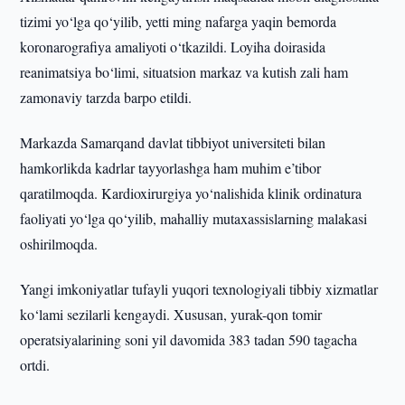
tizimi yo‘lga qo‘yilib, yetti ming nafarga yaqin bemorda
koronarografiya amaliyoti o‘tkazildi. Loyiha doirasida
reanimatsiya bo‘limi, situatsion markaz va kutish zali ham
zamonaviy tarzda barpo etildi.
Markazda Samarqand davlat tibbiyot universiteti bilan
hamkorlikda kadrlar tayyorlashga ham muhim e’tibor
qaratilmoqda. Kardioxirurgiya yo‘nalishida klinik ordinatura
faoliyati yo‘lga qo‘yilib, mahalliy mutaxassislarning malakasi
oshirilmoqda.
Yangi imkoniyatlar tufayli yuqori texnologiyali tibbiy xizmatlar
ko‘lami sezilarli kengaydi. Xususan, yurak-qon tomir
operatsiyalarining soni yil davomida 383 tadan 590 tagacha
ortdi.