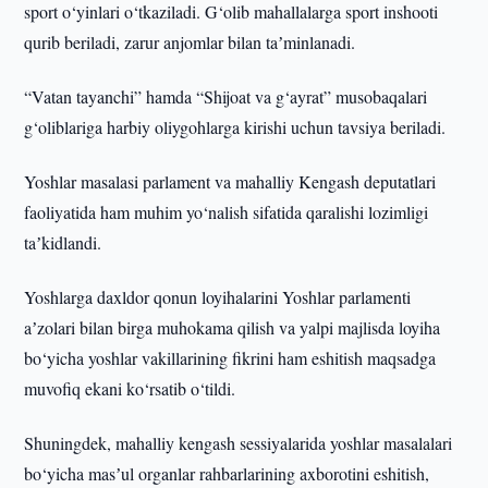
sport o‘yinlari o‘tkaziladi. G‘olib mahallalarga sport inshooti
qurib beriladi, zarur anjomlar bilan taʼminlanadi.
“Vatan tayanchi” hamda “Shijoat va g‘ayrat” musobaqalari
g‘oliblariga harbiy oliygohlarga kirishi uchun tavsiya beriladi.
Yoshlar masalasi parlament va mahalliy Kengash deputatlari
faoliyatida ham muhim yo‘nalish sifatida qaralishi lozimligi
taʼkidlandi.
Yoshlarga daxldor qonun loyihalarini Yoshlar parlamenti
aʼzolari bilan birga muhokama qilish va yalpi majlisda loyiha
bo‘yicha yoshlar vakillarining fikrini ham eshitish maqsadga
muvofiq ekani ko‘rsatib o‘tildi.
Shuningdek, mahalliy kengash sessiyalarida yoshlar masalalari
bo‘yicha masʼul organlar rahbarlarining axborotini eshitish,