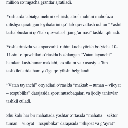
million so‘mgacha grantlar ajratiladi.
Yoshlarda tabiatga mehrni oshirish, atrof-muhitni muhofaza
qilishga qaratilgan loyihalarini qo‘llab-quvvatlash uchun “Yashil
tashabbuslarni qo‘llab-quvvatlash jamg‘armasi” tashkil qilinadi.
Yoshlarimizda vatanparvarlik ruhini kuchaytirish bo‘yicha 10-
11-sinf o‘quvchilari o‘rtasida boshlangan “Vatan tayanchi”
harakati kasb-hunar maktabi, texnikum va xususiy taʼlim
tashkilotlarida ham yo‘lga qo‘yilishi belgilandi.
“Vatan tayanchi” otryadlari o‘rtasida “maktab – tuman – viloyat
– respublika” darajasida sport musobaqalari va ijodiy tanlovlar
tashkil etiladi.
Shu kabi har bir mahallada yoshlar o‘rtasida “mahalla – sektor –
tuman – viloyat – respublika” darajasida “Shijoat va g‘ayrat”