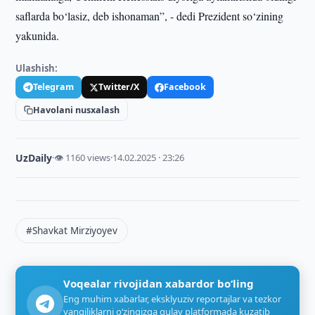
saflarda bo‘lasiz, deb ishonaman”, - dedi Prezident so‘zining
yakunida.
Ulashish:
Telegram
Twitter/X
Facebook
Havolani nusxalash
UzDaily
·
👁 1160 views
·
14.02.2025 · 23:26
#Shavkat Mirziyoyev
Voqealar rivojidan xabardor bo‘ling
Eng muhim xabarlar, eksklyuziv reportajlar va tezkor
yangiliklarni o‘zingizga qulay platformada kuzatib