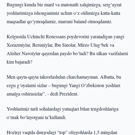
Bugungi kunda biz mard va matonatli xalqimizga, serg‘ayrat
yoshlarimizga ishonganimiz uchun o‘z oldimizga katta-katta
maqsadlar qo‘ymoqdamiz, marrani baland olmoqdamiz.
Kelgusida Uchinchi Renessans poydevorini yaratadigan yangi
Xorazmiylar, Beruniylar, Ibn Sinolar, Mirzo Ulug‘bek va
Alisher Navoiylar qayerdan paydo bo‘ladi? Bu ulkan vazifalarni
kim bajaradi?
Men qayta-qayta takrorlashdan charchamayman. Albatta, bu
ezgu g‘oyalarni sizlar – bugungi Yangi O‘zbekiston yoshlari
amalga oshirasizlar”, - dedi Prezident.
Yoshlarimiz turli sohalardagi yutuqlari bilan tengdoshlariga
o‘rnak bo‘layotgani taʼkidlandi.
Hozirgi vaqtda dunyodagi “top” oliygohlarda 1,5 mingdan