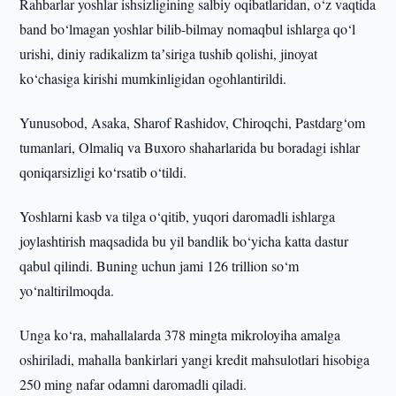
Rahbarlar yoshlar ishsizligining salbiy oqibatlaridan, o‘z vaqtida
band bo‘lmagan yoshlar bilib-bilmay nomaqbul ishlarga qo‘l
urishi, diniy radikalizm taʼsiriga tushib qolishi, jinoyat
ko‘chasiga kirishi mumkinligidan ogohlantirildi.
Yunusobod, Asaka, Sharof Rashidov, Chiroqchi, Pastdarg‘om
tumanlari, Olmaliq va Buxoro shaharlarida bu boradagi ishlar
qoniqarsizligi ko‘rsatib o‘tildi.
Yoshlarni kasb va tilga o‘qitib, yuqori daromadli ishlarga
joylashtirish maqsadida bu yil bandlik bo‘yicha katta dastur
qabul qilindi. Buning uchun jami 126 trillion so‘m
yo‘naltirilmoqda.
Unga ko‘ra, mahallalarda 378 mingta mikroloyiha amalga
oshiriladi, mahalla bankirlari yangi kredit mahsulotlari hisobiga
250 ming nafar odamni daromadli qiladi.