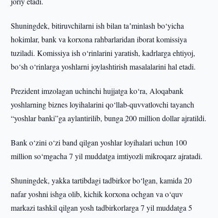
joriy etadi.
Shuningdek, bitiruvchilarni ish bilan taʼminlash bo‘yicha
hokimlar, bank va korxona rahbarlaridan iborat komissiya
tuziladi. Komissiya ish o‘rinlarini yaratish, kadrlarga ehtiyoj,
bo‘sh o‘rinlarga yoshlarni joylashtirish masalalarini hal etadi.
Prezident imzolagan uchinchi hujjatga ko‘ra, Aloqabank
yoshlarning biznes loyihalarini qo‘llab-quvvatlovchi tayanch
“yoshlar banki”ga aylantirilib, bunga 200 million dollar ajratildi.
Bank o‘zini o‘zi band qilgan yoshlar loyihalari uchun 100
million so‘mgacha 7 yil muddatga imtiyozli mikroqarz ajratadi.
Shuningdek, yakka tartibdagi tadbirkor bo‘lgan, kamida 20
nafar yoshni ishga olib, kichik korxona ochgan va o‘quv
markazi tashkil qilgan yosh tadbirkorlarga 7 yil muddatga 5