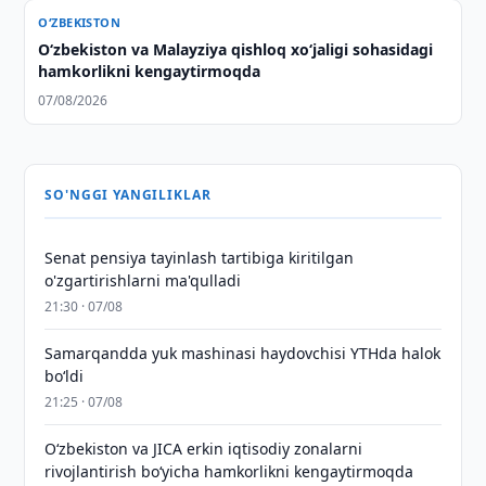
O‘ZBEKISTON
Oʻzbekiston va Malayziya qishloq xoʻjaligi sohasidagi
hamkorlikni kengaytirmoqda
07/08/2026
SO'NGGI YANGILIKLAR
Senat pensiya tayinlash tartibiga kiritilgan
o'zgartirishlarni ma'qulladi
21:30 · 07/08
Samarqandda yuk mashinasi haydovchisi YTHda halok
bo‘ldi
21:25 · 07/08
Oʻzbekiston va JICA erkin iqtisodiy zonalarni
rivojlantirish boʻyicha hamkorlikni kengaytirmoqda