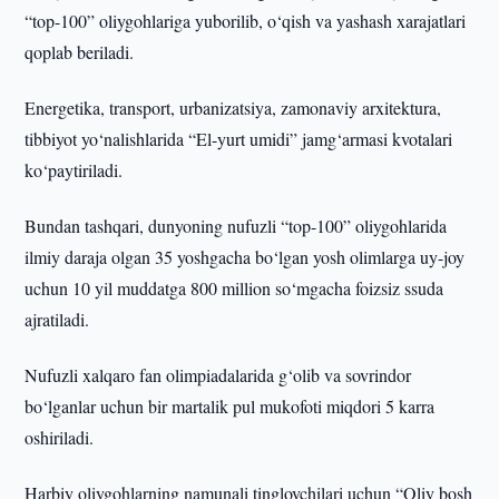
“top-100” oliygohlariga yuborilib, o‘qish va yashash xarajatlari
qoplab beriladi.
Energetika, transport, urbanizatsiya, zamonaviy arxitektura,
tibbiyot yo‘nalishlarida “El-yurt umidi” jamg‘armasi kvotalari
ko‘paytiriladi.
Bundan tashqari, dunyoning nufuzli “top-100” oliygohlarida
ilmiy daraja olgan 35 yoshgacha bo‘lgan yosh olimlarga uy-joy
uchun 10 yil muddatga 800 million so‘mgacha foizsiz ssuda
ajratiladi.
Nufuzli xalqaro fan olimpiadalarida g‘olib va sovrindor
bo‘lganlar uchun bir martalik pul mukofoti miqdori 5 karra
oshiriladi.
Harbiy oliygohlarning namunali tinglovchilari uchun “Oliy bosh