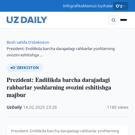
Infografika
Maxsus loyihalar
O'z
Bosh sahifa
O‘zbekiston
›
›
Prezident: Endilikda barcha darajadagi rahbarlar yoshlarning
ovozini eshitishga …
O‘ZBEKISTON
Prezident: Endilikda barcha darajadagi
rahbarlar yoshlarning ovozini eshitishga
majbur
UzDaily
·
14.02.2025
·
23:26
·
1160 views
Prezident: Endilikda barcha darajadagi rahbarlar yoshlarning