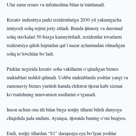
Ular zarur resurs va infratuzilma bilan taʼminlanadi.
Kreativ industriya parki rezidentlariga 2030 yil yakunigacha
imtiyozli soliq rejimi joriy etiladi. Bunda ijtimoiy va daromad
soliq stavkalari 50 foizga kamaytiriladi, rezidentlar tovarlarni
realizatsiya qilish hajmidan qatʼi nazar aylanmadan olinadigan
soliq to‘lovchilar bo‘ladi.
Parklar negizida kreativ soha vakillarini o‘qitadigan biznes
maktablari tashkil qilinadi. Ushbu maktablarda yoshlar yangi va
zamonaviy biznes yuritish hamda elektron tijorat kabi xizmat
ko‘rsatishning innovatsion usullarini o‘rganadi.
Inson uchun ona tili bilan birga xorijiy tillarni bilish dunyoga
chiqishda juda muhim. Ayniqsa, tijoratda buning o‘rni beqiyos.
Endi, xorijiy tillardan “S1” darajasiga ega bo‘lgan yoshlar