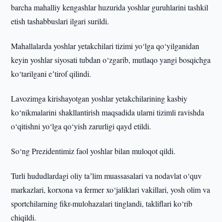
barcha mahalliy kengashlar huzurida yoshlar guruhlarini tashkil
etish tashabbuslari ilgari surildi.
Mahallalarda yoshlar yetakchilari tizimi yo‘lga qo‘yilganidan
keyin yoshlar siyosati tubdan o‘zgarib, mutlaqo yangi bosqichga
ko‘tarilgani eʼtirof qilindi.
Lavozimga kirishayotgan yoshlar yetakchilarining kasbiy
ko‘nikmalarini shakllantirish maqsadida ularni tizimli ravishda
o‘qitishni yo‘lga qo‘yish zarurligi qayd etildi.
So‘ng Prezidentimiz faol yoshlar bilan muloqot qildi.
Turli hududlardagi oliy taʼlim muassasalari va nodavlat o‘quv
markazlari, korxona va fermer xo‘jaliklari vakillari, yosh olim va
sportchilarning fikr-mulohazalari tinglandi, takliflari ko‘rib
chiqildi.