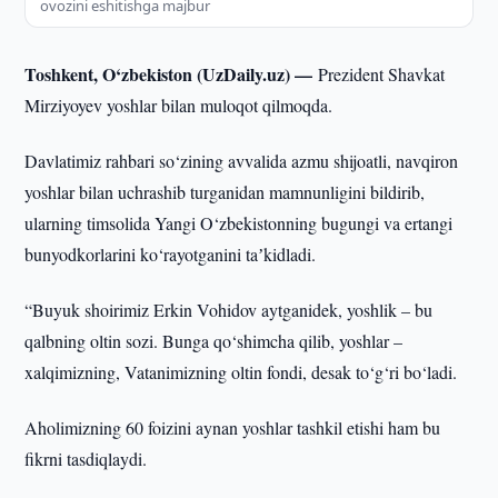
ovozini eshitishga majbur
Toshkent, O‘zbekiston (UzDaily.uz) —
Prezident Shavkat
Mirziyoyev yoshlar bilan muloqot qilmoqda.
Davlatimiz rahbari so‘zining avvalida azmu shijoatli, navqiron
yoshlar bilan uchrashib turganidan mamnunligini bildirib,
ularning timsolida Yangi O‘zbekistonning bugungi va ertangi
bunyodkorlarini ko‘rayotganini taʼkidladi.
“Buyuk shoirimiz Erkin Vohidov aytganidek, yoshlik – bu
qalbning oltin sozi. Bunga qo‘shimcha qilib, yoshlar –
xalqimizning, Vatanimizning oltin fondi, desak to‘g‘ri bo‘ladi.
Aholimizning 60 foizini aynan yoshlar tashkil etishi ham bu
fikrni tasdiqlaydi.