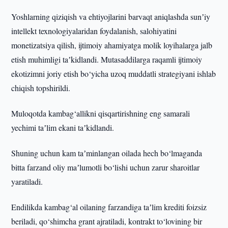
Yoshlarning qiziqish va ehtiyojlarini barvaqt aniqlashda sunʼiy
intellekt texnologiyalaridan foydalanish, salohiyatini
monetizatsiya qilish, ijtimoiy ahamiyatga molik loyihalarga jalb
etish muhimligi taʼkidlandi. Mutasaddilarga raqamli ijtimoiy
ekotizimni joriy etish bo‘yicha uzoq muddatli strategiyani ishlab
chiqish topshirildi.
Muloqotda kambag‘allikni qisqartirishning eng samarali
yechimi taʼlim ekani taʼkidlandi.
Shuning uchun kam taʼminlangan oilada hech bo‘lmaganda
bitta farzand oliy maʼlumotli bo‘lishi uchun zarur sharoitlar
yaratiladi.
Endilikda kambag‘al oilaning farzandiga taʼlim krediti foizsiz
beriladi, qo‘shimcha grant ajratiladi, kontrakt to‘lovining bir