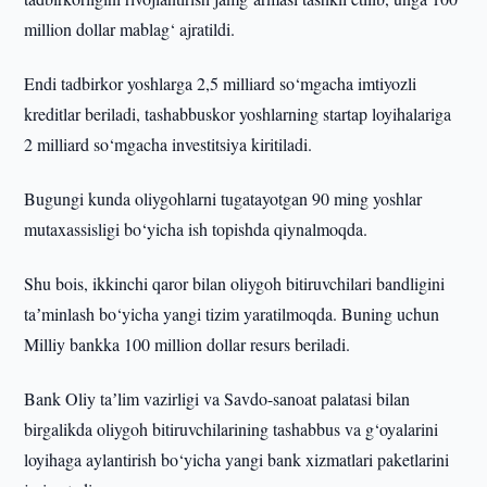
million dollar mablag‘ ajratildi.
Endi tadbirkor yoshlarga 2,5 milliard so‘mgacha imtiyozli
kreditlar beriladi, tashabbuskor yoshlarning startap loyihalariga
2 milliard so‘mgacha investitsiya kiritiladi.
Bugungi kunda oliygohlarni tugatayotgan 90 ming yoshlar
mutaxassisligi bo‘yicha ish topishda qiynalmoqda.
Shu bois, ikkinchi qaror bilan oliygoh bitiruvchilari bandligini
taʼminlash bo‘yicha yangi tizim yaratilmoqda. Buning uchun
Milliy bankka 100 million dollar resurs beriladi.
Bank Oliy taʼlim vazirligi va Savdo-sanoat palatasi bilan
birgalikda oliygoh bitiruvchilarining tashabbus va g‘oyalarini
loyihaga aylantirish bo‘yicha yangi bank xizmatlari paketlarini