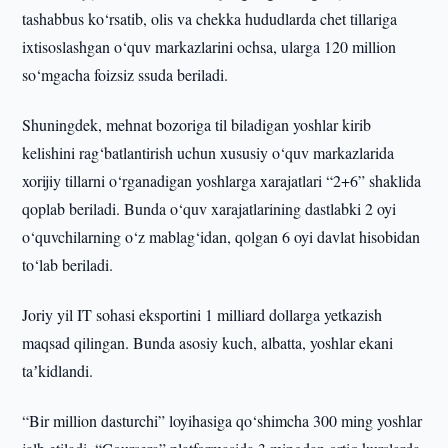
tashabbus ko‘rsatib, olis va chekka hududlarda chet tillariga
ixtisoslashgan o‘quv markazlarini ochsa, ularga 120 million
so‘mgacha foizsiz ssuda beriladi.
Shuningdek, mehnat bozoriga til biladigan yoshlar kirib
kelishini rag‘batlantirish uchun xususiy o‘quv markazlarida
xorijiy tillarni o‘rganadigan yoshlarga xarajatlari “2+6” shaklida
qoplab beriladi. Bunda o‘quv xarajatlarining dastlabki 2 oyi
o‘quvchilarning o‘z mablag‘idan, qolgan 6 oyi davlat hisobidan
to‘lab beriladi.
Joriy yil IT sohasi eksportini 1 milliard dollarga yetkazish
maqsad qilingan. Bunda asosiy kuch, albatta, yoshlar ekani
taʼkidlandi.
“Bir million dasturchi” loyihasiga qo‘shimcha 300 ming yoshlar