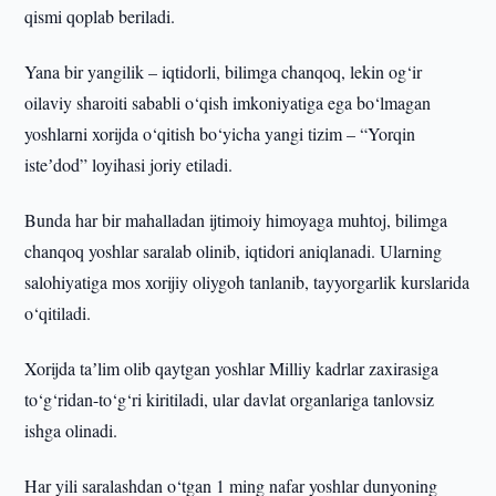
qismi qoplab beriladi.
Yana bir yangilik – iqtidorli, bilimga chanqoq, lekin og‘ir
oilaviy sharoiti sababli o‘qish imkoniyatiga ega bo‘lmagan
yoshlarni xorijda o‘qitish bo‘yicha yangi tizim – “Yorqin
isteʼdod” loyihasi joriy etiladi.
Bunda har bir mahalladan ijtimoiy himoyaga muhtoj, bilimga
chanqoq yoshlar saralab olinib, iqtidori aniqlanadi. Ularning
salohiyatiga mos xorijiy oliygoh tanlanib, tayyorgarlik kurslarida
o‘qitiladi.
Xorijda taʼlim olib qaytgan yoshlar Milliy kadrlar zaxirasiga
to‘g‘ridan-to‘g‘ri kiritiladi, ular davlat organlariga tanlovsiz
ishga olinadi.
Har yili saralashdan o‘tgan 1 ming nafar yoshlar dunyoning