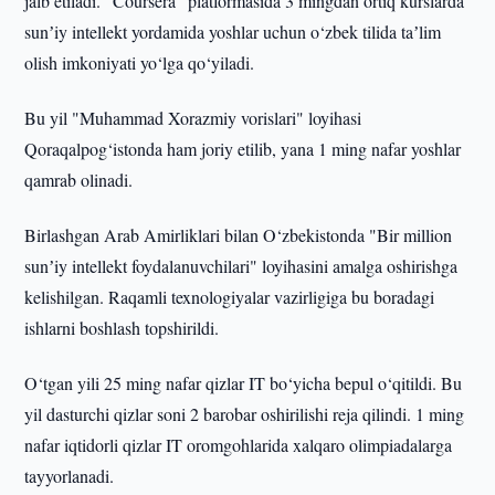
jalb etiladi. “Coursera” platformasida 3 mingdan ortiq kurslarda
sunʼiy intellekt yordamida yoshlar uchun o‘zbek tilida taʼlim
olish imkoniyati yo‘lga qo‘yiladi.
Bu yil "Muhammad Xorazmiy vorislari" loyihasi
Qoraqalpog‘istonda ham joriy etilib, yana 1 ming nafar yoshlar
qamrab olinadi.
Birlashgan Arab Amirliklari bilan O‘zbekistonda "Bir million
sunʼiy intellekt foydalanuvchilari" loyihasini amalga oshirishga
kelishilgan. Raqamli texnologiyalar vazirligiga bu boradagi
ishlarni boshlash topshirildi.
O‘tgan yili 25 ming nafar qizlar IT bo‘yicha bepul o‘qitildi. Bu
yil dasturchi qizlar soni 2 barobar oshirilishi reja qilindi. 1 ming
nafar iqtidorli qizlar IT oromgohlarida xalqaro olimpiadalarga
tayyorlanadi.