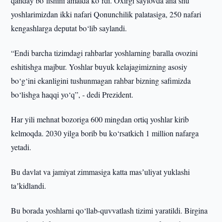
qanday bo‘lishini amalda ko‘rdi. Oxirgi saylovda ana shu
yoshlarimizdan ikki nafari Qonunchilik palatasiga, 250 nafari
kengashlarga deputat bo‘lib saylandi.
“Endi barcha tizimdagi rahbarlar yoshlarning baralla ovozini
eshitishga majbur. Yoshlar buyuk kelajagimizning asosiy
bo‘g‘ini ekanligini tushunmagan rahbar bizning safimizda
bo‘lishga haqqi yo‘q”, - dedi Prezident.
Har yili mehnat bozoriga 600 mingdan ortiq yoshlar kirib
kelmoqda. 2030 yilga borib bu ko‘rsatkich 1 million nafarga
yetadi.
Bu davlat va jamiyat zimmasiga katta masʼuliyat yuklashi
taʼkidlandi.
Bu borada yoshlarni qo‘llab-quvvatlash tizimi yaratildi. Birgina