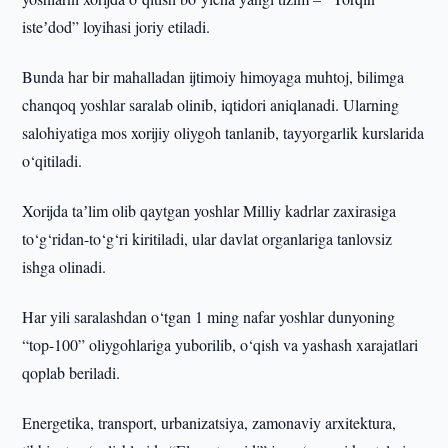
isteʼdod” loyihasi joriy etiladi.
Bunda har bir mahalladan ijtimoiy himoyaga muhtoj, bilimga
chanqoq yoshlar saralab olinib, iqtidori aniqlanadi. Ularning
salohiyatiga mos xorijiy oliygoh tanlanib, tayyorgarlik kurslarida
o‘qitiladi.
Xorijda taʼlim olib qaytgan yoshlar Milliy kadrlar zaxirasiga
to‘g‘ridan-to‘g‘ri kiritiladi, ular davlat organlariga tanlovsiz
ishga olinadi.
Har yili saralashdan o‘tgan 1 ming nafar yoshlar dunyoning
“top-100” oliygohlariga yuborilib, o‘qish va yashash xarajatlari
qoplab beriladi.
Energetika, transport, urbanizatsiya, zamonaviy arxitektura,