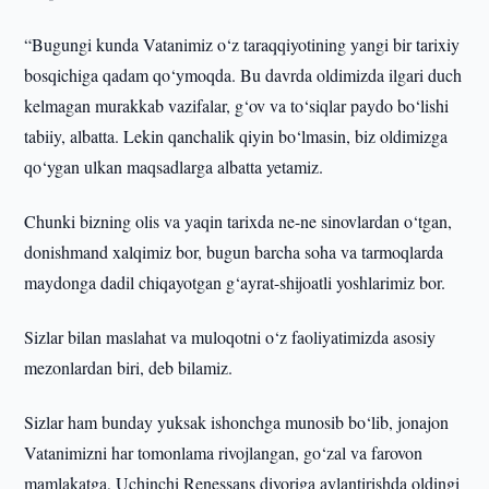
“Bugungi kunda Vatanimiz o‘z taraqqiyotining yangi bir tarixiy
bosqichiga qadam qo‘ymoqda. Bu davrda oldimizda ilgari duch
kelmagan murakkab vazifalar, g‘ov va to‘siqlar paydo bo‘lishi
tabiiy, albatta. Lekin qanchalik qiyin bo‘lmasin, biz oldimizga
qo‘ygan ulkan maqsadlarga albatta yetamiz.
Chunki bizning olis va yaqin tarixda ne-ne sinovlardan o‘tgan,
donishmand xalqimiz bor, bugun barcha soha va tarmoqlarda
maydonga dadil chiqayotgan g‘ayrat-shijoatli yoshlarimiz bor.
Sizlar bilan maslahat va muloqotni o‘z faoliyatimizda asosiy
mezonlardan biri, deb bilamiz.
Sizlar ham bunday yuksak ishonchga munosib bo‘lib, jonajon
Vatanimizni har tomonlama rivojlangan, go‘zal va farovon
mamlakatga, Uchinchi Renessans diyoriga aylantirishda oldingi