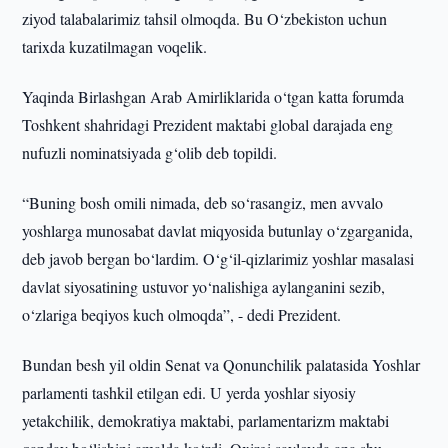
ziyod talabalarimiz tahsil olmoqda. Bu O‘zbekiston uchun
tarixda kuzatilmagan voqelik.
Yaqinda Birlashgan Arab Amirliklarida o‘tgan katta forumda
Toshkent shahridagi Prezident maktabi global darajada eng
nufuzli nominatsiyada g‘olib deb topildi.
“Buning bosh omili nimada, deb so‘rasangiz, men avvalo
yoshlarga munosabat davlat miqyosida butunlay o‘zgarganida,
deb javob bergan bo‘lardim. O‘g‘il-qizlarimiz yoshlar masalasi
davlat siyosatining ustuvor yo‘nalishiga aylanganini sezib,
o‘zlariga beqiyos kuch olmoqda”, - dedi Prezident.
Bundan besh yil oldin Senat va Qonunchilik palatasida Yoshlar
parlamenti tashkil etilgan edi. U yerda yoshlar siyosiy
yetakchilik, demokratiya maktabi, parlamentarizm maktabi