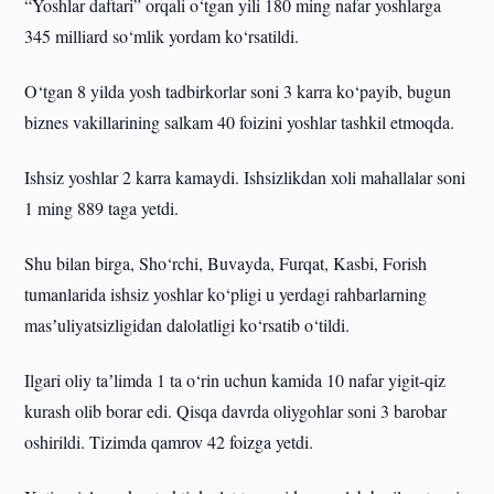
“Yoshlar daftari” orqali o‘tgan yili 180 ming nafar yoshlarga
345 milliard so‘mlik yordam ko‘rsatildi.
O‘tgan 8 yilda yosh tadbirkorlar soni 3 karra ko‘payib, bugun
biznes vakillarining salkam 40 foizini yoshlar tashkil etmoqda.
Ishsiz yoshlar 2 karra kamaydi. Ishsizlikdan xoli mahallalar soni
1 ming 889 taga yetdi.
Shu bilan birga, Sho‘rchi, Buvayda, Furqat, Kasbi, Forish
tumanlarida ishsiz yoshlar ko‘pligi u yerdagi rahbarlarning
masʼuliyatsizligidan dalolatligi ko‘rsatib o‘tildi.
Ilgari oliy taʼlimda 1 ta o‘rin uchun kamida 10 nafar yigit-qiz
kurash olib borar edi. Qisqa davrda oliygohlar soni 3 barobar
oshirildi. Tizimda qamrov 42 foizga yetdi.