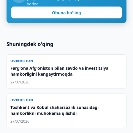
boring.
Obuna bo'ling
Shuningdek o'qing
O‘ZBEKISTON
Fargʻona Afgʻoniston bilan savdo va investitsiya
hamkorligini kengaytirmoqda
27/07/2026
O‘ZBEKISTON
Toshkent va Kobul shaharsozlik sohasidagi
hamkorlikni muhokama qilishdi
27/07/2026