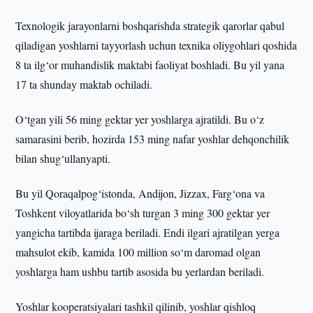
Texnologik jarayonlarni boshqarishda strategik qarorlar qabul
qiladigan yoshlarni tayyorlash uchun texnika oliygohlari qoshida
8 ta ilg‘or muhandislik maktabi faoliyat boshladi. Bu yil yana
17 ta shunday maktab ochiladi.
O‘tgan yili 56 ming gektar yer yoshlarga ajratildi. Bu o‘z
samarasini berib, hozirda 153 ming nafar yoshlar dehqonchilik
bilan shug‘ullanyapti.
Bu yil Qoraqalpog‘istonda, Andijon, Jizzax, Farg‘ona va
Toshkent viloyatlarida bo‘sh turgan 3 ming 300 gektar yer
yangicha tartibda ijaraga beriladi. Endi ilgari ajratilgan yerga
mahsulot ekib, kamida 100 million so‘m daromad olgan
yoshlarga ham ushbu tartib asosida bu yerlardan beriladi.
Yoshlar kooperatsiyalari tashkil qilinib, yoshlar qishloq