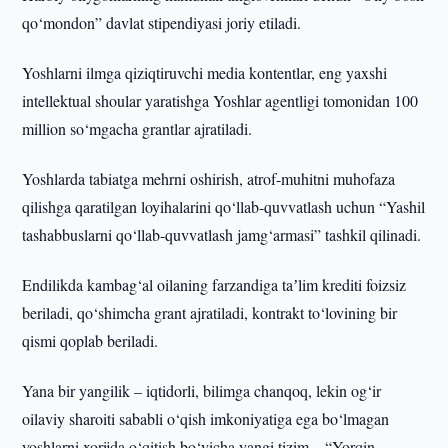
qo‘mondon” davlat stipendiyasi joriy etiladi.
Yoshlarni ilmga qiziqtiruvchi media kontentlar, eng yaxshi
intellektual shoular yaratishga Yoshlar agentligi tomonidan 100
million so‘mgacha grantlar ajratiladi.
Yoshlarda tabiatga mehrni oshirish, atrof-muhitni muhofaza
qilishga qaratilgan loyihalarini qo‘llab-quvvatlash uchun “Yashil
tashabbuslarni qo‘llab-quvvatlash jamg‘armasi” tashkil qilinadi.
Endilikda kambag‘al oilaning farzandiga taʼlim krediti foizsiz
beriladi, qo‘shimcha grant ajratiladi, kontrakt to‘lovining bir
qismi qoplab beriladi.
Yana bir yangilik – iqtidorli, bilimga chanqoq, lekin og‘ir
oilaviy sharoiti sababli o‘qish imkoniyatiga ega bo‘lmagan
yoshlarni xorijda o‘qitish bo‘yicha yangi tizim – “Yorqin