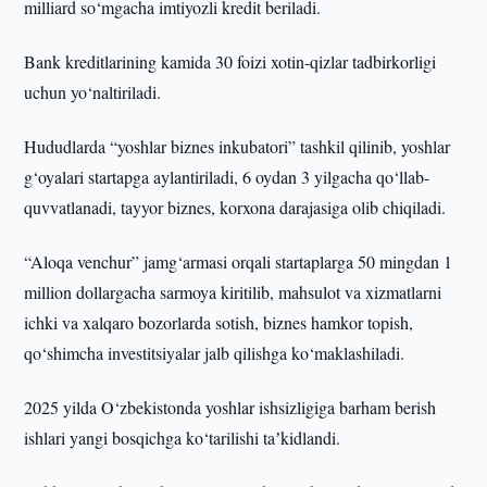
milliard so‘mgacha imtiyozli kredit beriladi.
Bank kreditlarining kamida 30 foizi xotin-qizlar tadbirkorligi
uchun yo‘naltiriladi.
Hududlarda “yoshlar biznes inkubatori” tashkil qilinib, yoshlar
g‘oyalari startapga aylantiriladi, 6 oydan 3 yilgacha qo‘llab-
quvvatlanadi, tayyor biznes, korxona darajasiga olib chiqiladi.
“Aloqa venchur” jamg‘armasi orqali startaplarga 50 mingdan 1
million dollargacha sarmoya kiritilib, mahsulot va xizmatlarni
ichki va xalqaro bozorlarda sotish, biznes hamkor topish,
qo‘shimcha investitsiyalar jalb qilishga ko‘maklashiladi.
2025 yilda O‘zbekistonda yoshlar ishsizligiga barham berish
ishlari yangi bosqichga ko‘tarilishi taʼkidlandi.