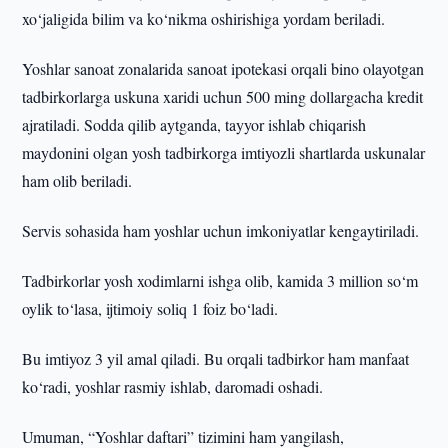
xo‘jaligida bilim va ko‘nikma oshirishiga yordam beriladi.
Yoshlar sanoat zonalarida sanoat ipotekasi orqali bino olayotgan
tadbirkorlarga uskuna xaridi uchun 500 ming dollargacha kredit
ajratiladi. Sodda qilib aytganda, tayyor ishlab chiqarish
maydonini olgan yosh tadbirkorga imtiyozli shartlarda uskunalar
ham olib beriladi.
Servis sohasida ham yoshlar uchun imkoniyatlar kengaytiriladi.
Tadbirkorlar yosh xodimlarni ishga olib, kamida 3 million so‘m
oylik to‘lasa, ijtimoiy soliq 1 foiz bo‘ladi.
Bu imtiyoz 3 yil amal qiladi. Bu orqali tadbirkor ham manfaat
ko‘radi, yoshlar rasmiy ishlab, daromadi oshadi.
Umuman, “Yoshlar daftari” tizimini ham yangilash,