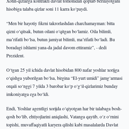
Xotin-qizlarga kontrakti davlat tomonidan qoplab berilayotgani
hisobiga talaba qizlar soni 11 karra ko‘paydi.
“Men bir hayotiy fikrni takrorlashdan charchamayman: bitta
qizni o‘qitsak, butun oilani o‘qitgan bo‘lamiz. Oila bilimli,
maʼrifatli bo‘lsa, butun jamiyat bilimli, maʼrifatli bo‘ladi. Bu
boradagi ishlarni yana-da jadal davom ettiramiz”, - dedi
Prezident.
O‘tgan 25 yil ichida davlat hisobidan 800 nafar yoshlar xorijga
o‘qishga yuborilgan bo‘lsa, birgina “El-yurt umidi” jamg‘armasi
orqali so‘nggi 7 yilda 3 barobar ko‘p o‘g‘il-qizlarimiz bunday
imkoniyatga ega bo‘ldi.
Endi, Yoshlar agentligi xorijda o‘qiyotgan har bir talabaga bosh-
qosh bo‘lib, ehtiyojlarini aniqlashi, Vatanga qaytib, o‘z o‘rnini
topishi, muvaffaqiyatli karyera qilishi kabi masalalarda Davlat