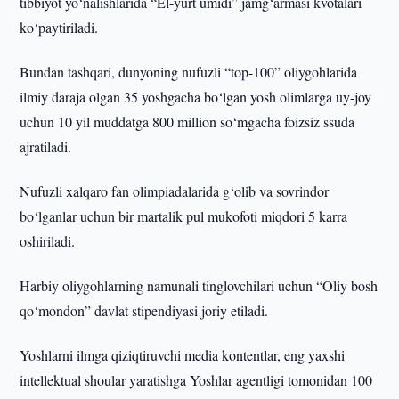
tibbiyot yo‘nalishlarida “El-yurt umidi” jamg‘armasi kvotalari
ko‘paytiriladi.
Bundan tashqari, dunyoning nufuzli “top-100” oliygohlarida
ilmiy daraja olgan 35 yoshgacha bo‘lgan yosh olimlarga uy-joy
uchun 10 yil muddatga 800 million so‘mgacha foizsiz ssuda
ajratiladi.
Nufuzli xalqaro fan olimpiadalarida g‘olib va sovrindor
bo‘lganlar uchun bir martalik pul mukofoti miqdori 5 karra
oshiriladi.
Harbiy oliygohlarning namunali tinglovchilari uchun “Oliy bosh
qo‘mondon” davlat stipendiyasi joriy etiladi.
Yoshlarni ilmga qiziqtiruvchi media kontentlar, eng yaxshi
intellektual shoular yaratishga Yoshlar agentligi tomonidan 100