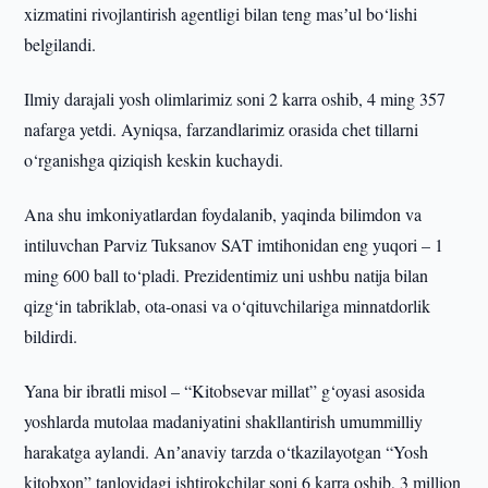
xizmatini rivojlantirish agentligi bilan teng masʼul bo‘lishi
belgilandi.
Ilmiy darajali yosh olimlarimiz soni 2 karra oshib, 4 ming 357
nafarga yetdi. Ayniqsa, farzandlarimiz orasida chet tillarni
o‘rganishga qiziqish keskin kuchaydi.
Ana shu imkoniyatlardan foydalanib, yaqinda bilimdon va
intiluvchan Parviz Tuksanov SAT imtihonidan eng yuqori – 1
ming 600 ball to‘pladi. Prezidentimiz uni ushbu natija bilan
qizg‘in tabriklab, ota-onasi va o‘qituvchilariga minnatdorlik
bildirdi.
Yana bir ibratli misol – “Kitobsevar millat” g‘oyasi asosida
yoshlarda mutolaa madaniyatini shakllantirish umummilliy
harakatga aylandi. Anʼanaviy tarzda o‘tkazilayotgan “Yosh
kitobxon” tanlovidagi ishtirokchilar soni 6 karra oshib, 3 million