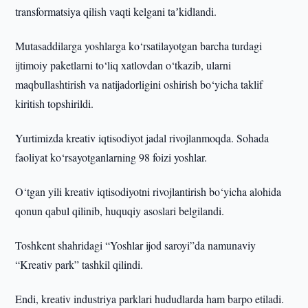
transformatsiya qilish vaqti kelgani taʼkidlandi.
Mutasaddilarga yoshlarga ko‘rsatilayotgan barcha turdagi
ijtimoiy paketlarni to‘liq xatlovdan o‘tkazib, ularni
maqbullashtirish va natijadorligini oshirish bo‘yicha taklif
kiritish topshirildi.
Yurtimizda kreativ iqtisodiyot jadal rivojlanmoqda. Sohada
faoliyat ko‘rsayotganlarning 98 foizi yoshlar.
O‘tgan yili kreativ iqtisodiyotni rivojlantirish bo‘yicha alohida
qonun qabul qilinib, huquqiy asoslari belgilandi.
Toshkent shahridagi “Yoshlar ijod saroyi”da namunaviy
“Kreativ park” tashkil qilindi.
Endi, kreativ industriya parklari hududlarda ham barpo etiladi.