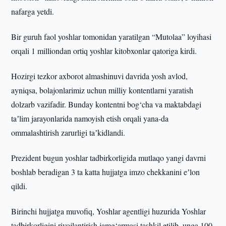
nafarga yetdi.
Bir guruh faol yoshlar tomonidan yaratilgan “Mutolaa” loyihasi
orqali 1 milliondan ortiq yoshlar kitobxonlar qatoriga kirdi.
Hozirgi tezkor axborot almashinuvi davrida yosh avlod,
ayniqsa, bolajonlarimiz uchun milliy kontentlarni yaratish
dolzarb vazifadir. Bunday kontentni bog‘cha va maktabdagi
taʼlim jarayonlarida namoyish etish orqali yana-da
ommalashtirish zarurligi taʼkidlandi.
Prezident bugun yoshlar tadbirkorligida mutlaqo yangi davrni
boshlab beradigan 3 ta katta hujjatga imzo chekkanini eʼlon
qildi.
Birinchi hujjatga muvofiq, Yoshlar agentligi huzurida Yoshlar
tadbirkorligini rivojlantirish jamg‘armasi tashkil etilib, unga 100