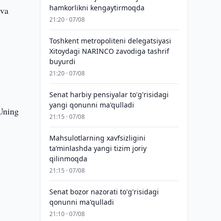
hamkorlikni kengaytirmoqda
 va
21:20 · 07/08
Toshkent metropoliteni delegatsiyasi
Xitoydagi NARINCO zavodiga tashrif
buyurdi
21:20 · 07/08
Senat harbiy pensiyalar to'g'risidagi
yangi qonunni ma'qulladi
Uning
21:15 · 07/08
Mahsulotlarning xavfsizligini
taʼminlashda yangi tizim joriy
qilinmoqda
21:15 · 07/08
Senat bozor nazorati to'g'risidagi
qonunni ma'qulladi
21:10 · 07/08