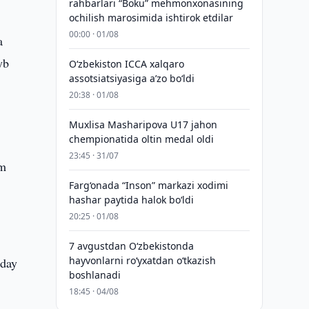
rahbarlari “Boku” mehmonxonasining
ochilish marosimida ishtirok etdilar
00:00 · 01/08
a
yb
O‘zbekiston ICCA xalqaro
assotsiatsiyasiga aʼzo bo‘ldi
20:38 · 01/08
Muxlisa Masharipova U17 jahon
chempionatida oltin medal oldi
23:45 · 31/07
zm
Farg‘onada “Inson” markazi xodimi
hashar paytida halok bo‘ldi
20:25 · 01/08
7 avgustdan O‘zbekistonda
hayvonlarni ro‘yxatdan o‘tkazish
nday
boshlanadi
18:45 · 04/08