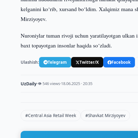
kelganini ko‘rib, xursand bo‘ldim. Xalqimiz mana s
Mirziyoyev.
Nuroniylar tuman rivoji uchun yaratilayotgan ulkan i
baxt topayotgan insonlar haqida so‘zladi.
Ulashish:
Telegram
Twitter/X
Facebook
UzDaily
·
👁 546 views
·
18.06.2025 · 20:35
#Central Asia Retail Week
#Shavkat Mirziyoyev