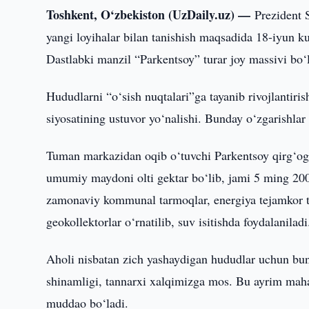
Toshkent, O‘zbekiston (UzDaily.uz) —
Prezident 
yangi loyihalar bilan tanishish maqsadida 18-iyun k
Dastlabki manzil “Parkentsoy” turar joy massivi bo‘l
Hududlarni “o‘sish nuqtalari”ga tayanib rivojlantiris
siyosatining ustuvor yo‘nalishi. Bunday o‘zgarishl
Tuman markazidan oqib o‘tuvchi Parkentsoy qirg‘og
umumiy maydoni olti gektar bo‘lib, jami 5 ming 200 
zamonaviy kommunal tarmoqlar, energiya tejamkor te
geokollektorlar o‘rnatilib, suv isitishda foydalaniladi
Aholi nisbatan zich yashaydigan hududlar uchun bu
shinamligi, tannarxi xalqimizga mos. Bu ayrim mahall
muddao bo‘ladi.