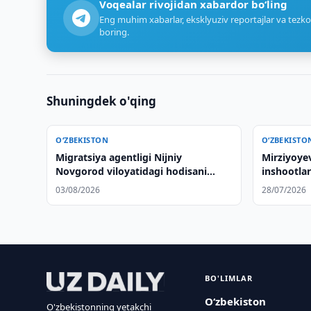
Voqealar rivojidan xabardor bo‘ling
Eng muhim xabarlar, eksklyuziv reportajlar va tezko
boring.
Shuningdek o'qing
O‘ZBEKISTON
O‘ZBEKISTO
Migratsiya agentligi Nijniy
Mirziyoye
Novgorod viloyatidagi hodisani
inshootlar
nazoratga oldi
kechirdi
03/08/2026
28/07/2026
BO'LIMLAR
O‘zbekiston
O'zbekistonning yetakchi