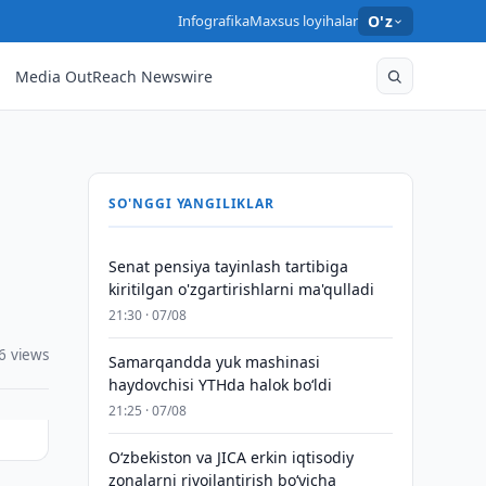
Infografika
Maxsus loyihalar
O'z
Media OutReach Newswire
SO'NGGI YANGILIKLAR
Senat pensiya tayinlash tartibiga
kiritilgan o'zgartirishlarni ma'qulladi
21:30 · 07/08
6 views
Samarqandda yuk mashinasi
haydovchisi YTHda halok bo‘ldi
21:25 · 07/08
Oʻzbekiston va JICA erkin iqtisodiy
zonalarni rivojlantirish boʻyicha