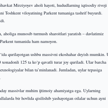
Shavkat Mirziyoyev aholi hayoti, hududlarning iqtisodiy rivoji
uni Toshkent viloyatining Parkent tumaniga tashrif buyurdi.
di.
h, aholiga munosib turmush sharoitlari yaratish – davlatimiz
ar Parkent tumanida ham namoyon.
‘ida qurilayotgan ushbu massivni ekoshahar deyish mumkin. 
xonadonli 125 ta ko‘p qavatli turar joy quriladi. Ular barcha
xnologiyalar bilan ta’minlanadi. Jumladan, uylar tepasiga
.
nday massivlar muhim ijtimoiy ahamiyatga ega. Uylarning
alarda bir hovlida qisilishib yashayotgan oilalar uchun ayni