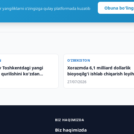
Obuna bo'ling
r yangiliklarni o‘zingizga qulay platformada kuzatib
N
O‘ZBEKISTON
v Toshkentdagi yangi
Xorazmda 6,1 milliard dollarlik
 qurilishini ko'zdan
bioyoqilg'i ishlab chiqarish loyih
amalga oshirilmoqda
27/07/2026
BIZ HAQIMIZDA
Biz haqimizda