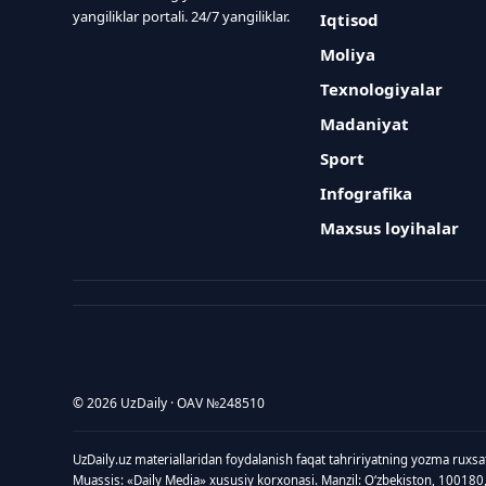
yangiliklar portali. 24/7 yangiliklar.
Iqtisod
Moliya
Texnologiyalar
Madaniyat
Sport
Infografika
Maxsus loyihalar
© 2026 UzDaily · OAV №248510
UzDaily.uz materiallaridan foydalanish faqat tahririyatning yozma ruxsa
Muassis: «Daily Media» xususiy korxonasi. Manzil: Oʻzbekiston, 100180