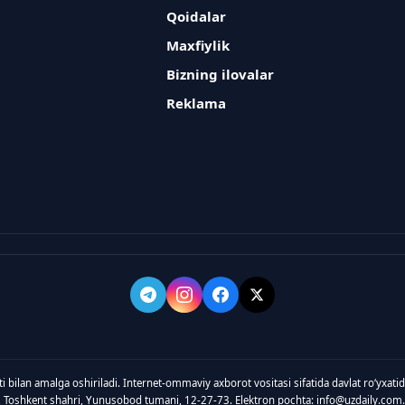
Qoidalar
Maxfiylik
Bizning ilovalar
Reklama
ti bilan amalga oshiriladi. Internet-ommaviy axborot vositasi sifatida davlat roʻyxat
, Toshkent shahri, Yunusobod tumani, 12-27-73. Elektron pochta: info@uzdaily.com.