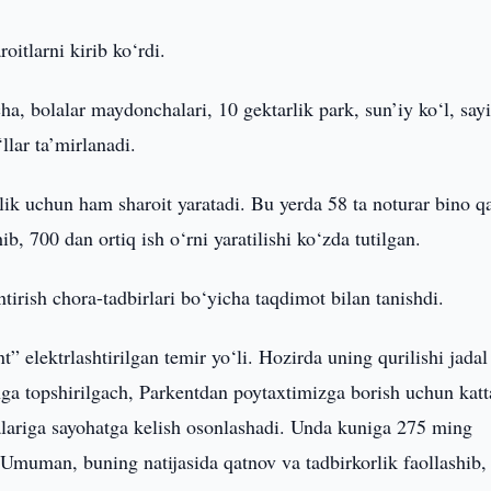
itlarni kirib ko‘rdi.
a, bolalar maydonchalari, 10 gektarlik park, sun’iy ko‘l, say
llar ta’mirlanadi.
ik uchun ham sharoit yaratadi. Bu yerda 58 ta noturar bino q
b, 700 dan ortiq ish o‘rni yaratilishi ko‘zda tutilgan.
tirish chora-tadbirlari bo‘yicha taqdimot bilan tanishdi.
elektrlashtirilgan temir yo‘li. Hozirda uning qurilishi jadal
ga topshirilgach, Parkentdan poytaxtimizga borish uchun katt
lariga sayohatga kelish osonlashadi. Unda kuniga 275 ming
. Umuman, buning natijasida qatnov va tadbirkorlik faollashib,