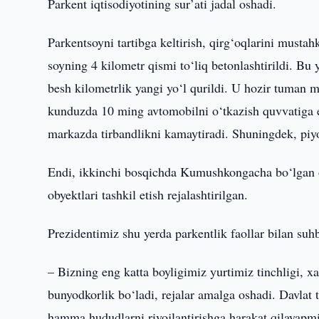
Parkent iqtisodiyotining sur’ati jadal oshadi.
Parkentsoyni tartibga keltirish, qirg‘oqlarini must
soyning 4 kilometr qismi to‘liq betonlashtirildi. Bu
besh kilometrlik yangi yo‘l qurildi. U hozir tuman 
kunduzda 10 ming avtomobilni o‘tkazish quvvatiga e
markazda tirbandlikni kamaytiradi. Shuningdek, piyod
Endi, ikkinchi bosqichda Kumushkongacha bo‘lgan o‘z
obyektlari tashkil etish rejalashtirilgan.
Prezidentimiz shu yerda parkentlik faollar bilan suhb
– Bizning eng katta boyligimiz yurtimiz tinchligi, x
bunyodkorlik bo‘ladi, rejalar amalga oshadi. Davlat t
hamma hududlarni rivojlantirishga harakat qilayapmiz