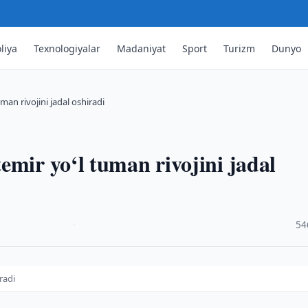
liya
Texnologiyalar
Madaniyat
Sport
Turizm
Dunyo
an rivojini jadal oshiradi
emir yo‘l tuman rivojini jadal
·
54
radi