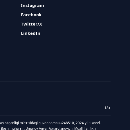
Instagram
Facebook
Twitter/X
LinkedIn
18+
idan oʻtganligi toʻgʻrisidagi guvohnoma №248510, 2024 yil 1 aprel.
 Bosh muharrir: Umarov Anvar Abrardjanovich. Mualliflar fikri