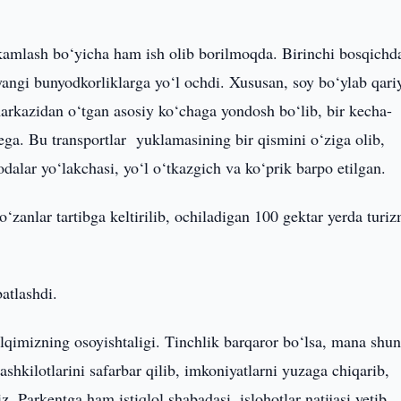
ahkamlash bo‘yicha ham ish olib borilmoqda. Birinchi bosqichd
 yangi bunyodkorliklarga yo‘l ochdi. Xususan, soy bo‘ylab qari
markazidan o‘tgan asosiy ko‘chaga yondosh bo‘lib, bir kecha-
ga. Bu transportlar yuklamasining bir qismini o‘ziga olib,
alar yo‘lakchasi, yo‘l o‘tkazgich va ko‘prik barpo etilgan.
anlar tartibga keltirilib, ochiladigan 100 gektar yerda turi
atlashdi.
alqimizning osoyishtaligi. Tinchlik barqaror bo‘lsa, mana shu
ashkilotlarini safarbar qilib, imkoniyatlarni yuzaga chiqarib,
. Parkentga ham istiqlol shabadasi, islohotlar natijasi yetib