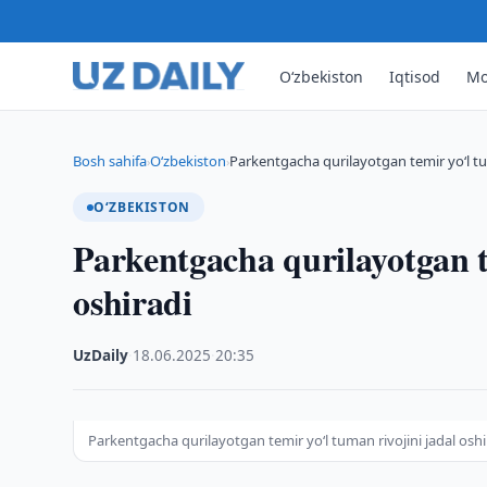
O‘zbekiston
Iqtisod
Mo
Bosh sahifa
O‘zbekiston
Parkentgacha qurilayotgan temir yo‘l tum
›
›
O‘ZBEKISTON
Parkentgacha qurilayotgan t
oshiradi
UzDaily
·
18.06.2025
·
20:35
Parkentgacha qurilayotgan temir yo‘l tuman rivojini jadal oshi