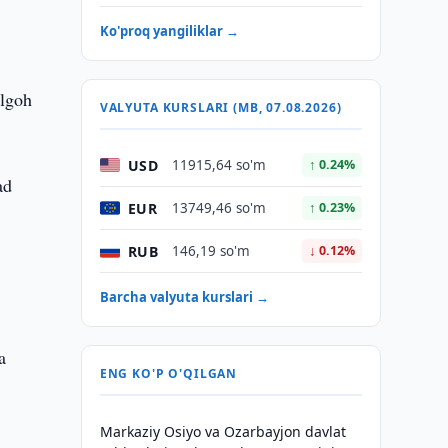
Ko'proq yangiliklar →
ilgoh
VALYUTA KURSLARI (MB, 07.08.2026)
USD
11915,64 so'm
↑ 0.24%
ad
EUR
13749,46 so'm
↑ 0.23%
RUB
146,19 so'm
↓ 0.12%
Barcha valyuta kurslari →
a
ENG KO'P O'QILGAN
Markaziy Osiyo va Ozarbayjon davlat