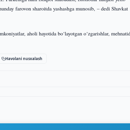
hunday farovon sharoitda yashashga munosib, – dedi Shavkat
mkoniyatlar, aholi hayotida bo‘layotgan o‘zgarishlar, mehnati
Havolani nusxalash