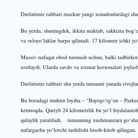
Davlatimiz rahbari mazkur yangi xonadonlardagi sharo
Bu yerda, shuningdek, ikkita maktab, sakkizta bog‘ch
va veloyo‘laklar barpo qilinadi. 17 kilometr ichki yo‘
Massiv nafaqat obod turmush uchun, balki tadbirkorl
rostlaydi. Ularda savdo va xizmat korxonalari joylashi
Davlatimiz rahbari shu yerda tumanni yanada rivojlan
Bu boradagi muhim loyiha – “Baytqo‘rg‘on – Parkent” 
ketmoqda. Qariyb 24 kilometrlik bu yo‘l foydalanish
qulaylik yaratiladi, tumanning xushmanzara go‘sha
nafargacha yo‘lovchi tashilishi hisob-kitob qilingan