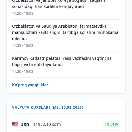
Oʻzbekiston va Janubiy Koreya sogʻliqni saqlash
sohasidagi hamkorlikni kengaytiradi
11:30 · 10/08
Oʻzbekiston va Saudiya Arabistoni farmatsevtika
mahsulotlari xavfsizligini tartibga solishni muhokama
qilishdi
11:25 · 10/08
Karimov Kadastr palatasi raisi vazifasini vaqtincha
bajaruvchi etib tayinlandi
11:20 · 10/08
Ko'proq yangiliklar →
VALYUTA KURSLARI (MB, 10.08.2026)
USD
11952,10 so'm
↑ 0.31%