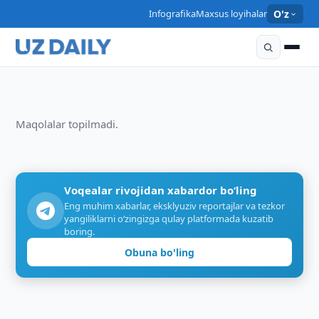
O‘ZBEKISTON
Infografika
Maxsus loyihalar
O'z
Parkentgacha qurilayotgan temir yo‘l tuman
rivojini jadal oshiradi
20:35 · 18/06/2025
Maqolalar topilmadi.
Voqealar rivojidan xabardor bo‘ling
Eng muhim xabarlar, eksklyuziv reportajlar va tezkor
yangiliklarni o‘zingizga qulay platformada kuzatib
boring.
Obuna bo'ling