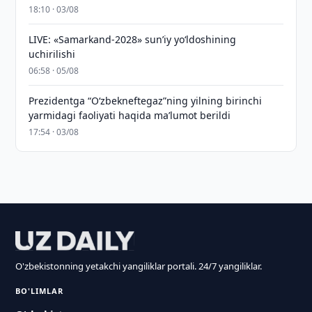
18:10 · 03/08
LIVE: «Samarkand-2028» sun’iy yo‘ldoshining
uchirilishi
06:58 · 05/08
Prezidentga “Oʻzbekneftegaz”ning yilning birinchi
yarmidagi faoliyati haqida maʼlumot berildi
17:54 · 03/08
O'zbekistonning yetakchi yangiliklar portali. 24/7 yangiliklar.
BO'LIMLAR