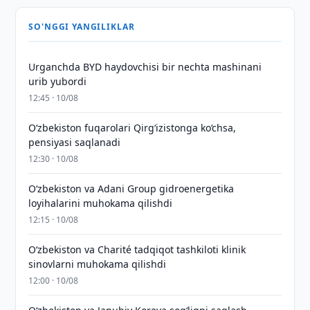
SO'NGGI YANGILIKLAR
Urganchda BYD haydovchisi bir nechta mashinani
urib yubordi
12:45 · 10/08
O‘zbekiston fuqarolari Qirg‘izistonga ko‘chsa,
pensiyasi saqlanadi
12:30 · 10/08
Oʻzbekiston va Adani Group gidroenergetika
loyihalarini muhokama qilishdi
12:15 · 10/08
Oʻzbekiston va Charité tadqiqot tashkiloti klinik
sinovlarni muhokama qilishdi
12:00 · 10/08