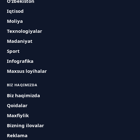
O‘zbekiston
Iqtisod
Moliya
Texnologiyalar
Madaniyat
Sport
Infografika
Maxsus loyihalar
BIZ HAQIMIZDA
Biz haqimizda
Qoidalar
Maxfiylik
Bizning ilovalar
Reklama