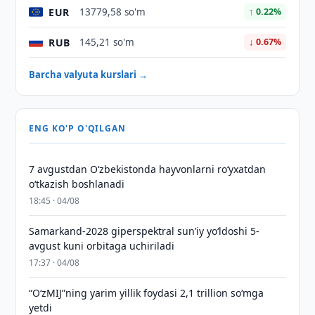
EUR
13779,58 so'm
↑ 0.22%
RUB
145,21 so'm
↓ 0.67%
Barcha valyuta kurslari →
ENG KO'P O'QILGAN
7 avgustdan O‘zbekistonda hayvonlarni ro‘yxatdan
o‘tkazish boshlanadi
18:45 · 04/08
Samarkand-2028 giperspektral sun’iy yo‘ldoshi 5-
avgust kuni orbitaga uchiriladi
17:37 · 04/08
“O‘zMIJ”ning yarim yillik foydasi 2,1 trillion so‘mga
yetdi