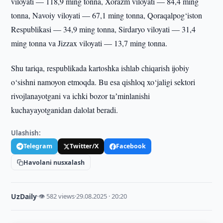
viloyati — 118,9 ming tonna, Xorazm viloyati — 84,4 ming
tonna, Navoiy viloyati — 67,1 ming tonna, Qoraqalpog‘iston
Respublikasi — 34,9 ming tonna, Sirdaryo viloyati — 31,4
ming tonna va Jizzax viloyati — 13,7 ming tonna.
Shu tariqa, respublikada kartoshka ishlab chiqarish ijobiy
o‘sishni namoyon etmoqda. Bu esa qishloq xo‘jaligi sektori
rivojlanayotgani va ichki bozor taʼminlanishi
kuchayayotganidan dalolat beradi.
Ulashish:
Telegram
Twitter/X
Facebook
Havolani nusxalash
UzDaily
·
👁 582 views
·
29.08.2025 · 20:20