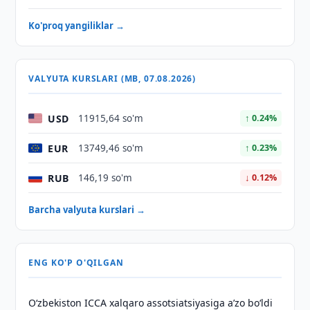
Ko'proq yangiliklar →
VALYUTA KURSLARI (MB, 07.08.2026)
USD
11915,64 so'm
↑ 0.24%
EUR
13749,46 so'm
↑ 0.23%
RUB
146,19 so'm
↓ 0.12%
Barcha valyuta kurslari →
ENG KO'P O'QILGAN
O‘zbekiston ICCA xalqaro assotsiatsiyasiga aʼzo bo‘ldi