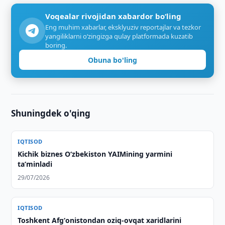
Voqealar rivojidan xabardor bo‘ling
Eng muhim xabarlar, eksklyuziv reportajlar va tezkor
yangiliklarni o‘zingizga qulay platformada kuzatib
boring.
Obuna bo'ling
Shuningdek o'qing
IQTISOD
Kichik biznes O‘zbekiston YAIMining yarmini
taʼminladi
29/07/2026
IQTISOD
Toshkent Afgʻonistondan oziq-ovqat xaridlarini