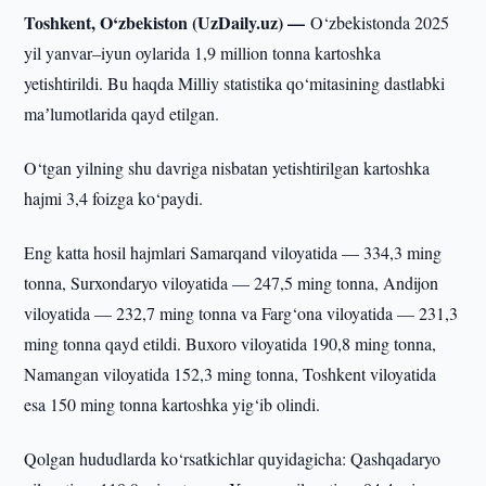
Toshkent, O‘zbekiston (UzDaily.uz) —
O‘zbekistonda 2025
yil yanvar–iyun oylarida 1,9 million tonna kartoshka
yetishtirildi. Bu haqda Milliy statistika qo‘mitasining dastlabki
maʼlumotlarida qayd etilgan.
O‘tgan yilning shu davriga nisbatan yetishtirilgan kartoshka
hajmi 3,4 foizga ko‘paydi.
Eng katta hosil hajmlari Samarqand viloyatida — 334,3 ming
tonna, Surxondaryo viloyatida — 247,5 ming tonna, Andijon
viloyatida — 232,7 ming tonna va Farg‘ona viloyatida — 231,3
ming tonna qayd etildi. Buxoro viloyatida 190,8 ming tonna,
Namangan viloyatida 152,3 ming tonna, Toshkent viloyatida
esa 150 ming tonna kartoshka yig‘ib olindi.
Qolgan hududlarda ko‘rsatkichlar quyidagicha: Qashqadaryo