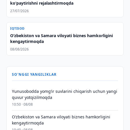
koʻpaytirishni rejalashtirmoqda
27/07/2026
IQTISOD
Oʻzbekiston va Samara viloyati biznes hamkorligini
kengaytirmoqda
08/08/2026
SO'NGGI YANGILIKLAR
Yunusobodda yomg‘ir suvlarini chiqarish uchun yangi
quvur yotqizilmoqda
10:50 · 08/08
Oʻzbekiston va Samara viloyati biznes hamkorligini
kengaytirmoqda
10:40 · 08/08