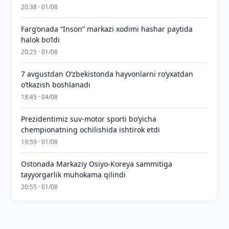
20:38 · 01/08
Farg‘onada “Inson” markazi xodimi hashar paytida
halok bo‘ldi
20:25 · 01/08
7 avgustdan O‘zbekistonda hayvonlarni ro‘yxatdan
o‘tkazish boshlanadi
18:45 · 04/08
Prezidentimiz suv-motor sporti bo‘yicha
chempionatning ochilishida ishtirok etdi
19:59 · 01/08
Ostonada Markaziy Osiyo-Koreya sammitiga
tayyorgarlik muhokama qilindi
20:55 · 01/08