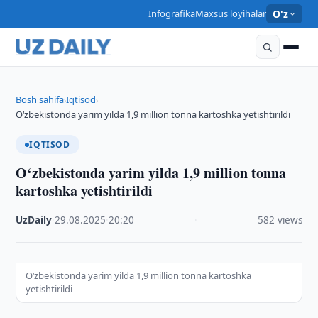
Infografika
Maxsus loyihalar
O'z
Bosh sahifa
Iqtisod
›
›
O‘zbekistonda yarim yilda 1,9 million tonna kartoshka yetishtirildi
IQTISOD
O‘zbekistonda yarim yilda 1,9 million tonna
kartoshka yetishtirildi
UzDaily
·
29.08.2025
·
20:20
·
582 views
O‘zbekistonda yarim yilda 1,9 million tonna kartoshka
yetishtirildi