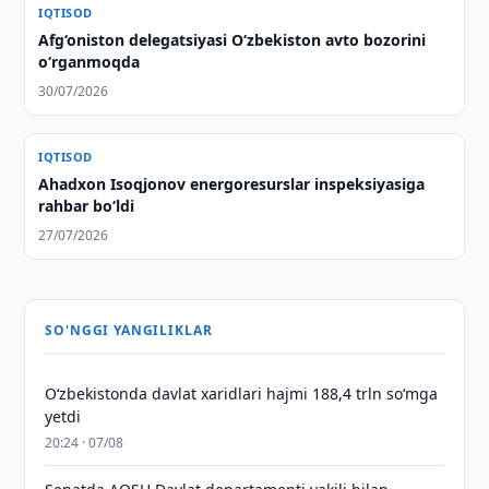
IQTISOD
Afg‘oniston delegatsiyasi O‘zbekiston avto bozorini
o‘rganmoqda
30/07/2026
IQTISOD
Ahadxon Isoqjonov energoresurslar inspeksiyasiga
rahbar bo‘ldi
27/07/2026
SO'NGGI YANGILIKLAR
O‘zbekistonda davlat xaridlari hajmi 188,4 trln so‘mga
yetdi
20:24 · 07/08