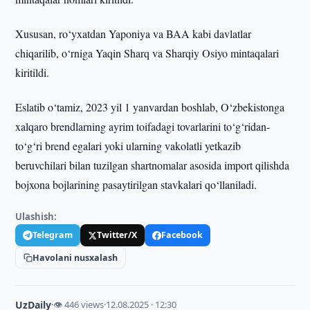
Xususan, ro‘yxatdan Yaponiya va BAA kabi davlatlar
chiqarilib, o‘rniga Yaqin Sharq va Sharqiy Osiyo mintaqalari
kiritildi.
Eslatib o‘tamiz, 2023 yil 1 yanvardan boshlab, O‘zbekistonga
xalqaro brendlarning ayrim toifadagi tovarlarini to‘g‘ridan-
to‘g‘ri brend egalari yoki ularning vakolatli yetkazib
beruvchilari bilan tuzilgan shartnomalar asosida import qilishda
bojxona bojlarining pasaytirilgan stavkalari qo‘llaniladi.
Ulashish:
Telegram
Twitter/X
Facebook
Havolani nusxalash
UzDaily
·
👁 446 views
·
12.08.2025 · 12:30