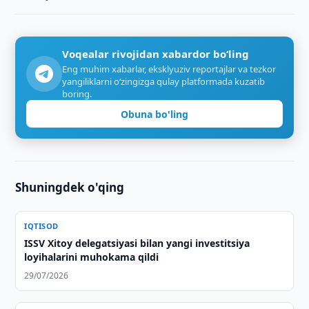
Voqealar rivojidan xabardor bo‘ling
Eng muhim xabarlar, eksklyuziv reportajlar va tezkor
yangiliklarni o‘zingizga qulay platformada kuzatib
boring.
Obuna bo'ling
Shuningdek o'qing
IQTISOD
ISSV Xitoy delegatsiyasi bilan yangi investitsiya
loyihalarini muhokama qildi
29/07/2026