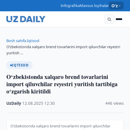
Infografika
Maxsus loyihalar
O'z
Bosh sahifa
Iqtisod
›
›
O‘zbekistonda xalqaro brend tovarlarini import qiluvchilar reyestri
yuritish …
IQTISOD
O‘zbekistonda xalqaro brend tovarlarini
import qiluvchilar reyestri yuritish tartibiga
o‘zgarish kiritildi
UzDaily
·
12.08.2025
·
12:30
·
446 views
O‘zbekistonda xalqaro brend tovarlarini import qiluvchilar