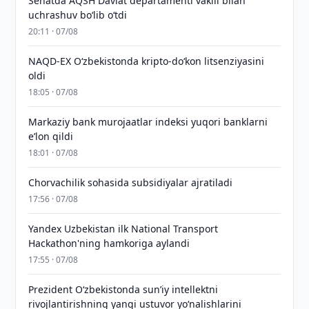
Senatda AQSH Davlat departamenti vakili bilan
uchrashuv boʻlib oʻtdi
20:11 · 07/08
NAQD-EX O‘zbekistonda kripto-do‘kon litsenziyasini
oldi
18:05 · 07/08
Markaziy bank murojaatlar indeksi yuqori banklarni
eʼlon qildi
18:01 · 07/08
Chorvachilik sohasida subsidiyalar ajratiladi
17:56 · 07/08
Yandex Uzbekistan ilk National Transport
Hackathon'ning hamkoriga aylandi
17:55 · 07/08
Prezident Oʻzbekistonda sunʼiy intellektni
rivojlantirishning yangi ustuvor yoʻnalishlarini