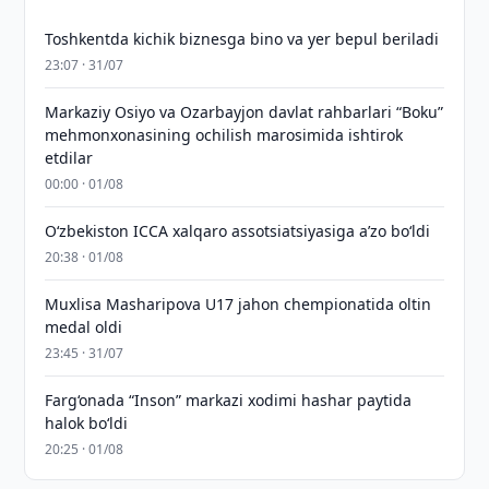
Toshkentda kichik biznesga bino va yer bepul beriladi
23:07 · 31/07
Markaziy Osiyo va Ozarbayjon davlat rahbarlari “Boku”
mehmonxonasining ochilish marosimida ishtirok
etdilar
00:00 · 01/08
O‘zbekiston ICCA xalqaro assotsiatsiyasiga aʼzo bo‘ldi
20:38 · 01/08
Muxlisa Masharipova U17 jahon chempionatida oltin
medal oldi
23:45 · 31/07
Farg‘onada “Inson” markazi xodimi hashar paytida
halok bo‘ldi
20:25 · 01/08