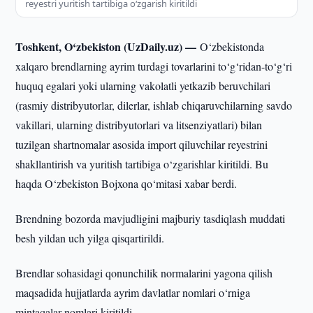
reyestri yuritish tartibiga o‘zgarish kiritildi
Toshkent, O‘zbekiston (UzDaily.uz) —
O‘zbekistonda
xalqaro brendlarning ayrim turdagi tovarlarini to‘g‘ridan-to‘g‘ri
huquq egalari yoki ularning vakolatli yetkazib beruvchilari
(rasmiy distribyutorlar, dilerlar, ishlab chiqaruvchilarning savdo
vakillari, ularning distribyutorlari va litsenziyatlari) bilan
tuzilgan shartnomalar asosida import qiluvchilar reyestrini
shakllantirish va yuritish tartibiga o‘zgarishlar kiritildi. Bu
haqda O‘zbekiston Bojxona qo‘mitasi xabar berdi.
Brendning bozorda mavjudligini majburiy tasdiqlash muddati
besh yildan uch yilga qisqartirildi.
Brendlar sohasidagi qonunchilik normalarini yagona qilish
maqsadida hujjatlarda ayrim davlatlar nomlari o‘rniga
mintaqalar nomlari kiritildi.