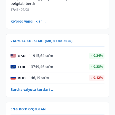
belgilab berdi
17:46 · 07/08
Ko'proq yangiliklar →
VALYUTA KURSLARI (MB, 07.08.2026)
USD
11915,64 so'm
↑ 0.24%
EUR
13749,46 so'm
↑ 0.23%
RUB
146,19 so'm
↓ 0.12%
Barcha valyuta kurslari →
ENG KO'P O'QILGAN