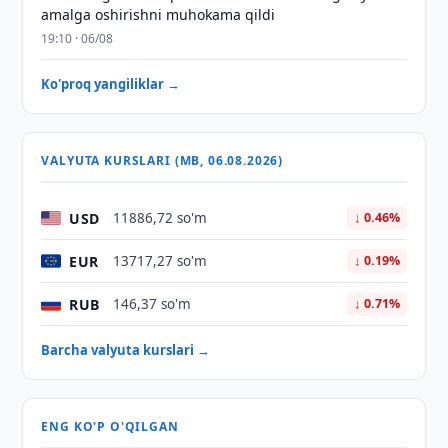
amalga oshirishni muhokama qildi
19:10 · 06/08
Ko'proq yangiliklar →
VALYUTA KURSLARI (MB, 06.08.2026)
USD
11886,72 so'm
↓ 0.46%
EUR
13717,27 so'm
↓ 0.19%
RUB
146,37 so'm
↓ 0.71%
Barcha valyuta kurslari →
ENG KO'P O'QILGAN