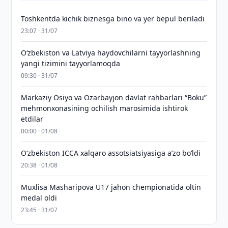
Toshkentda kichik biznesga bino va yer bepul beriladi
23:07 · 31/07
Oʻzbekiston va Latviya haydovchilarni tayyorlashning
yangi tizimini tayyorlamoqda
09:30 · 31/07
Markaziy Osiyo va Ozarbayjon davlat rahbarlari “Boku”
mehmonxonasining ochilish marosimida ishtirok
etdilar
00:00 · 01/08
O‘zbekiston ICCA xalqaro assotsiatsiyasiga aʼzo bo‘ldi
20:38 · 01/08
Muxlisa Masharipova U17 jahon chempionatida oltin
medal oldi
23:45 · 31/07