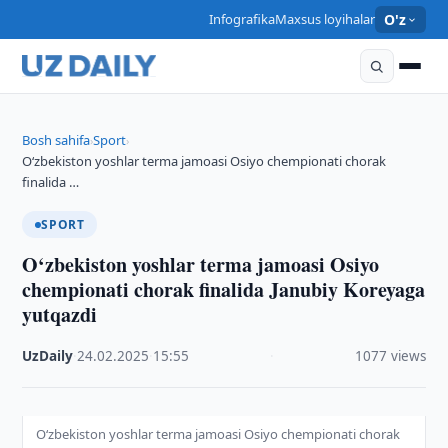
Infografika
Maxsus loyihalar
O'z
Bosh sahifa
Sport
›
›
O‘zbekiston yoshlar terma jamoasi Osiyo chempionati chorak
finalida …
SPORT
O‘zbekiston yoshlar terma jamoasi Osiyo
chempionati chorak finalida Janubiy Koreyaga
yutqazdi
UzDaily
·
24.02.2025
·
15:55
·
1077 views
O‘zbekiston yoshlar terma jamoasi Osiyo chempionati chorak