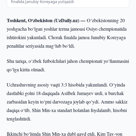
finalida Janubiy Koreyaga yutqazdi
Toshkent, O‘zbekiston (UzDaily.uz) —
O‘zbekistonning 20
yoshgacha bo‘lgan yoshlar terma jamoasi Osiyo chempionatida
ishtirokini yakunladi. Chorak finalda jamoa Janubiy Koreyaga
penaltilar seriyasida mag‘lub bo‘ldi.
Shu tariqa, o‘zbek futbolchilari jahon chempionati yo‘llanmasini
qo‘lga kirita olmadi.
Uchrashuvning asosiy vaqti 3:3 hisobida yakunlandi. O‘yinda
dastlabki golni 18-daqiqada Asilbek Jumayev urdi, u burchak
zarbasidan keyin to‘pni darvozaga joylab qo‘ydi. Ammo sakkiz
daqiqa o‘tib, Shin Min-xa standart holatdan foydalanib, hisobni
tenglashtirdi.
Ikkinchi bo‘limda Shin Min-xa dubl qayd etdi, Kim Tay-von