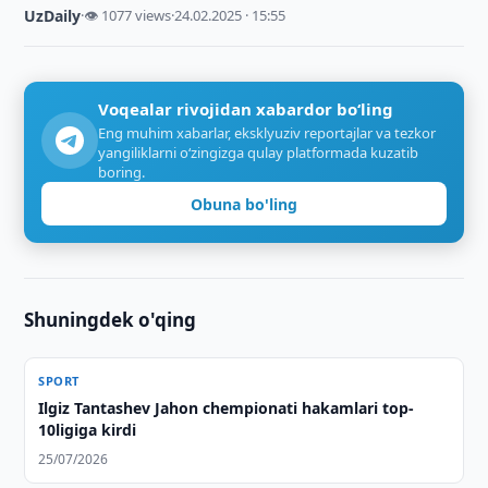
UzDaily
·
👁 1077 views
·
24.02.2025 · 15:55
Voqealar rivojidan xabardor bo‘ling
Eng muhim xabarlar, eksklyuziv reportajlar va tezkor
yangiliklarni o‘zingizga qulay platformada kuzatib
boring.
Obuna bo'ling
Shuningdek o'qing
SPORT
Ilgiz Tantashev Jahon chempionati hakamlari top-
10ligiga kirdi
25/07/2026