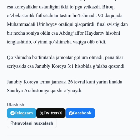
esa koreyaliklar ustunligini ikki to‘pga yetkazdi. Biroq,
o‘zbekistonlik futbolchilar taslim bo‘lishmadi: 90-daqiqada
Muhammadali Urinboyev oraliqni qisqartirdi, final svistigidan
bir necha soniya oldin esa Abdug‘affor Haydarov hisobni
tenglashtirib, o‘yinni qo‘shimcha vaqtga olib o‘tdi.
Qo‘shimcha bo‘limlarda jamoalar gol ura olmadi, penaltilar
seriyasida esa Janubiy Koreya 3:1 hisobida g‘alaba qozondi.
Janubiy Koreya terma jamoasi 26 fevral kuni yarim finalda
Saudiya Arabistoniga qarshi o‘ynaydi.
Ulashish:
Telegram
Twitter/X
Facebook
Havolani nusxalash