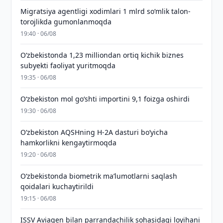
Migratsiya agentligi xodimlari 1 mlrd so‘mlik talon-
torojlikda gumonlanmoqda
19:40 · 06/08
O‘zbekistonda 1,23 milliondan ortiq kichik biznes
subyekti faoliyat yuritmoqda
19:35 · 06/08
O‘zbekiston mol go‘shti importini 9,1 foizga oshirdi
19:30 · 06/08
O‘zbekiston AQSHning H-2A dasturi bo‘yicha
hamkorlikni kengaytirmoqda
19:20 · 06/08
O‘zbekistonda biometrik maʼlumotlarni saqlash
qoidalari kuchaytirildi
19:15 · 06/08
ISSV Aviagen bilan parrandachilik sohasidagi loyihani