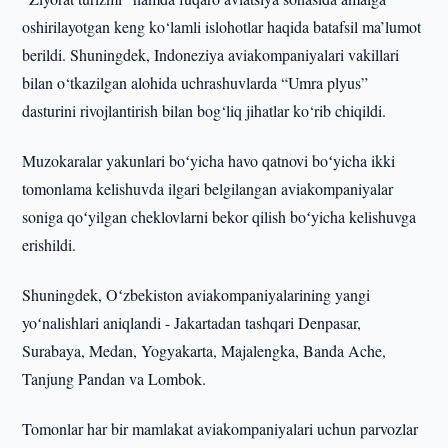
oshirilayotgan keng ko‘lamli islohotlar haqida batafsil ma’lumot
berildi. Shuningdek, Indoneziya aviakompaniyalari vakillari
bilan o‘tkazilgan alohida uchrashuvlarda “Umra plyus”
dasturini rivojlantirish bilan bog‘liq jihatlar ko‘rib chiqildi.
Muzokaralar yakunlari boʻyicha havo qatnovi boʻyicha ikki
tomonlama kelishuvda ilgari belgilangan aviakompaniyalar
soniga qoʻyilgan cheklovlarni bekor qilish boʻyicha kelishuvga
erishildi.
Shuningdek, Oʻzbekiston aviakompaniyalarining yangi
yoʻnalishlari aniqlandi - Jakartadan tashqari Denpasar,
Surabaya, Medan, Yogyakarta, Majalengka, Banda Ache,
Tanjung Pandan va Lombok.
Tomonlar har bir mamlakat aviakompaniyalari uchun parvozlar