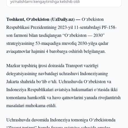
yo‘nalishlarni kengaytirishga kelishib oldi
Toshkent, O‘zbekiston (UzDaily.uz) —
O‘zbekiston
Respublikasi Prezidentining 2023-yil 11-sentabrdagi PF-158-
son farmoni bilan tasdiqlangan “O‘zbekiston — 2030”
strategiyasining 53-maqsadiga muvofiq 2030-yilga qadar
aviaqatnovlar hajmini 4 barobarga oshirish belgilangan.
Mazkur topshiriq ijrosi doirasida Transport vazirligi
delegatsiyasining navbatdagi uchrashuvi Indoneziyaning
Jakarta shahrida bo‘lib o‘tdi. Uchrashuvda O‘zbekiston va
Indoneziya Respublikalari aviatsiya hukumatlari o‘rtasida ikki
tomonlama hamkorlik va havo qatnovlarini yanada rivojlantirish
masalalari muhokama etildi.
Uchrashuvda davomida Indoneziya tomoniga O‘zbekistonda
“Ziyorat turizmi” hamda fuqaro aviatsiya sohasida amalga