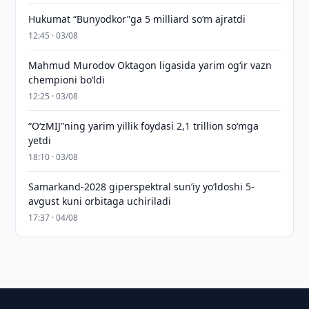
Hukumat “Bunyodkor”ga 5 milliard so‘m ajratdi
12:45 · 03/08
Mahmud Murodov Oktagon ligasida yarim og‘ir vazn
chempioni bo‘ldi
12:25 · 03/08
“O‘zMIJ”ning yarim yillik foydasi 2,1 trillion so‘mga
yetdi
18:10 · 03/08
Samarkand-2028 giperspektral sun’iy yo‘ldoshi 5-
avgust kuni orbitaga uchiriladi
17:37 · 04/08