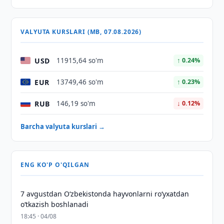
VALYUTA KURSLARI (MB, 07.08.2026)
USD
11915,64 so'm
↑ 0.24%
EUR
13749,46 so'm
↑ 0.23%
RUB
146,19 so'm
↓ 0.12%
Barcha valyuta kurslari →
ENG KO'P O'QILGAN
7 avgustdan O‘zbekistonda hayvonlarni ro‘yxatdan
o‘tkazish boshlanadi
18:45 · 04/08