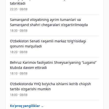
tabrikladi
22:35 · 08/08
Samarqand viloyatining ayrim tumanlari va
Samarqand shahri chegaralari oʻzgartirilmoqda
18:30 · 08/08
Oʻzbekiston Senati raqamli markaz toʻgʻrisidagi
qonunni maʼqulladi
18:20 · 08/08
Behruz Karimov faoliyatini Shveysariyaning “Lugano”
klubida davom ettiradi
18:10 · 08/08
O‘zbekistonda YHQ bo‘yicha ishlarni ko‘rib chiqish
tartibi o‘zgarishi mumkin
18:00 · 08/08
Ko'proq yangiliklar →