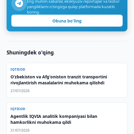
Eng muhim xabarlar, eksklyuziv reportajlar va tezkor
yangiliklarni o‘zingizga qulay platformada kuzatib
boring.
Obuna bo'ling
Shuningdek o'qing
IQTISOD
Oʻzbekiston va Afgʻoniston tranzit transportini
rivojlantirish masalalarini muhokama qilishdi
27/07/2026
IQTISOD
Agentlik IQVIA analitik kompaniyasi bilan
hamkorlikni muhokama qildi
31/07/2026