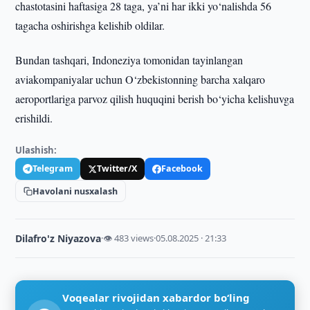
chastotasini haftasiga 28 taga, ya’ni har ikki yo‘nalishda 56
tagacha oshirishga kelishib oldilar.
Bundan tashqari, Indoneziya tomonidan tayinlangan
aviakompaniyalar uchun O‘zbekistonning barcha xalqaro
aeroportlariga parvoz qilish huquqini berish bo‘yicha kelishuvga
erishildi.
Ulashish:
Telegram
Twitter/X
Facebook
Havolani nusxalash
Dilafro'z Niyazova
·
👁 483 views
·
05.08.2025 · 21:33
Voqealar rivojidan xabardor bo‘ling