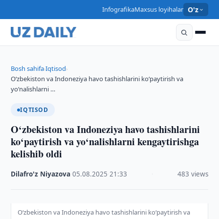
Infografika
Maxsus loyihalar
O'z
Bosh sahifa
Iqtisod
›
›
O‘zbekiston va Indoneziya havo tashishlarini ko‘paytirish va
yo‘nalishlarni …
IQTISOD
O‘zbekiston va Indoneziya havo tashishlarini
ko‘paytirish va yo‘nalishlarni kengaytirishga
kelishib oldi
Dilafro'z Niyazova
·
05.08.2025
·
21:33
·
483 views
O‘zbekiston va Indoneziya havo tashishlarini ko‘paytirish va