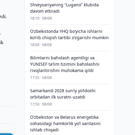
Shveysariyaning “Lugano” klubida
davom ettiradi
zdi.
18:10 · 08/08
O‘zbekistonda YHQ bo‘yicha ishlarni
.
ko‘rib chiqish tartibi o‘zgarishi mumkin
ik
18:00 · 08/08
Bilimlarni baholash agentligi va
YUNISEF taʼlim tizimini baholashni
rivojlantirishni muhokama qildi
17:55 · 08/08
Samarkand-2028 sunʼiy yo‘ldoshi
orbitadan ilk suratni uzatdi
17:50 · 08/08
Oʻzbekiston va Belarus energetika
sohasidagi hamkorlik yoʻl xaritasini
ishlab chiqadi