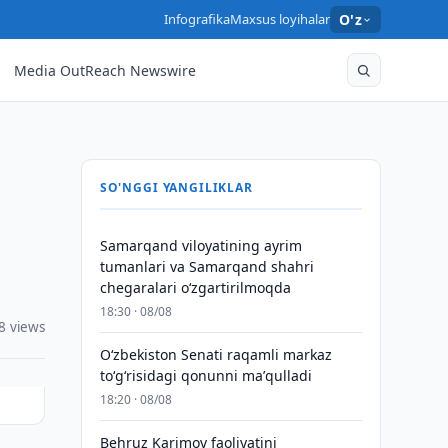
Infografika
Maxsus loyihalar
O'z
Media OutReach Newswire
SO'NGGI YANGILIKLAR
Samarqand viloyatining ayrim
tumanlari va Samarqand shahri
chegaralari oʻzgartirilmoqda
18:30 · 08/08
8 views
Oʻzbekiston Senati raqamli markaz
toʻgʻrisidagi qonunni maʼqulladi
18:20 · 08/08
Behruz Karimov faoliyatini