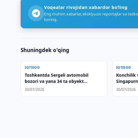
Voqealar rivojidan xabardor bo‘ling
Eng muhim xabarlar, eksklyuziv reportajlar va tezko
boring.
Shuningdek o'qing
IQTISOD
IQTISOD
Toshkentda Sergeli avtomobil
Konchilik 
bozori va yana 34 ta obyekt
Singapurn
xususiylashtiriladi
kompaniya
30/07/2026
30/07/2026
muhokama