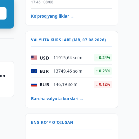
17:45 · 08/08
Ko'proq yangiliklar →
VALYUTA KURSLARI (MB, 07.08.2026)
USD
11915,64 so'm
↑ 0.24%
EUR
13749,46 so'm
↑ 0.23%
ton
RUB
146,19 so'm
↓ 0.12%
Barcha valyuta kurslari →
ENG KO'P O'QILGAN