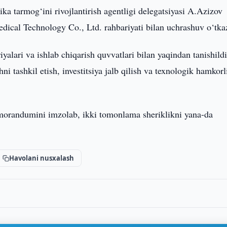
ika tarmog‘ini rivojlantirish agentligi delegatsiyasi A.Azizov
dical Technology Co., Ltd. rahbariyati bilan uchrashuv o‘tka
lari va ishlab chiqarish quvvatlari bilan yaqindan tanishildi
i tashkil etish, investitsiya jalb qilish va texnologik hamkorl
orandumini imzolab, ikki tomonlama sheriklikni yana-da
Havolani nusxalash