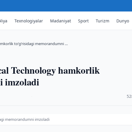
liya
Texnologiyalar
Madaniyat
Sport
Turizm
Dunyo
amkorlik to‘g‘risidagi memorandumni …
cal Technology hamkorlik
i imzoladi
·
52
idagi memorandumni imzoladi