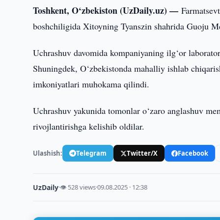
Toshkent, O‘zbekiston (UzDaily.uz) —
Farmatsevt
boshchiligida Xitoyning Tyanszin shahrida Guoju Me
Uchrashuv davomida kompaniyaning ilg‘or laboratoriya
Shuningdek, O‘zbekistonda mahalliy ishlab chiqarishn
imkoniyatlari muhokama qilindi.
Uchrashuv yakunida tomonlar o‘zaro anglashuv mem
rivojlantirishga kelishib oldilar.
Ulashish:
Telegram
Twitter/X
Facebook
UzDaily
·
👁 528 views
·
09.08.2025 · 12:38