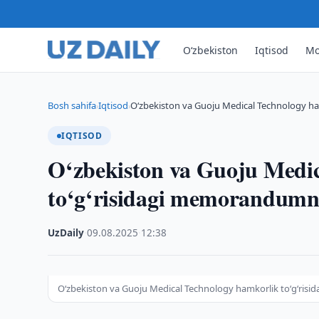
O‘zbekiston
Iqtisod
Mo
Bosh sahifa
Iqtisod
O‘zbekiston va Guoju Medical Technology h
›
›
IQTISOD
O‘zbekiston va Guoju Medi
to‘g‘risidagi memorandumn
UzDaily
·
09.08.2025
·
12:38
O‘zbekiston va Guoju Medical Technology hamkorlik to‘g‘ris