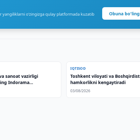
Obuna bo'ling
r yangiliklarni o‘zingizga qulay platformada kuzatib
IQTISOD
va sanoat vazirligi
Toshkent viloyati va Boshqirdis
ing Indorama
hamkorlikni kengaytiradi
si bilan hamkorlikni
03/08/2026
 qildi