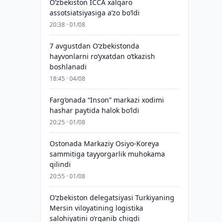
O‘zbekiston ICCA xalqaro
assotsiatsiyasiga aʼzo bo‘ldi
20:38 · 01/08
7 avgustdan O‘zbekistonda
hayvonlarni ro‘yxatdan o‘tkazish
boshlanadi
18:45 · 04/08
Farg‘onada “Inson” markazi xodimi
hashar paytida halok bo‘ldi
20:25 · 01/08
Ostonada Markaziy Osiyo-Koreya
sammitiga tayyorgarlik muhokama
qilindi
20:55 · 01/08
Oʻzbekiston delegatsiyasi Turkiyaning
Mersin viloyatining logistika
salohiyatini oʻrganib chiqdi