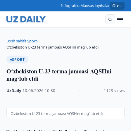
Infografika
Maxsus loyihalar
O'z
Bosh sahifa
Sport
›
›
O‘zbekiston U-23 terma jamoasi AQSHni mag‘lub etdi
SPORT
O‘zbekiston U-23 terma jamoasi AQSHni
mag‘lub etdi
UzDaily
·
10.06.2026
·
10:30
·
1123 views
O‘zbekiston U-23 terma jamoasi AQSHni mag‘lub etdi