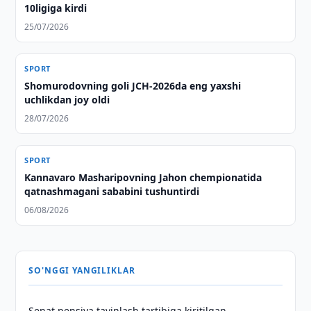
10ligiga kirdi
25/07/2026
SPORT
Shomurodovning goli JCH-2026da eng yaxshi
uchlikdan joy oldi
28/07/2026
SPORT
Kannavaro Masharipovning Jahon chempionatida
qatnashmagani sababini tushuntirdi
06/08/2026
SO'NGGI YANGILIKLAR
Senat pensiya tayinlash tartibiga kiritilgan