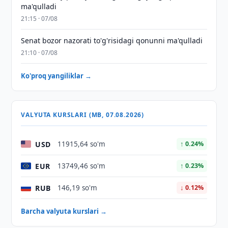
ma'qulladi
21:15 · 07/08
Senat bozor nazorati to'g'risidagi qonunni ma'qulladi
21:10 · 07/08
Ko'proq yangiliklar →
VALYUTA KURSLARI (MB, 07.08.2026)
USD
11915,64 so'm
↑ 0.24%
EUR
13749,46 so'm
↑ 0.23%
RUB
146,19 so'm
↓ 0.12%
Barcha valyuta kurslari →