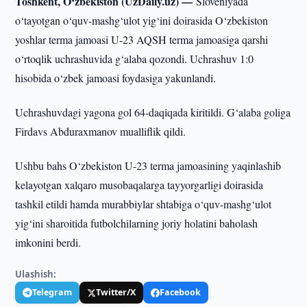
Toshkent, O‘zbekiston (UzDaily.uz) —
Sloveniyada
o‘tayotgan o‘quv-mashg‘ulot yig‘ini doirasida O‘zbekiston
yoshlar terma jamoasi U-23 AQSH terma jamoasiga qarshi
o‘rtoqlik uchrashuvida g‘alaba qozondi. Uchrashuv 1:0
hisobida o‘zbek jamoasi foydasiga yakunlandi.
Uchrashuvdagi yagona gol 64-daqiqada kiritildi. G‘alaba goliga
Firdavs Abduraxmanov mualliflik qildi.
Ushbu bahs O‘zbekiston U-23 terma jamoasining yaqinlashib
kelayotgan xalqaro musobaqalarga tayyorgarligi doirasida
tashkil etildi hamda murabbiylar shtabiga o‘quv-mashg‘ulot
yig‘ini sharoitida futbolchilarning joriy holatini baholash
imkonini berdi.
Ulashish:
Telegram
Twitter/X
Facebook