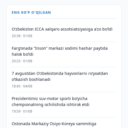
ENG KO'P O'QILGAN
O‘zbekiston ICCA xalqaro assotsiatsiyasiga aʼzo bo‘ldi
20:38 · 01/08
Farg‘onada “Inson” markazi xodimi hashar paytida
halok bo‘ldi
20:25 · 01/08
7 avgustdan O‘zbekistonda hayvonlarni ro‘yxatdan
o‘tkazish boshlanadi
18:45 · 04/08
Prezidentimiz suv-motor sporti bo‘yicha
chempionatning ochilishida ishtirok etdi
19:59 · 01/08
Ostonada Markaziy Osiyo-Koreya sammitiga