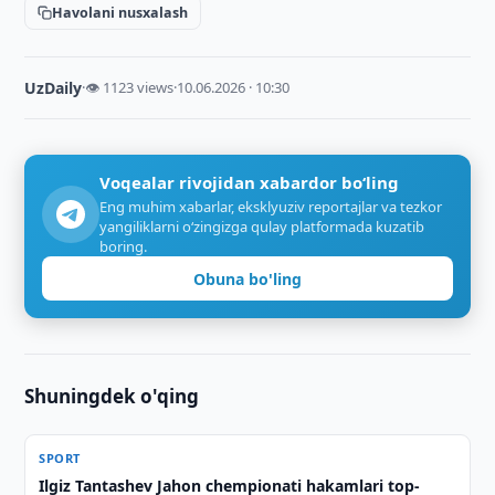
Havolani nusxalash
UzDaily
·
👁 1123 views
·
10.06.2026 · 10:30
Voqealar rivojidan xabardor bo‘ling
Eng muhim xabarlar, eksklyuziv reportajlar va tezkor
yangiliklarni o‘zingizga qulay platformada kuzatib
boring.
Obuna bo'ling
Shuningdek o'qing
SPORT
Ilgiz Tantashev Jahon chempionati hakamlari top-