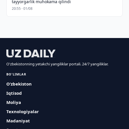
tayyorgarlik muhokama qilindi
20:55 · 01/08
O'zbekistonning yetakchi yangiliklar portali. 24/7 yangiliklar.
BO'LIMLAR
O‘zbekiston
Iqtisod
Moliya
Texnologiyalar
Madaniyat