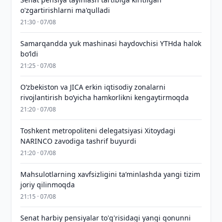
o'zgartirishlarni ma'qulladi
21:30 · 07/08
Samarqandda yuk mashinasi haydovchisi YTHda halok
bo‘ldi
21:25 · 07/08
Oʻzbekiston va JICA erkin iqtisodiy zonalarni
rivojlantirish boʻyicha hamkorlikni kengaytirmoqda
21:20 · 07/08
Toshkent metropoliteni delegatsiyasi Xitoydagi
NARINCO zavodiga tashrif buyurdi
21:20 · 07/08
Mahsulotlarning xavfsizligini taʼminlashda yangi tizim
joriy qilinmoqda
21:15 · 07/08
Senat harbiy pensiyalar to'g'risidagi yangi qonunni