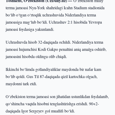
Toshkent, O‘zbekiston (UzDaily.uz) —
O‘zbekiston milliy
terma jamoasi Nyu-York shahridagi Icahn Stadium stadionida
bo‘lib o‘tgan o‘rtoqlik uchrashuvida Niderlandiya terma
jamoasiga mag‘lub bo‘ldi. Uchrashuv 2:1 hisobida Yevropa
jamoasi foydasiga yakunlandi.
Uchrashuvda hisob 32-daqiqada ochildi. Niderlandiya terma
jamoasi hujumchisi Kodi Gakpo penaltini aniq amalga oshirib,
jamoasini hisobda oldinga olib chiqdi.
Ikkinchi bo‘limda gollandiyaliklar maydonda bir nafar kam
bo‘lib qoldi. Gus Til 87-daqiqada qizil kartochka olgach,
maydonni tark etdi.
O‘zbekiston terma jamoasi son jihatidan ustunlikdan foydalanib,
qo‘shimcha vaqtda hisobni tenglashtirishga erishdi. 90+2-
daqiqada Igor Sergeyev gol muallifi bo‘ldi.