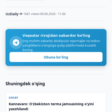
UzDaily
·
👁 1681 views
·
09.06.2026 · 11:36
Voqealar rivojidan xabardor bo‘ling
Eng muhim xabarlar, eksklyuziv reportajlar va tezkor
yangiliklarni o‘zingizga qulay platformada kuzatib
boring.
Obuna bo'ling
Shuningdek o'qing
SPORT
Kannavaro: O‘zbekiston terma jamoasining o‘yini
yaxshilandi