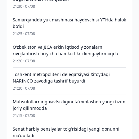
21:30 · 07/08
Samarqandda yuk mashinasi haydovchisi YTHda halok
bo‘ldi
21:25 · 07/08
Oʻzbekiston va JICA erkin iqtisodiy zonalarni
rivojlantirish boʻyicha hamkorlikni kengaytirmoqda
21:20 · 07/08
Toshkent metropoliteni delegatsiyasi Xitoydagi
NARINCO zavodiga tashrif buyurdi
21:20 · 07/08
Mahsulotlarning xavfsizligini taʼminlashda yangi tizim
joriy qilinmoqda
21:15 · 07/08
Senat harbiy pensiyalar to'g'risidagi yangi qonunni
ma'qulladi