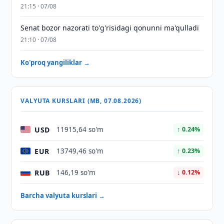
21:15 · 07/08
Senat bozor nazorati to'g'risidagi qonunni ma'qulladi
21:10 · 07/08
Ko'proq yangiliklar →
VALYUTA KURSLARI (MB, 07.08.2026)
USD
11915,64 so'm
↑ 0.24%
EUR
13749,46 so'm
↑ 0.23%
RUB
146,19 so'm
↓ 0.12%
Barcha valyuta kurslari →