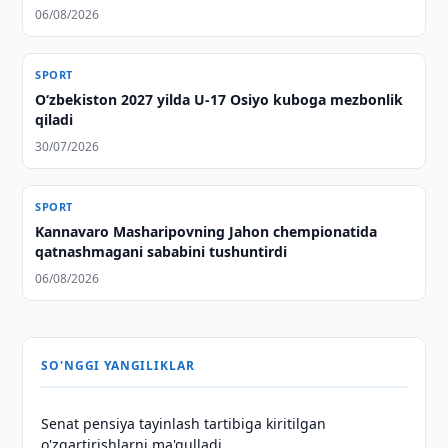
06/08/2026
SPORT
O‘zbekiston 2027 yilda U-17 Osiyo kuboga mezbonlik
qiladi
30/07/2026
SPORT
Kannavaro Masharipovning Jahon chempionatida
qatnashmagani sababini tushuntirdi
06/08/2026
SO'NGGI YANGILIKLAR
Senat pensiya tayinlash tartibiga kiritilgan
o'zgartirishlarni ma'qulladi