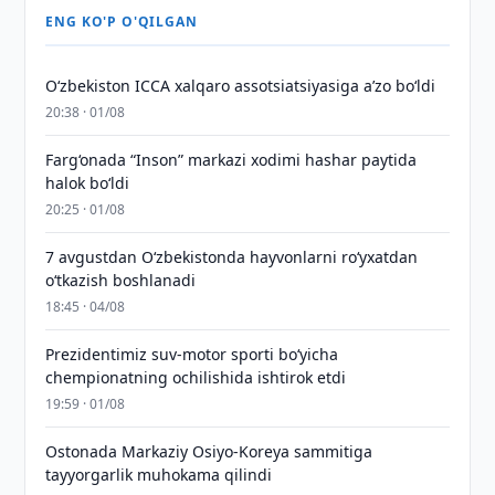
ENG KO'P O'QILGAN
O‘zbekiston ICCA xalqaro assotsiatsiyasiga aʼzo bo‘ldi
20:38 · 01/08
Farg‘onada “Inson” markazi xodimi hashar paytida
halok bo‘ldi
20:25 · 01/08
7 avgustdan O‘zbekistonda hayvonlarni ro‘yxatdan
o‘tkazish boshlanadi
18:45 · 04/08
Prezidentimiz suv-motor sporti bo‘yicha
chempionatning ochilishida ishtirok etdi
19:59 · 01/08
Ostonada Markaziy Osiyo-Koreya sammitiga
tayyorgarlik muhokama qilindi