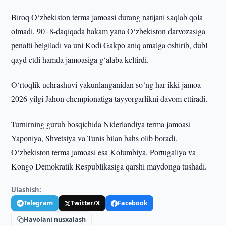
Biroq O‘zbekiston terma jamoasi durang natijani saqlab qola
olmadi. 90+8-daqiqada hakam yana O‘zbekiston darvozasiga
penalti belgiladi va uni Kodi Gakpo aniq amalga oshirib, dubl
qayd etdi hamda jamoasiga g‘alaba keltirdi.
O‘rtoqlik uchrashuvi yakunlanganidan so‘ng har ikki jamoa
2026 yilgi Jahon chempionatiga tayyorgarlikni davom ettiradi.
Turnirning guruh bosqichida Niderlandiya terma jamoasi
Yaponiya, Shvetsiya va Tunis bilan bahs olib boradi.
O‘zbekiston terma jamoasi esa Kolumbiya, Portugaliya va
Kongo Demokratik Respublikasiga qarshi maydonga tushadi.
Ulashish:
Telegram
Twitter/X
Facebook
Havolani nusxalash