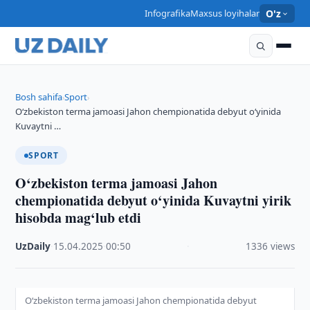
Infografika
Maxsus loyihalar
O'z
Bosh sahifa
Sport
›
›
O‘zbekiston terma jamoasi Jahon chempionatida debyut o‘yinida
Kuvaytni …
SPORT
O‘zbekiston terma jamoasi Jahon
chempionatida debyut o‘yinida Kuvaytni yirik
hisobda mag‘lub etdi
UzDaily
·
15.04.2025
·
00:50
·
1336 views
O‘zbekiston terma jamoasi Jahon chempionatida debyut