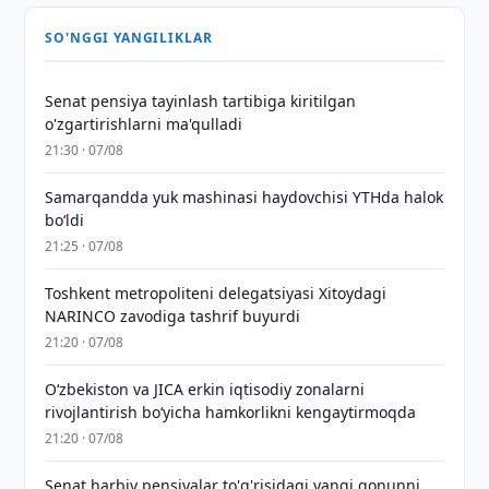
SO'NGGI YANGILIKLAR
Senat pensiya tayinlash tartibiga kiritilgan
o'zgartirishlarni ma'qulladi
21:30 · 07/08
Samarqandda yuk mashinasi haydovchisi YTHda halok
bo‘ldi
21:25 · 07/08
Toshkent metropoliteni delegatsiyasi Xitoydagi
NARINCO zavodiga tashrif buyurdi
21:20 · 07/08
Oʻzbekiston va JICA erkin iqtisodiy zonalarni
rivojlantirish boʻyicha hamkorlikni kengaytirmoqda
21:20 · 07/08
Senat harbiy pensiyalar to'g'risidagi yangi qonunni