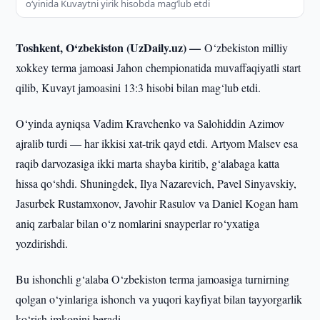
o‘yinida Kuvaytni yirik hisobda mag‘lub etdi
Toshkent, O‘zbekiston (UzDaily.uz) —
O‘zbekiston milliy
xokkey terma jamoasi Jahon chempionatida muvaffaqiyatli start
qilib, Kuvayt jamoasini 13:3 hisobi bilan mag‘lub etdi.
O‘yinda ayniqsa Vadim Kravchenko va Salohiddin Azimov
ajralib turdi — har ikkisi xat-trik qayd etdi. Artyom Malsev esa
raqib darvozasiga ikki marta shayba kiritib, g‘alabaga katta
hissa qo‘shdi. Shuningdek, Ilya Nazarevich, Pavel Sinyavskiy,
Jasurbek Rustamxonov, Javohir Rasulov va Daniel Kogan ham
aniq zarbalar bilan o‘z nomlarini snayperlar ro‘yxatiga
yozdirishdi.
Bu ishonchli g‘alaba O‘zbekiston terma jamoasiga turnirning
qolgan o‘yinlariga ishonch va yuqori kayfiyat bilan tayyorgarlik
ko‘rish imkonini beradi.