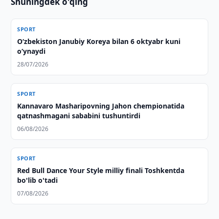
Shuningdek o'qing
SPORT
O‘zbekiston Janubiy Koreya bilan 6 oktyabr kuni
o‘ynaydi
28/07/2026
SPORT
Kannavaro Masharipovning Jahon chempionatida
qatnashmagani sababini tushuntirdi
06/08/2026
SPORT
Red Bull Dance Your Style milliy finali Toshkentda
bo'lib o'tadi
07/08/2026