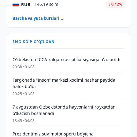
RUB
146,19 so'm
↓ 0.12%
Barcha valyuta kurslari →
ENG KO'P O'QILGAN
O‘zbekiston ICCA xalqaro assotsiatsiyasiga aʼzo bo‘ldi
20:38 · 01/08
Farg‘onada “Inson” markazi xodimi hashar paytida
halok bo‘ldi
20:25 · 01/08
7 avgustdan O‘zbekistonda hayvonlarni ro‘yxatdan
o‘tkazish boshlanadi
18:45 · 04/08
Prezidentimiz suv-motor sporti bo‘yicha