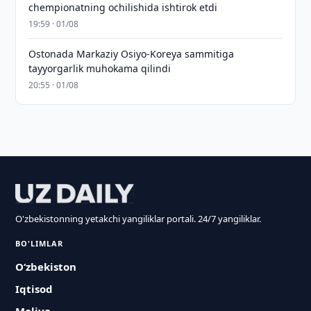
chempionatning ochilishida ishtirok etdi
19:59 · 01/08
Ostonada Markaziy Osiyo-Koreya sammitiga
tayyorgarlik muhokama qilindi
20:55 · 01/08
O'zbekistonning yetakchi yangiliklar portali. 24/7 yangiliklar.
BO'LIMLAR
O‘zbekiston
Iqtisod