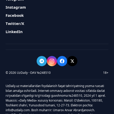
Instagram
Facebook
Twitter/X
LinkedIn
© 2026 UzDaily · OAV №248510
18+
UzDaily.uz materiallaridan foydalanish faqat tahririyatning yozma ruxsati
bilan amalga oshiriladi. Internet-ommaviy axborot vositasi sifatida davlat
roʻyxatidan oʻtganligi toʻgʻrisidagi guvohnoma №248510, 2024 yil 1 aprel.
Muassis: «Daily Media» xususiy korxonasi. Manzil: Oʻzbekiston, 100180,
Toshkent shahri, Yunusobod tumani, 12-27-73. Elektron pochta:
info@uzdaily.com. Bosh muharrir: Umarov Anvar Abrardjanovich.