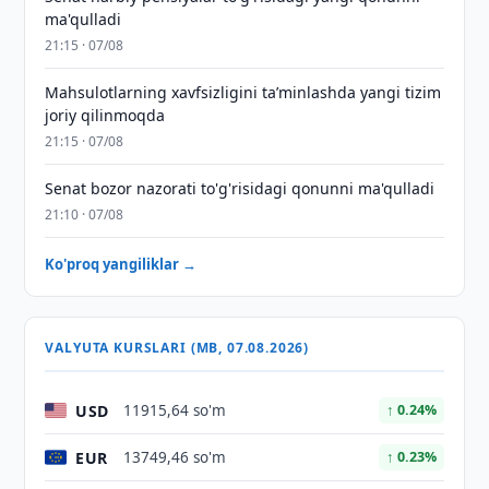
ma'qulladi
21:15 · 07/08
Mahsulotlarning xavfsizligini taʼminlashda yangi tizim
joriy qilinmoqda
21:15 · 07/08
Senat bozor nazorati to'g'risidagi qonunni ma'qulladi
21:10 · 07/08
Ko'proq yangiliklar →
VALYUTA KURSLARI (MB, 07.08.2026)
USD
11915,64 so'm
↑ 0.24%
EUR
13749,46 so'm
↑ 0.23%