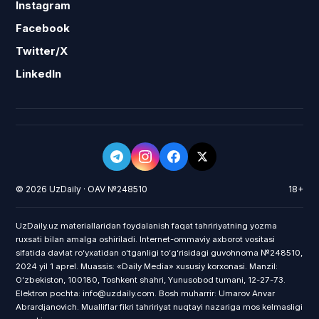
Instagram
Facebook
Twitter/X
LinkedIn
© 2026 UzDaily · OAV №248510
18+
UzDaily.uz materiallaridan foydalanish faqat tahririyatning yozma
ruxsati bilan amalga oshiriladi. Internet-ommaviy axborot vositasi
sifatida davlat roʻyxatidan oʻtganligi toʻgʻrisidagi guvohnoma №248510,
2024 yil 1 aprel. Muassis: «Daily Media» xususiy korxonasi. Manzil:
Oʻzbekiston, 100180, Toshkent shahri, Yunusobod tumani, 12-27-73.
Elektron pochta: info@uzdaily.com. Bosh muharrir: Umarov Anvar
Abrardjanovich. Mualliflar fikri tahririyat nuqtayi nazariga mos kelmasligi