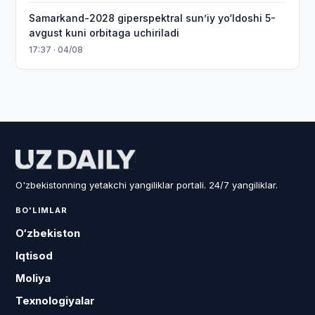
Samarkand-2028 giperspektral sun’iy yo‘ldoshi 5-
avgust kuni orbitaga uchiriladi
17:37 · 04/08
O'zbekistonning yetakchi yangiliklar portali. 24/7 yangiliklar.
BO'LIMLAR
O‘zbekiston
Iqtisod
Moliya
Texnologiyalar