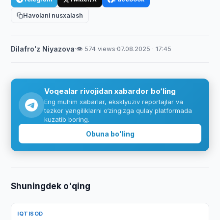
Havolani nusxalash
Dilafro'z Niyazova
·
👁 574 views
·
07.08.2025 · 17:45
Voqealar rivojidan xabardor bo‘ling
Eng muhim xabarlar, eksklyuziv reportajlar va
tezkor yangiliklarni o‘zingizga qulay platformada
kuzatib boring.
Obuna bo'ling
Shuningdek o'qing
IQTISOD