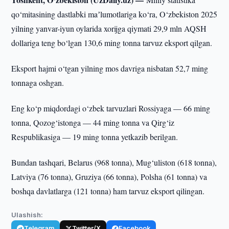
qo‘mitasining dastlabki maʼlumotlariga ko‘ra, O‘zbekiston 2025
yilning yanvar-iyun oylarida xorijga qiymati 29,9 mln AQSH
dollariga teng bo‘lgan 130,6 ming tonna tarvuz eksport qilgan.
Eksport hajmi o‘tgan yilning mos davriga nisbatan 52,7 ming
tonnaga oshgan.
Eng ko‘p miqdordagi o‘zbek tarvuzlari Rossiyaga — 66 ming
tonna, Qozog‘istonga — 44 ming tonna va Qirg‘iz
Respublikasiga — 19 ming tonna yetkazib berilgan.
Bundan tashqari, Belarus (968 tonna), Mug‘uliston (618 tonna),
Latviya (76 tonna), Gruziya (66 tonna), Polsha (61 tonna) va
boshqa davlatlarga (121 tonna) ham tarvuz eksport qilingan.
Ulashish:
Telegram
Twitter/X
Facebook