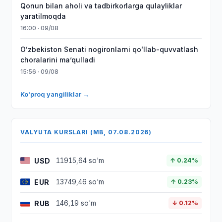
Qonun bilan aholi va tadbirkorlarga qulayliklar
yaratilmoqda
16:00 · 09/08
Oʻzbekiston Senati nogironlarni qoʻllab-quvvatlash
choralarini maʼqulladi
15:56 · 09/08
Ko'proq yangiliklar →
VALYUTA KURSLARI (MB, 07.08.2026)
USD
11915,64 so'm
↑ 0.24%
EUR
13749,46 so'm
↑ 0.23%
RUB
146,19 so'm
↓ 0.12%