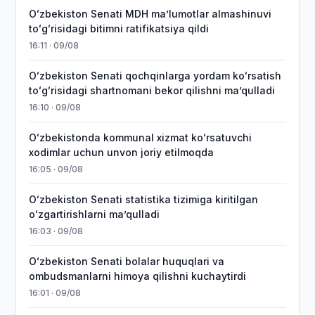
Oʻzbekiston Senati MDH maʼlumotlar almashinuvi
toʻgʻrisidagi bitimni ratifikatsiya qildi
16:11 · 09/08
Oʻzbekiston Senati qochqinlarga yordam koʻrsatish
toʻgʻrisidagi shartnomani bekor qilishni maʼqulladi
16:10 · 09/08
Oʻzbekistonda kommunal xizmat koʻrsatuvchi
xodimlar uchun unvon joriy etilmoqda
16:05 · 09/08
Oʻzbekiston Senati statistika tizimiga kiritilgan
oʻzgartirishlarni maʼqulladi
16:03 · 09/08
Oʻzbekiston Senati bolalar huquqlari va
ombudsmanlarni himoya qilishni kuchaytirdi
16:01 · 09/08