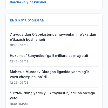
Barcha valyuta kurslari →
ENG KO'P O'QILGAN
7 avgustdan O‘zbekistonda hayvonlarni ro‘yxatdan
o‘tkazish boshlanadi
18:45 · 04/08
Hukumat “Bunyodkor”ga 5 milliard so‘m ajratdi
12:45 · 03/08
Mahmud Murodov Oktagon ligasida yarim og‘ir
vazn chempioni bo‘ldi
12:25 · 03/08
“O‘zMIJ”ning yarim yillik foydasi 2,1 trillion so‘mga
yetdi
18:10 · 03/08