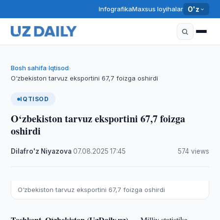
Infografika
Maxsus loyihalar
O'z
Bosh sahifa
Iqtisod
›
›
O‘zbekiston tarvuz eksportini 67,7 foizga oshirdi
IQTISOD
O‘zbekiston tarvuz eksportini 67,7 foizga
oshirdi
Dilafro'z Niyazova
·
07.08.2025
·
17:45
·
574 views
O‘zbekiston tarvuz eksportini 67,7 foizga oshirdi
Toshkent, O‘zbekiston (UzDaily.uz) —
Milliy statistika