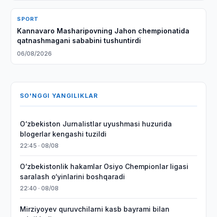
SPORT
Kannavaro Masharipovning Jahon chempionatida
qatnashmagani sababini tushuntirdi
06/08/2026
SO'NGGI YANGILIKLAR
O‘zbekiston Jurnalistlar uyushmasi huzurida
blogerlar kengashi tuzildi
22:45 · 08/08
O‘zbekistonlik hakamlar Osiyo Chempionlar ligasi
saralash o‘yinlarini boshqaradi
22:40 · 08/08
Mirziyoyev quruvchilarni kasb bayrami bilan