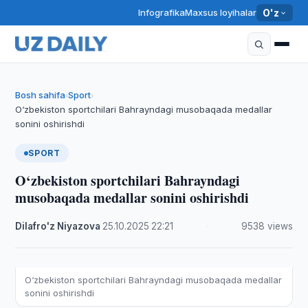
Infografika
Maxsus loyihalar
O'z
Bosh sahifa
Sport
›
›
O‘zbekiston sportchilari Bahrayndagi musobaqada medallar
sonini oshirishdi
SPORT
O‘zbekiston sportchilari Bahrayndagi
musobaqada medallar sonini oshirishdi
Dilafro'z Niyazova
·
25.10.2025
·
22:21
·
9538 views
O‘zbekiston sportchilari Bahrayndagi musobaqada medallar
sonini oshirishdi