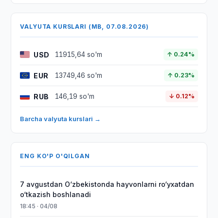
VALYUTA KURSLARI (MB, 07.08.2026)
USD
11915,64 so'm
↑ 0.24%
EUR
13749,46 so'm
↑ 0.23%
RUB
146,19 so'm
↓ 0.12%
Barcha valyuta kurslari →
ENG KO'P O'QILGAN
7 avgustdan O‘zbekistonda hayvonlarni ro‘yxatdan
o‘tkazish boshlanadi
18:45 · 04/08