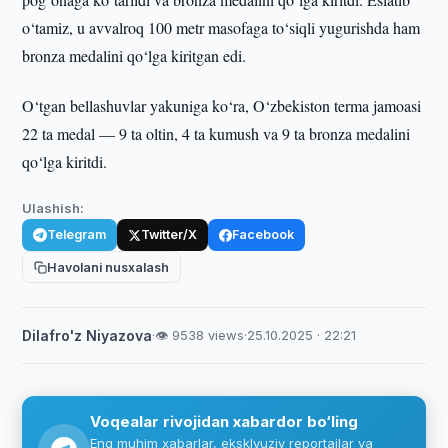
o‘tamiz, u avvalroq 100 metr masofaga to‘siqli yugurishda ham
bronza medalini qo‘lga kiritgan edi.
O‘tgan bellashuvlar yakuniga ko‘ra, O‘zbekiston terma jamoasi
22 ta medal — 9 ta oltin, 4 ta kumush va 9 ta bronza medalini
qo‘lga kiritdi.
Ulashish:
Telegram
Twitter/X
Facebook
Havolani nusxalash
Dilafro'z Niyazova
·
👁 9538 views
·
25.10.2025 · 22:21
Voqealar rivojidan xabardor bo‘ling
Eng muhim xabarlar, eksklyuziv reportajlar va