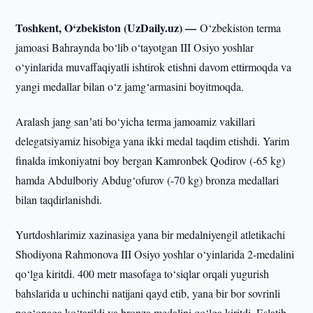
Toshkent, O‘zbekiston (UzDaily.uz) —
O‘zbekiston terma
jamoasi Bahraynda bo‘lib o‘tayotgan III Osiyo yoshlar
o‘yinlarida muvaffaqiyatli ishtirok etishni davom ettirmoqda va
yangi medallar bilan o‘z jamg‘armasini boyitmoqda.
Aralash jang sanʼati bo‘yicha terma jamoamiz vakillari
delegatsiyamiz hisobiga yana ikki medal taqdim etishdi. Yarim
finalda imkoniyatni boy bergan Kamronbek Qodirov (-65 kg)
hamda Abdulboriy Abdug‘ofurov (-70 kg) bronza medallari
bilan taqdirlanishdi.
Yurtdoshlarimiz xazinasiga yana bir medalniyengil atletikachi
Shodiyona Rahmonova III Osiyo yoshlar o‘yinlarida 2-medalini
qo‘lga kiritdi. 400 metr masofaga to‘siqlar orqali yugurish
bahslarida u uchinchi natijani qayd etib, yana bir bor sovrinli
pog‘onaga ko‘tarildi va bronza medalini qo‘lga kiritdi. Eslatib