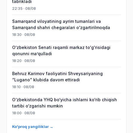
tabrikladi
22:35 · 08/08
Samarqand viloyatining ayrim tumanlari va
Samarqand shahri chegaralari oʻzgartirilmoqda
18:30 · 08/08
Oʻzbekiston Senati raqamli markaz toʻgʻrisidagi
qonunni maʼqulladi
18:20 · 08/08
Behruz Karimov faoliyatini Shveysariyaning
“Lugano” klubida davom ettiradi
18:10 · 08/08
O‘zbekistonda YHQ bo‘yicha ishlarni ko‘rib chiqish
tartibi o‘zgarishi mumkin
18:00 · 08/08
Ko'proq yangiliklar →