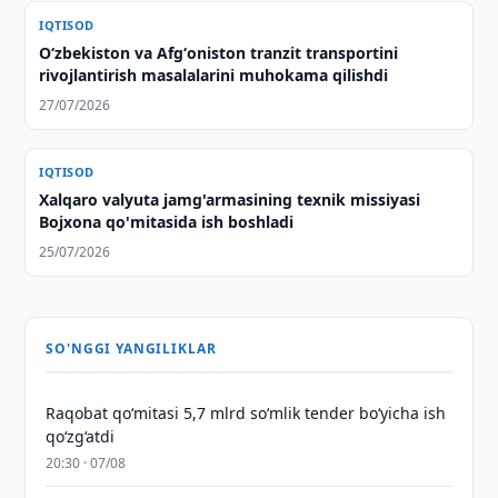
IQTISOD
Oʻzbekiston va Afgʻoniston tranzit transportini
rivojlantirish masalalarini muhokama qilishdi
27/07/2026
IQTISOD
Xalqaro valyuta jamg'armasining texnik missiyasi
Bojxona qo'mitasida ish boshladi
25/07/2026
SO'NGGI YANGILIKLAR
Raqobat qo‘mitasi 5,7 mlrd so‘mlik tender bo‘yicha ish
qo‘zg‘atdi
20:30 · 07/08