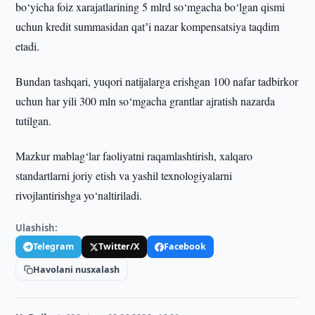
bo‘yicha foiz xarajatlarining 5 mlrd so‘mgacha bo‘lgan qismi
uchun kredit summasidan qatʼi nazar kompensatsiya taqdim
etadi.
Bundan tashqari, yuqori natijalarga erishgan 100 nafar tadbirkor
uchun har yili 300 mln so‘mgacha grantlar ajratish nazarda
tutilgan.
Mazkur mablag‘lar faoliyatni raqamlashtirish, xalqaro
standartlarni joriy etish va yashil texnologiyalarni
rivojlantirishga yo‘naltiriladi.
Ulashish:
Telegram
Twitter/X
Facebook
Havolani nusxalash