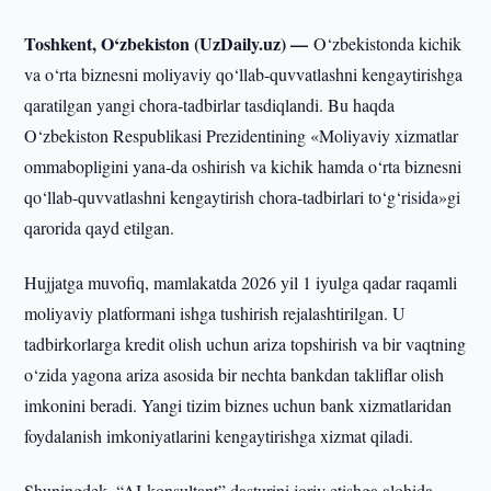
Toshkent, O‘zbekiston (UzDaily.uz) —
O‘zbekistonda kichik
va o‘rta biznesni moliyaviy qo‘llab-quvvatlashni kengaytirishga
qaratilgan yangi chora-tadbirlar tasdiqlandi. Bu haqda
O‘zbekiston Respublikasi Prezidentining «Moliyaviy xizmatlar
ommabopligini yana-da oshirish va kichik hamda o‘rta biznesni
qo‘llab-quvvatlashni kengaytirish chora-tadbirlari to‘g‘risida»gi
qarorida qayd etilgan.
Hujjatga muvofiq, mamlakatda 2026 yil 1 iyulga qadar raqamli
moliyaviy platformani ishga tushirish rejalashtirilgan. U
tadbirkorlarga kredit olish uchun ariza topshirish va bir vaqtning
o‘zida yagona ariza asosida bir nechta bankdan takliflar olish
imkonini beradi. Yangi tizim biznes uchun bank xizmatlaridan
foydalanish imkoniyatlarini kengaytirishga xizmat qiladi.
Shuningdek, “AI-konsultant” dasturini joriy etishga alohida