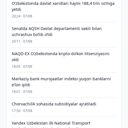
O‘zbekistonda davlat xaridlari hajmi 188,4 trln so‘mga
yetdi
20:24 · 07/08
Senatda AQSH Davlat departamenti vakili bilan
uchrashuv boʻlib oʻtdi
20:11 · 07/08
NAQD-EX O‘zbekistonda kripto-do‘kon litsenziyasini
oldi
18:05 · 07/08
Markaziy bank murojaatlar indeksi yuqori banklarni
eʼlon qildi
18:01 · 07/08
Chorvachilik sohasida subsidiyalar ajratiladi
17:56 · 07/08
Yandex Uzbekistan ilk National Transport