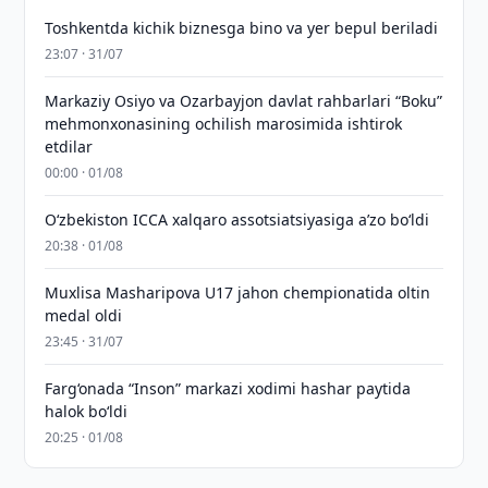
Toshkentda kichik biznesga bino va yer bepul beriladi
23:07 · 31/07
Markaziy Osiyo va Ozarbayjon davlat rahbarlari “Boku”
mehmonxonasining ochilish marosimida ishtirok
etdilar
00:00 · 01/08
O‘zbekiston ICCA xalqaro assotsiatsiyasiga aʼzo bo‘ldi
20:38 · 01/08
Muxlisa Masharipova U17 jahon chempionatida oltin
medal oldi
23:45 · 31/07
Farg‘onada “Inson” markazi xodimi hashar paytida
halok bo‘ldi
20:25 · 01/08