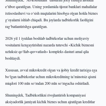
eʼtibor qaratilgan. Uning yordamida tijorat banklari mahallalar
ixtisoslashuvi va o‘sish nuqtalarini hisobga olgan holda biznes
g‘oyalarni ishlab chiqadi. Bu joylarda tadbirkorlik faolligini
rag‘batlantirishga qaratilgan.
2026 yil 1 iyuldan boshlab tadbirkorlar uchun moliyaviy
vositalarni kengaytirishni nazarda tutuvchi «Kichik biznesni
uzluksiz qo‘llab-quvvatlash» kompleks dasturi amal qila
boshlaydi.
Xususan, avval mikrokredit olgan va ijobiy kredit tarixiga ega
bo‘lgan tadbirkorlar uchun mikrokreditning taʼminotsiz qismi
miqdori 100 mln so‘mdan 200 mln so‘mgacha oshiriladi.
Shuningdek, Tadbirkorlikni rivojlantirish kompaniyasi
aksiyadorlik jamiyati kichik biznes uchun ajratilgan kreditlar