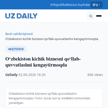
Infografika
Maxsus loyihalar
O'z
Bosh sahifa
Iqtisod
›
›
O‘zbekiston kichik biznesni qo‘llab-quvvatlashni kengaytirmoqda
IQTISOD
O‘zbekiston kichik biznesni qo‘llab-
quvvatlashni kengaytirmoqda
UzDaily
·
02.06.2026
·
16:20
·
606 views
O‘zbekiston kichik biznesni qo‘llab-quvvatlashni
kengaytirmoqda / Foto: Surat sun'iy intellekti tomonidan
yaratilgan.