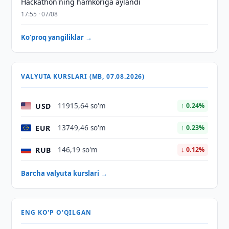
Hackathon'ning hamkoriga aylandi
17:55 · 07/08
Ko'proq yangiliklar →
VALYUTA KURSLARI (MB, 07.08.2026)
USD
11915,64 so'm
↑ 0.24%
EUR
13749,46 so'm
↑ 0.23%
RUB
146,19 so'm
↓ 0.12%
Barcha valyuta kurslari →
ENG KO'P O'QILGAN