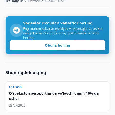
UzDaily
·
👁 606 views
·
02.06.2026 · 16:20
Voqealar rivojidan xabardor bo‘ling
Eng muhim xabarlar, eksklyuziv reportajlar va tezkor
yangiliklarni o‘zingizga qulay platformada kuzatib
boring.
Obuna bo'ling
Shuningdek o'qing
IQTISOD
O‘zbekiston aeroportlarida yo‘lovchi oqimi 16% ga
oshdi
28/07/2026