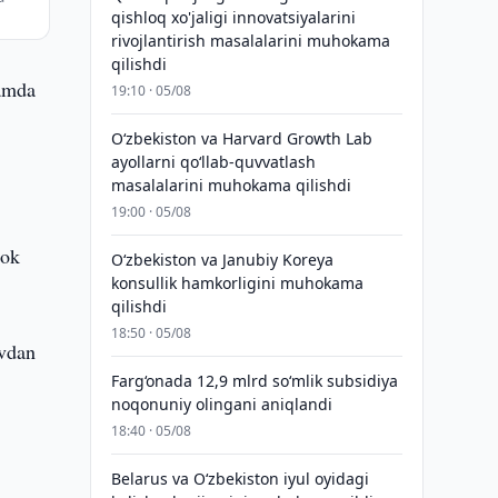
qishloq xo'jaligi innovatsiyalarini
rivojlantirish masalalarini muhokama
qilishdi
hamda
19:10 · 05/08
Oʻzbekiston va Harvard Growth Lab
ayollarni qoʻllab-quvvatlash
masalalarini muhokama qilishdi
19:00 · 05/08
rok
Oʻzbekiston va Janubiy Koreya
konsullik hamkorligini muhokama
qilishdi
18:50 · 05/08
ovdan
Farg‘onada 12,9 mlrd so‘mlik subsidiya
noqonuniy olingani aniqlandi
18:40 · 05/08
Belarus va O‘zbekiston iyul oyidagi