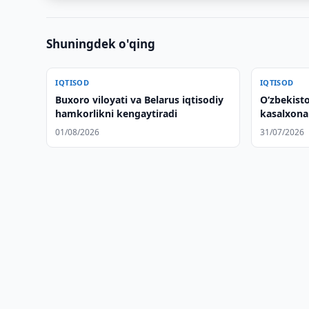
Shuningdek o'qing
IQTISOD
IQTISOD
Buxoro viloyati va Belarus iqtisodiy
Oʻzbekist
hamkorlikni kengaytiradi
kasalxonal
muhokama
01/08/2026
31/07/2026