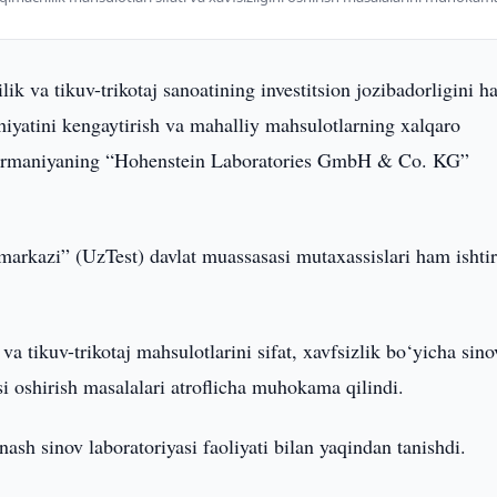
lik va tikuv-trikotaj sanoatining investitsion jozibadorligini 
hiyatini kengaytirish va mahalliy mahsulotlarning xalqaro
a Germaniyaning “Hohenstein Laboratories GmbH & Co. KG”
 markazi” (UzTest) davlat muassasasi mutaxassislari ham ishti
tikuv-trikotaj mahsulotlarini sifat, xavfsizlik bo‘yicha sin
 oshirish masalalari atroflicha muhokama qilindi.
sh sinov laboratoriyasi faoliyati bilan yaqindan tanishdi.