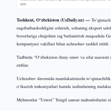
qildi
Toshkent, O‘zbekiston (UzDaily.uz) —
To‘qimachi
raqobatbardoshligini oshirish, sohaning eksport salo
bozorlariga chiqishini rag‘batlantirish maqsadid
kompaniyasi vakillari bilan uchrashuv tashkil etildi.
Tadbirda “O‘zbekiston ilmiy-sinov va sifat nazorati
etdilar.
Uchrashuv davomida mamlakatimizda to‘qimachilik va 
o‘tkazish imkoniyatlari hamda xodimlarning malakasi
Mehmonlar “Uztest” Yengil sanoat mahsulotlarini sina