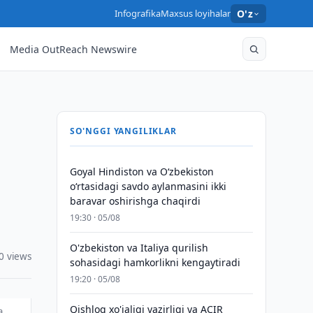
Infografika
Maxsus loyihalar
O'z
Media OutReach Newswire
SO'NGGI YANGILIKLAR
Goyal Hindiston va Oʻzbekiston
oʻrtasidagi savdo aylanmasini ikki
baravar oshirishga chaqirdi
19:30 · 05/08
O'zbekiston va Italiya qurilish
0 views
sohasidagi hamkorlikni kengaytiradi
19:20 · 05/08
Qishloq xo'jaligi vazirligi va ACIR
a