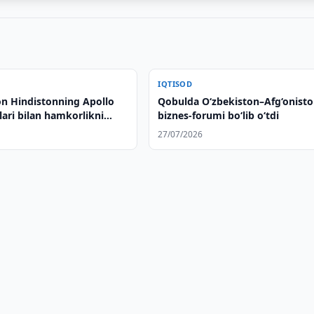
IQTISOD
on Hindistonning Apollo
Qobulda O‘zbekiston–Afg‘onist
ari bilan hamkorlikni
biznes-forumi bo‘lib o‘tdi
 qildi
27/07/2026