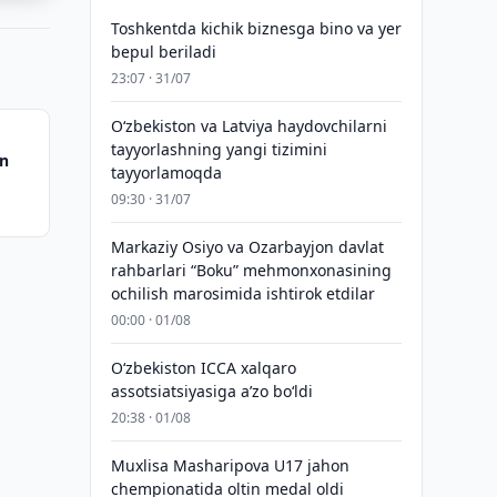
Toshkentda kichik biznesga bino va yer
bepul beriladi
23:07 · 31/07
Oʻzbekiston va Latviya haydovchilarni
tayyorlashning yangi tizimini
on
tayyorlamoqda
09:30 · 31/07
Markaziy Osiyo va Ozarbayjon davlat
rahbarlari “Boku” mehmonxonasining
ochilish marosimida ishtirok etdilar
00:00 · 01/08
O‘zbekiston ICCA xalqaro
assotsiatsiyasiga aʼzo bo‘ldi
20:38 · 01/08
Muxlisa Masharipova U17 jahon
chempionatida oltin medal oldi