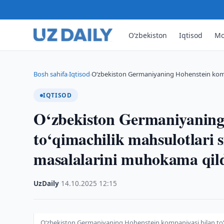
O‘zbekiston
Iqtisod
Mo
Bosh sahifa
Iqtisod
O‘zbekiston Germaniyaning Hohenstein kompan
›
›
IQTISOD
O‘zbekiston Germaniyaning
to‘qimachilik mahsulotlari si
masalalarini muhokama qil
UzDaily
·
14.10.2025
·
12:15
O‘zbekiston Germaniyaning Hohenstein kompaniyasi bilan to‘qi