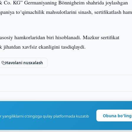
& Co. KG” Germaniyaning Bönnigheim shahrida joylashgan
paniya to‘qimachilik mahsulotlarini sinash, sertifikatlash ha
sosiy hamkorlaridan biri hisoblanadi. Mazkur sertifikat
 jihatdan xavfsiz ekanligini tasdiqlaydi.
Havolani nusxalash
Obuna bo'ling
r yangiliklarni o‘zingizga qulay platformada kuzatib