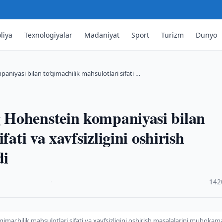
liya
Texnologiyalar
Madaniyat
Sport
Turizm
Dunyo
iyasi bilan to‘qimachilik mahsulotlari sifati …
 Hohenstein kompaniyasi bilan
fati va xavfsizligini oshirish
di
·
142
machilik mahsulotlari sifati va xavfsizligini oshirish masalalarini muhokam