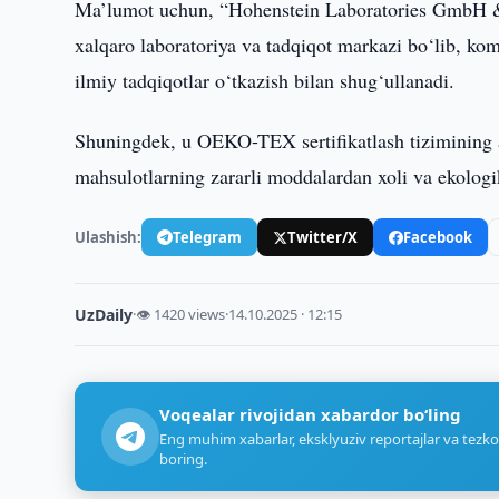
Ma’lumot uchun, “Hohenstein Laboratories GmbH 
xalqaro laboratoriya va tadqiqot markazi bo‘lib, kom
ilmiy tadqiqotlar o‘tkazish bilan shug‘ullanadi.
Shuningdek, u OEKO-TEX sertifikatlash tizimining a
mahsulotlarning zararli moddalardan xoli va ekologik
Ulashish:
Telegram
Twitter/X
Facebook
UzDaily
·
👁 1420 views
·
14.10.2025 · 12:15
Voqealar rivojidan xabardor bo‘ling
Eng muhim xabarlar, eksklyuziv reportajlar va tezko
boring.