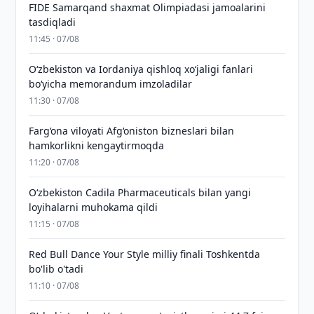
FIDE Samarqand shaxmat Olimpiadasi jamoalarini
tasdiqladi
11:45 · 07/08
Oʻzbekiston va Iordaniya qishloq xoʻjaligi fanlari
boʻyicha memorandum imzoladilar
11:30 · 07/08
Farg‘ona viloyati Afg‘oniston bizneslari bilan
hamkorlikni kengaytirmoqda
11:20 · 07/08
Oʻzbekiston Cadila Pharmaceuticals bilan yangi
loyihalarni muhokama qildi
11:15 · 07/08
Red Bull Dance Your Style milliy finali Toshkentda
bo'lib o'tadi
11:10 · 07/08