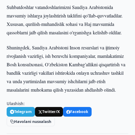
Suhbatdoshlar vatandoshlarimizni Saudiya Arabistonida
mavsumiy ishlarga joylashtirish taklifini qo'llab-quvvatladilar.
Xususan, qurilish-muhandislik sohasi va Haj mavsumida
qassoblarni jalb qilish masalasini o'rganishga kelishib oldilar.
Shuningdek, Saudiya Arabistoni Inson resurslari va ijtimoiy
rivojlanish vazirligi, ish beruvchi kompaniyalar, mamlakatimiz
Bosh konsulxonasi, O'zbekiston Kambag'allikni qisqartirish va
bandlik vazirligi vakillari ishtirokida onlayn uchrashuv tashkil
va unda yurtimizdan mavsumiy ishchilarni jalb etish
masalalarini muhokama qilish yuzasidan ahdlashib olindi.
Ulashish:
Telegram
Twitter/X
Facebook
Havolani nusxalash