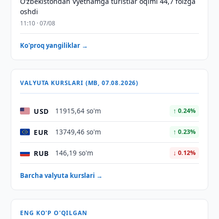
O‘zbekistondan Vyetnamga turistlar oqimi 44,7 foizga
oshdi
11:10 · 07/08
Ko'proq yangiliklar →
VALYUTA KURSLARI (MB, 07.08.2026)
USD
11915,64 so'm
↑ 0.24%
EUR
13749,46 so'm
↑ 0.23%
RUB
146,19 so'm
↓ 0.12%
Barcha valyuta kurslari →
ENG KO'P O'QILGAN