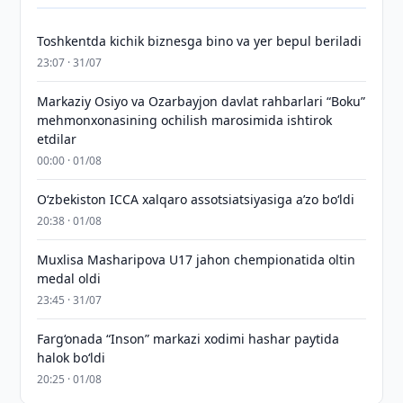
Toshkentda kichik biznesga bino va yer bepul beriladi
23:07 · 31/07
Markaziy Osiyo va Ozarbayjon davlat rahbarlari “Boku”
mehmonxonasining ochilish marosimida ishtirok
etdilar
00:00 · 01/08
O‘zbekiston ICCA xalqaro assotsiatsiyasiga aʼzo bo‘ldi
20:38 · 01/08
Muxlisa Masharipova U17 jahon chempionatida oltin
medal oldi
23:45 · 31/07
Farg‘onada “Inson” markazi xodimi hashar paytida
halok bo‘ldi
20:25 · 01/08