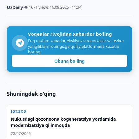
UzDaily
·
👁 1671 views
·
16.09.2025 · 11:34
Voqealar rivojidan xabardor bo‘ling
Eng muhim xabarlar, eksklyuziv reportajlar va tezkor
yangiliklarni o‘zingizga qulay platformada kuzatib
boring.
Obuna bo'ling
Shuningdek o'qing
IQTISOD
Nukusdagi qozonxona kogeneratsiya yordamida
modernizatsiya qilinmoqda
28/07/2026