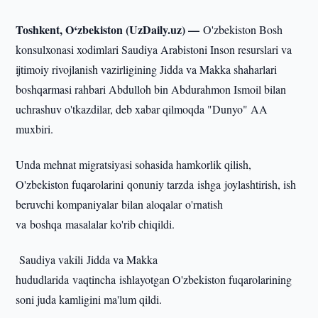
Toshkent, O‘zbekiston (UzDaily.uz) —
O'zbekiston Bosh
konsulxonasi xodimlari Saudiya Arabistoni Inson resurslari va
ijtimoiy rivojlanish vazirligining Jidda va Makka shaharlari
boshqarmasi rahbari Abdulloh bin Abdurahmon Ismoil bilan
uchrashuv o'tkazdilar, deb xabar qilmoqda "Dunyo" AA
muxbiri.
Unda mehnat migratsiyasi sohasida hamkorlik qilish,
O'zbekiston fuqarolarini qonuniy tarzda ishga joylashtirish, ish
beruvchi kompaniyalar bilan aloqalar o'rnatish
va boshqa masalalar ko'rib chiqildi.
Saudiya vakili Jidda va Makka
hududlarida vaqtincha ishlayotgan O'zbekiston fuqarolarining
soni juda kamligini ma'lum qildi.