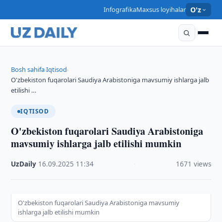
Infografika
Maxsus loyihalar
O'z
Bosh sahifa
Iqtisod
›
›
O'zbekiston fuqarolari Saudiya Arabistoniga mavsumiy ishlarga jalb
etilishi …
IQTISOD
O'zbekiston fuqarolari Saudiya Arabistoniga
mavsumiy ishlarga jalb etilishi mumkin
UzDaily
·
16.09.2025
·
11:34
·
1671 views
O'zbekiston fuqarolari Saudiya Arabistoniga mavsumiy
ishlarga jalb etilishi mumkin