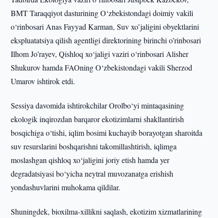
BMT Taraqqiyot dasturining O‘zbekistondagi doimiy vakili
o‘rinbosari Anas Fayyad Karman, Suv xo’jaligini obyektlarini
ekspluatatsiya qilish agentligi direktorining birinchi o’rinbosari
Ilhom Jo’rayev, Qishloq xo‘jaligi vaziri o‘rinbosari Alisher
Shukurov hamda FAOning O‘zbekistondagi vakili Sherzod
Umarov ishtirok etdi.
Sessiya davomida ishtirokchilar Orolbo‘yi mintaqasining
ekologik inqirozdan barqaror ekotizimlarni shakllantirish
bosqichiga o‘tishi, iqlim bosimi kuchayib borayotgan sharoitda
suv resurslarini boshqarishni takomillashtirish, iqlimga
moslashgan qishloq xo‘jaligini joriy etish hamda yer
degradatsiyasi bo‘yicha neytral muvozanatga erishish
yondashuvlarini muhokama qildilar.
Shuningdek, bioxilma-xillikni saqlash, ekotizim xizmatlarining