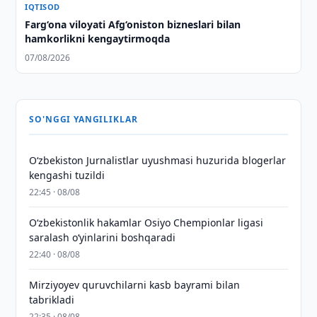
IQTISOD
Farg‘ona viloyati Afg‘oniston bizneslari bilan
hamkorlikni kengaytirmoqda
07/08/2026
SO'NGGI YANGILIKLAR
O‘zbekiston Jurnalistlar uyushmasi huzurida blogerlar
kengashi tuzildi
22:45 · 08/08
O‘zbekistonlik hakamlar Osiyo Chempionlar ligasi
saralash o‘yinlarini boshqaradi
22:40 · 08/08
Mirziyoyev quruvchilarni kasb bayrami bilan
tabrikladi
22:35 · 08/08