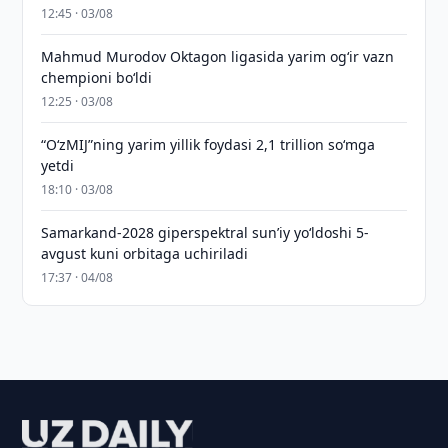
12:45 · 03/08
Mahmud Murodov Oktagon ligasida yarim og‘ir vazn
chempioni bo‘ldi
12:25 · 03/08
“O‘zMIJ”ning yarim yillik foydasi 2,1 trillion so‘mga
yetdi
18:10 · 03/08
Samarkand-2028 giperspektral sun’iy yo‘ldoshi 5-
avgust kuni orbitaga uchiriladi
17:37 · 04/08