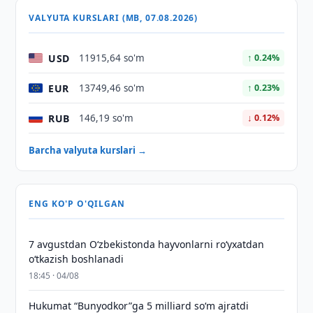
VALYUTA KURSLARI (MB, 07.08.2026)
USD
11915,64 so'm
↑ 0.24%
EUR
13749,46 so'm
↑ 0.23%
RUB
146,19 so'm
↓ 0.12%
Barcha valyuta kurslari →
ENG KO'P O'QILGAN
7 avgustdan O‘zbekistonda hayvonlarni ro‘yxatdan
o‘tkazish boshlanadi
18:45 · 04/08
Hukumat “Bunyodkor”ga 5 milliard so‘m ajratdi