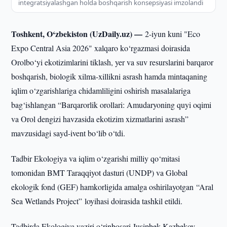
integratsiyalashgan holda boshqarish konsepsiyasi imzolandi
Toshkent, O‘zbekiston (UzDaily.uz) —
2-iyun kuni "Eco
Expo Central Asia 2026" xalqaro ko‘rgazmasi doirasida
Orolbo‘yi ekotizimlarini tiklash, yer va suv resurslarini barqaror
boshqarish, biologik xilma-xillikni asrash hamda mintaqaning
iqlim o‘zgarishlariga chidamliligini oshirish masalalariga
bag‘ishlangan “Barqarorlik orollari: Amudaryoning quyi oqimi
va Orol dengizi havzasida ekotizim xizmatlarini asrash”
mavzusidagi sayd-ivent bo‘lib o‘tdi.
Tadbir Ekologiya va iqlim o‘zgarishi milliy qo‘mitasi
tomonidan BMT Taraqqiyot dasturi (UNDP) va Global
ekologik fond (GEF) hamkorligida amalga oshirilayotgan “Aral
Sea Wetlands Project” loyihasi doirasida tashkil etildi.
Tadbirda Ekologiya vaziri o‘rinbosari Jusipbek Kazbekov,