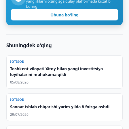
yangiliklarni o‘zingizga qulay platformada kuzatib
boring.
Obuna bo'ling
Shuningdek o'qing
IQTISOD
Toshkent viloyati Xitoy bilan yangi investitsiya
loyihalarini muhokama qildi
05/08/2026
IQTISOD
Sanoat ishlab chiqarishi yarim yilda 8 foizga oshdi
29/07/2026