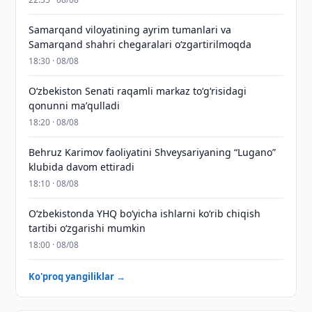
Samarqand viloyatining ayrim tumanlari va
Samarqand shahri chegaralari oʻzgartirilmoqda
18:30 · 08/08
Oʻzbekiston Senati raqamli markaz toʻgʻrisidagi
qonunni maʼqulladi
18:20 · 08/08
Behruz Karimov faoliyatini Shveysariyaning “Lugano”
klubida davom ettiradi
18:10 · 08/08
O‘zbekistonda YHQ bo‘yicha ishlarni ko‘rib chiqish
tartibi o‘zgarishi mumkin
18:00 · 08/08
Ko'proq yangiliklar →