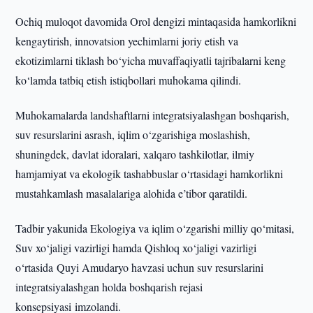
Ochiq muloqot davomida Orol dengizi mintaqasida hamkorlikni
kengaytirish, innovatsion yechimlarni joriy etish va
ekotizimlarni tiklash bo‘yicha muvaffaqiyatli tajribalarni keng
ko‘lamda tatbiq etish istiqbollari muhokama qilindi.
Muhokamalarda landshaftlarni integratsiyalashgan boshqarish,
suv resurslarini asrash, iqlim o‘zgarishiga moslashish,
shuningdek, davlat idoralari, xalqaro tashkilotlar, ilmiy
hamjamiyat va ekologik tashabbuslar o‘rtasidagi hamkorlikni
mustahkamlash masalalariga alohida e’tibor qaratildi.
Tadbir yakunida Ekologiya va iqlim o‘zgarishi milliy qo‘mitasi,
Suv xo‘jaligi vazirligi hamda Qishloq xo‘jaligi vazirligi
o‘rtasida Quyi Amudaryo havzasi uchun suv resurslarini
integratsiyalashgan holda boshqarish rejasi
konsepsiyasi imzolandi.