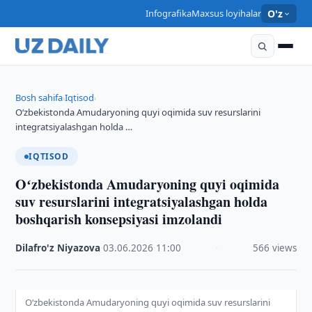
Infografika
Maxsus loyihalar
O'z
Bosh sahifa
Iqtisod
›
›
Oʻzbekistonda Amudaryoning quyi oqimida suv resurslarini
integratsiyalashgan holda …
IQTISOD
Oʻzbekistonda Amudaryoning quyi oqimida
suv resurslarini integratsiyalashgan holda
boshqarish konsepsiyasi imzolandi
Dilafro'z Niyazova
·
03.06.2026
·
11:00
·
566 views
Oʻzbekistonda Amudaryoning quyi oqimida suv resurslarini