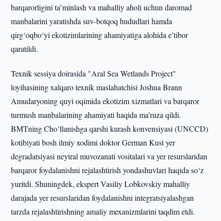
barqarorligini ta’minlash va mahalliy aholi uchun daromad
manbalarini yaratishda suv-botqoq hududlari hamda
qirg‘oqbo‘yi ekotizimlarining ahamiyatiga alohida e’tibor
qaratildi.
Texnik sessiya doirasida "Aral Sea Wetlands Project"
loyihasining xalqaro texnik maslahatchisi Joshua Brann
Amudaryoning quyi oqimida ekotizim xizmatlari va barqaror
turmush manbalarining ahamiyati haqida ma’ruza qildi.
BMTning Cho‘llanishga qarshi kurash konvensiyasi (UNCCD)
kotibiyati bosh ilmiy xodimi doktor German Kust yer
degradatsiyasi neytral muvozanati vositalari va yer resurslaridan
barqaror foydalanishni rejalashtirish yondashuvlari haqida so‘z
yuritdi. Shuningdek, ekspert Vasiliy Lobkovskiy mahalliy
darajada yer resurslaridan foydalanishni integratsiyalashgan
tarzda rejalashtirishning amaliy mexanizmlarini taqdim etdi.