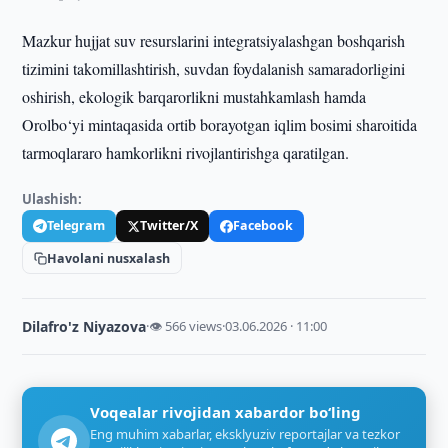
Mazkur hujjat suv resurslarini integratsiyalashgan boshqarish
tizimini takomillashtirish, suvdan foydalanish samaradorligini
oshirish, ekologik barqarorlikni mustahkamlash hamda
Orolbo‘yi mintaqasida ortib borayotgan iqlim bosimi sharoitida
tarmoqlararo hamkorlikni rivojlantirishga qaratilgan.
Ulashish:
Telegram
Twitter/X
Facebook
Havolani nusxalash
Dilafro'z Niyazova
·
👁 566 views
·
03.06.2026 · 11:00
Voqealar rivojidan xabardor bo‘ling
Eng muhim xabarlar, eksklyuziv reportajlar va tezkor