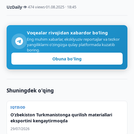
UzDaily
·
👁 474 views
·
01.08.2025 · 18:45
Voqealar rivojidan xabardor bo‘ling
Eng muhim xabarlar, eksklyuziv reportajlar va tezkor
yangiliklarni o‘zingizga qulay platformada kuzatib
boring.
Obuna bo'ling
Shuningdek o'qing
IQTISOD
Oʻzbekiston Turkmanistonga qurilish materiallari
eksportini kengaytirmoqda
29/07/2026