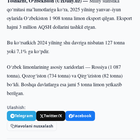
Toshkent, O‘zbekiston (UzDaily.uz) —
Milliy statistika
qo‘mitasi maʼlumotlariga ko‘ra, 2025 yilning yanvar–iyun
oylarida O‘zbekiston 1 908 tonna limon eksport qilgan. Eksport
hajmi 3 million AQSH dollarini tashkil etgan.
Bu ko‘rsatkich 2024 yilning shu davriga nisbatan 127 tonna
yoki 7,1% ga ko‘pdir.
O‘zbek limonlarining asosiy xaridorlari — Rossiya (1 087
tonna), Qozog‘iston (734 tonna) va Qirg‘iziston (82 tonna)
bo‘ldi. Boshqa davlatlarga esa jami 5 tonna limon yetkazib
berilgan.
Ulashish:
Telegram
Twitter/X
Facebook
Havolani nusxalash