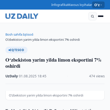
Infografika
Maxsus loyihalar
O'z
Bosh sahifa
Iqtisod
›
›
Oʻzbekiston yarim yilda limon eksportini 7% oshirdi
IQTISOD
Oʻzbekiston yarim yilda limon eksportini 7%
oshirdi
UzDaily
·
01.08.2025
·
18:45
·
474 views
Oʻzbekiston yarim yilda limon eksportini 7% oshirdi