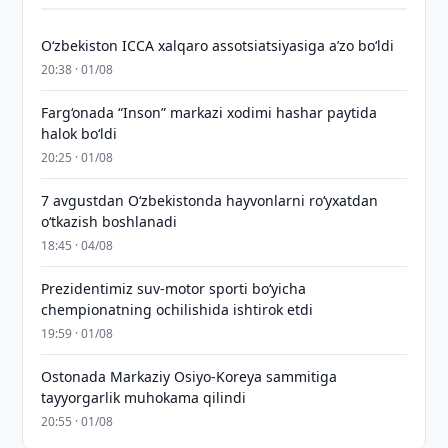
O‘zbekiston ICCA xalqaro assotsiatsiyasiga aʼzo bo‘ldi
20:38 · 01/08
Farg‘onada “Inson” markazi xodimi hashar paytida
halok bo‘ldi
20:25 · 01/08
7 avgustdan O‘zbekistonda hayvonlarni ro‘yxatdan
o‘tkazish boshlanadi
18:45 · 04/08
Prezidentimiz suv-motor sporti bo‘yicha
chempionatning ochilishida ishtirok etdi
19:59 · 01/08
Ostonada Markaziy Osiyo-Koreya sammitiga
tayyorgarlik muhokama qilindi
20:55 · 01/08