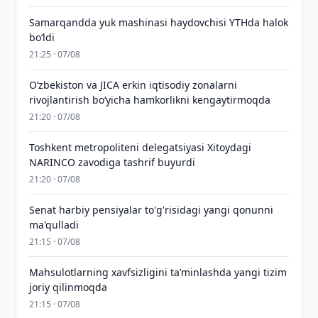
Samarqandda yuk mashinasi haydovchisi YTHda halok
bo‘ldi
21:25 · 07/08
Oʻzbekiston va JICA erkin iqtisodiy zonalarni
rivojlantirish boʻyicha hamkorlikni kengaytirmoqda
21:20 · 07/08
Toshkent metropoliteni delegatsiyasi Xitoydagi
NARINCO zavodiga tashrif buyurdi
21:20 · 07/08
Senat harbiy pensiyalar to'g'risidagi yangi qonunni
ma'qulladi
21:15 · 07/08
Mahsulotlarning xavfsizligini taʼminlashda yangi tizim
joriy qilinmoqda
21:15 · 07/08