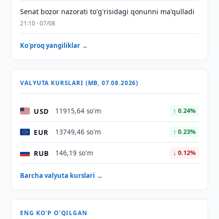
Senat bozor nazorati to'g'risidagi qonunni ma'qulladi
21:10 · 07/08
Ko'proq yangiliklar →
VALYUTA KURSLARI (MB, 07.08.2026)
USD
11915,64 so'm
↑ 0.24%
EUR
13749,46 so'm
↑ 0.23%
RUB
146,19 so'm
↓ 0.12%
Barcha valyuta kurslari →
ENG KO'P O'QILGAN