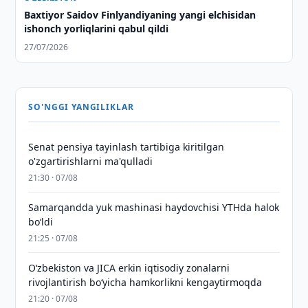
Baxtiyor Saidov Finlyandiyaning yangi elchisidan
ishonch yorliqlarini qabul qildi
27/07/2026
SO'NGGI YANGILIKLAR
Senat pensiya tayinlash tartibiga kiritilgan
o'zgartirishlarni ma'qulladi
21:30 · 07/08
Samarqandda yuk mashinasi haydovchisi YTHda halok
bo‘ldi
21:25 · 07/08
Oʻzbekiston va JICA erkin iqtisodiy zonalarni
rivojlantirish boʻyicha hamkorlikni kengaytirmoqda
21:20 · 07/08