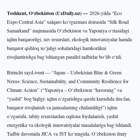
Toshkent, O‘zbekiston (UzDaily.uz) —
2026-yilda “Eco
Expo Central Asia” xalqaro ko‘rgazmasi doirasida “Silk Road
Samarkand” majmuasida O‘zbekiston va Yaponiya o‘rtasidagi
iqlim barqarorligi, suv resurslari, ekologik innovatsiyalar hamda
barqaror qishloq xo‘jaligi sohalaridagi hamkorlikni
rivojlantirishga bag‘ishlangan parallel tadbirlar bo‘lib o‘tdi.
Birinchi sayd-ivent — “Japan – Uzbekistan Blue & Green
Nexus: Science, Sustainability, and Community Resilience for
Climate Action” (“Yaponiya – O‘zbekiston “havorang” va
“yashil” bog‘liqligi: iqlim o‘zgarishiga qarshi kurashda ilm-fan,
barqaror rivojlanish va jamoalarning chidamliligi”) iqlim
o‘zgarishi, tabiiy resurslardan oqilona foydalanish, yashil
energetika va ekologik innovatsiyalar masalalariga bag‘ishlandi.
Tadbir davomida JICA va JST ko‘magida, O‘zbekiston ilmiy