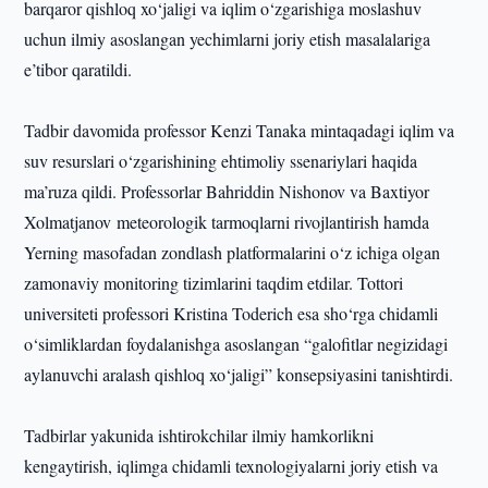
barqaror qishloq xo‘jaligi va iqlim o‘zgarishiga moslashuv
uchun ilmiy asoslangan yechimlarni joriy etish masalalariga
e’tibor qaratildi.
Tadbir davomida professor Kenzi Tanaka mintaqadagi iqlim va
suv resurslari o‘zgarishining ehtimoliy ssenariylari haqida
ma’ruza qildi. Professorlar Bahriddin Nishonov va Baxtiyor
Xolmatjanov meteorologik tarmoqlarni rivojlantirish hamda
Yerning masofadan zondlash platformalarini o‘z ichiga olgan
zamonaviy monitoring tizimlarini taqdim etdilar. Tottori
universiteti professori Kristina Toderich esa sho‘rga chidamli
o‘simliklardan foydalanishga asoslangan “galoﬁtlar negizidagi
aylanuvchi aralash qishloq xo‘jaligi” konsepsiyasini tanishtirdi.
Tadbirlar yakunida ishtirokchilar ilmiy hamkorlikni
kengaytirish, iqlimga chidamli texnologiyalarni joriy etish va