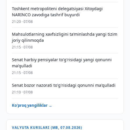
Toshkent metropoliteni delegatsiyasi Xitoydagi
NARINCO zavodiga tashrif buyurdi
21:20 · 07/08
Mahsulotlarning xavfsizligini taʼminlashda yangi tizim
joriy qilinmoqda
21:15 · 07/08
Senat harbiy pensiyalar to'g'risidagi yangi qonunni
ma'qulladi
21:15 · 07/08
Senat bozor nazorati to'g'risidagi qonunni ma'qulladi
21:10 · 07/08
Ko'proq yangiliklar →
VALYUTA KURSLARI (MB, 07.08.2026)