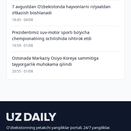
7 avgustdan O‘zbekistonda hayvonlarni ro‘yxatdan
o‘tkazish boshlanadi
18:45 · 04/08
Prezidentimiz suv-motor sporti bo‘yicha
chempionatning ochilishida ishtirok etdi
19:59 · 01/08
Ostonada Markaziy Osiyo-Koreya sammitiga
tayyorgarlik muhokama qilindi
20:55 · 01/08
O'zbekistonning yetakchi yangiliklar portali. 24/7 yangiliklar.