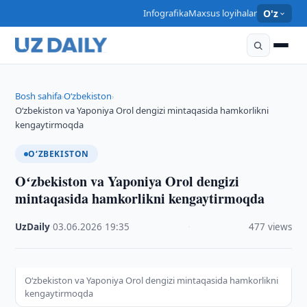
Infografika
Maxsus loyihalar
O'z
Bosh sahifa
O‘zbekiston
›
›
Oʻzbekiston va Yaponiya Orol dengizi mintaqasida hamkorlikni
kengaytirmoqda
O‘ZBEKISTON
Oʻzbekiston va Yaponiya Orol dengizi
mintaqasida hamkorlikni kengaytirmoqda
UzDaily
·
03.06.2026
·
19:35
·
477 views
Oʻzbekiston va Yaponiya Orol dengizi mintaqasida hamkorlikni
kengaytirmoqda