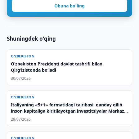
Obuna bo'ling
Shuningdek o'qing
O‘ZBEKISTON
Oʻzbekiston Prezidenti davlat tashrifi bilan
Qirgʻizistonda boʻladi
30/07/2026
O‘ZBEKISTON
Italiyaning «5+1» formatidagi tajribasi: qanday qilib
inson kapitaliga kiritilayotgan investitsiyalar Markaziy
Osiyo bilan strategik sheriklikning asosiga
29/07/2026
aylanmoqda
O‘ZBEKISTON