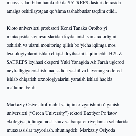
muassasalari bilan hamkorlikda SATREPS dasturi doirasida
amalga oshirilayotgan qo‘shma tashabbuslar taqdim etildi.
Kioto universiteti professori Kenzi Tanaka Orolbo‘yi
mintaqasida suv resurslaridan foydalanish samaradorligini
oshirish va ularni monitoring qilish bo‘yicha iqlimga mos
texnologiyalarni ishlab chiqish loyihasini taqdim etdi. H2UZ
SATREPS loyihasi eksperti Yuki Yanagida Ab Farah uglerod
neytralligiga erishish maqsadida yashil va havorang vodorod
ishlab chiqarish texnologiyalarini yaratish ishlari haqida
ma’lumot berdi.
Markaziy Osiyo atrof-muhit va iqlim o‘zgarishini o‘rganish
universiteti (“Green University”) rektori Baxtiyor Po‘latov
ekologiya, iqlimga moslashuv va barqaror rivojlanish sohalarida
mutaxassislar tayyorlash, shuningdek, Markaziy Osiyoda