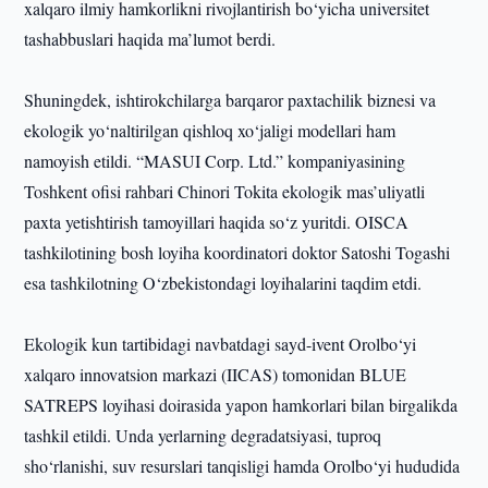
xalqaro ilmiy hamkorlikni rivojlantirish bo‘yicha universitet
tashabbuslari haqida ma’lumot berdi.
Shuningdek, ishtirokchilarga barqaror paxtachilik biznesi va
ekologik yo‘naltirilgan qishloq xo‘jaligi modellari ham
namoyish etildi. “MASUI Corp. Ltd.” kompaniyasining
Toshkent ofisi rahbari Chinori Tokita ekologik mas’uliyatli
paxta yetishtirish tamoyillari haqida so‘z yuritdi. OISCA
tashkilotining bosh loyiha koordinatori doktor Satoshi Togashi
esa tashkilotning O‘zbekistondagi loyihalarini taqdim etdi.
Ekologik kun tartibidagi navbatdagi sayd-ivent Orolbo‘yi
xalqaro innovatsion markazi (IICAS) tomonidan BLUE
SATREPS loyihasi doirasida yapon hamkorlari bilan birgalikda
tashkil etildi. Unda yerlarning degradatsiyasi, tuproq
sho‘rlanishi, suv resurslari tanqisligi hamda Orolbo‘yi hududida