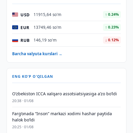
USD
11915,64 so'm
↑ 0.24%
EUR
13749,46 so'm
↑ 0.23%
RUB
146,19 so'm
↓ 0.12%
Barcha valyuta kurslari →
ENG KO'P O'QILGAN
O‘zbekiston ICCA xalqaro assotsiatsiyasiga aʼzo bo‘ldi
20:38 · 01/08
Farg‘onada “Inson” markazi xodimi hashar paytida
halok bo‘ldi
20:25 · 01/08