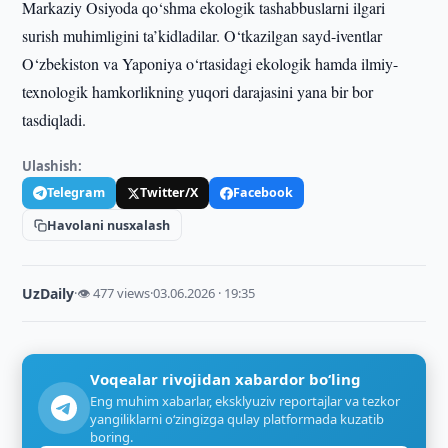
Markaziy Osiyoda qo‘shma ekologik tashabbuslarni ilgari
surish muhimligini ta’kidladilar. O‘tkazilgan sayd-iventlar
O‘zbekiston va Yaponiya o‘rtasidagi ekologik hamda ilmiy-
texnologik hamkorlikning yuqori darajasini yana bir bor
tasdiqladi.
Ulashish:
Telegram
Twitter/X
Facebook
Havolani nusxalash
UzDaily
·
👁 477 views
·
03.06.2026 · 19:35
Voqealar rivojidan xabardor bo‘ling
Eng muhim xabarlar, eksklyuziv reportajlar va tezkor
yangiliklarni o‘zingizga qulay platformada kuzatib
boring.