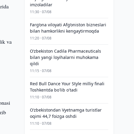
imzoladilar
rida
11:30 · 07/08
Farg‘ona viloyati Afg‘oniston bizneslari
bilan hamkorlikni kengaytirmoqda
11:20 · 07/08
lik va
Oʻzbekiston Cadila Pharmaceuticals
bilan yangi loyihalarni muhokama
qildi
i
11:15 · 07/08
Red Bull Dance Your Style milliy finali
Toshkentda bo'lib o'tadi
11:10 · 07/08
onasi
O‘zbekistondan Vyetnamga turistlar
zib
oqimi 44,7 foizga oshdi
11:10 · 07/08