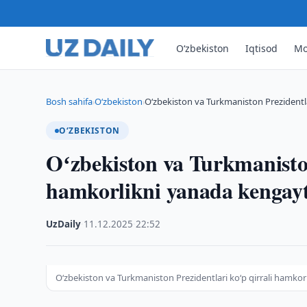
O‘zbekiston
Iqtisod
Mo
Bosh sahifa
O‘zbekiston
Oʻzbekiston va Turkmaniston Prezidentla
›
›
O‘ZBEKISTON
Oʻzbekiston va Turkmaniston
hamkorlikni yanada kengaytir
UzDaily
·
11.12.2025
·
22:52
Oʻzbekiston va Turkmaniston Prezidentlari koʻp qirrali hamkorli