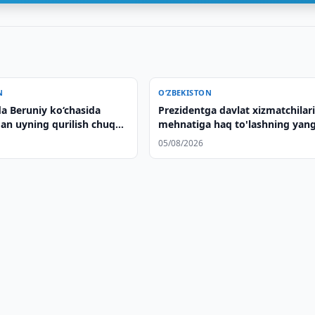
N
O‘ZBEKISTON
a Beruniy ko‘chasida
Prezidentga davlat xizmatchilar
an uyning qurilish chuquri
mehnatiga haq to'lashning yang
ildi
tizimi taqdim etildi
05/08/2026