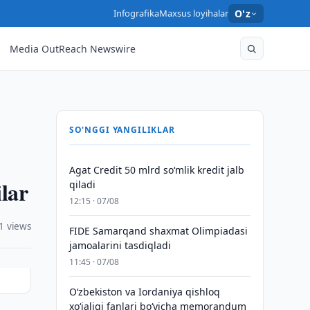
Infografika
Maxsus loyihalar
O'z
Media OutReach Newswire
SO'NGGI YANGILIKLAR
Agat Credit 50 mlrd so‘mlik kredit jalb
ilar
qiladi
12:15 · 07/08
1 views
FIDE Samarqand shaxmat Olimpiadasi
jamoalarini tasdiqladi
11:45 · 07/08
Oʻzbekiston va Iordaniya qishloq
xoʻjaligi fanlari boʻyicha memorandum