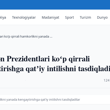
liya
Texnologiyalar
Madaniyat
Sport
Turizm
Dunyo
ri koʻp qirrali hamkorlikni yanada …
 Prezidentlari koʻp qirrali
ishga qatʼiy intilishni tasdiqlad
·
124
kni yanada kengaytirishga qatʼiy intilishni tasdiqladilar