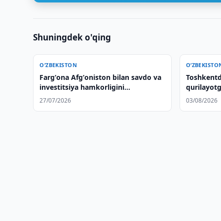
Shuningdek o'qing
O‘ZBEKISTON
O‘ZBEKISTO
Fargʻona Afgʻoniston bilan savdo va
Toshkentd
investitsiya hamkorligini
qurilayotg
kengaytirmoqda
cheti o‘pir
27/07/2026
03/08/2026