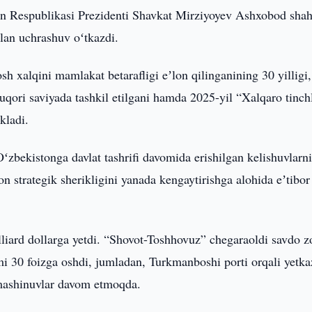
n Respublikasi Prezidenti Shavkat Mirziyoyev Ashxobod shah
an uchrashuv oʻtkazdi.
h xalqini mamlakat betarafligi eʼlon qilinganining 30 yilligi,
ori saviyada tashkil etilgani hamda 2025-yil “Xalqaro tinch
kladi.
ʻzbekistonga davlat tashrifi davomida erishilgan kelishuvlarn
 strategik sherikligini yanada kengaytirishga alohida eʼtibor
lliard dollarga yetdi. “Shovot-Toshhovuz” chegaraoldi savdo z
mi 30 foizga oshdi, jumladan, Turkmanboshi porti orqali yetka
lmashinuvlar davom etmoqda.