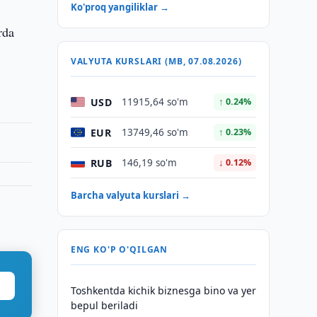
Ko'proq yangiliklar →
rda
VALYUTA KURSLARI (MB, 07.08.2026)
USD
11915,64 so'm
↑ 0.24%
EUR
13749,46 so'm
↑ 0.23%
RUB
146,19 so'm
↓ 0.12%
Barcha valyuta kurslari →
ENG KO'P O'QILGAN
Toshkentda kichik biznesga bino va yer
bepul beriladi