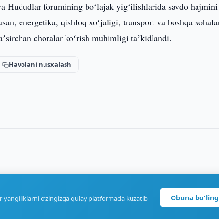
a Hududlar forumining boʻlajak yigʻilishlarida savdo hajmini
usan, energetika, qishloq xoʻjaligi, transport va boshqa sohala
aʼsirchan choralar koʻrish muhimligi taʼkidlandi.
Havolani nusxalash
Obuna bo'ling
r yangiliklarni o‘zingizga qulay platformada kuzatib