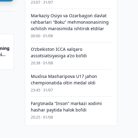
23:07 · 31/07
Markaziy Osiyo va Ozarbayjon davlat
rahbarlari “Boku” mehmonxonasining
ochilish marosimida ishtirok etdilar
00:00 · 01/08
ining
O‘zbekiston ICCA xalqaro
i
assotsiatsiyasiga aʼzo bo‘ldi
20:38 · 01/08
Muxlisa Masharipova U17 jahon
chempionatida oltin medal oldi
23:45 · 31/07
Farg‘onada “Inson” markazi xodimi
hashar paytida halok bo‘ldi
20:25 · 01/08