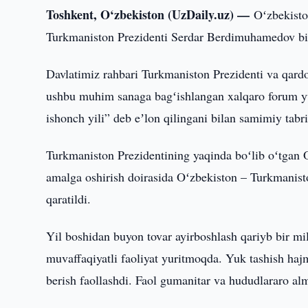
Toshkent, O‘zbekiston (UzDaily.uz) —
Oʻzbekisto
Turkmaniston Prezidenti Serdar Berdimuhamedov bil
Davlatimiz rahbari Turkmaniston Prezidenti va qardos
ushbu muhim sanaga bagʻishlangan xalqaro forum yuq
ishonch yili” deb eʼlon qilingani bilan samimiy tabri
Turkmaniston Prezidentining yaqinda boʻlib oʻtgan O
amalga oshirish doirasida Oʻzbekiston – Turkmaniston
qaratildi.
Yil boshidan buyon tovar ayirboshlash qariyb bir mi
muvaffaqiyatli faoliyat yuritmoqda. Yuk tashish haj
berish faollashdi. Faol gumanitar va hududlararo a