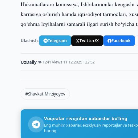
Hukumatlararo komissiya, Ishbilarmonlar kengashi v
karrasiga oshirish hamda iqtisodiyot tarmoqlari, xus
qoʻshma loyihalarni samarali ilgari surish boʻyicha t
Ulashish:
Telegram
Twitter/X
Facebook
UzDaily
·
👁 1241 views
·
11.12.2025 · 22:52
#Shavkat Mirziyoyev
Voqealar rivojidan xabardor bo‘ling
Eng muhim xabarlar, eksklyuziv reportajlar va tezko
boring.