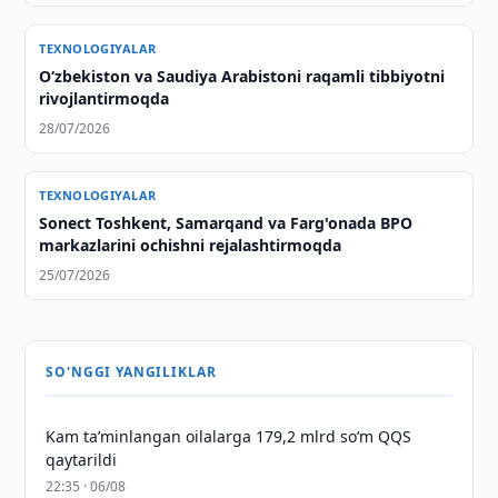
TEXNOLOGIYALAR
Oʻzbekiston va Saudiya Arabistoni raqamli tibbiyotni
rivojlantirmoqda
28/07/2026
TEXNOLOGIYALAR
Sonect Toshkent, Samarqand va Farg'onada BPO
markazlarini ochishni rejalashtirmoqda
25/07/2026
SO'NGGI YANGILIKLAR
Kam taʼminlangan oilalarga 179,2 mlrd so‘m QQS
qaytarildi
22:35 · 06/08