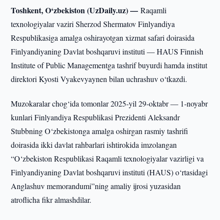
Toshkent, O‘zbekiston (UzDaily.uz) —
Raqamli
texnologiyalar vaziri Sherzod Shermatov Finlyandiya
Respublikasiga amalga oshirayotgan xizmat safari doirasida
Finlyandiyaning Davlat boshqaruvi instituti — HAUS Finnish
Institute of Public Managementga tashrif buyurdi hamda institut
direktori Kyosti Vyakevyaynen bilan uchrashuv o‘tkazdi.
Muzokaralar chog‘ida tomonlar 2025-yil 29-oktabr — 1-noyabr
kunlari Finlyandiya Respublikasi Prezidenti Aleksandr
Stubbning O‘zbekistonga amalga oshirgan rasmiy tashrifi
doirasida ikki davlat rahbarlari ishtirokida imzolangan
“O‘zbekiston Respublikasi Raqamli texnologiyalar vazirligi va
Finlyandiyaning Davlat boshqaruvi instituti (HAUS) o‘rtasidagi
Anglashuv memorandumi”ning amaliy ijrosi yuzasidan
atroflicha fikr almashdilar.