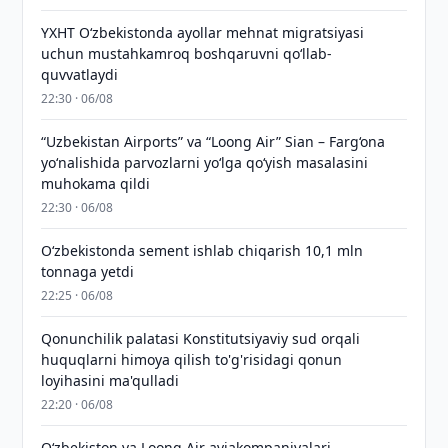
YXHT O‘zbekistonda ayollar mehnat migratsiyasi
uchun mustahkamroq boshqaruvni qo‘llab-
quvvatlaydi
22:30 · 06/08
“Uzbekistan Airports” va “Loong Air” Sian – Farg‘ona
yo‘nalishida parvozlarni yo‘lga qo‘yish masalasini
muhokama qildi
22:30 · 06/08
O‘zbekistonda sement ishlab chiqarish 10,1 mln
tonnaga yetdi
22:25 · 06/08
Qonunchilik palatasi Konstitutsiyaviy sud orqali
huquqlarni himoya qilish to'g'risidagi qonun
loyihasini ma'qulladi
22:20 · 06/08
Oʻzbekiston va Loong Air aviakompaniyalari