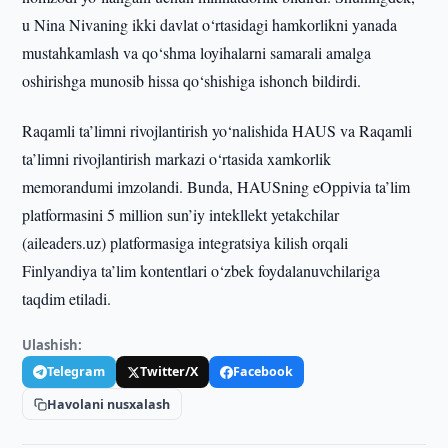
u Nina Nivaning ikki davlat o‘rtasidagi hamkorlikni yanada
mustahkamlash va qo‘shma loyihalarni samarali amalga
oshirishga munosib hissa qo‘shishiga ishonch bildirdi.
Raqamli ta’limni rivojlantirish yo‘nalishida HAUS va Raqamli
ta’limni rivojlantirish markazi o‘rtasida xamkorlik
memorandumi imzolandi. Bunda, HAUSning eOppivia ta’lim
platformasini 5 million sun’iy intekllekt yetakchilar
(aileaders.uz) platformasiga integratsiya kilish orqali
Finlyandiya ta’lim kontentlari o‘zbek foydalanuvchilariga
taqdim etiladi.
Ulashish:
Telegram
Twitter/X
Facebook
Havolani nusxalash