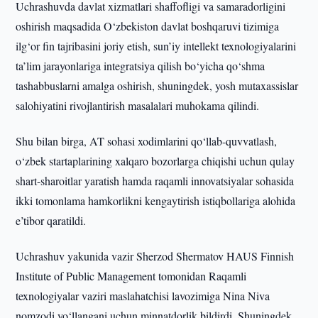
Uchrashuvda davlat xizmatlari shaffofligi va samaradorligini
oshirish maqsadida O‘zbekiston davlat boshqaruvi tizimiga
ilg‘or fin tajribasini joriy etish, sun’iy intellekt texnologiyalarini
ta’lim jarayonlariga integratsiya qilish bo‘yicha qo‘shma
tashabbuslarni amalga oshirish, shuningdek, yosh mutaxassislar
salohiyatini rivojlantirish masalalari muhokama qilindi.
Shu bilan birga, AT sohasi xodimlarini qo‘llab-quvvatlash,
o‘zbek startaplarining xalqaro bozorlarga chiqishi uchun qulay
shart-sharoitlar yaratish hamda raqamli innovatsiyalar sohasida
ikki tomonlama hamkorlikni kengaytirish istiqbollariga alohida
e’tibor qaratildi.
Uchrashuv yakunida vazir Sherzod Shermatov HAUS Finnish
Institute of Public Management tomonidan Raqamli
texnologiyalar vaziri maslahatchisi lavozimiga Nina Niva
nomzodi yo‘llangani uchun minnatdorlik bildirdi. Shuningdek,