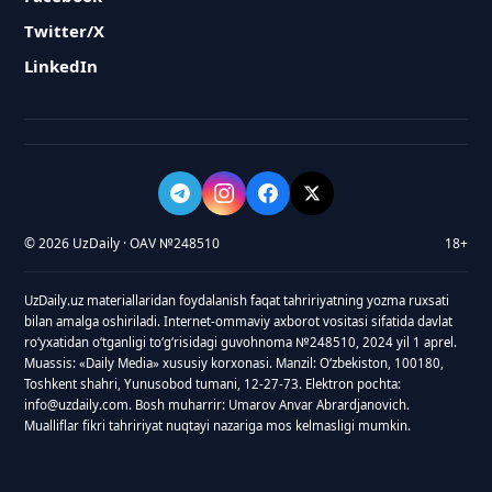
Twitter/X
LinkedIn
© 2026 UzDaily · OAV №248510
18+
UzDaily.uz materiallaridan foydalanish faqat tahririyatning yozma ruxsati
bilan amalga oshiriladi. Internet-ommaviy axborot vositasi sifatida davlat
roʻyxatidan oʻtganligi toʻgʻrisidagi guvohnoma №248510, 2024 yil 1 aprel.
Muassis: «Daily Media» xususiy korxonasi. Manzil: Oʻzbekiston, 100180,
Toshkent shahri, Yunusobod tumani, 12-27-73. Elektron pochta:
info@uzdaily.com. Bosh muharrir: Umarov Anvar Abrardjanovich.
Mualliflar fikri tahririyat nuqtayi nazariga mos kelmasligi mumkin.