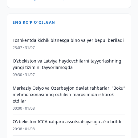
ENG KO'P O'QILGAN
Toshkentda kichik biznesga bino va yer bepul beriladi
23:07 · 31/07
Oʻzbekiston va Latviya haydovchilarni tayyorlashning
yangi tizimini tayyorlamoqda
09:30 · 31/07
Markaziy Osiyo va Ozarbayjon davlat rahbarlari “Boku”
mehmonxonasining ochilish marosimida ishtirok
etdilar
00:00 · 01/08
O‘zbekiston ICCA xalqaro assotsiatsiyasiga aʼzo bo‘ldi
20:38 · 01/08