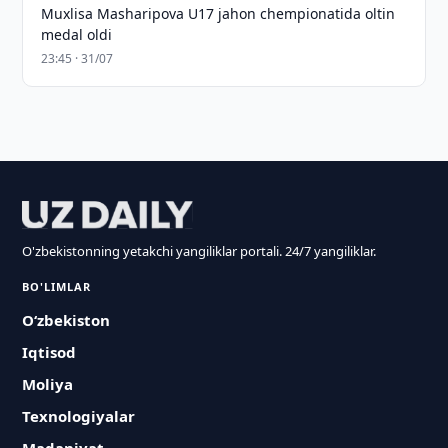
Muxlisa Masharipova U17 jahon chempionatida oltin
medal oldi
23:45 · 31/07
O'zbekistonning yetakchi yangiliklar portali. 24/7 yangiliklar.
BO'LIMLAR
O‘zbekiston
Iqtisod
Moliya
Texnologiyalar