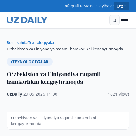
Infografika
Maxsus loyihalar
O'z
Bosh sahifa
Texnologiyalar
›
›
Oʻzbekiston va Finlyandiya raqamli hamkorlikni kengaytirmoqda
TEXNOLOGIYALAR
Oʻzbekiston va Finlyandiya raqamli
hamkorlikni kengaytirmoqda
UzDaily
·
29.05.2026
·
11:00
·
1621 views
Oʻzbekiston va Finlyandiya raqamli hamkorlikni
kengaytirmoqda