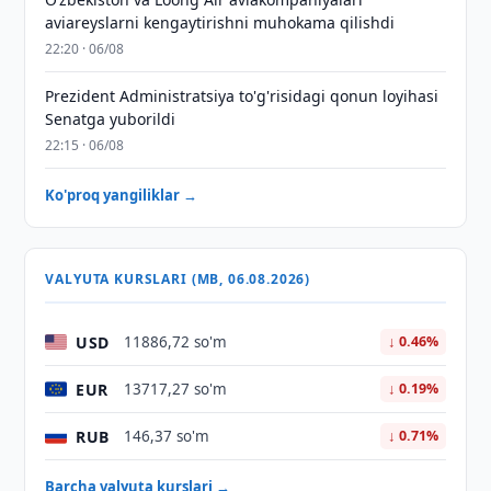
aviareyslarni kengaytirishni muhokama qilishdi
22:20 · 06/08
Prezident Administratsiya to'g'risidagi qonun loyihasi
Senatga yuborildi
22:15 · 06/08
Ko'proq yangiliklar →
VALYUTA KURSLARI (MB, 06.08.2026)
USD
11886,72 so'm
↓ 0.46%
EUR
13717,27 so'm
↓ 0.19%
RUB
146,37 so'm
↓ 0.71%
Barcha valyuta kurslari →