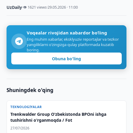
UzDaily
·
👁 1621 views
·
29.05.2026 · 11:00
Voqealar rivojidan xabardor bo‘ling
Eng muhim xabarlar, eksklyuziv reportajlar va tezkor
yangiliklarni o‘zingizga qulay platformada kuzatib
boring.
Obuna bo'ling
Shuningdek o'qing
TEXNOLOGIYALAR
Trenkwalder Group Oʻzbekistonda BPOni ishga
tushirishni oʻrganmoqda / Fot
27/07/2026