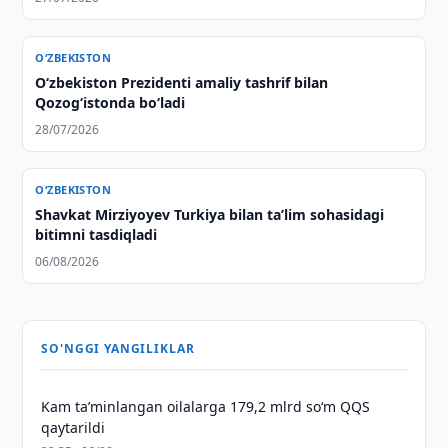
O‘ZBEKISTON
Oʻzbekiston Prezidenti amaliy tashrif bilan
Qozogʻistonda boʻladi
28/07/2026
O‘ZBEKISTON
Shavkat Mirziyoyev Turkiya bilan taʼlim sohasidagi
bitimni tasdiqladi
06/08/2026
SO'NGGI YANGILIKLAR
Kam taʼminlangan oilalarga 179,2 mlrd so‘m QQS
qaytarildi