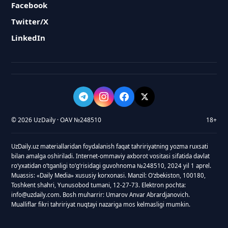
Facebook
Twitter/X
LinkedIn
© 2026 UzDaily · OAV №248510
18+
UzDaily.uz materiallaridan foydalanish faqat tahririyatning yozma ruxsati
bilan amalga oshiriladi. Internet-ommaviy axborot vositasi sifatida davlat
roʻyxatidan oʻtganligi toʻgʻrisidagi guvohnoma №248510, 2024 yil 1 aprel.
Muassis: «Daily Media» xususiy korxonasi. Manzil: Oʻzbekiston, 100180,
Toshkent shahri, Yunusobod tumani, 12-27-73. Elektron pochta:
info@uzdaily.com. Bosh muharrir: Umarov Anvar Abrardjanovich.
Mualliflar fikri tahririyat nuqtayi nazariga mos kelmasligi mumkin.