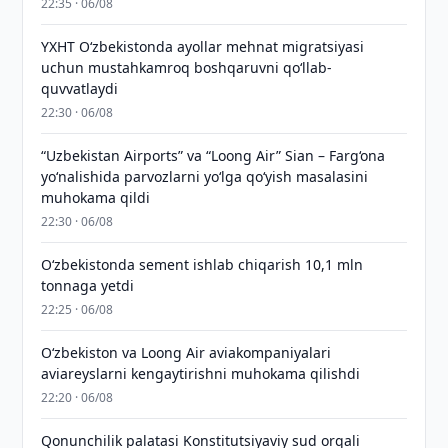
22:35 · 06/08
YXHT O‘zbekistonda ayollar mehnat migratsiyasi
uchun mustahkamroq boshqaruvni qo‘llab-
quvvatlaydi
22:30 · 06/08
“Uzbekistan Airports” va “Loong Air” Sian – Farg‘ona
yo‘nalishida parvozlarni yo‘lga qo‘yish masalasini
muhokama qildi
22:30 · 06/08
O‘zbekistonda sement ishlab chiqarish 10,1 mln
tonnaga yetdi
22:25 · 06/08
Oʻzbekiston va Loong Air aviakompaniyalari
aviareyslarni kengaytirishni muhokama qilishdi
22:20 · 06/08
Qonunchilik palatasi Konstitutsiyaviy sud orqali