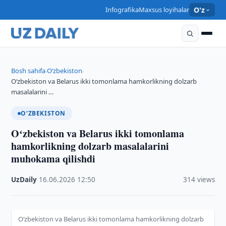
Infografika
Maxsus loyihalar
O'z
Bosh sahifa
O‘zbekiston
›
›
Oʻzbekiston va Belarus ikki tomonlama hamkorlikning dolzarb
masalalarini …
O‘ZBEKISTON
Oʻzbekiston va Belarus ikki tomonlama
hamkorlikning dolzarb masalalarini
muhokama qilishdi
UzDaily
·
16.06.2026
·
12:50
·
314 views
Oʻzbekiston va Belarus ikki tomonlama hamkorlikning dolzarb