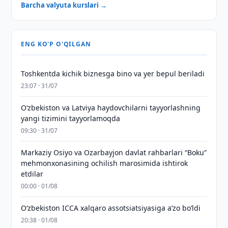
Barcha valyuta kurslari →
ENG KO'P O'QILGAN
Toshkentda kichik biznesga bino va yer bepul beriladi
23:07 · 31/07
Oʻzbekiston va Latviya haydovchilarni tayyorlashning
yangi tizimini tayyorlamoqda
09:30 · 31/07
Markaziy Osiyo va Ozarbayjon davlat rahbarlari “Boku”
mehmonxonasining ochilish marosimida ishtirok
etdilar
00:00 · 01/08
O‘zbekiston ICCA xalqaro assotsiatsiyasiga aʼzo bo‘ldi
20:38 · 01/08