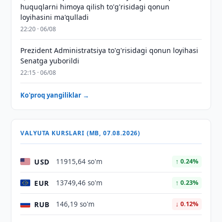
huquqlarni himoya qilish to'g'risidagi qonun
loyihasini ma'qulladi
22:20 · 06/08
Prezident Administratsiya to'g'risidagi qonun loyihasi
Senatga yuborildi
22:15 · 06/08
Ko'proq yangiliklar →
VALYUTA KURSLARI (MB, 07.08.2026)
USD
11915,64 so'm
↑ 0.24%
EUR
13749,46 so'm
↑ 0.23%
RUB
146,19 so'm
↓ 0.12%