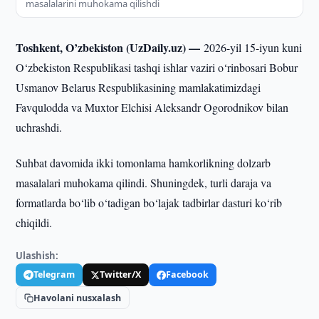
masalalarini muhokama qilishdi
Toshkent, O’zbekiston (UzDaily.uz) —
2026-yil 15-iyun kuni
O‘zbekiston Respublikasi tashqi ishlar vaziri o‘rinbosari Bobur
Usmanov Belarus Respublikasining mamlakatimizdagi
Favqulodda va Muxtor Elchisi Aleksandr Ogorodnikov bilan
uchrashdi.
Suhbat davomida ikki tomonlama hamkorlikning dolzarb
masalalari muhokama qilindi. Shuningdek, turli daraja va
formatlarda bo‘lib o‘tadigan bo‘lajak tadbirlar dasturi ko‘rib
chiqildi.
Ulashish:
Telegram
Twitter/X
Facebook
Havolani nusxalash