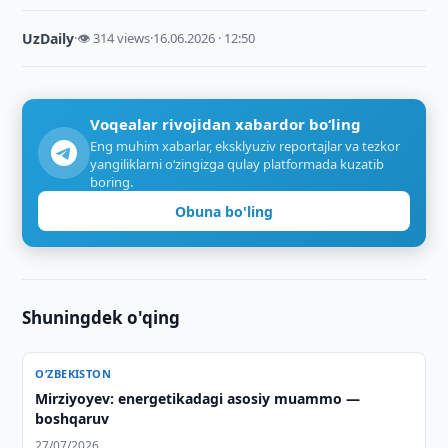
UzDaily
·
👁 314 views
·
16.06.2026 · 12:50
Voqealar rivojidan xabardor bo‘ling
Eng muhim xabarlar, eksklyuziv reportajlar va tezkor
yangiliklarni o‘zingizga qulay platformada kuzatib
boring.
Obuna bo'ling
Shuningdek o'qing
O‘ZBEKISTON
Mirziyoyev: energetikadagi asosiy muammo —
boshqaruv
27/07/2026