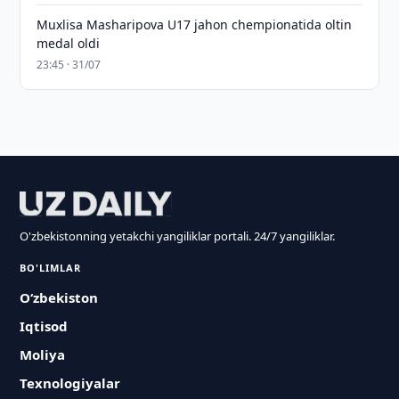
Muxlisa Masharipova U17 jahon chempionatida oltin
medal oldi
23:45 · 31/07
O'zbekistonning yetakchi yangiliklar portali. 24/7 yangiliklar.
BO'LIMLAR
O‘zbekiston
Iqtisod
Moliya
Texnologiyalar