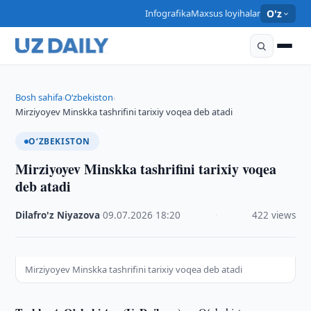
Infografika
Maxsus loyihalar
O'z
Bosh sahifa
O‘zbekiston
›
›
Mirziyoyev Minskka tashrifini tarixiy voqea deb atadi
O‘ZBEKISTON
Mirziyoyev Minskka tashrifini tarixiy voqea
deb atadi
Dilafro'z Niyazova
·
09.07.2026
·
18:20
·
422 views
Mirziyoyev Minskka tashrifini tarixiy voqea deb atadi