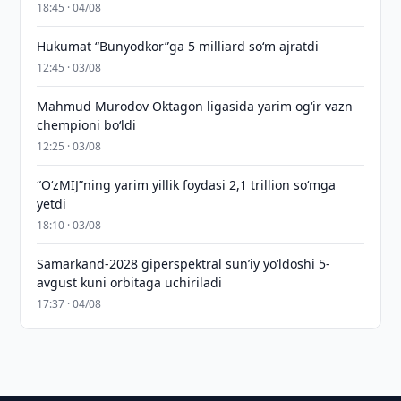
18:45 · 04/08
Hukumat “Bunyodkor”ga 5 milliard so‘m ajratdi
12:45 · 03/08
Mahmud Murodov Oktagon ligasida yarim og‘ir vazn
chempioni bo‘ldi
12:25 · 03/08
“O‘zMIJ”ning yarim yillik foydasi 2,1 trillion so‘mga
yetdi
18:10 · 03/08
Samarkand-2028 giperspektral sun’iy yo‘ldoshi 5-
avgust kuni orbitaga uchiriladi
17:37 · 04/08