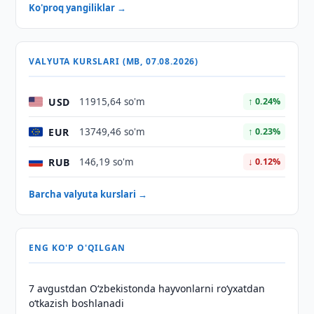
Ko'proq yangiliklar →
VALYUTA KURSLARI (MB, 07.08.2026)
USD
11915,64 so'm
↑ 0.24%
EUR
13749,46 so'm
↑ 0.23%
RUB
146,19 so'm
↓ 0.12%
Barcha valyuta kurslari →
ENG KO'P O'QILGAN
7 avgustdan O‘zbekistonda hayvonlarni ro‘yxatdan
o‘tkazish boshlanadi