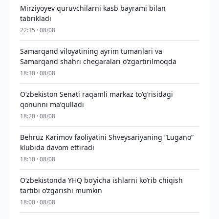
Mirziyoyev quruvchilarni kasb bayrami bilan
tabrikladi
22:35 · 08/08
Samarqand viloyatining ayrim tumanlari va
Samarqand shahri chegaralari oʻzgartirilmoqda
18:30 · 08/08
Oʻzbekiston Senati raqamli markaz toʻgʻrisidagi
qonunni maʼqulladi
18:20 · 08/08
Behruz Karimov faoliyatini Shveysariyaning “Lugano”
klubida davom ettiradi
18:10 · 08/08
O‘zbekistonda YHQ bo‘yicha ishlarni ko‘rib chiqish
tartibi o‘zgarishi mumkin
18:00 · 08/08