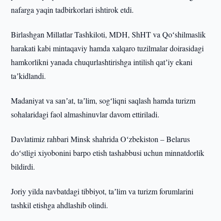
nafarga yaqin tadbirkorlari ishtirok etdi.
Birlashgan Millatlar Tashkiloti, MDH, ShHT va Qoʻshilmaslik
harakati kabi mintaqaviy hamda xalqaro tuzilmalar doirasidagi
hamkorlikni yanada chuqurlashtirishga intilish qatʼiy ekani
taʼkidlandi.
Madaniyat va sanʼat, taʼlim, sogʻliqni saqlash hamda turizm
sohalaridagi faol almashinuvlar davom ettiriladi.
Davlatimiz rahbari Minsk shahrida Oʻzbekiston – Belarus
doʻstligi xiyobonini barpo etish tashabbusi uchun minnatdorlik
bildirdi.
Joriy yilda navbatdagi tibbiyot, taʼlim va turizm forumlarini
tashkil etishga ahdlashib olindi.