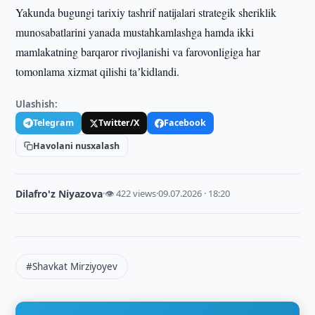
Yakunda bugungi tarixiy tashrif natijalari strategik sheriklik
munosabatlarini yanada mustahkamlashga hamda ikki
mamlakatning barqaror rivojlanishi va farovonligiga har
tomonlama xizmat qilishi taʼkidlandi.
Ulashish:
Telegram
Twitter/X
Facebook
Havolani nusxalash
Dilafro'z Niyazova
·
👁 422 views
·
09.07.2026 · 18:20
#Shavkat Mirziyoyev