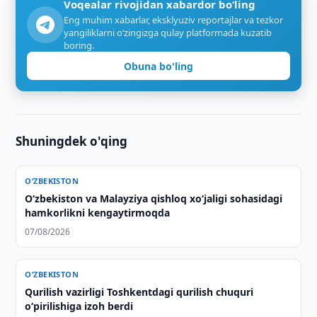
Voqealar rivojidan xabardor bo‘ling
Eng muhim xabarlar, eksklyuziv reportajlar va tezkor
yangiliklarni o‘zingizga qulay platformada kuzatib
boring.
Obuna bo'ling
Shuningdek o'qing
O‘ZBEKISTON
Oʻzbekiston va Malayziya qishloq xoʻjaligi sohasidagi
hamkorlikni kengaytirmoqda
07/08/2026
O‘ZBEKISTON
Qurilish vazirligi Toshkentdagi qurilish chuquri
o‘pirilishiga izoh berdi