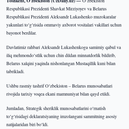
Toshkent, O’zbekiston (UzDaily.uz) —
Oʻzbekiston
Respublikasi Prezidenti Shavkat Mirziyoyev va Belarus
Respublikasi Prezidenti Aleksandr Lukashenko muzokaralar
yakunlari toʻgʻrisida ommaviy axborot vositalari vakillari uchun
bayonot berdilar.
Davlatimiz rahbari Aleksandr Lukashenkoga samimiy qabul va
iliq mehmondoʻstlik uchun chin dildan minnatdorlik bildirib,
Belarus xalqini yaqinda nishonlangan Mustaqillik kuni bilan
tabrikladi.
Ushbu rasmiy tashrif Oʻzbekiston – Belarus munosabatlari
rivojida tarixiy voqea ekani mamnuniyat bilan qayd etildi.
Jumladan, Strategik sheriklik munosabatlarini oʻrnatish
toʻgʻrisidagi deklaratsiyaning imzolangani sammitning asosiy
natijalaridan biri boʻldi.