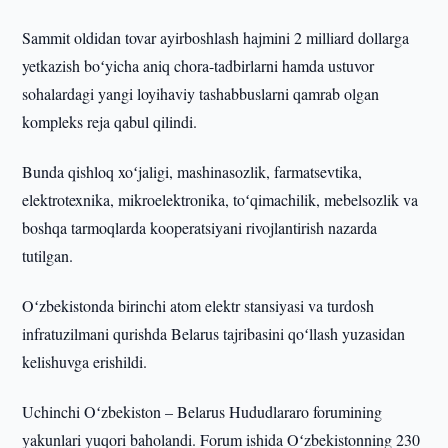
Sammit oldidan tovar ayirboshlash hajmini 2 milliard dollarga
yetkazish boʻyicha aniq chora-tadbirlarni hamda ustuvor
sohalardagi yangi loyihaviy tashabbuslarni qamrab olgan
kompleks reja qabul qilindi.
Bunda qishloq xoʻjaligi, mashinasozlik, farmatsevtika,
elektrotexnika, mikroelektronika, toʻqimachilik, mebelsozlik va
boshqa tarmoqlarda kooperatsiyani rivojlantirish nazarda
tutilgan.
Oʻzbekistonda birinchi atom elektr stansiyasi va turdosh
infratuzilmani qurishda Belarus tajribasini qoʻllash yuzasidan
kelishuvga erishildi.
Uchinchi Oʻzbekiston – Belarus Hududlararo forumining
yakunlari yuqori baholandi. Forum ishida Oʻzbekistonning 230