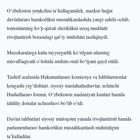
Oʻzbekiston yetakchisi taʼkidlaganidek, mazkur hujjat
davlatlararo hamkorlikni mustahkamlashda yangi sahifa ochib,
tomonlarning koʻp qirrali sheriklikni uzoq muddatli
rivojlantirish borasidagi qatʼiy intilishini tasdiqlaydi.
Muzokaralarga katta tayyorgarlik koʻrilgani ularning
muvaffaqiyatli oʻtishida muhim omil boʻlgani qayd etildi.
Tashrif arafasida Hukumatlararo komissiya va Ishbilarmonlar
kengashi yigʻilishlari, siyosiy maslahatlashuvlar, uchinchi
Hududlararo forumi, Oʻzbekiston madaniyati kunlari hamda
tahliliy doiralar uchrashuvi boʻlib oʻtdi.
Davlat rahbarlari siyosiy muloqotni yanada rivojlantirish hamda
parlamentlararo hamkorlikni mustahkamlash muhimligini
taʼkidladilar.