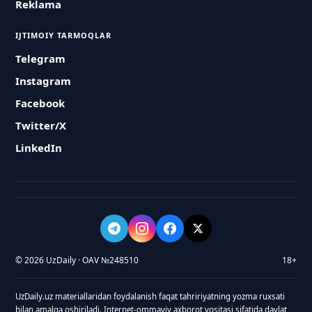
Reklama
IJTIMOIY TARMOQLAR
Telegram
Instagram
Facebook
Twitter/X
LinkedIn
© 2026 UzDaily · OAV №248510
18+
UzDaily.uz materiallaridan foydalanish faqat tahririyatning yozma ruxsati
bilan amalga oshiriladi. Internet-ommaviy axborot vositasi sifatida davlat