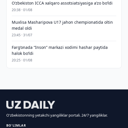
O‘zbekiston ICCA xalqaro assotsiatsiyasiga aʼzo bo‘ldi
20:38 · 01/08
Muxlisa Masharipova U17 jahon chempionatida oltin
medal oldi
23:45 · 31/07
Farg‘onada “Inson” markazi xodimi hashar paytida
halok bo‘ldi
20:25 · 01/08
O'zbekistonning yetakchi yangiliklar portali. 24/7 yangiliklar.
BO'LIMLAR