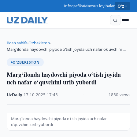
Infografika
Maxsus loyihalar
O'z
Bosh sahifa
O‘zbekiston
›
›
Marg‘ilonda haydovchi piyoda o‘tish joyida uch nafar o‘quvchini …
O‘ZBEKISTON
Marg‘ilonda haydovchi piyoda o‘tish joyida
uch nafar o‘quvchini urib yubordi
UzDaily
·
17.10.2025
·
17:45
·
1850 views
Marg‘ilonda haydovchi piyoda o‘tish joyida uch nafar
o‘quvchini urib yubordi