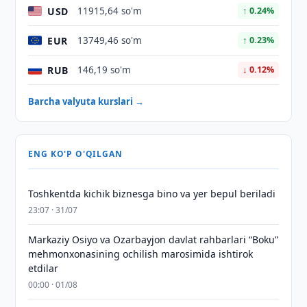
USD
11915,64 so'm
↑ 0.24%
EUR
13749,46 so'm
↑ 0.23%
RUB
146,19 so'm
↓ 0.12%
Barcha valyuta kurslari →
ENG KO'P O'QILGAN
Toshkentda kichik biznesga bino va yer bepul beriladi
23:07 · 31/07
Markaziy Osiyo va Ozarbayjon davlat rahbarlari “Boku”
mehmonxonasining ochilish marosimida ishtirok
etdilar
00:00 · 01/08