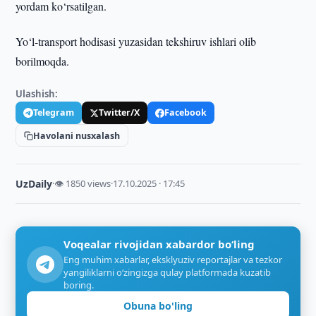
yordam ko‘rsatilgan.
Yo‘l-transport hodisasi yuzasidan tekshiruv ishlari olib
borilmoqda.
Ulashish:
Telegram
Twitter/X
Facebook
Havolani nusxalash
UzDaily
·
👁 1850 views
·
17.10.2025 · 17:45
Voqealar rivojidan xabardor bo‘ling
Eng muhim xabarlar, eksklyuziv reportajlar va tezkor
yangiliklarni o‘zingizga qulay platformada kuzatib
boring.
Obuna bo'ling