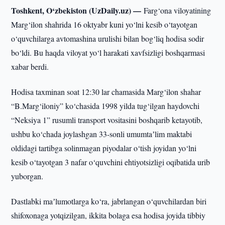
Toshkent, O‘zbekiston (UzDaily.uz) —
Farg‘ona viloyatining
Marg‘ilon shahrida 16 oktyabr kuni yo‘lni kesib o‘tayotgan
o‘quvchilarga avtomashina urulishi bilan bog‘liq hodisa sodir
bo‘ldi. Bu haqda viloyat yo‘l harakati xavfsizligi boshqarmasi
xabar berdi.
Hodisa taxminan soat 12:30 lar chamasida Marg‘ilon shahar
“B.Marg‘iloniy” ko‘chasida 1998 yilda tug‘ilgan haydovchi
“Neksiya 1” rusumli transport vositasini boshqarib ketayotib,
ushbu ko‘chada joylashgan 33-sonli umumtaʼlim maktabi
oldidagi tartibga solinmagan piyodalar o‘tish joyidan yo‘lni
kesib o‘tayotgan 3 nafar o‘quvchini ehtiyotsizligi oqibatida urib
yuborgan.
Dastlabki maʼlumotlarga ko‘ra, jabrlangan o‘quvchilardan biri
shifoxonaga yotqizilgan, ikkita bolaga esa hodisa joyida tibbiy