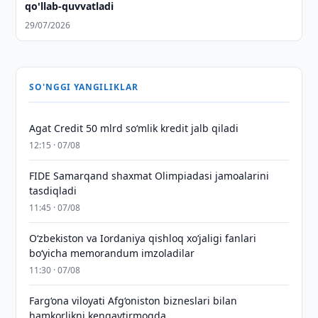
qo'llab-quvvatladi
29/07/2026
SO'NGGI YANGILIKLAR
Agat Credit 50 mlrd so‘mlik kredit jalb qiladi
12:15 · 07/08
FIDE Samarqand shaxmat Olimpiadasi jamoalarini
tasdiqladi
11:45 · 07/08
Oʻzbekiston va Iordaniya qishloq xoʻjaligi fanlari
boʻyicha memorandum imzoladilar
11:30 · 07/08
Farg‘ona viloyati Afg‘oniston bizneslari bilan
hamkorlikni kengaytirmoqda