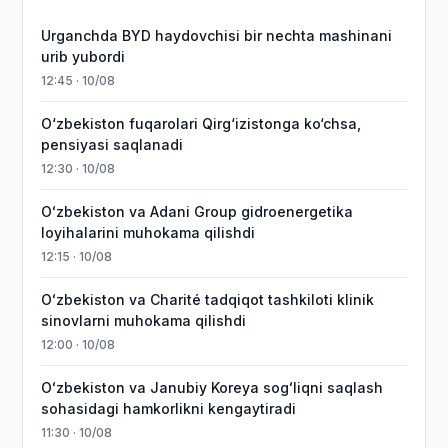
Urganchda BYD haydovchisi bir nechta mashinani
urib yubordi
12:45 · 10/08
O‘zbekiston fuqarolari Qirg‘izistonga ko‘chsa,
pensiyasi saqlanadi
12:30 · 10/08
Oʻzbekiston va Adani Group gidroenergetika
loyihalarini muhokama qilishdi
12:15 · 10/08
Oʻzbekiston va Charité tadqiqot tashkiloti klinik
sinovlarni muhokama qilishdi
12:00 · 10/08
Oʻzbekiston va Janubiy Koreya sogʻliqni saqlash
sohasidagi hamkorlikni kengaytiradi
11:30 · 10/08