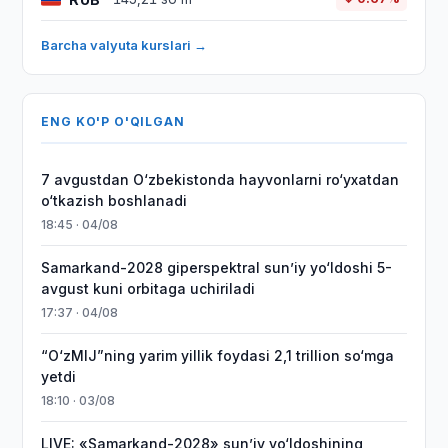
Barcha valyuta kurslari →
ENG KO'P O'QILGAN
7 avgustdan O‘zbekistonda hayvonlarni ro‘yxatdan
o‘tkazish boshlanadi
18:45 · 04/08
Samarkand-2028 giperspektral sun’iy yo‘ldoshi 5-
avgust kuni orbitaga uchiriladi
17:37 · 04/08
“O‘zMIJ”ning yarim yillik foydasi 2,1 trillion so‘mga
yetdi
18:10 · 03/08
LIVE: «Samarkand-2028» sun’iy yo‘ldoshining