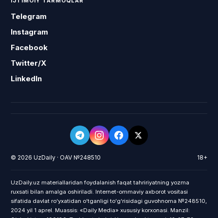
IJTIMOIY TARMOQLAR
Telegram
Instagram
Facebook
Twitter/X
LinkedIn
© 2026 UzDaily · OAV №248510
18+
UzDaily.uz materiallaridan foydalanish faqat tahririyatning yozma
ruxsati bilan amalga oshiriladi. Internet-ommaviy axborot vositasi
sifatida davlat roʻyxatidan oʻtganligi toʻgʻrisidagi guvohnoma №248510,
2024 yil 1 aprel. Muassis: «Daily Media» xususiy korxonasi. Manzil: