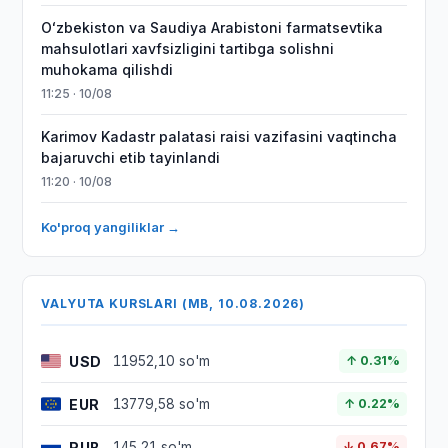
Oʻzbekiston va Saudiya Arabistoni farmatsevtika
mahsulotlari xavfsizligini tartibga solishni
muhokama qilishdi
11:25 · 10/08
Karimov Kadastr palatasi raisi vazifasini vaqtincha
bajaruvchi etib tayinlandi
11:20 · 10/08
Ko'proq yangiliklar →
VALYUTA KURSLARI (MB, 10.08.2026)
USD
11952,10 so'm
↑ 0.31%
EUR
13779,58 so'm
↑ 0.22%
RUB
145,21 so'm
↓ 0.67%