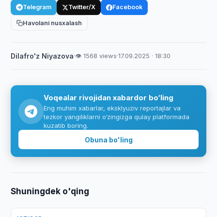
Telegram
Twitter/X
Facebook
Havolani nusxalash
Dilafro'z Niyazova
·
👁 1568 views
·
17.09.2025 · 18:30
Voqealar rivojidan xabardor bo‘ling
Eng muhim xabarlar, eksklyuziv reportajlar va
tezkor yangiliklarni o‘zingizga qulay platformada
kuzatib boring.
Obuna bo'ling
Shuningdek o'qing