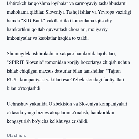
Ishtirokchilar qo'shma loyihalar va sarmoyaviy tashabbuslarni
muhokama qildilar. Sloveniya Tashqi ishlar va Yevropa vazirligi
hamda "SID Bank" vakillari ikki tomonlama iqtisodiy
hamkorlikni qo'llab-quvvatlash choralari, moliyaviy
imkoniyatlar va kafolatlar haqida to'xtaldi.
Shuningdek, ishtirokchilar xalqaro hamkorlik tajribalari,
"SPIRIT Slovenia" tomonidan xorijiy bozorlarga chiqish uchun
ishlab chiqilgan maxsus dasturlar bilan tanishdilar. "Tajfun
RUS" kompaniyasi vakillari esa O'zbekistondagi faoliyatlari
bilan o'rtoqlashdi.
Uchrashuv yakunida O'zbekiston va Sloveniya kompaniyalari
o'rtasida yangi biznes aloqalarini o'rnatish, hamkorlikni
kengaytirish bo'yicha kelishuvga erishildi.
Ulashish: