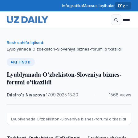
Infografika
Maxsus loyihalar
O'z
Bosh sahifa
Iqtisod
›
›
Lyublyanada O'zbekiston-Sloveniya biznes-forumi o'tkazildi
IQTISOD
Lyublyanada O'zbekiston-Sloveniya biznes-
forumi o'tkazildi
Dilafro'z Niyazova
·
17.09.2025
·
18:30
·
1568 views
Lyublyanada O'zbekiston-Sloveniya biznes-forumi o'tkazildi
Toshkent, O‘zbekiston (UzDaily.uz) —
Lyublyana shahrida