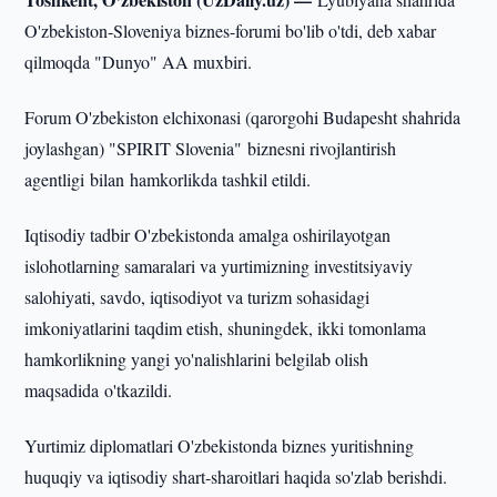
O'zbekiston-Sloveniya biznes-forumi bo'lib o'tdi, deb xabar
qilmoqda "Dunyo" AA muxbiri.
Forum O'zbekiston elchixonasi (qarorgohi Budapesht shahrida
joylashgan) "SPIRIT Slovenia" biznesni rivojlantirish
agentligi bilan hamkorlikda tashkil etildi.
Iqtisodiy tadbir O'zbekistonda amalga oshirilayotgan
islohotlarning samaralari va yurtimizning investitsiyaviy
salohiyati, savdo, iqtisodiyot va turizm sohasidagi
imkoniyatlarini taqdim etish, shuningdek, ikki tomonlama
hamkorlikning yangi yo'nalishlarini belgilab olish
maqsadida o'tkazildi.
Yurtimiz diplomatlari O'zbekistonda biznes yuritishning
huquqiy va iqtisodiy shart-sharoitlari haqida so'zlab berishdi.