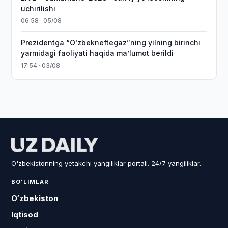
uchirilishi
06:58 · 05/08
Prezidentga “Oʻzbekneftegaz”ning yilning birinchi
yarmidagi faoliyati haqida maʼlumot berildi
17:54 · 03/08
O'zbekistonning yetakchi yangiliklar portali. 24/7 yangiliklar.
BO'LIMLAR
O‘zbekiston
Iqtisod