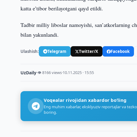
katta e’tibor berilayotgani qayd etildi.
Tadbir milliy liboslar namoyishi, san’atkorlarning c
bilan yakunlandi.
Ulashish:
Telegram
Twitter/X
Facebook
UzDaily
·
👁 8166 views
·
10.11.2025 · 15:55
Voqealar rivojidan xabardor bo‘ling
Eng muhim xabarlar, eksklyuziv reportajlar va tezko
boring.