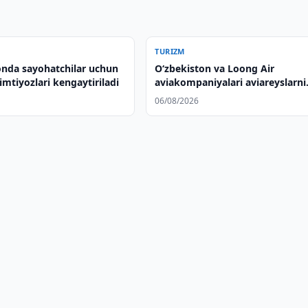
TURIZM
onda sayohatchilar uchun
Oʻzbekiston va Loong Air
imtiyozlari kengaytiriladi
aviakompaniyalari aviareyslarni
kengaytirishni muhokama qilis
06/08/2026