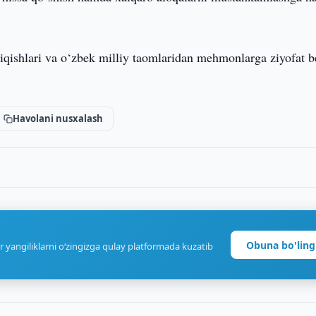
hiqishlari va o‘zbek milliy taomlaridan mehmonlarga ziyofat b
Havolani nusxalash
Obuna bo'ling
r yangiliklarni o‘zingizga qulay platformada kuzatib