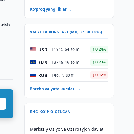
Ko'proq yangiliklar →
erish
VALYUTA KURSLARI (MB, 07.08.2026)
USD
11915,64 so'm
↑ 0.24%
EUR
13749,46 so'm
↑ 0.23%
RUB
146,19 so'm
↓ 0.12%
Barcha valyuta kurslari →
ENG KO'P O'QILGAN
Markaziy Osiyo va Ozarbayjon davlat