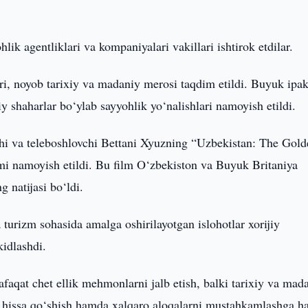
lik agentliklari va kompaniyalari vakillari ishtirok etdilar.
ri, noyob tarixiy va madaniy merosi taqdim etildi. Buyuk ipa
iy shaharlar bo‘ylab sayyohlik yo‘nalishlari namoyish etildi.
chi va teleboshlovchi Bettani Xyuzning “Uzbekistan: The Gol
ilmi namoyish etildi. Bu film O‘zbekiston va Buyuk Britaniya
g natijasi bo‘ldi.
 turizm sohasida amalga oshirilayotgan islohotlar xorijiy
’kidlashdi.
afaqat chet ellik mehmonlarni jalb etish, balki tarixiy va mad
a hissa qo‘shish hamda xalqaro aloqalarni mustahkamlashga 