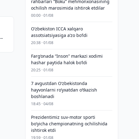
rahbarlari “Boku” mehmonxonasining
ochilish marosimida ishtirok etdilar
00:00 · 01/08
O‘zbekiston ICCA xalqaro
assotsiatsiyasiga aʼzo bo‘ldi
20:38 · 01/08
hdi
Farg‘onada “Inson” markazi xodimi
hashar paytida halok bo‘ldi
20:25 · 01/08
7 avgustdan O‘zbekistonda
hayvonlarni ro‘yxatdan o‘tkazish
boshlanadi
18:45 · 04/08
Prezidentimiz suv-motor sporti
bo‘yicha chempionatning ochilishida
ishtirok etdi
19:59 · 01/08