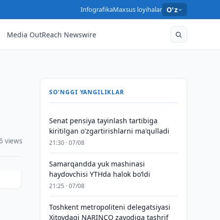
Infografika
Maxsus loyihalar
O'z
Media OutReach Newswire
SO'NGGI YANGILIKLAR
Senat pensiya tayinlash tartibiga
kiritilgan o'zgartirishlarni ma'qulladi
6 views
21:30 · 07/08
Samarqandda yuk mashinasi
haydovchisi YTHda halok bo‘ldi
21:25 · 07/08
Toshkent metropoliteni delegatsiyasi
Xitoydagi NARINCO zavodiga tashrif