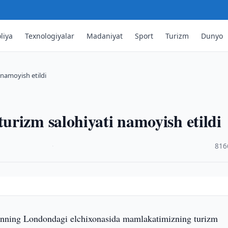
liya
Texnologiyalar
Madaniyat
Sport
Turizm
Dunyo
namoyish etildi
rizm salohiyati namoyish etildi
·
816
onning Londondagi elchixonasida mamlakatimizning turizm