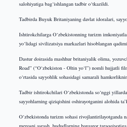
salohiyatiga bag‘ishlangan tadbir o‘tkazildi.
Tadbirda Buyuk Britaniyaning davlat idoralari, sayyoh
Ishtirokchilarga O‘zbekistonning turizm imkoniyatla
yo‘lidagi sivilizatsiya markazlari hisoblangan qadim
Dastur doirasida mashhur britaniyalik olima, yozuv
Road” (“O‘zbekiston - Oltin yo‘l”) nomli hujjatli f
o‘rtasida sayyohlik sohasidagi samarali hamkorliknin
Tadbir ishtirokchilari O‘zbekistonda so‘nggi yillarda
sayyohlarning qiziqishini oshirayotganini alohida ta
O‘zbekistonda turizm sohasi rivojlantirilayotganda n
merosni asrash, hududlarning barqaror taraqqiyotig