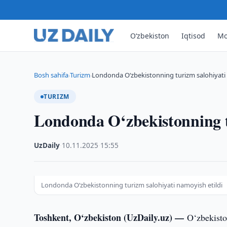
O‘zbekiston
Iqtisod
Mo
Bosh sahifa
Turizm
Londonda O‘zbekistonning turizm salohiyati 
›
›
TURIZM
Londonda O‘zbekistonning tu
UzDaily
·
10.11.2025
·
15:55
Londonda O‘zbekistonning turizm salohiyati namoyish etildi
Toshkent, O‘zbekiston (UzDaily.uz) —
O‘zbekist