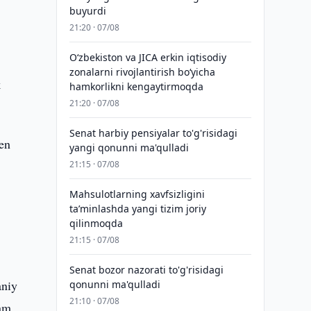
buyurdi
21:20 · 07/08
Oʻzbekiston va JICA erkin iqtisodiy
zonalarni rivojlantirish boʻyicha
k
hamkorlikni kengaytirmoqda
21:20 · 07/08
Senat harbiy pensiyalar to'g'risidagi
den
yangi qonunni ma'qulladi
21:15 · 07/08
Mahsulotlarning xavfsizligini
taʼminlashda yangi tizim joriy
qilinmoqda
21:15 · 07/08
Senat bozor nazorati to'g'risidagi
aniy
qonunni ma'qulladi
21:10 · 07/08
ham