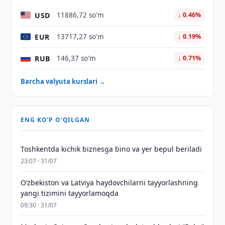
USD
11886,72 so'm
↓ 0.46%
EUR
13717,27 so'm
↓ 0.19%
RUB
146,37 so'm
↓ 0.71%
Barcha valyuta kurslari →
ENG KO'P O'QILGAN
Toshkentda kichik biznesga bino va yer bepul beriladi
23:07 · 31/07
Oʻzbekiston va Latviya haydovchilarni tayyorlashning
yangi tizimini tayyorlamoqda
09:30 · 31/07