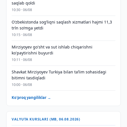
saqlab qoldi
10:30 · 06/08
O‘zbekistonda sog‘liqni saqlash xizmatlari hajmi 11,3
trln so‘mga yetdi
10:15 · 06/08
Mirziyoyev go'sht va sut ishlab chiqarishni
ko'paytirishni buyurdi
10:11 · 06/08
Shavkat Mirziyoyev Turkiya bilan taʼlim sohasidagi
bitimni tasdiqladi
10:00 · 06/08
Ko'proq yangiliklar →
VALYUTA KURSLARI (MB, 06.08.2026)