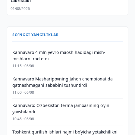
tabrikladi
01/08/2026
SO'NGGI YANGILIKLAR
Kannavaro 4 mln yevro maosh haqidagi mish-
mishlarni rad etdi
11:15 · 06/08
Kannavaro Masharipovning Jahon chempionatida
qatnashmagani sababini tushuntirdi
11:00 · 06/08
Kannavaro: O‘zbekiston terma jamoasining o‘yini
yaxshilandi
10:45 · 06/08
Toshkent qurilish ishlari hajmi bo‘yicha yetakchilikni