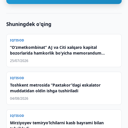
Shuningdek o'qing
IQTISOD
“O‘zmetkombinat” AJ va Citi xalqaro kapital
bozorlarida hamkorlik bo‘yicha memorandum
imzoladi
25/07/2026
IQTISOD
Toshkent metrosida “Paxtakor”dagi eskalator
muddatidan oldin ishga tushiriladi
04/08/2026
IQTISOD
Mirziyoyev temiryo‘lchilarni kasb bayrami bilan