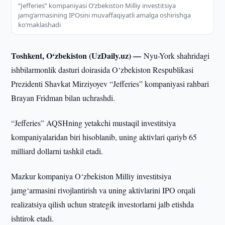
“Jefferies” kompaniyasi O‘zbekiston Milliy investitsiya
jamg‘armasining IPOsini muvaffaqiyatli amalga oshirishga
ko‘maklashadi
Toshkent, O‘zbekiston (UzDaily.uz) —
Nyu-York shahridagi
ishbilarmonlik dasturi doirasida O‘zbekiston Respublikasi
Prezidenti Shavkat Mirziyoyev “Jefferies” kompaniyasi rahbari
Brayan Fridman bilan uchrashdi.
“Jefferies” AQSHning yetakchi mustaqil investitsiya
kompaniyalaridan biri hisoblanib, uning aktivlari qariyb 65
milliard dollarni tashkil etadi.
Mazkur kompaniya O‘zbekiston Milliy investitsiya
jamg‘armasini rivojlantirish va uning aktivlarini IPO orqali
realizatsiya qilish uchun strategik investorlarni jalb etishda
ishtirok etadi.