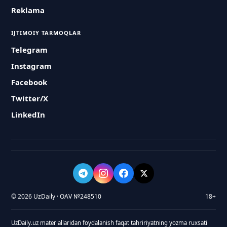
Reklama
IJTIMOIY TARMOQLAR
Telegram
Instagram
Facebook
Twitter/X
LinkedIn
© 2026 UzDaily · OAV №248510
18+
UzDaily.uz materiallaridan foydalanish faqat tahririyatning yozma ruxsati