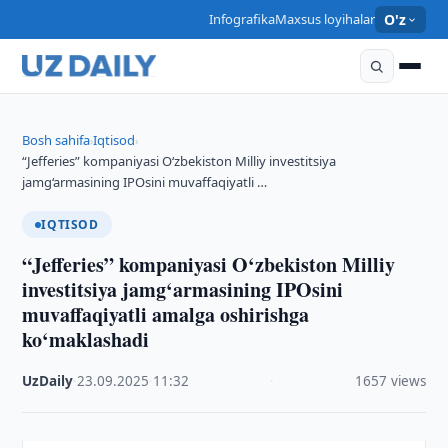
Infografika
Maxsus loyihalar
O'z
Bosh sahifa
Iqtisod
›
›
“Jefferies” kompaniyasi O‘zbekiston Milliy investitsiya
jamg‘armasining IPOsini muvaffaqiyatli …
IQTISOD
“Jefferies” kompaniyasi O‘zbekiston Milliy
investitsiya jamg‘armasining IPOsini
muvaffaqiyatli amalga oshirishga
ko‘maklashadi
UzDaily
·
23.09.2025
·
11:32
·
1657 views