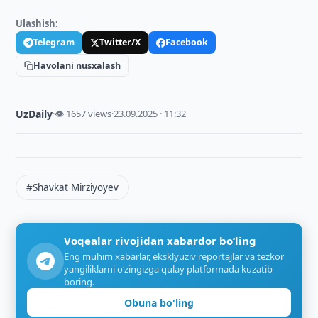
Ulashish:
Telegram
Twitter/X
Facebook
Havolani nusxalash
UzDaily
·
👁 1657 views
·
23.09.2025 · 11:32
#Shavkat Mirziyoyev
Voqealar rivojidan xabardor bo‘ling
Eng muhim xabarlar, eksklyuziv reportajlar va tezkor
yangiliklarni o‘zingizga qulay platformada kuzatib
boring.
Obuna bo'ling