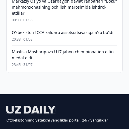
Markaziy Osiyo va Ozarbayjon davlat rahbarlari “Boku”
mehmonxonasining ochilish marosimida ishtirok
etdilar
00:00 · 01/08
O‘zbekiston ICCA xalqaro assotsiatsiyasiga aʼzo bo‘ldi
20:38 · 01/08
Muxlisa Masharipova U17 jahon chempionatida oltin
medal oldi
23:45 · 31/07
O'zbekistonning yetakchi yangiliklar portali. 24/7 yangiliklar.