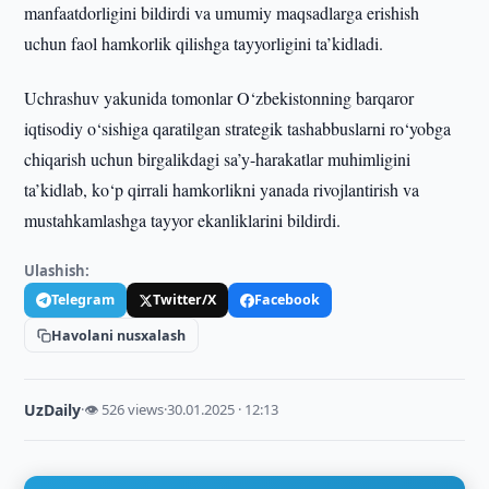
manfaatdorligini bildirdi va umumiy maqsadlarga erishish
uchun faol hamkorlik qilishga tayyorligini ta’kidladi.
Uchrashuv yakunida tomonlar O‘zbekistonning barqaror
iqtisodiy o‘sishiga qaratilgan strategik tashabbuslarni ro‘yobga
chiqarish uchun birgalikdagi sa’y-harakatlar muhimligini
ta’kidlab, ko‘p qirrali hamkorlikni yanada rivojlantirish va
mustahkamlashga tayyor ekanliklarini bildirdi.
Ulashish:
Telegram
Twitter/X
Facebook
Havolani nusxalash
UzDaily
·
👁 526 views
·
30.01.2025 · 12:13