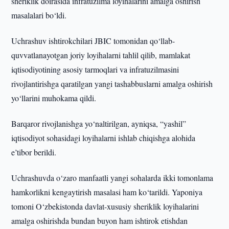
sheriklik doirasida infratuzilma loyihalarini amalga oshirish
masalalari bo‘ldi.
Uchrashuv ishtirokchilari JBIC tomonidan qo‘llab-
quvvatlanayotgan joriy loyihalarni tahlil qilib, mamlakat
iqtisodiyotining asosiy tarmoqlari va infratuzilmasini
rivojlantirishga qaratilgan yangi tashabbuslarni amalga oshirish
yo‘llarini muhokama qildi.
Barqaror rivojlanishga yo‘naltirilgan, ayniqsa, “yashil”
iqtisodiyot sohasidagi loyihalarni ishlab chiqishga alohida
e’tibor berildi.
Uchrashuvda o‘zaro manfaatli yangi sohalarda ikki tomonlama
hamkorlikni kengaytirish masalasi ham ko‘tarildi. Yaponiya
tomoni O‘zbekistonda davlat-xususiy sheriklik loyihalarini
amalga oshirishda bundan buyon ham ishtirok etishdan