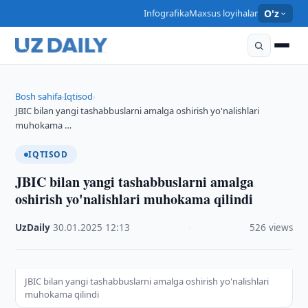
Infografika
Maxsus loyihalar
O'z
Bosh sahifa
Iqtisod
›
›
JBIC bilan yangi tashabbuslarni amalga oshirish yo'nalishlari
muhokama …
IQTISOD
JBIC bilan yangi tashabbuslarni amalga
oshirish yo'nalishlari muhokama qilindi
UzDaily
·
30.01.2025
·
12:13
·
526 views
JBIC bilan yangi tashabbuslarni amalga oshirish yo'nalishlari
muhokama qilindi