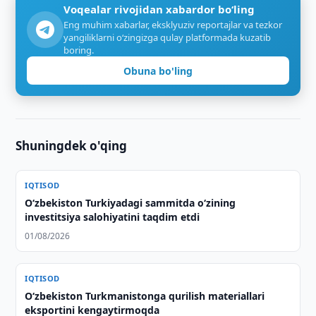
Voqealar rivojidan xabardor bo‘ling
Eng muhim xabarlar, eksklyuziv reportajlar va tezkor
yangiliklarni o‘zingizga qulay platformada kuzatib
boring.
Obuna bo'ling
Shuningdek o'qing
IQTISOD
Oʻzbekiston Turkiyadagi sammitda oʻzining
investitsiya salohiyatini taqdim etdi
01/08/2026
IQTISOD
Oʻzbekiston Turkmanistonga qurilish materiallari
eksportini kengaytirmoqda