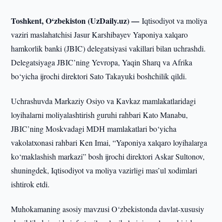
Toshkent, O‘zbekiston (UzDaily.uz) —
Iqtisodiyot va moliya
vaziri maslahatchisi Jasur Karshibayev Yaponiya xalqaro
hamkorlik banki (JBIC) delegatsiyasi vakillari bilan uchrashdi.
Delegatsiyaga JBIC’ning Yevropa, Yaqin Sharq va Afrika
bo‘yicha ijrochi direktori Sato Takayuki boshchilik qildi.
Uchrashuvda Markaziy Osiyo va Kavkaz mamlakatlaridagi
loyihalarni moliyalashtirish guruhi rahbari Kato Manabu,
JBIC’ning Moskvadagi MDH mamlakatlari bo‘yicha
vakolatxonasi rahbari Ken Imai, “Yaponiya xalqaro loyihalarga
ko‘maklashish markazi” bosh ijrochi direktori Askar Sultonov,
shuningdek, Iqtisodiyot va moliya vazirligi mas’ul xodimlari
ishtirok etdi.
Muhokamaning asosiy mavzusi O‘zbekistonda davlat-xususiy