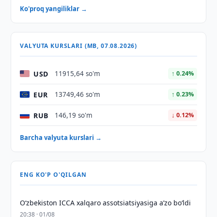
Ko'proq yangiliklar →
VALYUTA KURSLARI (MB, 07.08.2026)
USD
11915,64 so'm
↑ 0.24%
EUR
13749,46 so'm
↑ 0.23%
RUB
146,19 so'm
↓ 0.12%
Barcha valyuta kurslari →
ENG KO'P O'QILGAN
O‘zbekiston ICCA xalqaro assotsiatsiyasiga aʼzo bo‘ldi
20:38 · 01/08