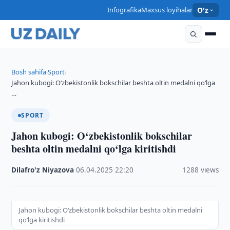
Infografika
Maxsus loyihalar
O'z
Bosh sahifa
Sport
›
›
Jahon kubogi: O‘zbekistonlik bokschilar beshta oltin medalni qo‘lga
…
SPORT
Jahon kubogi: O‘zbekistonlik bokschilar
beshta oltin medalni qo‘lga kiritishdi
Dilafro'z Niyazova
·
06.04.2025
·
22:20
·
1288 views
Jahon kubogi: O‘zbekistonlik bokschilar beshta oltin medalni
qo‘lga kiritishdi