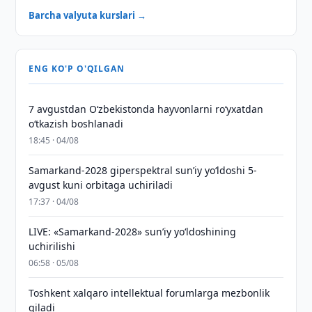
Barcha valyuta kurslari →
ENG KO'P O'QILGAN
7 avgustdan O‘zbekistonda hayvonlarni ro‘yxatdan
o‘tkazish boshlanadi
18:45 · 04/08
Samarkand-2028 giperspektral sun’iy yo‘ldoshi 5-
avgust kuni orbitaga uchiriladi
17:37 · 04/08
LIVE: «Samarkand-2028» sun’iy yo‘ldoshining
uchirilishi
06:58 · 05/08
Toshkent xalqaro intellektual forumlarga mezbonlik
qiladi