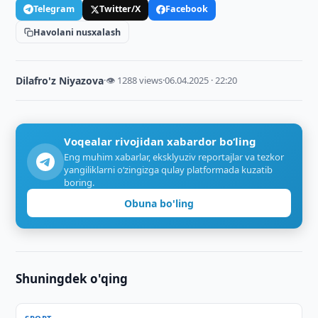
Telegram
Twitter/X
Facebook
Havolani nusxalash
Dilafro'z Niyazova
·
👁 1288 views
·
06.04.2025 · 22:20
Voqealar rivojidan xabardor bo‘ling
Eng muhim xabarlar, eksklyuziv reportajlar va tezkor
yangiliklarni o‘zingizga qulay platformada kuzatib
boring.
Obuna bo'ling
Shuningdek o'qing