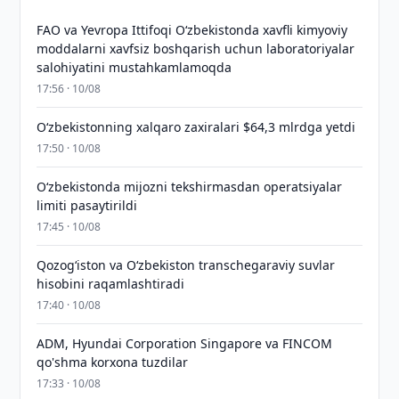
FAO va Yevropa Ittifoqi O‘zbekistonda xavfli kimyoviy
moddalarni xavfsiz boshqarish uchun laboratoriyalar
salohiyatini mustahkamlamoqda
17:56 · 10/08
O‘zbekistonning xalqaro zaxiralari $64,3 mlrdga yetdi
17:50 · 10/08
O‘zbekistonda mijozni tekshirmasdan operatsiyalar
limiti pasaytirildi
17:45 · 10/08
Qozog‘iston va O‘zbekiston transchegaraviy suvlar
hisobini raqamlashtiradi
17:40 · 10/08
ADM, Hyundai Corporation Singapore va FINCOM
qo'shma korxona tuzdilar
17:33 · 10/08