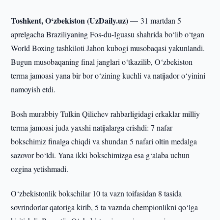
Toshkent, O‘zbekiston (UzDaily.uz) —
31 martdan 5
aprelgacha Braziliyaning Fos-du-Iguasu shahrida bo‘lib o‘tgan
World Boxing tashkiloti Jahon kubogi musobaqasi yakunlandi.
Bugun musobaqaning final janglari o‘tkazilib, O‘zbekiston
terma jamoasi yana bir bor o‘zining kuchli va natijador o‘yinini
namoyish etdi.
Bosh murabbiy Tulkin Qilichev rahbarligidagi erkaklar milliy
terma jamoasi juda yaxshi natijalarga erishdi: 7 nafar
bokschimiz finalga chiqdi va shundan 5 nafari oltin medalga
sazovor bo‘ldi. Yana ikki bokschimizga esa g‘alaba uchun
ozgina yetishmadi.
O‘zbekistonlik bokschilar 10 ta vazn toifasidan 8 tasida
sovrindorlar qatoriga kirib, 5 ta vaznda chempionlikni qo‘lga