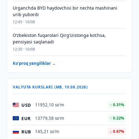
Urganchda BYD haydovchisi bir nechta mashinani
urib yubordi
12:45 · 10/08
O‘zbekiston fuqarolari Qirg‘izistonga ko‘chsa,
pensiyasi saqlanadi
12:30 · 10/08
Ko'proq yangiliklar →
VALYUTA KURSLARI (MB, 10.08.2026)
USD
11952,10 so'm
↑ 0.31%
EUR
13779,58 so'm
↑ 0.22%
RUB
145,21 so'm
↓ 0.67%