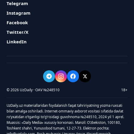
Telegram
Instagram
Facebook
Twitter/X
LinkedIn
© 2026 UzDaily · OAV №248510
18+
UzDaily.uz materiallaridan foydalanish faqat tahririyatning yozma ruxsati
bilan amalga oshiriladi. Internet-ommaviy axborot vositasi sifatida davlat
roʻyxatidan oʻtganligi toʻgʻrisidagi guvohnoma №248510, 2024 yil 1 aprel.
Muassis: «Daily Media» xususiy korxonasi. Manzil: Oʻzbekiston, 100180,
Toshkent shahri, Yunusobod tumani, 12-27-73. Elektron pochta:
info@uzdaily.com. Bosh muharrir: Umarov Anvar Abrardjanovich.