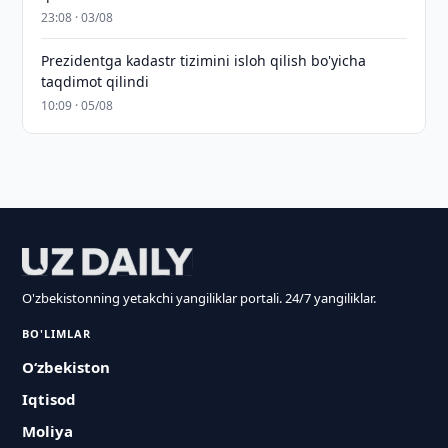
23:08 · 03/08
Prezidentga kadastr tizimini isloh qilish bo'yicha
taqdimot qilindi
10:09 · 05/08
O'zbekistonning yetakchi yangiliklar portali. 24/7 yangiliklar.
BO'LIMLAR
O‘zbekiston
Iqtisod
Moliya