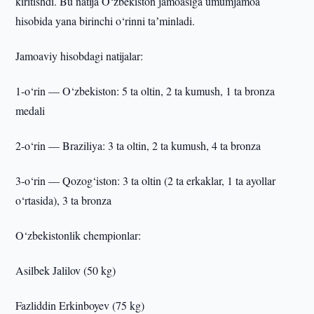
kiritishdi. Bu natija O‘zbekiston jamoasiga umumjamoa
hisobida yana birinchi o‘rinni taʼminladi.
Jamoaviy hisobdagi natijalar:
1-o‘rin — O‘zbekiston: 5 ta oltin, 2 ta kumush, 1 ta bronza
medali
2-o‘rin — Braziliya: 3 ta oltin, 2 ta kumush, 4 ta bronza
3-o‘rin — Qozog‘iston: 3 ta oltin (2 ta erkaklar, 1 ta ayollar
o‘rtasida), 3 ta bronza
O‘zbekistonlik chempionlar:
Asilbek Jalilov (50 kg)
Fazliddin Erkinboyev (75 kg)